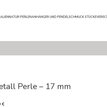
ALIEN
NATUR PERLEN
ANHÄNGER UND PENDEL
SCHMUCK STÜCKE
VERSC
tall Perle – 17 mm
9
€