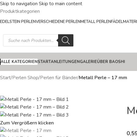
Skip to navigation
Skip to main content
Produktkategorien
EDELSTEIN PERLEN
VERSCHIEDENE PERLEN
METALL PERLEN
FÄDELMATERI
ALLE KATEGORIEN
START
ANLEITUNGEN
GALERIE
ÜBER BAOSHI
Start
/
Perlen Shop
/
Perlen für Bänder
/
Metall Perle – 17 mm
Me
Zum Vergrößern klicken
0,5