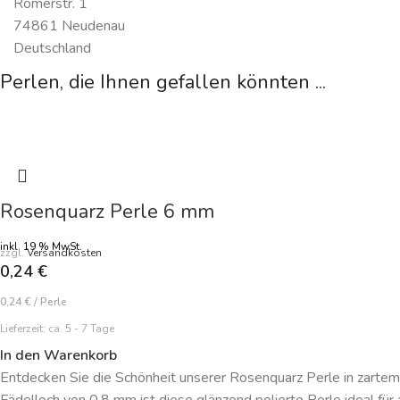
Römerstr. 1
74861 Neudenau
Deutschland
Perlen, die Ihnen gefallen könnten ...
Rosenquarz Perle 6 mm
inkl. 19 % MwSt.
zzgl.
Versandkosten
0,24
€
0,24
€
/
Perle
Lieferzeit:
ca. 5 - 7 Tage
In den Warenkorb
Entdecken Sie die Schönheit unserer Rosenquarz Perle in zart