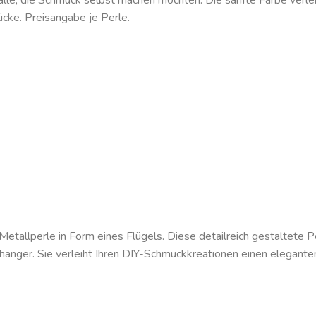
 alle, die Schmuck selbst machen möchten. Die sanfte Farbe verlei
cke. Preisangabe je Perle.
Metallperle in Form eines Flügels. Diese detailreich gestaltete 
änger. Sie verleiht Ihren DIY-Schmuckkreationen einen elegante