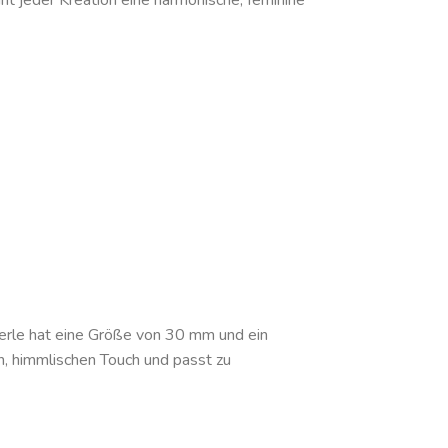
ht jeder Kreation eine harmonische, feminine
Perle hat eine Größe von 30 mm und ein
n, himmlischen Touch und passt zu