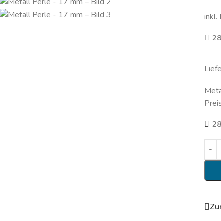
inkl.
28
Lief
Meta
Prei
28
Zu