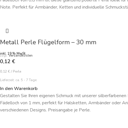
Fädelloch von 0,8 mm ist diese glänzend polierte Perle ideal für
Note. Perfekt für Armbänder, Ketten und individuelle Schmuckstü
Metall Perle Flügelform – 30 mm
inkl. 19 % MwSt.
zzgl.
Versandkosten
0,12
€
0,12
€
/
Perle
Lieferzeit:
ca. 5 - 7 Tage
In den Warenkorb
Gestalten Sie Ihren eigenen Schmuck mit unserer silberfarbenen 
Fädelloch von 1 mm, perfekt für Halsketten, Armbänder oder Anh
verschiedenen Designs. Preisangabe je Perle.