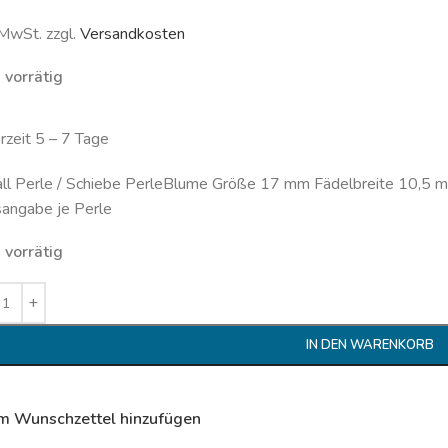
 MwSt. zzgl.
Versandkosten
 vorrätig
erzeit 5 – 7 Tage
ll Perle / Schiebe PerleBlume Größe 17 mm Fädelbreite 10,5 m
sangabe je Perle
 vorrätig
IN DEN WARENKORB
m Wunschzettel hinzufügen