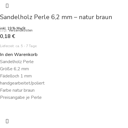
Sandelholz Perle 6,2 mm – natur braun
inkl. 19 % MwSt.
zzgl.
Versandkosten
0,18
€
Lieferzeit:
ca. 5 - 7 Tage
In den Warenkorb
Sandelholz Perle
Größe 6,2 mm
Fädelloch 1 mm
handgearbeitet/poliert
Farbe natur braun
Preisangabe je Perle