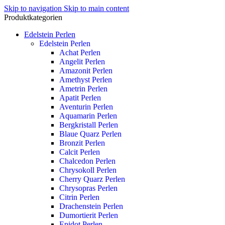
Skip to navigation
Skip to main content
Produktkategorien
Edelstein Perlen
Edelstein Perlen
Achat Perlen
Angelit Perlen
Amazonit Perlen
Amethyst Perlen
Ametrin Perlen
Apatit Perlen
Aventurin Perlen
Aquamarin Perlen
Bergkristall Perlen
Blaue Quarz Perlen
Bronzit Perlen
Calcit Perlen
Chalcedon Perlen
Chrysokoll Perlen
Cherry Quarz Perlen
Chrysopras Perlen
Citrin Perlen
Drachenstein Perlen
Dumortierit Perlen
Epidot Perlen