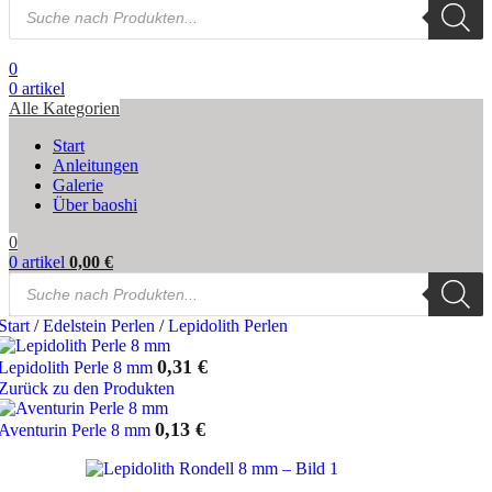
Products
search
0
0
artikel
Alle Kategorien
Start
Anleitungen
Galerie
Über baoshi
0
0
artikel
0,00
€
Products
search
Start
/
Edelstein Perlen
/
Lepidolith Perlen
0,31
€
Lepidolith Perle 8 mm
Zurück zu den Produkten
0,13
€
Aventurin Perle 8 mm