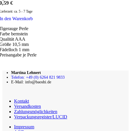
0,59
€
Lieferzeit:
ca. 5 - 7 Tage
In den Warenkorb
Tigerauge Perle
Farbe bernstein
Qualität AAA
Größe 10,5 mm
Fädelloch 1 mm
Preisangabe je Perle
Martina Lehnert
Telefon: +49 (0) 6264 821 9833
E-Mail: info@baoshi.de
Kontakt
Versandkosten
Zahlungsmöglichkeiten
Verpackungsregister/LUCID
Impressum