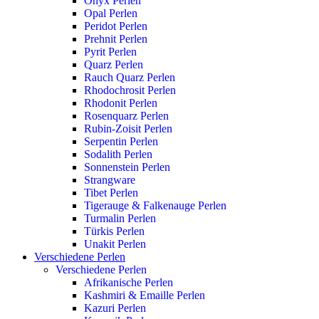
Onyx Perlen
Opal Perlen
Peridot Perlen
Prehnit Perlen
Pyrit Perlen
Quarz Perlen
Rauch Quarz Perlen
Rhodochrosit Perlen
Rhodonit Perlen
Rosenquarz Perlen
Rubin-Zoisit Perlen
Serpentin Perlen
Sodalith Perlen
Sonnenstein Perlen
Strangware
Tibet Perlen
Tigerauge & Falkenauge Perlen
Turmalin Perlen
Türkis Perlen
Unakit Perlen
Verschiedene Perlen
Verschiedene Perlen
Afrikanische Perlen
Kashmiri & Emaille Perlen
Kazuri Perlen