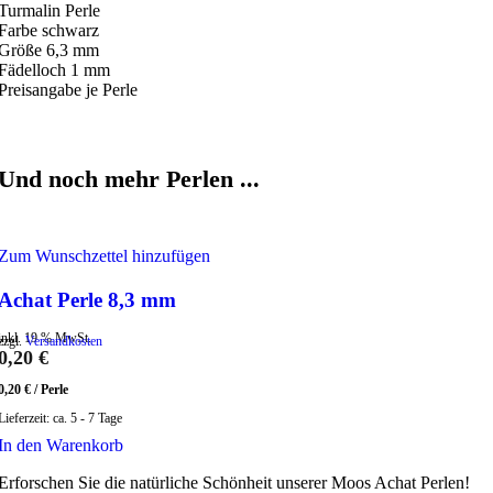
Turmalin Perle
Farbe schwarz
Größe 6,3 mm
Fädelloch 1 mm
Preisangabe je Perle
Und noch mehr Perlen ...
Zum Wunschzettel hinzufügen
Achat Perle 8,3 mm
inkl. 19 % MwSt.
zzgl.
Versandkosten
0,20
€
0,20
€
/
Perle
Lieferzeit:
ca. 5 - 7 Tage
In den Warenkorb
Erforschen Sie die natürliche Schönheit unserer Moos Achat Perlen!