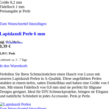
Größe 8,2 mm
Fädelloch 1 mm
Preisangabe je Perle
Zum Wunschzettel hinzufügen
Lapislazuli Perle 6 mm
inkl. 19 % MwSt.
zzgl.
Versandkosten
0,39
€
0,39
€
/
Perle
Lieferzeit:
ca. 5 - 7 Tage
In den Warenkorb
Verleihen Sie Ihren Schmuckstücken einen Hauch von Luxus mit
unseren Lapislazuli Perlen in A-Qualität. Diese ungefärbten Perlen
strahlen in einem tiefen, satten Dunkelblau und haben eine Größe von 
mm. Mit einem Fädelloch von 0,8 mm sind sie perfekt für filigrane
Designs geeignet. Ideal für DIY-Schmuckprojekte, bringen sie Eleganz
und natürliche Schönheit in jedes Accessoire. Preis je Perle.
Zum Wunschzettel hinzufügen