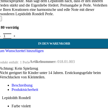
chmuckprojekte. Man sagt dem Lepidolith nach, dass er den inneren
rieden stärkt und die Eigenliebe fördert. Preisangabe je Perle. Verleihen
ie Ihren Kreationen eine harmonische und edle Note mit dieser
esonderen Lepidolith Rondell Perle.
80 vorrätig
epidolith Rondell 8 mm Menge
IN DEN WARENKORB
um Wunschzettel hinzufügen
Artikelnummer:
018.01.003
odukt enthält: 1
Perle
Achtung: Kein Spielzeug
Nicht geeignet für Kinder unter 14 Jahren. Erstickungsgefahr beim
Verschlucken von Kleinteilen.
Beschreibung
Produktsicherheit
Lepidolith Rondell
Farbe violett