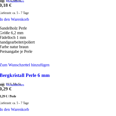
inkl. 19 % MwSt.
zzgl.
Versandkosten
0,18
€
Lieferzeit:
ca. 5 - 7 Tage
In den Warenkorb
Sandelholz Perle
Größe 6,2 mm
Fädelloch 1 mm
handgearbeitet/poliert
Farbe natur braun
Preisangabe je Perle
Zum Wunschzettel hinzufügen
Bergkristall Perle 6 mm
inkl. 19 % MwSt.
zzgl.
Versandkosten
0,29
€
0,29
€
/
Perle
Lieferzeit:
ca. 5 - 7 Tage
In den Warenkorb