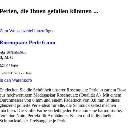
Perlen, die Ihnen gefallen könnten ...
Zum Wunschzettel hinzufügen
Rosenquarz Perle 6 mm
inkl. 19 % MwSt.
zzgl.
Versandkosten
0,24
€
0,24
€
/
Perle
Lieferzeit:
ca. 5 - 7 Tage
In den Warenkorb
Entdecken Sie die Schönheit unserer Rosenquarz Perle in zartem Rosa
aus hochwertigem Madagaskar Rosenquarz (Qualität A). Mit einem
Durchmesser von 6 mm und einem Fädelloch von 0,8 mm ist diese
glänzend polierte Perle ideal für alle, die Schmuck selbst machen
möchten. Die sanfte Farbe verleiht jeder Kreation eine harmonische,
feminine Note. Perfekt für Armbänder, Ketten und individuelle
Schmuckstücke. Preisangabe je Perle.