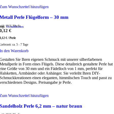
Zum Wunschzettel hinzufügen
Metall Perle Flügelform – 30 mm
inkl. 19 % MwSt.
zzgl.
Versandkosten
0,12
€
0,12
€
/
Perle
Lieferzeit:
ca. 5 - 7 Tage
In den Warenkorb
Gestalten Sie Ihren eigenen Schmuck mit unserer silberfarbenen
Metallperle in Form eines Flügels. Diese detailreich gestaltete Perle hat
eine Größe von 30 mm und ein Fädelloch von 1 mm, perfekt für
Halsketten, Armbänder oder Anhänger. Sie verleiht Ihren DIY-
Schmuckkreationen einen eleganten, himmlischen Touch und passt zu
verschiedenen Designs. Preisangabe je Perle.
Zum Wunschzettel hinzufügen
Sandelholz Perle 6,2 mm – natur braun