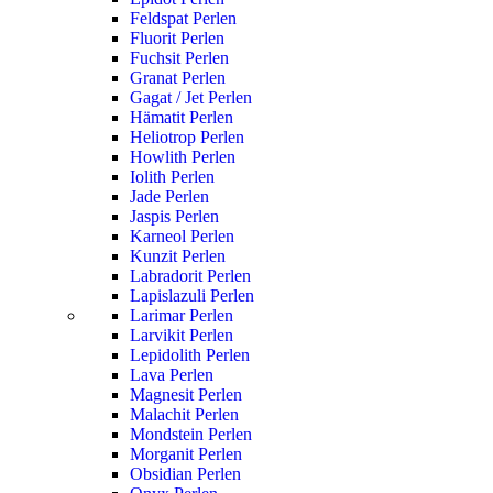
Feldspat Perlen
Fluorit Perlen
Fuchsit Perlen
Granat Perlen
Gagat / Jet Perlen
Hämatit Perlen
Heliotrop Perlen
Howlith Perlen
Iolith Perlen
Jade Perlen
Jaspis Perlen
Karneol Perlen
Kunzit Perlen
Labradorit Perlen
Lapislazuli Perlen
Larimar Perlen
Larvikit Perlen
Lepidolith Perlen
Lava Perlen
Magnesit Perlen
Malachit Perlen
Mondstein Perlen
Morganit Perlen
Obsidian Perlen