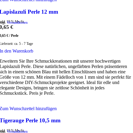
Lapislazuli Perle 12 mm
inkl. 19 % MwSt.
zzgl.
Versandkosten
0,65
€
0,65
€
/
Perle
Lieferzeit:
ca. 5 - 7 Tage
In den Warenkorb
Erweitern Sie Ihre Schmuckkreationen mit unserer hochwertigen
Lapislazuli Perle. Diese natürlichen, ungefärbten Perlen präsentieren
sich in einem schönen Blau mit hellen Einschlüssen und haben eine
Größe von 12 mm. Mit einem Fädelloch von 1 mm sind sie perfekt für
verschiedene DIY-Schmuckprojekte geeignet. Ideal für edle und
elegante Designs, bringen sie zeitlose Schönheit in jedes
Schmuckstück. Preis je Perle.
Zum Wunschzettel hinzufügen
Tigerauge Perle 10,5 mm
inkl. 19 % MwSt.
zzgl.
Versandkosten