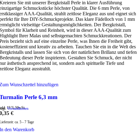
Kreieren Sie mit unserer Bergkristall Perle in klarer Ausführung
einzigartige Schmuckstücke höchster Qualität. Die 6 mm Perle, von
erstklassiger AAA-Qualität, strahlt zeitlose Eleganz aus und eignet sich
perfekt für Ihre DIY-Schmuckprojekte. Das klare Fädelloch von 1 mm
ermöglicht vielseitige Gestaltungsmöglichkeiten. Der Bergkristall,
Symbol für Klarheit und Reinheit, wird in dieser AAA-Qualität zum
Highlight Ihrer Malas und selbstgemachten Schmuckkreationen. Der
Preis bezieht sich auf eine einzelne Perle, was Ihnen die Freiheit gibt,
kosteneffizient und kreativ zu arbeiten. Tauchen Sie ein in die Welt des
Bergkristalls und lassen Sie sich von der natürlichen Brillanz und tiefen
Bedeutung dieser Perle inspirieren. Gestalten Sie Schmuck, der nicht
nur ästhetisch ansprechend ist, sondern auch spirituelle Tiefe und
zeitlose Eleganz ausstrahlt.
Zum Wunschzettel hinzufügen
Turmalin Perle 6,3 mm
inkl. 19 % MwSt.
zzgl.
Versandkosten
0,35
€
Lieferzeit:
ca. 5 - 7 Tage
In den Warenkorb