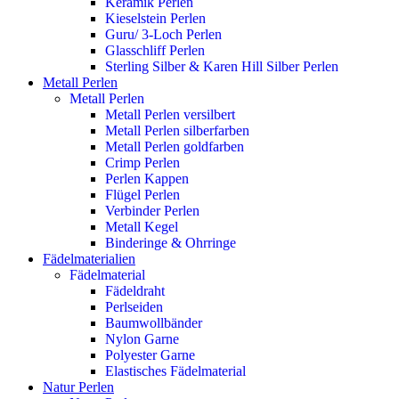
Keramik Perlen
Kieselstein Perlen
Guru/ 3-Loch Perlen
Glasschliff Perlen
Sterling Silber & Karen Hill Silber Perlen
Metall Perlen
Metall Perlen
Metall Perlen versilbert
Metall Perlen silberfarben
Metall Perlen goldfarben
Crimp Perlen
Perlen Kappen
Flügel Perlen
Verbinder Perlen
Metall Kegel
Binderinge & Ohrringe
Fädelmaterialien
Fädelmaterial
Fädeldraht
Perlseiden
Baumwollbänder
Nylon Garne
Polyester Garne
Elastisches Fädelmaterial
Natur Perlen