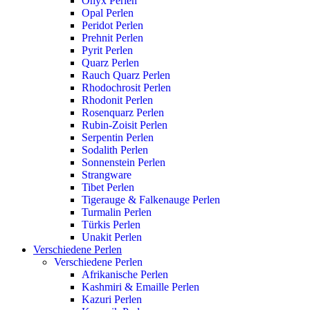
Onyx Perlen
Opal Perlen
Peridot Perlen
Prehnit Perlen
Pyrit Perlen
Quarz Perlen
Rauch Quarz Perlen
Rhodochrosit Perlen
Rhodonit Perlen
Rosenquarz Perlen
Rubin-Zoisit Perlen
Serpentin Perlen
Sodalith Perlen
Sonnenstein Perlen
Strangware
Tibet Perlen
Tigerauge & Falkenauge Perlen
Turmalin Perlen
Türkis Perlen
Unakit Perlen
Verschiedene Perlen
Verschiedene Perlen
Afrikanische Perlen
Kashmiri & Emaille Perlen
Kazuri Perlen