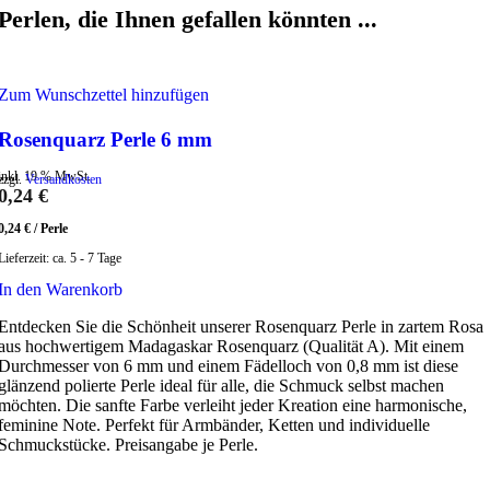
Perlen, die Ihnen gefallen könnten ...
Zum Wunschzettel hinzufügen
Rosenquarz Perle 6 mm
inkl. 19 % MwSt.
zzgl.
Versandkosten
0,24
€
0,24
€
/
Perle
Lieferzeit:
ca. 5 - 7 Tage
In den Warenkorb
Entdecken Sie die Schönheit unserer Rosenquarz Perle in zartem Rosa
aus hochwertigem Madagaskar Rosenquarz (Qualität A). Mit einem
Durchmesser von 6 mm und einem Fädelloch von 0,8 mm ist diese
glänzend polierte Perle ideal für alle, die Schmuck selbst machen
möchten. Die sanfte Farbe verleiht jeder Kreation eine harmonische,
feminine Note. Perfekt für Armbänder, Ketten und individuelle
Schmuckstücke. Preisangabe je Perle.