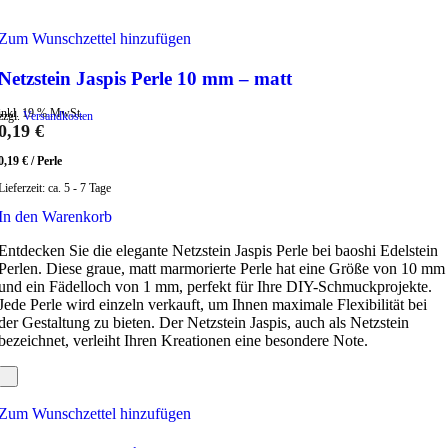
Zum Wunschzettel hinzufügen
Netzstein Jaspis Perle 10 mm – matt
inkl. 19 % MwSt.
zzgl.
Versandkosten
0,19
€
0,19
€
/
Perle
Lieferzeit:
ca. 5 - 7 Tage
In den Warenkorb
Entdecken Sie die elegante Netzstein Jaspis Perle bei baoshi Edelstein
Perlen. Diese graue, matt marmorierte Perle hat eine Größe von 10 mm
und ein Fädelloch von 1 mm, perfekt für Ihre DIY-Schmuckprojekte.
Jede Perle wird einzeln verkauft, um Ihnen maximale Flexibilität bei
der Gestaltung zu bieten. Der Netzstein Jaspis, auch als Netzstein
bezeichnet, verleiht Ihren Kreationen eine besondere Note.
Zum Wunschzettel hinzufügen