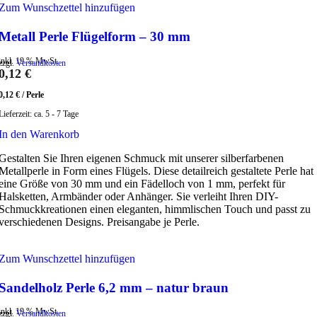
Zum Wunschzettel hinzufügen
Metall Perle Flügelform – 30 mm
inkl. 19 % MwSt.
zzgl.
Versandkosten
0,12
€
0,12
€
/
Perle
Lieferzeit:
ca. 5 - 7 Tage
In den Warenkorb
Gestalten Sie Ihren eigenen Schmuck mit unserer silberfarbenen
Metallperle in Form eines Flügels. Diese detailreich gestaltete Perle hat
eine Größe von 30 mm und ein Fädelloch von 1 mm, perfekt für
Halsketten, Armbänder oder Anhänger. Sie verleiht Ihren DIY-
Schmuckkreationen einen eleganten, himmlischen Touch und passt zu
verschiedenen Designs. Preisangabe je Perle.
Zum Wunschzettel hinzufügen
Sandelholz Perle 6,2 mm – natur braun
inkl. 19 % MwSt.
zzgl.
Versandkosten