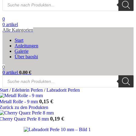
Products
search
0
0
artikel
Alle Kategorien
Start
Anleitungen
Galerie
Über baoshi
0
0
artikel
0,00
€
Products
search
Start
/
Edelstein Perlen
/
Labradorit Perlen
0,15
€
Metall Rolle - 9 mm
Zurück zu den Produkten
0,19
€
Cherry Quarz Perle 8 mm