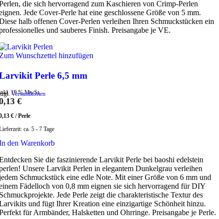
Perlen, die sich hervorragend zum Kaschieren von Crimp-Perlen
eignen. Jede Cover-Perle hat eine geschlossene Größe von 5 mm.
Diese halb offenen Cover-Perlen verleihen Ihren Schmuckstücken ein
professionelles und sauberes Finish. Preisangabe je VE.
Zum Wunschzettel hinzufügen
Larvikit Perle 6,5 mm
inkl. 19 % MwSt.
zzgl.
Versandkosten
0,13
€
0,13
€
/
Perle
Lieferzeit:
ca. 5 - 7 Tage
In den Warenkorb
Entdecken Sie die faszinierende Larvikit Perle bei baoshi edelstein
perlen! Unsere Larvikit Perlen in elegantem Dunkelgrau verleihen
jedem Schmuckstück eine edle Note. Mit einer Größe von 6 mm und
einem Fädelloch von 0,8 mm eignen sie sich hervorragend für DIY
Schmuckprojekte. Jede Perle zeigt die charakteristische Textur des
Larvikits und fügt Ihrer Kreation eine einzigartige Schönheit hinzu.
Perfekt für Armbänder, Halsketten und Ohrringe. Preisangabe je Perle.