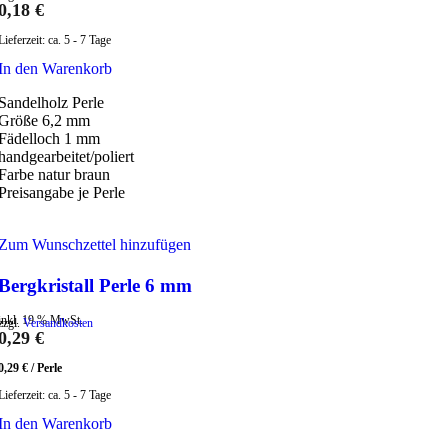
0,18
€
Lieferzeit:
ca. 5 - 7 Tage
In den Warenkorb
Sandelholz Perle
Größe 6,2 mm
Fädelloch 1 mm
handgearbeitet/poliert
Farbe natur braun
Preisangabe je Perle
Zum Wunschzettel hinzufügen
Bergkristall Perle 6 mm
inkl. 19 % MwSt.
zzgl.
Versandkosten
0,29
€
0,29
€
/
Perle
Lieferzeit:
ca. 5 - 7 Tage
In den Warenkorb