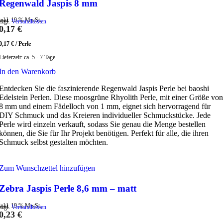
Regenwald Jaspis 8 mm
inkl. 19 % MwSt.
zzgl.
Versandkosten
0,17
€
0,17
€
/
Perle
Lieferzeit:
ca. 5 - 7 Tage
In den Warenkorb
Entdecken Sie die faszinierende Regenwald Jaspis Perle bei baoshi
Edelstein Perlen. Diese moosgrüne Rhyolith Perle, mit einer Größe von
8 mm und einem Fädelloch von 1 mm, eignet sich hervorragend für
DIY Schmuck und das Kreieren individueller Schmuckstücke. Jede
Perle wird einzeln verkauft, sodass Sie genau die Menge bestellen
können, die Sie für Ihr Projekt benötigen. Perfekt für alle, die ihren
Schmuck selbst gestalten möchten.
Zum Wunschzettel hinzufügen
Zebra Jaspis Perle 8,6 mm – matt
inkl. 19 % MwSt.
zzgl.
Versandkosten
0,23
€