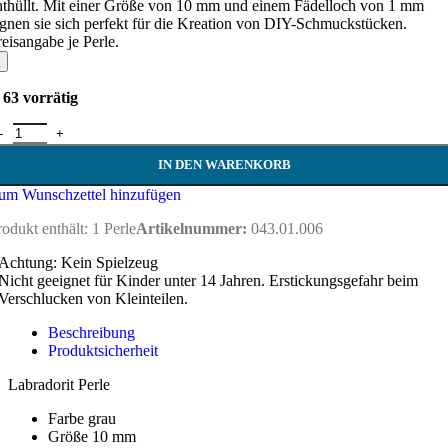
nthüllt. Mit einer Größe von 10 mm und einem Fädelloch von 1 mm
ignen sie sich perfekt für die Kreation von DIY-Schmuckstücken.
reisangabe je Perle.
63 vorrätig
abradorit Perle 10 mm Menge
IN DEN WARENKORB
um Wunschzettel hinzufügen
rodukt enthält: 1
Perle
Artikelnummer:
043.01.006
Achtung: Kein Spielzeug
Nicht geeignet für Kinder unter 14 Jahren. Erstickungsgefahr beim
Verschlucken von Kleinteilen.
Beschreibung
Produktsicherheit
Labradorit Perle
Farbe grau
Größe 10 mm