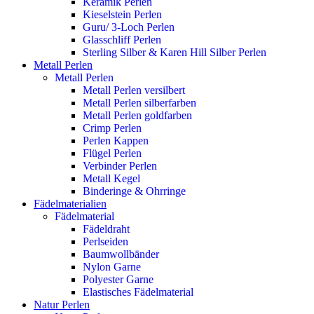
Keramik Perlen
Kieselstein Perlen
Guru/ 3-Loch Perlen
Glasschliff Perlen
Sterling Silber & Karen Hill Silber Perlen
Metall Perlen
Metall Perlen
Metall Perlen versilbert
Metall Perlen silberfarben
Metall Perlen goldfarben
Crimp Perlen
Perlen Kappen
Flügel Perlen
Verbinder Perlen
Metall Kegel
Binderinge & Ohrringe
Fädelmaterialien
Fädelmaterial
Fädeldraht
Perlseiden
Baumwollbänder
Nylon Garne
Polyester Garne
Elastisches Fädelmaterial
Natur Perlen