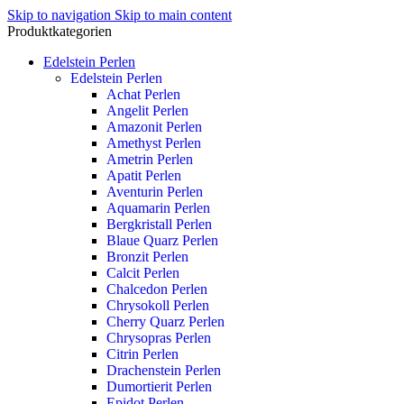
Skip to navigation
Skip to main content
Produktkategorien
Edelstein Perlen
Edelstein Perlen
Achat Perlen
Angelit Perlen
Amazonit Perlen
Amethyst Perlen
Ametrin Perlen
Apatit Perlen
Aventurin Perlen
Aquamarin Perlen
Bergkristall Perlen
Blaue Quarz Perlen
Bronzit Perlen
Calcit Perlen
Chalcedon Perlen
Chrysokoll Perlen
Cherry Quarz Perlen
Chrysopras Perlen
Citrin Perlen
Drachenstein Perlen
Dumortierit Perlen
Epidot Perlen