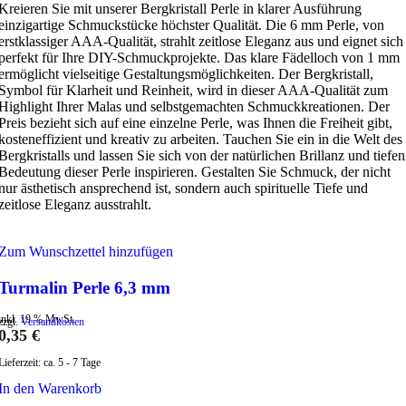
Kreieren Sie mit unserer Bergkristall Perle in klarer Ausführung
einzigartige Schmuckstücke höchster Qualität. Die 6 mm Perle, von
erstklassiger AAA-Qualität, strahlt zeitlose Eleganz aus und eignet sich
perfekt für Ihre DIY-Schmuckprojekte. Das klare Fädelloch von 1 mm
ermöglicht vielseitige Gestaltungsmöglichkeiten. Der Bergkristall,
Symbol für Klarheit und Reinheit, wird in dieser AAA-Qualität zum
Highlight Ihrer Malas und selbstgemachten Schmuckkreationen. Der
Preis bezieht sich auf eine einzelne Perle, was Ihnen die Freiheit gibt,
kosteneffizient und kreativ zu arbeiten. Tauchen Sie ein in die Welt des
Bergkristalls und lassen Sie sich von der natürlichen Brillanz und tiefen
Bedeutung dieser Perle inspirieren. Gestalten Sie Schmuck, der nicht
nur ästhetisch ansprechend ist, sondern auch spirituelle Tiefe und
zeitlose Eleganz ausstrahlt.
Zum Wunschzettel hinzufügen
Turmalin Perle 6,3 mm
inkl. 19 % MwSt.
zzgl.
Versandkosten
0,35
€
Lieferzeit:
ca. 5 - 7 Tage
In den Warenkorb