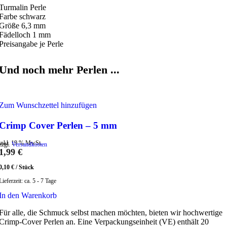
Turmalin Perle
Farbe schwarz
Größe 6,3 mm
Fädelloch 1 mm
Preisangabe je Perle
Und noch mehr Perlen ...
Zum Wunschzettel hinzufügen
Crimp Cover Perlen – 5 mm
inkl. 19 % MwSt.
zzgl.
Versandkosten
1,99
€
0,10
€
/
Stück
Lieferzeit:
ca. 5 - 7 Tage
In den Warenkorb
Für alle, die Schmuck selbst machen möchten, bieten wir hochwertige
Crimp-Cover Perlen an. Eine Verpackungseinheit (VE) enthält 20