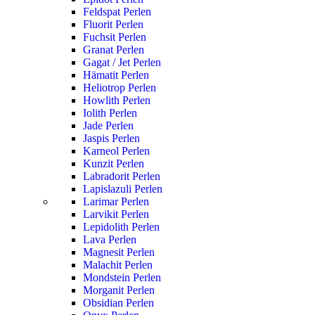
Feldspat Perlen
Fluorit Perlen
Fuchsit Perlen
Granat Perlen
Gagat / Jet Perlen
Hämatit Perlen
Heliotrop Perlen
Howlith Perlen
Iolith Perlen
Jade Perlen
Jaspis Perlen
Karneol Perlen
Kunzit Perlen
Labradorit Perlen
Lapislazuli Perlen
Larimar Perlen
Larvikit Perlen
Lepidolith Perlen
Lava Perlen
Magnesit Perlen
Malachit Perlen
Mondstein Perlen
Morganit Perlen
Obsidian Perlen