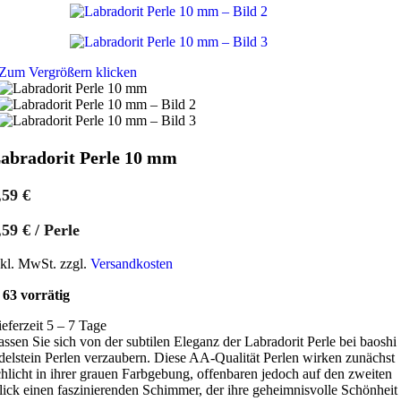
Zum Vergrößern klicken
abradorit Perle 10 mm
,59
€
,59
€
/
Perle
nkl. MwSt. zzgl.
Versandkosten
63 vorrätig
ieferzeit 5 – 7 Tage
assen Sie sich von der subtilen Eleganz der Labradorit Perle bei baoshi
delstein Perlen verzaubern. Diese AA-Qualität Perlen wirken zunächst
chlicht in ihrer grauen Farbgebung, offenbaren jedoch auf den zweiten
lick einen faszinierenden Schimmer, der ihre geheimnisvolle Schönheit