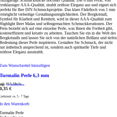
einzigartige Schmuckstücke höchster Qualität. Die 6 mm Perle, von
erstklassiger AAA-Qualität, strahlt zeitlose Eleganz aus und eignet sich
perfekt für Ihre DIY-Schmuckprojekte. Das klare Fädelloch von 1 mm
ermöglicht vielseitige Gestaltungsmöglichkeiten. Der Bergkristall,
Symbol für Klarheit und Reinheit, wird in dieser AAA-Qualität zum
Highlight Ihrer Malas und selbstgemachten Schmuckkreationen. Der
Preis bezieht sich auf eine einzelne Perle, was Ihnen die Freiheit gibt,
kosteneffizient und kreativ zu arbeiten. Tauchen Sie ein in die Welt des
Bergkristalls und lassen Sie sich von der natürlichen Brillanz und tiefen
Bedeutung dieser Perle inspirieren. Gestalten Sie Schmuck, der nicht
nur ästhetisch ansprechend ist, sondern auch spirituelle Tiefe und
zeitlose Eleganz ausstrahlt.
Zum Wunschzettel hinzufügen
Turmalin Perle 6,3 mm
inkl. 19 % MwSt.
zzgl.
Versandkosten
0,35
€
Lieferzeit:
ca. 5 - 7 Tage
In den Warenkorb
Turmalin Perle