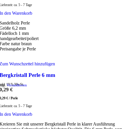
Lieferzeit:
ca. 5 - 7 Tage
In den Warenkorb
Sandelholz Perle
Größe 6,2 mm
Fädelloch 1 mm
handgearbeitet/poliert
Farbe natur braun
Preisangabe je Perle
Zum Wunschzettel hinzufügen
Bergkristall Perle 6 mm
inkl. 19 % MwSt.
zzgl.
Versandkosten
0,29
€
0,29
€
/
Perle
Lieferzeit:
ca. 5 - 7 Tage
In den Warenkorb
Kreieren Sie mit unserer Bergkristall Perle in klarer Ausführung