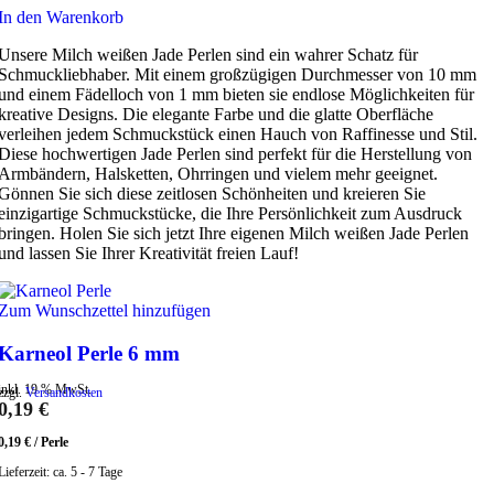
In den Warenkorb
Unsere Milch weißen Jade Perlen sind ein wahrer Schatz für
Schmuckliebhaber. Mit einem großzügigen Durchmesser von 10 mm
und einem Fädelloch von 1 mm bieten sie endlose Möglichkeiten für
kreative Designs. Die elegante Farbe und die glatte Oberfläche
verleihen jedem Schmuckstück einen Hauch von Raffinesse und Stil.
Diese hochwertigen Jade Perlen sind perfekt für die Herstellung von
Armbändern, Halsketten, Ohrringen und vielem mehr geeignet.
Gönnen Sie sich diese zeitlosen Schönheiten und kreieren Sie
einzigartige Schmuckstücke, die Ihre Persönlichkeit zum Ausdruck
bringen. Holen Sie sich jetzt Ihre eigenen Milch weißen Jade Perlen
und lassen Sie Ihrer Kreativität freien Lauf!
Zum Wunschzettel hinzufügen
Karneol Perle 6 mm
inkl. 19 % MwSt.
zzgl.
Versandkosten
0,19
€
0,19
€
/
Perle
Lieferzeit:
ca. 5 - 7 Tage