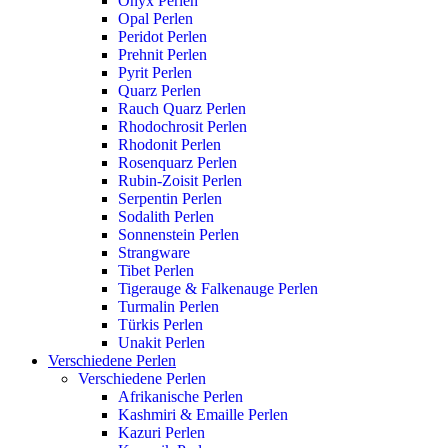
Onyx Perlen
Opal Perlen
Peridot Perlen
Prehnit Perlen
Pyrit Perlen
Quarz Perlen
Rauch Quarz Perlen
Rhodochrosit Perlen
Rhodonit Perlen
Rosenquarz Perlen
Rubin-Zoisit Perlen
Serpentin Perlen
Sodalith Perlen
Sonnenstein Perlen
Strangware
Tibet Perlen
Tigerauge & Falkenauge Perlen
Turmalin Perlen
Türkis Perlen
Unakit Perlen
Verschiedene Perlen
Verschiedene Perlen
Afrikanische Perlen
Kashmiri & Emaille Perlen
Kazuri Perlen