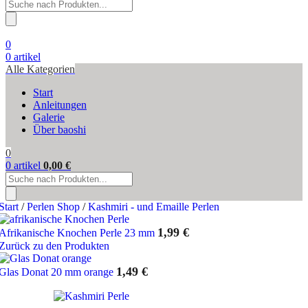
Products
search
0
0
artikel
Alle Kategorien
Start
Anleitungen
Galerie
Über baoshi
0
0
artikel
0,00
€
Products
search
Start
/
Perlen Shop
/
Kashmiri - und Emaille Perlen
1,99
€
Afrikanische Knochen Perle 23 mm
Zurück zu den Produkten
1,49
€
Glas Donat 20 mm orange