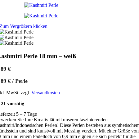
Zum Vergrößern klicken
ashmiri Perle 18 mm – weiß
,89
€
,89
€
/
Perle
nkl. MwSt. zzgl.
Versandkosten
21 vorrätig
ieferzeit 5 – 7 Tage
rwecken Sie Ihre Kreativität mit unseren faszinierenden
ashmiri/Indonesischen Perlen! Diese Perlen bestehen aus synthetische
ürkisstein und sind kunstvoll mit Messing verziert. Mit einer Größe von
8 mm und einem Fädelloch von 0,9 mm eignen sie sich perfekt für die