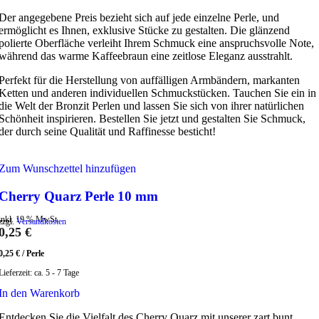
Der angegebene Preis bezieht sich auf jede einzelne Perle, und
ermöglicht es Ihnen, exklusive Stücke zu gestalten. Die glänzend
polierte Oberfläche verleiht Ihrem Schmuck eine anspruchsvolle Note,
während das warme Kaffeebraun eine zeitlose Eleganz ausstrahlt.
Perfekt für die Herstellung von auffälligen Armbändern, markanten
Ketten und anderen individuellen Schmuckstücken. Tauchen Sie ein in
die Welt der Bronzit Perlen und lassen Sie sich von ihrer natürlichen
Schönheit inspirieren. Bestellen Sie jetzt und gestalten Sie Schmuck,
der durch seine Qualität und Raffinesse besticht!
Zum Wunschzettel hinzufügen
Cherry Quarz Perle 10 mm
inkl. 19 % MwSt.
zzgl.
Versandkosten
0,25
€
0,25
€
/
Perle
Lieferzeit:
ca. 5 - 7 Tage
In den Warenkorb
Entdecken Sie die Vielfalt des Cherry Quarz mit unserer zart bunt