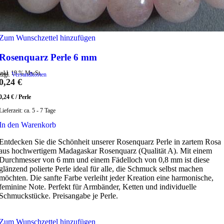
Zum Wunschzettel hinzufügen
Rosenquarz Perle 6 mm
inkl. 19 % MwSt.
zzgl.
Versandkosten
0,24
€
0,24
€
/
Perle
Lieferzeit:
ca. 5 - 7 Tage
In den Warenkorb
Entdecken Sie die Schönheit unserer Rosenquarz Perle in zartem Rosa
aus hochwertigem Madagaskar Rosenquarz (Qualität A). Mit einem
Durchmesser von 6 mm und einem Fädelloch von 0,8 mm ist diese
glänzend polierte Perle ideal für alle, die Schmuck selbst machen
möchten. Die sanfte Farbe verleiht jeder Kreation eine harmonische,
feminine Note. Perfekt für Armbänder, Ketten und individuelle
Schmuckstücke. Preisangabe je Perle.
Zum Wunschzettel hinzufügen