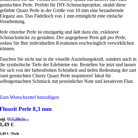
gemischten Perle. Perfekt für DIY-Schmuckprojekte, strahlt diese
gefärbte Quarz Perle in der Größe von 10 mm eine bezaubernde
Eleganz aus. Das Fädelloch von 1 mm ermöglicht eine einfache
Verarbeitung.
Jede einzelne Perle ist einzigartig und lädt dazu ein, exklusive
Schmuckstücke zu gestalten. Der angegebene Preis gilt pro Perle,
sodass Sie Ihre individuellen Kreationen erschwinglich verwirklichen
können.
Tauchen Sie nicht nur in die visuelle Anziehungskraft, sondern auch in
die symbolische Tiefe der Edelsteine ein. Bestellen Sie jetzt und lassen
Sie sich von der farbenfrohen Schönheit und tiefen Bedeutung der zart
bunt gemischten Cherry Quarz Perle inspirieren! Ideal für
selbstgemachten Schmuck mit persönlicher Note und kreativem Flair.
Zum Wunschzettel hinzufügen
Fluorit Perle 8,3 mm
inkl. 19 % MwSt.
zzgl.
Versandkosten
0,49
€
0,49
€
/
Perle