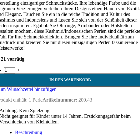
erstellung einzigartiger Schmuckstücke. Ihre lebendige Farbe und die
iligranen Verzierungen verleihen Ihren Designs einen Hauch von Exotik
nd Eleganz. Tauchen Sie ein in die reiche Tradition und Kultur des
ashmirs und Indonesiens und lassen Sie sich von der Schönheit dieser
erlen inspirieren. Egal ob Sie Ohrringe, Armbänder oder Halsketten
estalten möchten, diese Kashmiri/Indonesischen Perlen sind die perfekt
ahl für Ihre Schmuckkollektion. Bringen Sie Ihre Individualität zum
usdruck und kreieren Sie mit diesen einzigartigen Perlen faszinierende
eisterwerke!
21 vorrätig
ashmiri Perle 18 mm - weiß Menge
IN DEN WARENKORB
um Wunschzettel hinzufügen
rodukt enthält: 1
Perle
Artikelnummer:
200.43
Achtung: Kein Spielzeug
Nicht geeignet für Kinder unter 14 Jahren. Erstickungsgefahr beim
Verschlucken von Kleinteilen.
Beschreibung