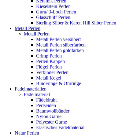
Keramik Perlen
Kieselstein Perlen
Guru/ 3-Loch Perlen
Glasschliff Perlen
Sterling Silber & Karen Hill Silber Perlen
Metall Perlen
Metall Perlen
Metall Perlen versilbert
Metall Perlen silberfarben
Metall Perlen goldfarben
Crimp Perlen
Perlen Kappen
Flügel Perlen
Verbinder Perlen
Metall Kegel
Binderinge & Ohrringe
Fädelmaterialien
Fädelmaterial
Fädeldraht
Perlseiden
Baumwollbänder
Nylon Garne
Polyester Garne
Elastisches Fädelmaterial
Natur Perlen