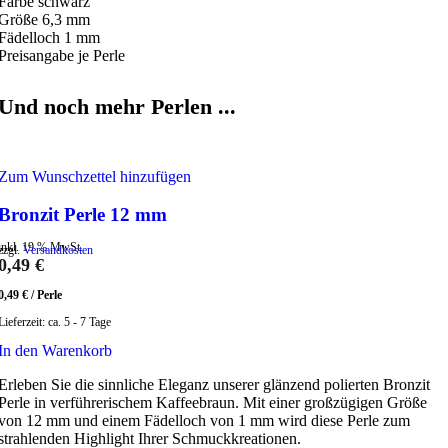
Farbe schwarz
Größe 6,3 mm
Fädelloch 1 mm
Preisangabe je Perle
Und noch mehr Perlen ...
Zum Wunschzettel hinzufügen
Bronzit Perle 12 mm
inkl. 19 % MwSt.
zzgl.
Versandkosten
0,49
€
0,49
€
/
Perle
Lieferzeit:
ca. 5 - 7 Tage
In den Warenkorb
Erleben Sie die sinnliche Eleganz unserer glänzend polierten Bronzit
Perle in verführerischem Kaffeebraun. Mit einer großzügigen Größe
von 12 mm und einem Fädelloch von 1 mm wird diese Perle zum
strahlenden Highlight Ihrer Schmuckkreationen.