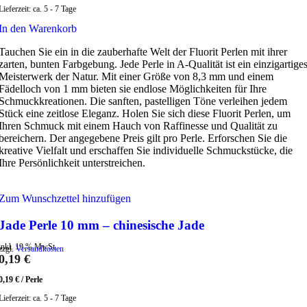
Lieferzeit:
ca. 5 - 7 Tage
In den Warenkorb
Tauchen Sie ein in die zauberhafte Welt der Fluorit Perlen mit ihrer
zarten, bunten Farbgebung. Jede Perle in A-Qualität ist ein einzigartige
Meisterwerk der Natur. Mit einer Größe von 8,3 mm und einem
Fädelloch von 1 mm bieten sie endlose Möglichkeiten für Ihre
Schmuckkreationen. Die sanften, pastelligen Töne verleihen jedem
Stück eine zeitlose Eleganz. Holen Sie sich diese Fluorit Perlen, um
Ihren Schmuck mit einem Hauch von Raffinesse und Qualität zu
bereichern. Der angegebene Preis gilt pro Perle. Erforschen Sie die
kreative Vielfalt und erschaffen Sie individuelle Schmuckstücke, die
Ihre Persönlichkeit unterstreichen.
Zum Wunschzettel hinzufügen
Jade Perle 10 mm – chinesische Jade
inkl. 19 % MwSt.
zzgl.
Versandkosten
0,19
€
0,19
€
/
Perle
Lieferzeit:
ca. 5 - 7 Tage