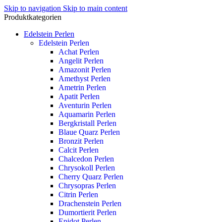
Skip to navigation
Skip to main content
Produktkategorien
Edelstein Perlen
Edelstein Perlen
Achat Perlen
Angelit Perlen
Amazonit Perlen
Amethyst Perlen
Ametrin Perlen
Apatit Perlen
Aventurin Perlen
Aquamarin Perlen
Bergkristall Perlen
Blaue Quarz Perlen
Bronzit Perlen
Calcit Perlen
Chalcedon Perlen
Chrysokoll Perlen
Cherry Quarz Perlen
Chrysopras Perlen
Citrin Perlen
Drachenstein Perlen
Dumortierit Perlen
Epidot Perlen