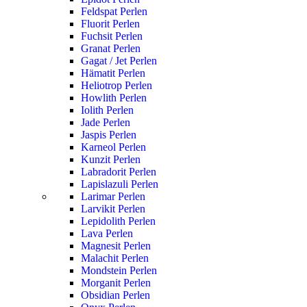
Feldspat Perlen
Fluorit Perlen
Fuchsit Perlen
Granat Perlen
Gagat / Jet Perlen
Hämatit Perlen
Heliotrop Perlen
Howlith Perlen
Iolith Perlen
Jade Perlen
Jaspis Perlen
Karneol Perlen
Kunzit Perlen
Labradorit Perlen
Lapislazuli Perlen
Larimar Perlen
Larvikit Perlen
Lepidolith Perlen
Lava Perlen
Magnesit Perlen
Malachit Perlen
Mondstein Perlen
Morganit Perlen
Obsidian Perlen