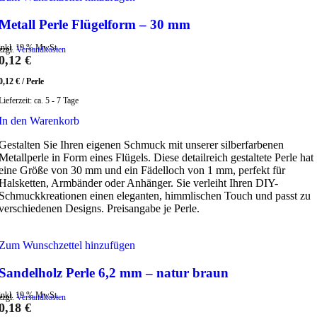
Metall Perle Flügelform – 30 mm
inkl. 19 % MwSt.
zzgl.
Versandkosten
0,12
€
0,12
€
/
Perle
Lieferzeit:
ca. 5 - 7 Tage
In den Warenkorb
Gestalten Sie Ihren eigenen Schmuck mit unserer silberfarbenen
Metallperle in Form eines Flügels. Diese detailreich gestaltete Perle hat
eine Größe von 30 mm und ein Fädelloch von 1 mm, perfekt für
Halsketten, Armbänder oder Anhänger. Sie verleiht Ihren DIY-
Schmuckkreationen einen eleganten, himmlischen Touch und passt zu
verschiedenen Designs. Preisangabe je Perle.
Zum Wunschzettel hinzufügen
Sandelholz Perle 6,2 mm – natur braun
inkl. 19 % MwSt.
zzgl.
Versandkosten
0,18
€