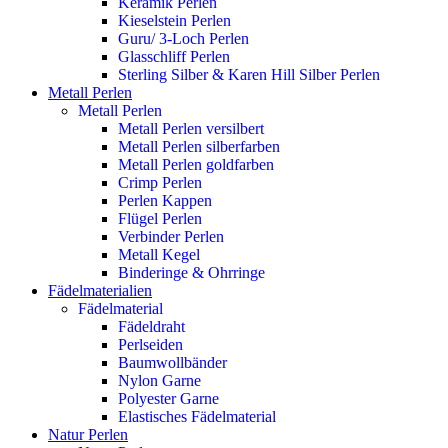
Keramik Perlen
Kieselstein Perlen
Guru/ 3-Loch Perlen
Glasschliff Perlen
Sterling Silber & Karen Hill Silber Perlen
Metall Perlen
Metall Perlen
Metall Perlen versilbert
Metall Perlen silberfarben
Metall Perlen goldfarben
Crimp Perlen
Perlen Kappen
Flügel Perlen
Verbinder Perlen
Metall Kegel
Binderinge & Ohrringe
Fädelmaterialien
Fädelmaterial
Fädeldraht
Perlseiden
Baumwollbänder
Nylon Garne
Polyester Garne
Elastisches Fädelmaterial
Natur Perlen