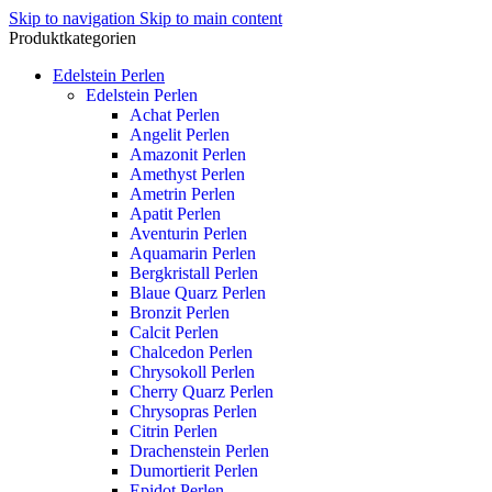
Skip to navigation
Skip to main content
Produktkategorien
Edelstein Perlen
Edelstein Perlen
Achat Perlen
Angelit Perlen
Amazonit Perlen
Amethyst Perlen
Ametrin Perlen
Apatit Perlen
Aventurin Perlen
Aquamarin Perlen
Bergkristall Perlen
Blaue Quarz Perlen
Bronzit Perlen
Calcit Perlen
Chalcedon Perlen
Chrysokoll Perlen
Cherry Quarz Perlen
Chrysopras Perlen
Citrin Perlen
Drachenstein Perlen
Dumortierit Perlen
Epidot Perlen