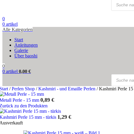
Products
search
0
0
artikel
Alle Kategorien
Start
Anleitungen
Galerie
Über baoshi
0
0
artikel
0,00
€
Products
search
Start
/
Perlen Shop
/
Kashmiri - und Emaille Perlen
/
Kashmiri Perle 1
0,89
€
Metall Perle - 15 mm
Zurück zu den Produkten
1,29
€
Kashmiri Perle 15 mm - türkis
Ausverkauft