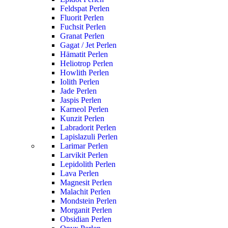
Feldspat Perlen
Fluorit Perlen
Fuchsit Perlen
Granat Perlen
Gagat / Jet Perlen
Hämatit Perlen
Heliotrop Perlen
Howlith Perlen
Iolith Perlen
Jade Perlen
Jaspis Perlen
Karneol Perlen
Kunzit Perlen
Labradorit Perlen
Lapislazuli Perlen
Larimar Perlen
Larvikit Perlen
Lepidolith Perlen
Lava Perlen
Magnesit Perlen
Malachit Perlen
Mondstein Perlen
Morganit Perlen
Obsidian Perlen