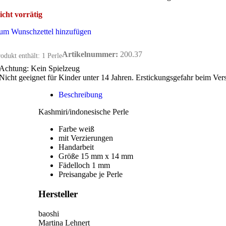
icht vorrätig
um Wunschzettel hinzufügen
Artikelnummer:
200.37
odukt enthält: 1
Perle
Achtung: Kein Spielzeug
Nicht geeignet für Kinder unter 14 Jahren. Erstickungsgefahr beim Ver
Beschreibung
Kashmiri/indonesische Perle
Farbe weiß
mit Verzierungen
Handarbeit
Größe 15 mm x 14 mm
Fädelloch 1 mm
Preisangabe je Perle
Hersteller
baoshi
Martina Lehnert