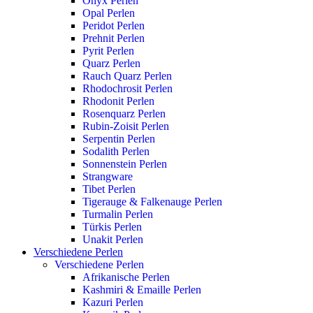
Onyx Perlen
Opal Perlen
Peridot Perlen
Prehnit Perlen
Pyrit Perlen
Quarz Perlen
Rauch Quarz Perlen
Rhodochrosit Perlen
Rhodonit Perlen
Rosenquarz Perlen
Rubin-Zoisit Perlen
Serpentin Perlen
Sodalith Perlen
Sonnenstein Perlen
Strangware
Tibet Perlen
Tigerauge & Falkenauge Perlen
Turmalin Perlen
Türkis Perlen
Unakit Perlen
Verschiedene Perlen
Verschiedene Perlen
Afrikanische Perlen
Kashmiri & Emaille Perlen
Kazuri Perlen