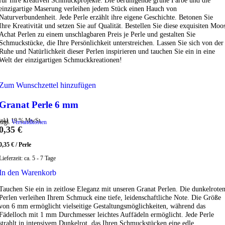
für Ihre kreativen Schmuckprojekte. Die beruhigende grüne Farbe und die
einzigartige Maserung verleihen jedem Stück einen Hauch von
Naturverbundenheit. Jede Perle erzählt ihre eigene Geschichte. Betonen Sie
Ihre Kreativität und setzen Sie auf Qualität. Bestellen Sie diese exquisiten Moo
Achat Perlen zu einem unschlagbaren Preis je Perle und gestalten Sie
Schmuckstücke, die Ihre Persönlichkeit unterstreichen. Lassen Sie sich von der
Ruhe und Natürlichkeit dieser Perlen inspirieren und tauchen Sie ein in eine
Welt der einzigartigen Schmuckkreationen!
Zum Wunschzettel hinzufügen
Granat Perle 6 mm
inkl. 19 % MwSt.
zzgl.
Versandkosten
0,35
€
0,35
€
/
Perle
Lieferzeit:
ca. 5 - 7 Tage
In den Warenkorb
Tauchen Sie ein in zeitlose Eleganz mit unseren Granat Perlen. Die dunkelrote
Perlen verleihen Ihrem Schmuck eine tiefe, leidenschaftliche Note. Die Größe
von 6 mm ermöglicht vielseitige Gestaltungsmöglichkeiten, während das
Fädelloch mit 1 mm Durchmesser leichtes Auffädeln ermöglicht. Jede Perle
strahlt in intensivem Dunkelrot, das Ihren Schmuckstücken eine edle