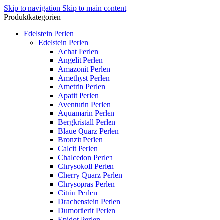
Skip to navigation
Skip to main content
Produktkategorien
Edelstein Perlen
Edelstein Perlen
Achat Perlen
Angelit Perlen
Amazonit Perlen
Amethyst Perlen
Ametrin Perlen
Apatit Perlen
Aventurin Perlen
Aquamarin Perlen
Bergkristall Perlen
Blaue Quarz Perlen
Bronzit Perlen
Calcit Perlen
Chalcedon Perlen
Chrysokoll Perlen
Cherry Quarz Perlen
Chrysopras Perlen
Citrin Perlen
Drachenstein Perlen
Dumortierit Perlen
Epidot Perlen