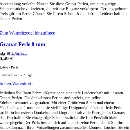
Ausstrahlung verleiht. Nutzen Sie diese Granat Perlen, um einzigartige
Schmuckstücke zu kreieren, die zeitlose Eleganz verkörpern. Der angegebene
Preis gilt pro Perle. Gönnen Sie Ihrem Schmuck die tiefrote Leidenschaft der
Granat Perlen.
Zum Wunschzettel hinzufügen
Granat Perle 8 mm
inkl. 19 % MwSt.
zzgl.
Versandkosten
0,49
€
0,49
€
/
Perle
Lieferzeit:
ca. 5 - 7 Tage
In den Warenkorb
Verleihen Sie Ihren Schmuckkreationen eine tiefe Leidenschaft mit unseren
Granat Perlen. Die dunkelroten Perlen sind perfekt, um selbst
Edelsteinschmuck zu gestalten. Mit einer Größe von 8 mm und einem
Fädelloch von 1 mm bieten sie vielfältige Designmöglichkeiten. Jede Perle
strahlt in intensivem Dunkelrot und fängt die kraftvolle Energie des Granats
ein. Erschaffen Sie einzigartige Schmuckstücke, die Ihre Persönlichkeit
widerspiegeln. Der Preis bezieht sich auf eine einzelne Perle, damit Sie Ihre
Kollektion nach Ihren Vorstellungen zusammenstellen können. Tauchen Sie ein