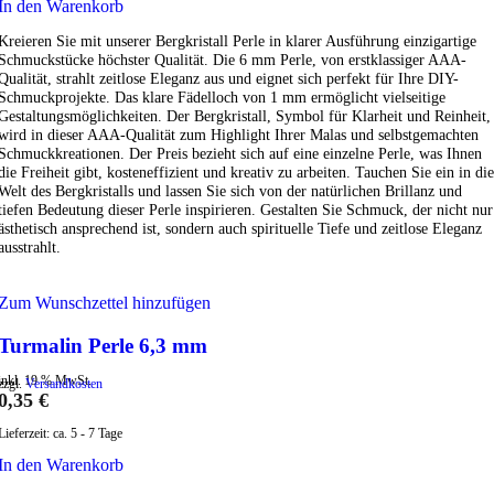
In den Warenkorb
Kreieren Sie mit unserer Bergkristall Perle in klarer Ausführung einzigartige
Schmuckstücke höchster Qualität. Die 6 mm Perle, von erstklassiger AAA-
Qualität, strahlt zeitlose Eleganz aus und eignet sich perfekt für Ihre DIY-
Schmuckprojekte. Das klare Fädelloch von 1 mm ermöglicht vielseitige
Gestaltungsmöglichkeiten. Der Bergkristall, Symbol für Klarheit und Reinheit,
wird in dieser AAA-Qualität zum Highlight Ihrer Malas und selbstgemachten
Schmuckkreationen. Der Preis bezieht sich auf eine einzelne Perle, was Ihnen
die Freiheit gibt, kosteneffizient und kreativ zu arbeiten. Tauchen Sie ein in die
Welt des Bergkristalls und lassen Sie sich von der natürlichen Brillanz und
tiefen Bedeutung dieser Perle inspirieren. Gestalten Sie Schmuck, der nicht nur
ästhetisch ansprechend ist, sondern auch spirituelle Tiefe und zeitlose Eleganz
ausstrahlt.
Zum Wunschzettel hinzufügen
Turmalin Perle 6,3 mm
inkl. 19 % MwSt.
zzgl.
Versandkosten
0,35
€
Lieferzeit:
ca. 5 - 7 Tage
In den Warenkorb