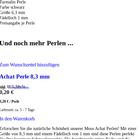
Turmalin Perle
Farbe schwarz
Größe 6,3 mm
Fädelloch 1 mm
Preisangabe je Perle
Und noch mehr Perlen ...
Zum Wunschzettel hinzufügen
Achat Perle 8,3 mm
inkl. 19 % MwSt.
zzgl.
Versandkosten
0,20
€
0,20
€
/
Perle
Lieferzeit:
ca. 5 - 7 Tage
In den Warenkorb
Erforschen Sie die natürliche Schönheit unserer Moos Achat Perlen! Mit einer
Größe von 8,3 mm und einem Fädelloch von 1 mm sind diese Perlen perfekt