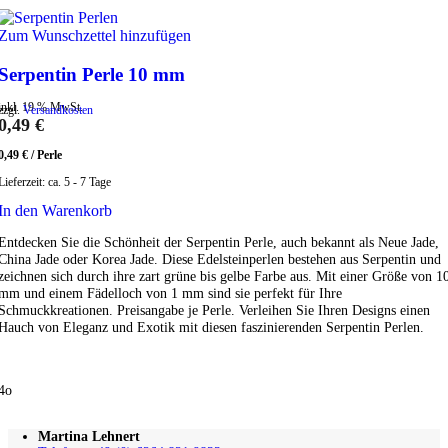
Zum Wunschzettel hinzufügen
Serpentin Perle 10 mm
inkl. 19 % MwSt.
zzgl.
Versandkosten
0,49
€
0,49
€
/
Perle
Lieferzeit:
ca. 5 - 7 Tage
In den Warenkorb
Entdecken Sie die Schönheit der Serpentin Perle, auch bekannt als Neue Jade,
China Jade oder Korea Jade. Diese Edelsteinperlen bestehen aus Serpentin und
zeichnen sich durch ihre zart grüne bis gelbe Farbe aus. Mit einer Größe von 1
mm und einem Fädelloch von 1 mm sind sie perfekt für Ihre
Schmuckkreationen. Preisangabe je Perle. Verleihen Sie Ihren Designs einen
Hauch von Eleganz und Exotik mit diesen faszinierenden Serpentin Perlen.
4o
Martina Lehnert