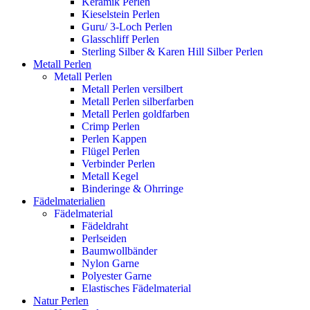
Keramik Perlen
Kieselstein Perlen
Guru/ 3-Loch Perlen
Glasschliff Perlen
Sterling Silber & Karen Hill Silber Perlen
Metall Perlen
Metall Perlen
Metall Perlen versilbert
Metall Perlen silberfarben
Metall Perlen goldfarben
Crimp Perlen
Perlen Kappen
Flügel Perlen
Verbinder Perlen
Metall Kegel
Binderinge & Ohrringe
Fädelmaterialien
Fädelmaterial
Fädeldraht
Perlseiden
Baumwollbänder
Nylon Garne
Polyester Garne
Elastisches Fädelmaterial
Natur Perlen