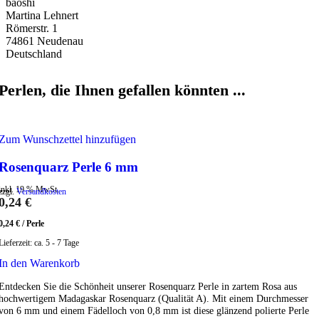
baoshi
Martina Lehnert
Römerstr. 1
74861 Neudenau
Deutschland
Perlen, die Ihnen gefallen könnten ...
Zum Wunschzettel hinzufügen
Rosenquarz Perle 6 mm
inkl. 19 % MwSt.
zzgl.
Versandkosten
0,24
€
0,24
€
/
Perle
Lieferzeit:
ca. 5 - 7 Tage
In den Warenkorb
Entdecken Sie die Schönheit unserer Rosenquarz Perle in zartem Rosa aus
hochwertigem Madagaskar Rosenquarz (Qualität A). Mit einem Durchmesser
von 6 mm und einem Fädelloch von 0,8 mm ist diese glänzend polierte Perle