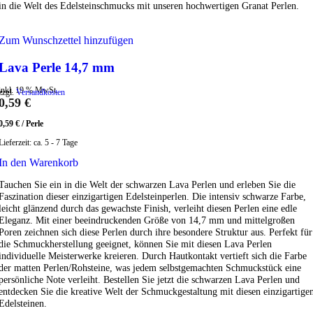
in die Welt des Edelsteinschmucks mit unseren hochwertigen Granat Perlen.
Zum Wunschzettel hinzufügen
Lava Perle 14,7 mm
inkl. 19 % MwSt.
zzgl.
Versandkosten
0,59
€
0,59
€
/
Perle
Lieferzeit:
ca. 5 - 7 Tage
In den Warenkorb
Tauchen Sie ein in die Welt der schwarzen Lava Perlen und erleben Sie die
Faszination dieser einzigartigen Edelsteinperlen. Die intensiv schwarze Farbe,
leicht glänzend durch das gewachste Finish, verleiht diesen Perlen eine edle
Eleganz. Mit einer beeindruckenden Größe von 14,7 mm und mittelgroßen
Poren zeichnen sich diese Perlen durch ihre besondere Struktur aus. Perfekt für
die Schmuckherstellung geeignet, können Sie mit diesen Lava Perlen
individuelle Meisterwerke kreieren. Durch Hautkontakt vertieft sich die Farbe
der matten Perlen/Rohsteine, was jedem selbstgemachten Schmuckstück eine
persönliche Note verleiht. Bestellen Sie jetzt die schwarzen Lava Perlen und
entdecken Sie die kreative Welt der Schmuckgestaltung mit diesen einzigartige
Edelsteinen.