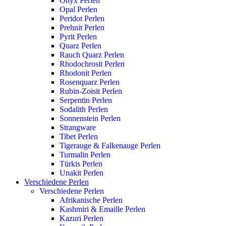
Onyx Perlen
Opal Perlen
Peridot Perlen
Prehnit Perlen
Pyrit Perlen
Quarz Perlen
Rauch Quarz Perlen
Rhodochrosit Perlen
Rhodonit Perlen
Rosenquarz Perlen
Rubin-Zoisit Perlen
Serpentin Perlen
Sodalith Perlen
Sonnenstein Perlen
Strangware
Tibet Perlen
Tigerauge & Falkenauge Perlen
Turmalin Perlen
Türkis Perlen
Unakit Perlen
Verschiedene Perlen
Verschiedene Perlen
Afrikanische Perlen
Kashmiri & Emaille Perlen
Kazuri Perlen