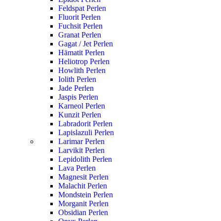
Feldspat Perlen
Fluorit Perlen
Fuchsit Perlen
Granat Perlen
Gagat / Jet Perlen
Hämatit Perlen
Heliotrop Perlen
Howlith Perlen
Iolith Perlen
Jade Perlen
Jaspis Perlen
Karneol Perlen
Kunzit Perlen
Labradorit Perlen
Lapislazuli Perlen
Larimar Perlen
Larvikit Perlen
Lepidolith Perlen
Lava Perlen
Magnesit Perlen
Malachit Perlen
Mondstein Perlen
Morganit Perlen
Obsidian Perlen