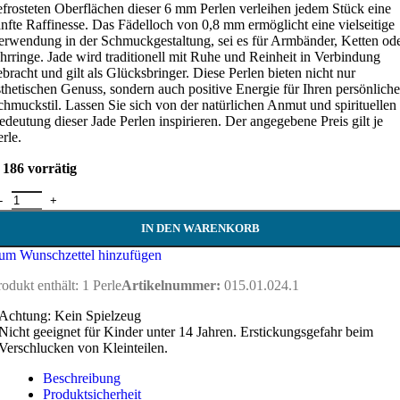
efrosteten Oberflächen dieser 6 mm Perlen verleihen jedem Stück eine
anfte Raffinesse. Das Fädelloch von 0,8 mm ermöglicht eine vielseitige
erwendung in der Schmuckgestaltung, sei es für Armbänder, Ketten od
hrringe. Jade wird traditionell mit Ruhe und Reinheit in Verbindung
ebracht und gilt als Glücksbringer. Diese Perlen bieten nicht nur
sthetischen Genuss, sondern auch positive Energie für Ihren persönlich
chmuckstil. Lassen Sie sich von der natürlichen Anmut und spirituellen
edeutung dieser Jade Perlen inspirieren. Der angegebene Preis gilt je
rle.
186 vorrätig
ade Perle 6 mm - matt - chinesische Jade Menge
IN DEN WARENKORB
um Wunschzettel hinzufügen
rodukt enthält: 1
Perle
Artikelnummer:
015.01.024.1
Achtung: Kein Spielzeug
Nicht geeignet für Kinder unter 14 Jahren. Erstickungsgefahr beim
Verschlucken von Kleinteilen.
Beschreibung
Produktsicherheit