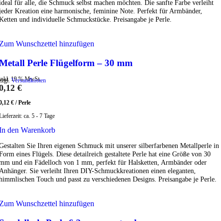
ideal für alle, die Schmuck selbst machen möchten. Die sanfte Farbe verleiht
jeder Kreation eine harmonische, feminine Note. Perfekt für Armbänder,
Ketten und individuelle Schmuckstücke. Preisangabe je Perle.
Zum Wunschzettel hinzufügen
Metall Perle Flügelform – 30 mm
inkl. 19 % MwSt.
zzgl.
Versandkosten
0,12
€
0,12
€
/
Perle
Lieferzeit:
ca. 5 - 7 Tage
In den Warenkorb
Gestalten Sie Ihren eigenen Schmuck mit unserer silberfarbenen Metallperle in
Form eines Flügels. Diese detailreich gestaltete Perle hat eine Größe von 30
mm und ein Fädelloch von 1 mm, perfekt für Halsketten, Armbänder oder
Anhänger. Sie verleiht Ihren DIY-Schmuckkreationen einen eleganten,
himmlischen Touch und passt zu verschiedenen Designs. Preisangabe je Perle.
Zum Wunschzettel hinzufügen