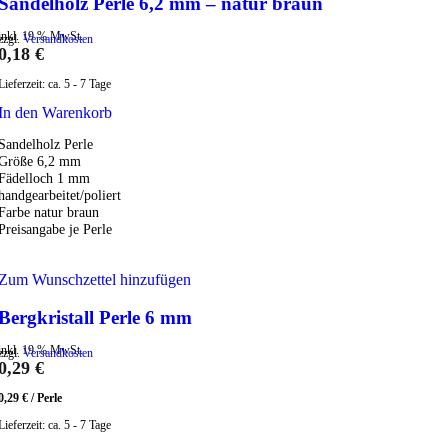
Sandelholz Perle 6,2 mm – natur braun
inkl. 19 % MwSt.
zzgl.
Versandkosten
0,18
€
Lieferzeit:
ca. 5 - 7 Tage
In den Warenkorb
Sandelholz Perle
Größe 6,2 mm
Fädelloch 1 mm
handgearbeitet/poliert
Farbe natur braun
Preisangabe je Perle
Zum Wunschzettel hinzufügen
Bergkristall Perle 6 mm
inkl. 19 % MwSt.
zzgl.
Versandkosten
0,29
€
0,29
€
/
Perle
Lieferzeit:
ca. 5 - 7 Tage