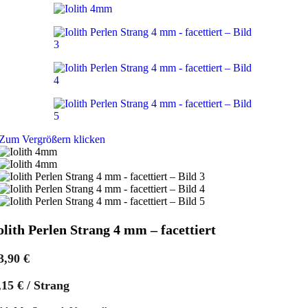
Zum Vergrößern klicken
olith Perlen Strang 4 mm – facettiert
3,90
€
,15
€
/
Strang