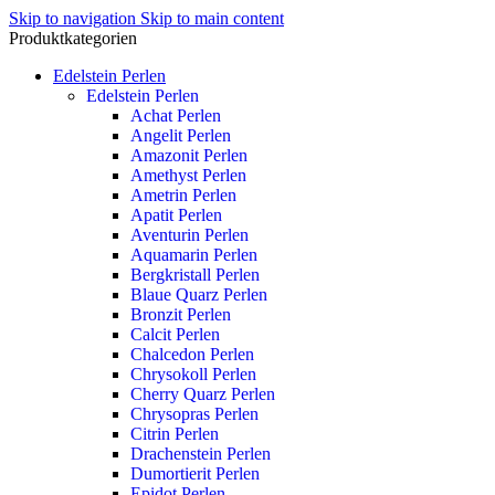
Skip to navigation
Skip to main content
Produktkategorien
Edelstein Perlen
Edelstein Perlen
Achat Perlen
Angelit Perlen
Amazonit Perlen
Amethyst Perlen
Ametrin Perlen
Apatit Perlen
Aventurin Perlen
Aquamarin Perlen
Bergkristall Perlen
Blaue Quarz Perlen
Bronzit Perlen
Calcit Perlen
Chalcedon Perlen
Chrysokoll Perlen
Cherry Quarz Perlen
Chrysopras Perlen
Citrin Perlen
Drachenstein Perlen
Dumortierit Perlen
Epidot Perlen