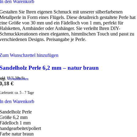
In den Warenkorb
Gestalten Sie Ihren eigenen Schmuck mit unserer silberfarbenen
Metallperle in Form eines Flügels. Diese detailreich gestaltete Perle hat
eine Größe von 30 mm und ein Fädelloch von 1 mm, perfekt für
Halsketten, Armbänder oder Anhänger. Sie verleiht Ihren DIY-
Schmuckkreationen einen eleganten, himmlischen Touch und passt zu
verschiedenen Designs. Preisangabe je Perle.
Zum Wunschzettel hinzufügen
Sandelholz Perle 6,2 mm – natur braun
inkl. 19 % MwSt.
zzgl.
Versandkosten
0,18
€
Lieferzeit:
ca. 5 - 7 Tage
In den Warenkorb
Sandelholz Perle
Größe 6,2 mm
Fädelloch 1 mm
handgearbeitet/poliert
Farbe natur braun