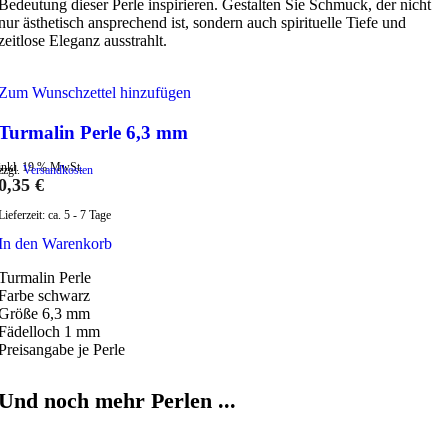
Bedeutung dieser Perle inspirieren. Gestalten Sie Schmuck, der nicht
nur ästhetisch ansprechend ist, sondern auch spirituelle Tiefe und
zeitlose Eleganz ausstrahlt.
Zum Wunschzettel hinzufügen
Turmalin Perle 6,3 mm
inkl. 19 % MwSt.
zzgl.
Versandkosten
0,35
€
Lieferzeit:
ca. 5 - 7 Tage
In den Warenkorb
Turmalin Perle
Farbe schwarz
Größe 6,3 mm
Fädelloch 1 mm
Preisangabe je Perle
Und noch mehr Perlen ...