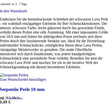
Lieferzeit:
ca. 5 - 7 Tage
In den Warenkorb
Entdecken Sie die beeindruckende Schönheit der schwarzen Lava Perl
– ein wahrhaft einzigartiger Edelstein für Ihre Schmuckkreationen. Die
intensiv schwarze Farbe, leicht glänzend durch das gewachste Finish,
verleiht diesen Perlen eine edle Anmutung. Mit einer imposanten Größ
von 18,6 mm und feinen bis mittelgroßen Poren zeichnen sich diese
Perlen durch ihre faszinierende Struktur aus. Ideal für die Herstellung
individueller Schmuckstücke, ermöglichen Ihnen diese Lava Perlen,
einzigartige Meisterwerke zu gestalten. Die matte Oberfläche
intensiviert sich durch Hautkontakt, was jedem handgefertigten
Schmuckstück eine persönliche Note verleiht. Bestellen Sie jetzt die
schwarze Lava Perle und tauchen Sie ein in die kreative Welt der
Schmuckgestaltung mit diesem besonderen Edelstein.
Zum Wunschzettel hinzufügen
Serpentin Perle 10 mm
inkl. 19 % MwSt.
zzgl.
Versandkosten
0,49
€