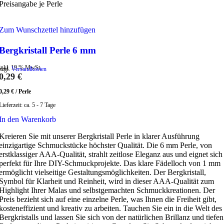
Preisangabe je Perle
Zum Wunschzettel hinzufügen
Bergkristall Perle 6 mm
inkl. 19 % MwSt.
zzgl.
Versandkosten
0,29
€
0,29
€
/
Perle
Lieferzeit:
ca. 5 - 7 Tage
In den Warenkorb
Kreieren Sie mit unserer Bergkristall Perle in klarer Ausführung
einzigartige Schmuckstücke höchster Qualität. Die 6 mm Perle, von
erstklassiger AAA-Qualität, strahlt zeitlose Eleganz aus und eignet sich
perfekt für Ihre DIY-Schmuckprojekte. Das klare Fädelloch von 1 mm
ermöglicht vielseitige Gestaltungsmöglichkeiten. Der Bergkristall,
Symbol für Klarheit und Reinheit, wird in dieser AAA-Qualität zum
Highlight Ihrer Malas und selbstgemachten Schmuckkreationen. Der
Preis bezieht sich auf eine einzelne Perle, was Ihnen die Freiheit gibt,
kosteneffizient und kreativ zu arbeiten. Tauchen Sie ein in die Welt des
Bergkristalls und lassen Sie sich von der natürlichen Brillanz und tiefen