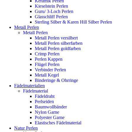
Keramik Perlen
Kieselstein Perlen
Guru/ 3-Loch Perlen
Glasschliff Perlen
Sterling Silber & Karen Hill Silber Perlen
Metall Perlen
Metall Perlen
Metall Perlen versilbert
Metall Perlen silberfarben
Metall Perlen goldfarben
Crimp Perlen
Perlen Kappen
Flügel Perlen
Verbinder Perlen
Metall Kegel
Binderinge & Ohrringe
Fädelmaterialien
Fädelmaterial
Fädeldraht
Perlseiden
Baumwollbänder
Nylon Garne
Polyester Garne
Elastisches Fädelmaterial
Natur Perlen