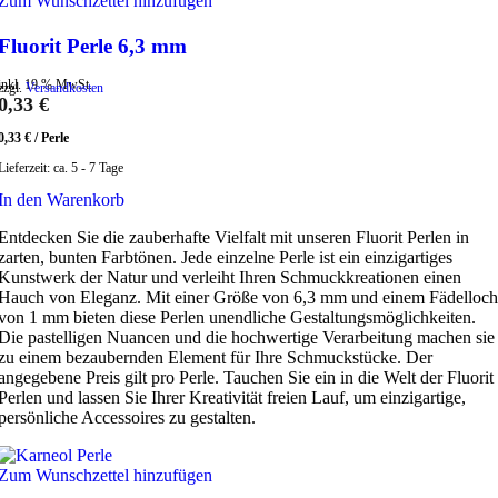
Zum Wunschzettel hinzufügen
Fluorit Perle 6,3 mm
inkl. 19 % MwSt.
zzgl.
Versandkosten
0,33
€
0,33
€
/
Perle
Lieferzeit:
ca. 5 - 7 Tage
In den Warenkorb
Entdecken Sie die zauberhafte Vielfalt mit unseren Fluorit Perlen in
zarten, bunten Farbtönen. Jede einzelne Perle ist ein einzigartiges
Kunstwerk der Natur und verleiht Ihren Schmuckkreationen einen
Hauch von Eleganz. Mit einer Größe von 6,3 mm und einem Fädelloch
von 1 mm bieten diese Perlen unendliche Gestaltungsmöglichkeiten.
Die pastelligen Nuancen und die hochwertige Verarbeitung machen sie
zu einem bezaubernden Element für Ihre Schmuckstücke. Der
angegebene Preis gilt pro Perle. Tauchen Sie ein in die Welt der Fluorit
Perlen und lassen Sie Ihrer Kreativität freien Lauf, um einzigartige,
persönliche Accessoires zu gestalten.
Zum Wunschzettel hinzufügen