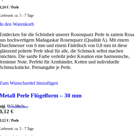
0,24
€
/
Perle
Lieferzeit:
ca. 5 - 7 Tage
In den Warenkorb
Entdecken Sie die Schönheit unserer Rosenquarz Perle in zartem Rosa
aus hochwertigem Madagaskar Rosenquarz (Qualität A). Mit einem
Durchmesser von 6 mm und einem Fädelloch von 0,8 mm ist diese
glänzend polierte Perle ideal für alle, die Schmuck selbst machen
möchten. Die sanfte Farbe verleiht jeder Kreation eine harmonische,
feminine Note. Perfekt für Armbänder, Ketten und individuelle
Schmuckstücke. Preisangabe je Perle.
Zum Wunschzettel hinzufügen
Metall Perle Flügelform – 30 mm
inkl. 19 % MwSt.
zzgl.
Versandkosten
0,12
€
0,12
€
/
Perle
Lieferzeit:
ca. 5 - 7 Tage