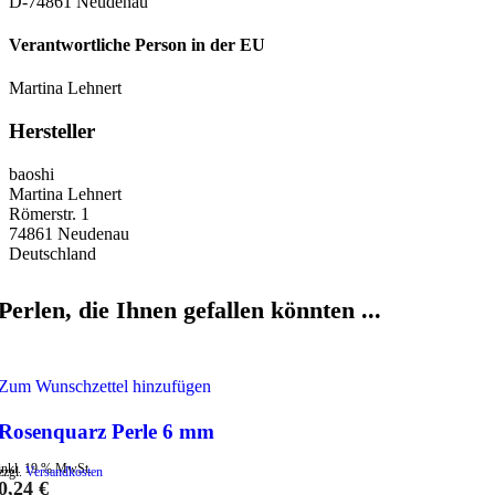
D-74861 Neudenau
Verantwortliche Person in der EU
Martina Lehnert
Hersteller
baoshi
Martina Lehnert
Römerstr. 1
74861 Neudenau
Deutschland
Perlen, die Ihnen gefallen könnten ...
Zum Wunschzettel hinzufügen
Rosenquarz Perle 6 mm
inkl. 19 % MwSt.
zzgl.
Versandkosten
0,24
€