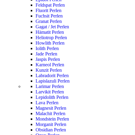
Feldspat Perlen
Fluorit Perlen
Fuchsit Perlen
Granat Perlen
Gagat / Jet Perlen
Hämatit Perlen
Heliotrop Perlen
Howlith Perlen
Iolith Perlen
Jade Perlen
Jaspis Perlen
Karneol Perlen
Kunzit Perlen
Labradorit Perlen
Lapislazuli Perlen
Larimar Perlen
Larvikit Perlen
Lepidolith Perlen
Lava Perlen
Magnesit Perlen
Malachit Perlen
Mondstein Perlen
Morganit Perlen
Obsidian Perlen