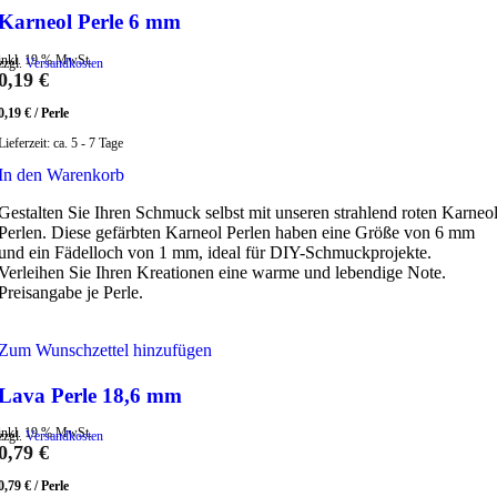
Karneol Perle 6 mm
inkl. 19 % MwSt.
zzgl.
Versandkosten
0,19
€
0,19
€
/
Perle
Lieferzeit:
ca. 5 - 7 Tage
In den Warenkorb
Gestalten Sie Ihren Schmuck selbst mit unseren strahlend roten Karneo
Perlen. Diese gefärbten Karneol Perlen haben eine Größe von 6 mm
und ein Fädelloch von 1 mm, ideal für DIY-Schmuckprojekte.
Verleihen Sie Ihren Kreationen eine warme und lebendige Note.
Preisangabe je Perle.
Zum Wunschzettel hinzufügen
Lava Perle 18,6 mm
inkl. 19 % MwSt.
zzgl.
Versandkosten
0,79
€
0,79
€
/
Perle