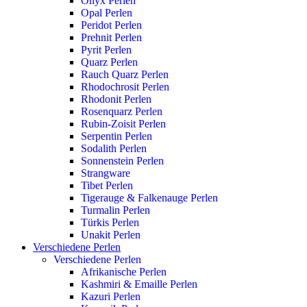
Onyx Perlen
Opal Perlen
Peridot Perlen
Prehnit Perlen
Pyrit Perlen
Quarz Perlen
Rauch Quarz Perlen
Rhodochrosit Perlen
Rhodonit Perlen
Rosenquarz Perlen
Rubin-Zoisit Perlen
Serpentin Perlen
Sodalith Perlen
Sonnenstein Perlen
Strangware
Tibet Perlen
Tigerauge & Falkenauge Perlen
Turmalin Perlen
Türkis Perlen
Unakit Perlen
Verschiedene Perlen
Verschiedene Perlen
Afrikanische Perlen
Kashmiri & Emaille Perlen
Kazuri Perlen