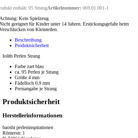
rodukt enthält: 95
Strang
Artikelnummer:
069.01.001-1
Achtung: Kein Spielzeug
Nicht geeignet für Kinder unter 14 Jahren. Erstickungsgefahr beim
Verschlucken von Kleinteilen.
Beschreibung
Produktsicherheit
Iolith Perlen Strang
Farbe zart blau
ca. 95 Perlen je Strang
Größe 4 mm
Fädelloch 0,9 mm
Preisangabe je Strang
Produktsicherheit
Herstellerinformationen
baoshi perleninspirationen
Römerstr. 1