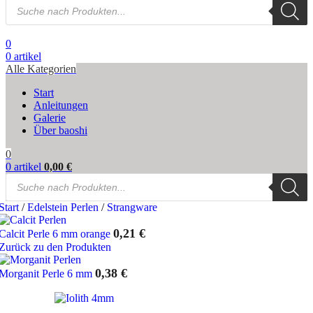
Products
search
0
0
artikel
Alle Kategorien
Start
Anleitungen
Galerie
Über baoshi
0
0
artikel
0,00
€
Products
search
Start
/
Edelstein Perlen
/
Strangware
0,21
€
Calcit Perle 6 mm orange
Zurück zu den Produkten
0,38
€
Morganit Perle 6 mm