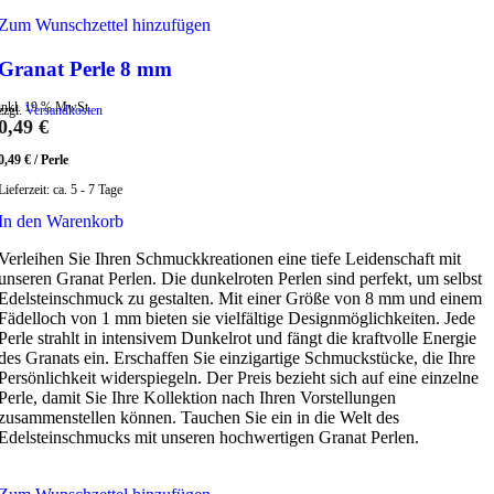
Zum Wunschzettel hinzufügen
Granat Perle 8 mm
inkl. 19 % MwSt.
zzgl.
Versandkosten
0,49
€
0,49
€
/
Perle
Lieferzeit:
ca. 5 - 7 Tage
In den Warenkorb
Verleihen Sie Ihren Schmuckkreationen eine tiefe Leidenschaft mit
unseren Granat Perlen. Die dunkelroten Perlen sind perfekt, um selbst
Edelsteinschmuck zu gestalten. Mit einer Größe von 8 mm und einem
Fädelloch von 1 mm bieten sie vielfältige Designmöglichkeiten. Jede
Perle strahlt in intensivem Dunkelrot und fängt die kraftvolle Energie
des Granats ein. Erschaffen Sie einzigartige Schmuckstücke, die Ihre
Persönlichkeit widerspiegeln. Der Preis bezieht sich auf eine einzelne
Perle, damit Sie Ihre Kollektion nach Ihren Vorstellungen
zusammenstellen können. Tauchen Sie ein in die Welt des
Edelsteinschmucks mit unseren hochwertigen Granat Perlen.