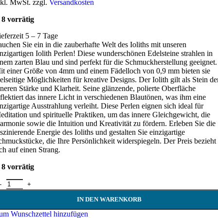
nkl. MwSt. zzgl.
Versandkosten
8 vorrätig
ieferzeit 5 – 7 Tage
auchen Sie ein in die zauberhafte Welt des Ioliths mit unseren
inzigartigen Iolith Perlen! Diese wunderschönen Edelsteine strahlen in
inem zarten Blau und sind perfekt für die Schmuckherstellung geeignet.
it einer Größe von 4mm und einem Fädelloch von 0,9 mm bieten sie
ielseitige Möglichkeiten für kreative Designs. Der Iolith gilt als Stein de
nneren Stärke und Klarheit. Seine glänzende, polierte Oberfläche
eflektiert das innere Licht in verschiedenen Blautönen, was ihm eine
inzigartige Ausstrahlung verleiht. Diese Perlen eignen sich ideal für
editation und spirituelle Praktiken, um das innere Gleichgewicht, die
armonie sowie die Intuition und Kreativität zu fördern. Erleben Sie die
aszinierende Energie des Ioliths und gestalten Sie einzigartige
chmuckstücke, die Ihre Persönlichkeit widerspiegeln. Der Preis bezieht
ich auf einen Strang.
8 vorrätig
lith Perlen Strang 4 mm - facettiert Menge
IN DEN WARENKORB
um Wunschzettel hinzufügen