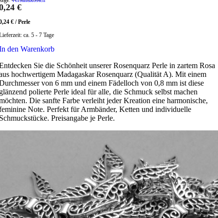
zzgl.
Versandkosten
0,24
€
0,24
€
/
Perle
Lieferzeit:
ca. 5 - 7 Tage
In den Warenkorb
Entdecken Sie die Schönheit unserer Rosenquarz Perle in zartem Rosa
aus hochwertigem Madagaskar Rosenquarz (Qualität A). Mit einem
Durchmesser von 6 mm und einem Fädelloch von 0,8 mm ist diese
glänzend polierte Perle ideal für alle, die Schmuck selbst machen
möchten. Die sanfte Farbe verleiht jeder Kreation eine harmonische,
feminine Note. Perfekt für Armbänder, Ketten und individuelle
Schmuckstücke. Preisangabe je Perle.