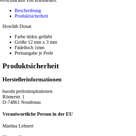
Verschlucken von Kleinteilen.
Beschreibung
Produktsicherheit
Howlith Donat
Farbe türkis gefärbt
Größe 12 mm x 3 mm
Fädelloch 1mm
Preisangabe je Perle
Produktsicherheit
Herstellerinformationen
baoshi perleninspirationen
Römerstr. 1
D-74861 Neudenau
Verantwortliche Person in der EU
Martina Lehnert