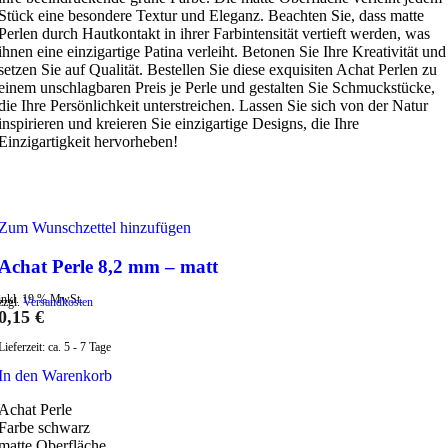
Stück eine besondere Textur und Eleganz. Beachten Sie, dass matte
Perlen durch Hautkontakt in ihrer Farbintensität vertieft werden, was
ihnen eine einzigartige Patina verleiht. Betonen Sie Ihre Kreativität und
setzen Sie auf Qualität. Bestellen Sie diese exquisiten Achat Perlen zu
einem unschlagbaren Preis je Perle und gestalten Sie Schmuckstücke,
die Ihre Persönlichkeit unterstreichen. Lassen Sie sich von der Natur
inspirieren und kreieren Sie einzigartige Designs, die Ihre
Einzigartigkeit hervorheben!
Zum Wunschzettel hinzufügen
Achat Perle 8,2 mm – matt
inkl. 19 % MwSt.
zzgl.
Versandkosten
0,15
€
Lieferzeit:
ca. 5 - 7 Tage
In den Warenkorb
Achat Perle
Farbe schwarz
matte Oberfläche