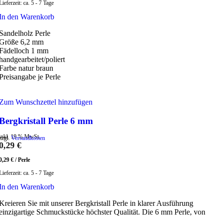
Lieferzeit:
ca. 5 - 7 Tage
In den Warenkorb
Sandelholz Perle
Größe 6,2 mm
Fädelloch 1 mm
handgearbeitet/poliert
Farbe natur braun
Preisangabe je Perle
Zum Wunschzettel hinzufügen
Bergkristall Perle 6 mm
inkl. 19 % MwSt.
zzgl.
Versandkosten
0,29
€
0,29
€
/
Perle
Lieferzeit:
ca. 5 - 7 Tage
In den Warenkorb
Kreieren Sie mit unserer Bergkristall Perle in klarer Ausführung
einzigartige Schmuckstücke höchster Qualität. Die 6 mm Perle, von