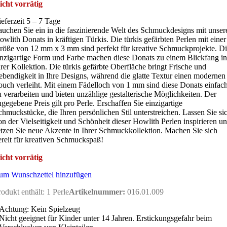
icht vorrätig
ieferzeit 5 – 7 Tage
auchen Sie ein in die faszinierende Welt des Schmuckdesigns mit unser
owlith Donats in kräftigen Türkis. Die türkis gefärbten Perlen mit einer
röße von 12 mm x 3 mm sind perfekt für kreative Schmuckprojekte. D
inzigartige Form und Farbe machen diese Donats zu einem Blickfang in
hrer Kollektion. Die türkis gefärbte Oberfläche bringt Frische und
ebendigkeit in Ihre Designs, während die glatte Textur einen modernen
ouch verleiht. Mit einem Fädelloch von 1 mm sind diese Donats einfac
u verarbeiten und bieten unzählige gestalterische Möglichkeiten. Der
ngegebene Preis gilt pro Perle. Erschaffen Sie einzigartige
chmuckstücke, die Ihren persönlichen Stil unterstreichen. Lassen Sie si
on der Vielseitigkeit und Schönheit dieser Howlith Perlen inspirieren u
etzen Sie neue Akzente in Ihrer Schmuckkollektion. Machen Sie sich
ereit für kreativen Schmuckspaß!
icht vorrätig
um Wunschzettel hinzufügen
rodukt enthält: 1
Perle
Artikelnummer:
016.01.009
Achtung: Kein Spielzeug
Nicht geeignet für Kinder unter 14 Jahren. Erstickungsgefahr beim