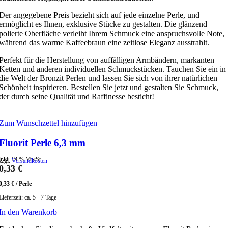
Der angegebene Preis bezieht sich auf jede einzelne Perle, und
ermöglicht es Ihnen, exklusive Stücke zu gestalten. Die glänzend
polierte Oberfläche verleiht Ihrem Schmuck eine anspruchsvolle Note,
während das warme Kaffeebraun eine zeitlose Eleganz ausstrahlt.
Perfekt für die Herstellung von auffälligen Armbändern, markanten
Ketten und anderen individuellen Schmuckstücken. Tauchen Sie ein in
die Welt der Bronzit Perlen und lassen Sie sich von ihrer natürlichen
Schönheit inspirieren. Bestellen Sie jetzt und gestalten Sie Schmuck,
der durch seine Qualität und Raffinesse besticht!
Zum Wunschzettel hinzufügen
Fluorit Perle 6,3 mm
inkl. 19 % MwSt.
zzgl.
Versandkosten
0,33
€
0,33
€
/
Perle
Lieferzeit:
ca. 5 - 7 Tage
In den Warenkorb