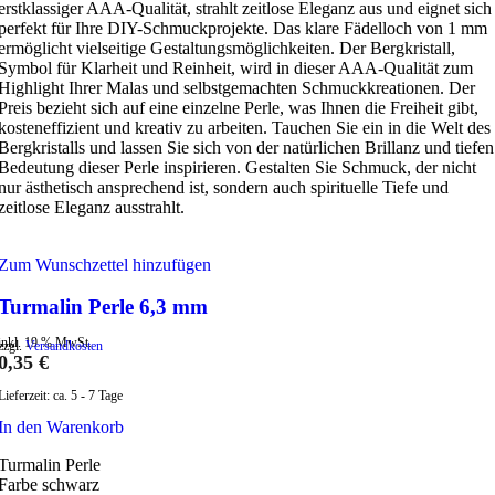
erstklassiger AAA-Qualität, strahlt zeitlose Eleganz aus und eignet sich
perfekt für Ihre DIY-Schmuckprojekte. Das klare Fädelloch von 1 mm
ermöglicht vielseitige Gestaltungsmöglichkeiten. Der Bergkristall,
Symbol für Klarheit und Reinheit, wird in dieser AAA-Qualität zum
Highlight Ihrer Malas und selbstgemachten Schmuckkreationen. Der
Preis bezieht sich auf eine einzelne Perle, was Ihnen die Freiheit gibt,
kosteneffizient und kreativ zu arbeiten. Tauchen Sie ein in die Welt des
Bergkristalls und lassen Sie sich von der natürlichen Brillanz und tiefen
Bedeutung dieser Perle inspirieren. Gestalten Sie Schmuck, der nicht
nur ästhetisch ansprechend ist, sondern auch spirituelle Tiefe und
zeitlose Eleganz ausstrahlt.
Zum Wunschzettel hinzufügen
Turmalin Perle 6,3 mm
inkl. 19 % MwSt.
zzgl.
Versandkosten
0,35
€
Lieferzeit:
ca. 5 - 7 Tage
In den Warenkorb
Turmalin Perle
Farbe schwarz