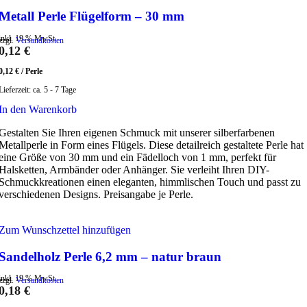
Metall Perle Flügelform – 30 mm
inkl. 19 % MwSt.
zzgl.
Versandkosten
0,12
€
0,12
€
/
Perle
Lieferzeit:
ca. 5 - 7 Tage
In den Warenkorb
Gestalten Sie Ihren eigenen Schmuck mit unserer silberfarbenen
Metallperle in Form eines Flügels. Diese detailreich gestaltete Perle hat
eine Größe von 30 mm und ein Fädelloch von 1 mm, perfekt für
Halsketten, Armbänder oder Anhänger. Sie verleiht Ihren DIY-
Schmuckkreationen einen eleganten, himmlischen Touch und passt zu
verschiedenen Designs. Preisangabe je Perle.
Zum Wunschzettel hinzufügen
Sandelholz Perle 6,2 mm – natur braun
inkl. 19 % MwSt.
zzgl.
Versandkosten
0,18
€