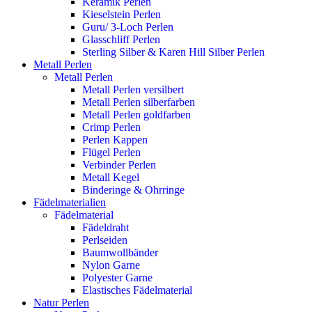
Keramik Perlen
Kieselstein Perlen
Guru/ 3-Loch Perlen
Glasschliff Perlen
Sterling Silber & Karen Hill Silber Perlen
Metall Perlen
Metall Perlen
Metall Perlen versilbert
Metall Perlen silberfarben
Metall Perlen goldfarben
Crimp Perlen
Perlen Kappen
Flügel Perlen
Verbinder Perlen
Metall Kegel
Binderinge & Ohrringe
Fädelmaterialien
Fädelmaterial
Fädeldraht
Perlseiden
Baumwollbänder
Nylon Garne
Polyester Garne
Elastisches Fädelmaterial
Natur Perlen