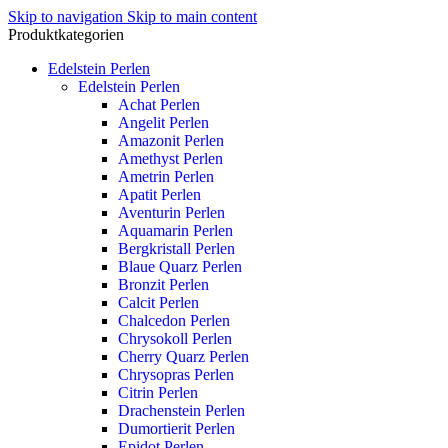
Skip to navigation
Skip to main content
Produktkategorien
Edelstein Perlen
Edelstein Perlen
Achat Perlen
Angelit Perlen
Amazonit Perlen
Amethyst Perlen
Ametrin Perlen
Apatit Perlen
Aventurin Perlen
Aquamarin Perlen
Bergkristall Perlen
Blaue Quarz Perlen
Bronzit Perlen
Calcit Perlen
Chalcedon Perlen
Chrysokoll Perlen
Cherry Quarz Perlen
Chrysopras Perlen
Citrin Perlen
Drachenstein Perlen
Dumortierit Perlen
Epidot Perlen