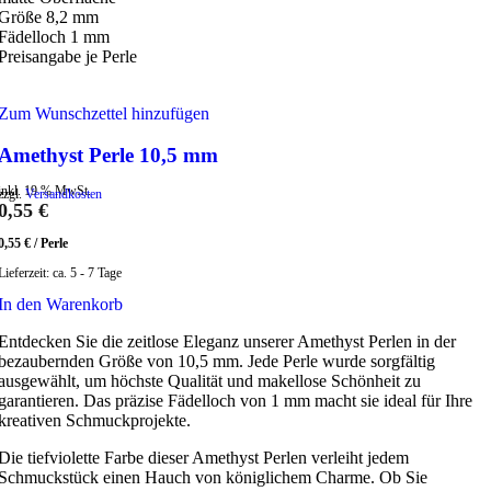
Größe 8,2 mm
Fädelloch 1 mm
Preisangabe je Perle
Zum Wunschzettel hinzufügen
Amethyst Perle 10,5 mm
inkl. 19 % MwSt.
zzgl.
Versandkosten
0,55
€
0,55
€
/
Perle
Lieferzeit:
ca. 5 - 7 Tage
In den Warenkorb
Entdecken Sie die zeitlose Eleganz unserer Amethyst Perlen in der
bezaubernden Größe von 10,5 mm. Jede Perle wurde sorgfältig
ausgewählt, um höchste Qualität und makellose Schönheit zu
garantieren. Das präzise Fädelloch von 1 mm macht sie ideal für Ihre
kreativen Schmuckprojekte.
Die tiefviolette Farbe dieser Amethyst Perlen verleiht jedem
Schmuckstück einen Hauch von königlichem Charme. Ob Sie