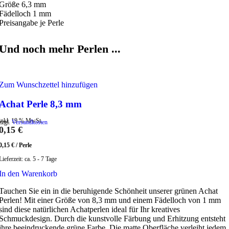
Größe 6,3 mm
Fädelloch 1 mm
Preisangabe je Perle
Und noch mehr Perlen ...
Zum Wunschzettel hinzufügen
Achat Perle 8,3 mm
inkl. 19 % MwSt.
zzgl.
Versandkosten
0,15
€
0,15
€
/
Perle
Lieferzeit:
ca. 5 - 7 Tage
In den Warenkorb
Tauchen Sie ein in die beruhigende Schönheit unserer grünen Achat
Perlen! Mit einer Größe von 8,3 mm und einem Fädelloch von 1 mm
sind diese natürlichen Achatperlen ideal für Ihr kreatives
Schmuckdesign. Durch die kunstvolle Färbung und Erhitzung entsteht
ihre beeindruckende grüne Farbe. Die matte Oberfläche verleiht jedem