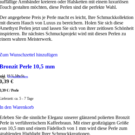
auffällige Armbänder kreieren oder Halsketten mit einem luxuriösen
Touch gestalten möchten, diese Perlen sind die perfekte Wahl.
Der angegebene Preis je Perle macht es leicht, Ihre Schmuckkollektion
mit diesem Hauch von Luxus zu bereichern. Holen Sie sich diese
Amethyst Perlen jetzt und lassen Sie sich von ihrer zeitlosen Schönheit
inspirieren. Ihr nächstes Schmuckprojekt wird mit diesen Perlen zu
einem wahren Meisterwerk.
Zum Wunschzettel hinzufügen
Bronzit Perle 10,5 mm
inkl. 19 % MwSt.
zzgl.
Versandkosten
0,39
€
0,39
€
/
Perle
Lieferzeit:
ca. 5 - 7 Tage
In den Warenkorb
Erleben Sie die sinnliche Eleganz unserer glänzend polierten Bronzit
Perle in verführerischem Kaffeebraun. Mit einer großzügigen Größe
von 10,5 mm und einem Fädelloch von 1 mm wird diese Perle zum
strahlenden Highlight Ihrer Schmuckkreationen.