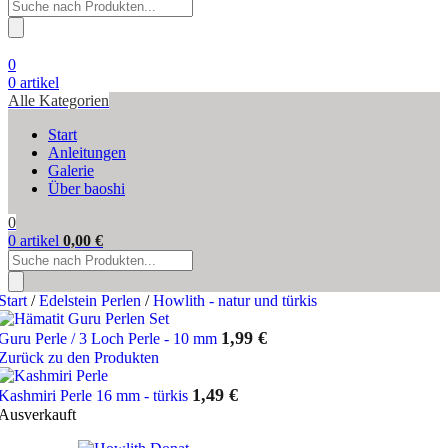
Products
search
0
0
artikel
Alle Kategorien
Start
Anleitungen
Galerie
Über baoshi
0
0
artikel
0,00
€
Products
search
Start
/
Edelstein Perlen
/
Howlith - natur und türkis
1,99
€
Guru Perle / 3 Loch Perle - 10 mm
Zurück zu den Produkten
1,49
€
Kashmiri Perle 16 mm - türkis
Ausverkauft