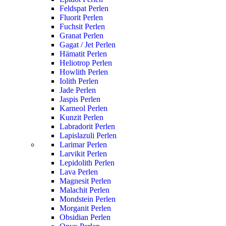
Feldspat Perlen
Fluorit Perlen
Fuchsit Perlen
Granat Perlen
Gagat / Jet Perlen
Hämatit Perlen
Heliotrop Perlen
Howlith Perlen
Iolith Perlen
Jade Perlen
Jaspis Perlen
Karneol Perlen
Kunzit Perlen
Labradorit Perlen
Lapislazuli Perlen
Larimar Perlen
Larvikit Perlen
Lepidolith Perlen
Lava Perlen
Magnesit Perlen
Malachit Perlen
Mondstein Perlen
Morganit Perlen
Obsidian Perlen