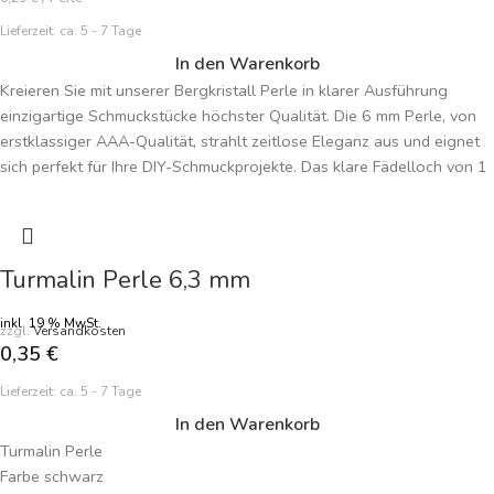
Lieferzeit:
ca. 5 - 7 Tage
In den Warenkorb
Kreieren Sie mit unserer Bergkristall Perle in klarer Ausführung
einzigartige Schmuckstücke höchster Qualität. Die 6 mm Perle, von
erstklassiger AAA-Qualität, strahlt zeitlose Eleganz aus und eignet
sich perfekt für Ihre DIY-Schmuckprojekte. Das klare Fädelloch von 1
mm ermöglicht vielseitige Gestaltungsmöglichkeiten. Der Bergkristall,
Symbol für Klarheit und Reinheit, wird in dieser AAA-Qualität zum
Highlight Ihrer Malas und selbstgemachten Schmuckkreationen. Der
Preis bezieht sich auf eine einzelne Perle, was Ihnen die Freiheit gibt,
Turmalin Perle 6,3 mm
kosteneffizient und kreativ zu arbeiten. Tauchen Sie ein in die Welt
des Bergkristalls und lassen Sie sich von der natürlichen Brillanz und
inkl. 19 % MwSt.
zzgl.
Versandkosten
tiefen Bedeutung dieser Perle inspirieren. Gestalten Sie Schmuck, der
0,35
€
nicht nur ästhetisch ansprechend ist, sondern auch spirituelle Tiefe
Lieferzeit:
ca. 5 - 7 Tage
und zeitlose Eleganz ausstrahlt.
In den Warenkorb
Turmalin Perle
Farbe schwarz