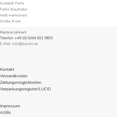
Sodalith Perle
Farbe blau/natur
matt marmoriert
Größe 8 mm
Fädelloch 1 mm
Martina Lehnert
Preisangabe je Perle
Telefon: +49 (0) 6264 821 9833
E-Mail: info@baoshi.de
Kontakt
Versandkosten
Zahlungsmöglichkeiten
Verpackungsregister/LUCID
Impressum
AGBs