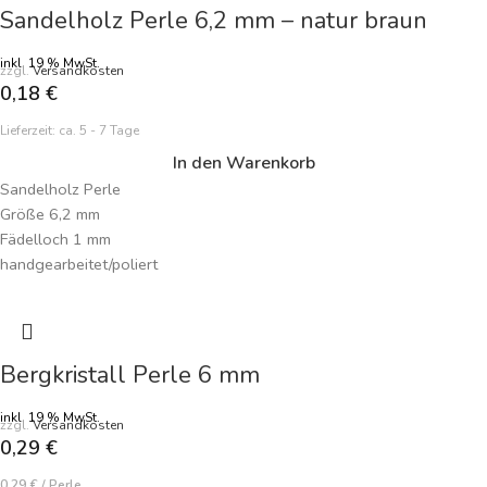
Sandelholz Perle 6,2 mm – natur braun
inkl. 19 % MwSt.
zzgl.
Versandkosten
0,18
€
Lieferzeit:
ca. 5 - 7 Tage
In den Warenkorb
Sandelholz Perle
Größe 6,2 mm
Fädelloch 1 mm
handgearbeitet/poliert
Farbe natur braun
Preisangabe je Perle
Bergkristall Perle 6 mm
inkl. 19 % MwSt.
zzgl.
Versandkosten
0,29
€
0,29
€
/
Perle