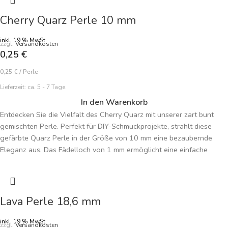
Cherry Quarz Perle 10 mm
inkl. 19 % MwSt.
zzgl.
Versandkosten
0,25
€
0,25
€
/
Perle
Lieferzeit:
ca. 5 - 7 Tage
In den Warenkorb
Entdecken Sie die Vielfalt des Cherry Quarz mit unserer zart bunt
gemischten Perle. Perfekt für DIY-Schmuckprojekte, strahlt diese
gefärbte Quarz Perle in der Größe von 10 mm eine bezaubernde
Eleganz aus. Das Fädelloch von 1 mm ermöglicht eine einfache
Verarbeitung.
Jede einzelne Perle ist einzigartig und lädt dazu ein, exklusive
Schmuckstücke zu gestalten. Der angegebene Preis gilt pro Perle,
Lava Perle 18,6 mm
sodass Sie Ihre individuellen Kreationen erschwinglich verwirklichen
können.
inkl. 19 % MwSt.
zzgl.
Versandkosten