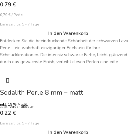
Tauchen Sie nicht nur in die visuelle Anziehungskraft, sondern auch
0,79
€
in die symbolische Tiefe der Edelsteine ein. Bestellen Sie jetzt und
lassen Sie sich von der farbenfrohen Schönheit und tiefen
0,79
€
/
Perle
Bedeutung der zart bunt gemischten Cherry Quarz Perle inspirieren!
Lieferzeit:
ca. 5 - 7 Tage
Ideal für selbstgemachten Schmuck mit persönlicher Note und
In den Warenkorb
kreativem Flair.
Entdecken Sie die beeindruckende Schönheit der schwarzen Lava
Perle – ein wahrhaft einzigartiger Edelstein für Ihre
Schmuckkreationen. Die intensiv schwarze Farbe, leicht glänzend
durch das gewachste Finish, verleiht diesen Perlen eine edle
Anmutung. Mit einer imposanten Größe von 18,6 mm und feinen bis
mittelgroßen Poren zeichnen sich diese Perlen durch ihre
faszinierende Struktur aus. Ideal für die Herstellung individueller
Schmuckstücke, ermöglichen Ihnen diese Lava Perlen, einzigartige
Sodalith Perle 8 mm – matt
Meisterwerke zu gestalten. Die matte Oberfläche intensiviert sich
durch Hautkontakt, was jedem handgefertigten Schmuckstück eine
inkl. 19 % MwSt.
zzgl.
Versandkosten
persönliche Note verleiht. Bestellen Sie jetzt die schwarze Lava Perle
0,22
€
und tauchen Sie ein in die kreative Welt der Schmuckgestaltung mit
Lieferzeit:
ca. 5 - 7 Tage
diesem besonderen Edelstein.
In den Warenkorb