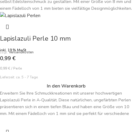
selbst Edelsteinschmuck zu gestalten. Mit einer Größe von 8 mm und
einem Fädelloch von 1 mm bieten sie vielfältige Designmöglichkeiten.
Jede Perle strahlt in intensivem Dunkelrot und fängt die kraftvolle
Energie des Granats ein. Erschaffen Sie einzigartige Schmuckstücke,
die Ihre Persönlichkeit widerspiegeln. Der Preis bezieht sich auf eine
einzelne Perle, damit Sie Ihre Kollektion nach Ihren Vorstellungen
Lapislazuli Perle 10 mm
zusammenstellen können. Tauchen Sie ein in die Welt des
Edelsteinschmucks mit unseren hochwertigen Granat Perlen.
inkl. 19 % MwSt.
zzgl.
Versandkosten
0,99
€
0,99
€
/
Perle
Lieferzeit:
ca. 5 - 7 Tage
In den Warenkorb
Erweitern Sie Ihre Schmuckkreationen mit unserer hochwertigen
Lapislazuli Perle in A-Qualität. Diese natürlichen, ungefärbten Perlen
präsentieren sich in einem tiefen Blau und haben eine Größe von 10
mm. Mit einem Fädelloch von 1 mm sind sie perfekt für verschiedene
DIY-Schmuckprojekte geeignet. Ideal für edle und elegante Designs,
bringen sie zeitlose Schönheit in jedes Schmuckstück. Preis je Perle.