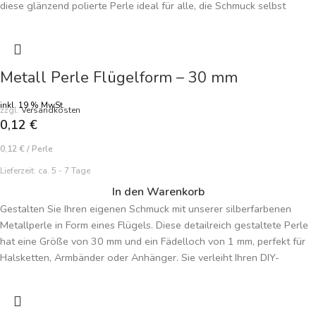
diese glänzend polierte Perle ideal für alle, die Schmuck selbst
machen möchten. Die sanfte Farbe verleiht jeder Kreation eine
harmonische, feminine Note. Perfekt für Armbänder, Ketten und
individuelle Schmuckstücke. Preisangabe je Perle.
Metall Perle Flügelform – 30 mm
inkl. 19 % MwSt.
zzgl.
Versandkosten
0,12
€
0,12
€
/
Perle
Lieferzeit:
ca. 5 - 7 Tage
In den Warenkorb
Gestalten Sie Ihren eigenen Schmuck mit unserer silberfarbenen
Metallperle in Form eines Flügels. Diese detailreich gestaltete Perle
hat eine Größe von 30 mm und ein Fädelloch von 1 mm, perfekt für
Halsketten, Armbänder oder Anhänger. Sie verleiht Ihren DIY-
Schmuckkreationen einen eleganten, himmlischen Touch und passt
zu verschiedenen Designs. Preisangabe je Perle.