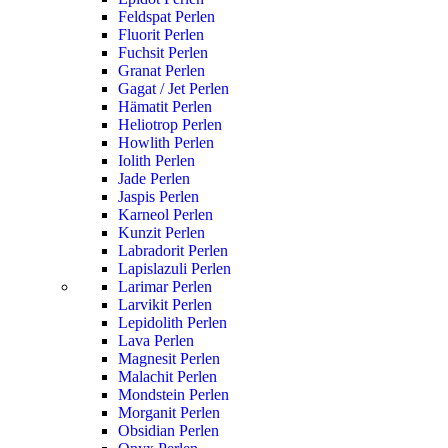
Feldspat Perlen
Fluorit Perlen
Fuchsit Perlen
Granat Perlen
Gagat / Jet Perlen
Hämatit Perlen
Heliotrop Perlen
Howlith Perlen
Iolith Perlen
Jade Perlen
Jaspis Perlen
Karneol Perlen
Kunzit Perlen
Labradorit Perlen
Lapislazuli Perlen
Larimar Perlen
Larvikit Perlen
Lepidolith Perlen
Lava Perlen
Magnesit Perlen
Malachit Perlen
Mondstein Perlen
Morganit Perlen
Obsidian Perlen