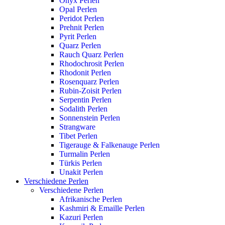
Onyx Perlen
Opal Perlen
Peridot Perlen
Prehnit Perlen
Pyrit Perlen
Quarz Perlen
Rauch Quarz Perlen
Rhodochrosit Perlen
Rhodonit Perlen
Rosenquarz Perlen
Rubin-Zoisit Perlen
Serpentin Perlen
Sodalith Perlen
Sonnenstein Perlen
Strangware
Tibet Perlen
Tigerauge & Falkenauge Perlen
Turmalin Perlen
Türkis Perlen
Unakit Perlen
Verschiedene Perlen
Verschiedene Perlen
Afrikanische Perlen
Kashmiri & Emaille Perlen
Kazuri Perlen