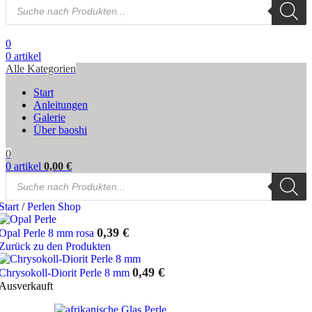
Products
search
0
0
artikel
Alle Kategorien
Start
Anleitungen
Galerie
Über baoshi
0
0
artikel
0,00
€
Products
search
Start
/
Perlen Shop
0,39
€
Opal Perle 8 mm rosa
Zurück zu den Produkten
0,49
€
Chrysokoll-Diorit Perle 8 mm
Ausverkauft