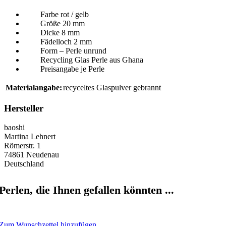
Farbe rot / gelb
Größe 20 mm
Dicke 8 mm
Fädelloch 2 mm
Form – Perle unrund
Recycling Glas Perle aus Ghana
Preisangabe je Perle
Materialangabe:
recyceltes Glaspulver gebrannt
Hersteller
baoshi
Martina Lehnert
Römerstr. 1
74861 Neudenau
Deutschland
Perlen, die Ihnen gefallen könnten ...
Zum Wunschzettel hinzufügen