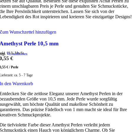
setzen Sie auf Qualität. Bestellen Sie diese exquisiten Achat Perlen zu
einem unschlagbaren Preis je Perle und gestalten Sie Schmuckstücke,
die Ihre Persönlichkeit unterstreichen. Lassen Sie sich von der
Lebendigkeit des Rot inspirieren und kreieren Sie einzigartige Designs!
Zum Wunschzettel hinzufügen
Amethyst Perle 10,5 mm
inkl. 19 % MwSt.
zzgl.
Versandkosten
0,55
€
0,55
€
/
Perle
Lieferzeit:
ca. 5 - 7 Tage
In den Warenkorb
Entdecken Sie die zeitlose Eleganz unserer Amethyst Perlen in der
bezaubernden Größe von 10,5 mm. Jede Perle wurde sorgfältig
ausgewählt, um höchste Qualität und makellose Schönheit zu
garantieren. Das präzise Fädelloch von 1 mm macht sie ideal für Ihre
kreativen Schmuckprojekte.
Die tiefviolette Farbe dieser Amethyst Perlen verleiht jedem
Schmuckstück einen Hauch von königlichem Charme. Ob Sie