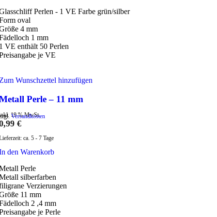
Glasschliff Perlen - 1 VE Farbe grün/silber
Form oval
Größe 4 mm
Fädelloch 1 mm
1 VE enthält 50 Perlen
Preisangabe je VE
Zum Wunschzettel hinzufügen
Metall Perle – 11 mm
inkl. 19 % MwSt.
zzgl.
Versandkosten
0,99
€
Lieferzeit:
ca. 5 - 7 Tage
In den Warenkorb
Metall Perle
Metall silberfarben
filigrane Verzierungen
Größe 11 mm
Fädelloch 2 ,4 mm
Preisangabe je Perle