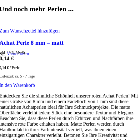
Und noch mehr Perlen ...
Zum Wunschzettel hinzufügen
Achat Perle 8 mm – matt
inkl. 19 % MwSt.
zzgl.
Versandkosten
0,14
€
0,14
€
/
Perle
Lieferzeit:
ca. 5 - 7 Tage
In den Warenkorb
Entdecken Sie die sinnliche Schönheit unserer roten Achat Perlen! Mit
einer Größe von 8 mm und einem Fädelloch von 1 mm sind diese
natürlichen Achatperlen ideal für Ihre Schmuckprojekte. Die matte
Oberfläche verleiht jedem Stück eine besondere Textur und Eleganz.
Beachten Sie, dass diese Perlen durch Erhitzen und Nachfärben ihre
intensive rote Farbe erhalten haben. Matte Perlen werden durch
Hautkontakt in ihrer Farbintensität vertieft, was ihnen einen
einzigartigen Charakter verleiht. Betonen Sie Ihre Kreativität und