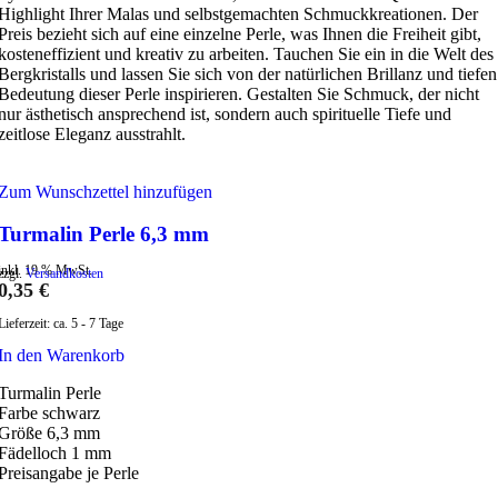
Highlight Ihrer Malas und selbstgemachten Schmuckkreationen. Der
Preis bezieht sich auf eine einzelne Perle, was Ihnen die Freiheit gibt,
kosteneffizient und kreativ zu arbeiten. Tauchen Sie ein in die Welt des
Bergkristalls und lassen Sie sich von der natürlichen Brillanz und tiefen
Bedeutung dieser Perle inspirieren. Gestalten Sie Schmuck, der nicht
nur ästhetisch ansprechend ist, sondern auch spirituelle Tiefe und
zeitlose Eleganz ausstrahlt.
Zum Wunschzettel hinzufügen
Turmalin Perle 6,3 mm
inkl. 19 % MwSt.
zzgl.
Versandkosten
0,35
€
Lieferzeit:
ca. 5 - 7 Tage
In den Warenkorb
Turmalin Perle
Farbe schwarz
Größe 6,3 mm
Fädelloch 1 mm
Preisangabe je Perle