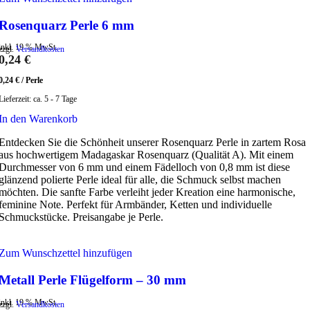
Rosenquarz Perle 6 mm
inkl. 19 % MwSt.
zzgl.
Versandkosten
0,24
€
0,24
€
/
Perle
Lieferzeit:
ca. 5 - 7 Tage
In den Warenkorb
Entdecken Sie die Schönheit unserer Rosenquarz Perle in zartem Rosa
aus hochwertigem Madagaskar Rosenquarz (Qualität A). Mit einem
Durchmesser von 6 mm und einem Fädelloch von 0,8 mm ist diese
glänzend polierte Perle ideal für alle, die Schmuck selbst machen
möchten. Die sanfte Farbe verleiht jeder Kreation eine harmonische,
feminine Note. Perfekt für Armbänder, Ketten und individuelle
Schmuckstücke. Preisangabe je Perle.
Zum Wunschzettel hinzufügen
Metall Perle Flügelform – 30 mm
inkl. 19 % MwSt.
zzgl.
Versandkosten