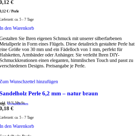
0,12
€
0,12
€
/
Perle
Lieferzeit:
ca. 5 - 7 Tage
In den Warenkorb
Gestalten Sie Ihren eigenen Schmuck mit unserer silberfarbenen
Metallperle in Form eines Flügels. Diese detailreich gestaltete Perle hat
eine Größe von 30 mm und ein Fädelloch von 1 mm, perfekt für
Halsketten, Armbänder oder Anhänger. Sie verleiht Ihren DIY-
Schmuckkreationen einen eleganten, himmlischen Touch und passt zu
verschiedenen Designs. Preisangabe je Perle.
Zum Wunschzettel hinzufügen
Sandelholz Perle 6,2 mm – natur braun
inkl. 19 % MwSt.
zzgl.
Versandkosten
0,18
€
Lieferzeit:
ca. 5 - 7 Tage
In den Warenkorb