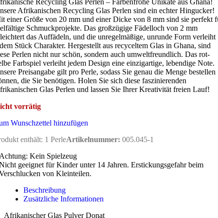
frikanische Recycling Glas Perlen – Farbenfrohe Unikate aus Ghana!
nsere Afrikanischen Recycling Glas Perlen sind ein echter Hingucker!
it einer Größe von 20 mm und einer Dicke von 8 mm sind sie perfekt f
ielfältige Schmuckprojekte. Das großzügige Fädelloch von 2 mm
rleichtert das Auffädeln, und die unregelmäßige, unrunde Form verleiht
edem Stück Charakter. Hergestellt aus recyceltem Glas in Ghana, sind
iese Perlen nicht nur schön, sondern auch umweltfreundlich. Das rot-
elbe Farbspiel verleiht jedem Design eine einzigartige, lebendige Note.
nsere Preisangabe gilt pro Perle, sodass Sie genau die Menge bestellen
önnen, die Sie benötigen. Holen Sie sich diese faszinierenden
frikanischen Glas Perlen und lassen Sie Ihrer Kreativität freien Lauf!
icht vorrätig
um Wunschzettel hinzufügen
rodukt enthält: 1
Perle
Artikelnummer:
005.045-1
Achtung: Kein Spielzeug
Nicht geeignet für Kinder unter 14 Jahren. Erstickungsgefahr beim
Verschlucken von Kleinteilen.
Beschreibung
Zusätzliche Informationen
Afrikanischer Glas Pulver Donat