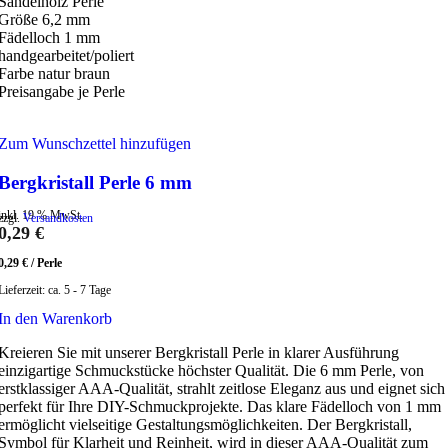
Sandelholz Perle
Größe 6,2 mm
Fädelloch 1 mm
handgearbeitet/poliert
Farbe natur braun
Preisangabe je Perle
Zum Wunschzettel hinzufügen
Bergkristall Perle 6 mm
inkl. 19 % MwSt.
zzgl.
Versandkosten
0,29
€
0,29
€
/
Perle
Lieferzeit:
ca. 5 - 7 Tage
In den Warenkorb
Kreieren Sie mit unserer Bergkristall Perle in klarer Ausführung
einzigartige Schmuckstücke höchster Qualität. Die 6 mm Perle, von
erstklassiger AAA-Qualität, strahlt zeitlose Eleganz aus und eignet sich
perfekt für Ihre DIY-Schmuckprojekte. Das klare Fädelloch von 1 mm
ermöglicht vielseitige Gestaltungsmöglichkeiten. Der Bergkristall,
Symbol für Klarheit und Reinheit, wird in dieser AAA-Qualität zum