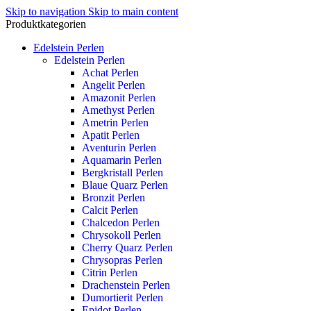
Skip to navigation
Skip to main content
Produktkategorien
Edelstein Perlen
Edelstein Perlen
Achat Perlen
Angelit Perlen
Amazonit Perlen
Amethyst Perlen
Ametrin Perlen
Apatit Perlen
Aventurin Perlen
Aquamarin Perlen
Bergkristall Perlen
Blaue Quarz Perlen
Bronzit Perlen
Calcit Perlen
Chalcedon Perlen
Chrysokoll Perlen
Cherry Quarz Perlen
Chrysopras Perlen
Citrin Perlen
Drachenstein Perlen
Dumortierit Perlen
Epidot Perlen