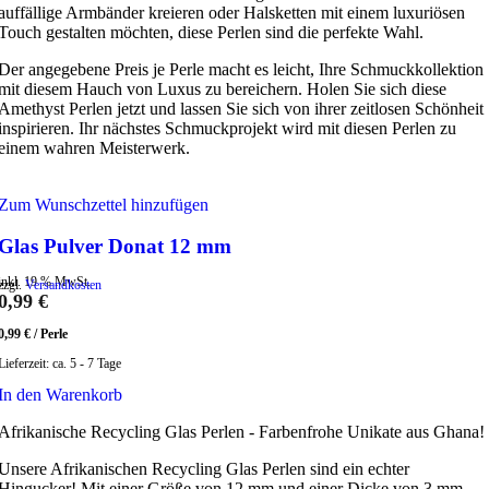
auffällige Armbänder kreieren oder Halsketten mit einem luxuriösen
Touch gestalten möchten, diese Perlen sind die perfekte Wahl.
Der angegebene Preis je Perle macht es leicht, Ihre Schmuckkollektion
mit diesem Hauch von Luxus zu bereichern. Holen Sie sich diese
Amethyst Perlen jetzt und lassen Sie sich von ihrer zeitlosen Schönheit
inspirieren. Ihr nächstes Schmuckprojekt wird mit diesen Perlen zu
einem wahren Meisterwerk.
Zum Wunschzettel hinzufügen
Glas Pulver Donat 12 mm
inkl. 19 % MwSt.
zzgl.
Versandkosten
0,99
€
0,99
€
/
Perle
Lieferzeit:
ca. 5 - 7 Tage
In den Warenkorb
Afrikanische Recycling Glas Perlen - Farbenfrohe Unikate aus Ghana!
Unsere Afrikanischen Recycling Glas Perlen sind ein echter
Hingucker! Mit einer Größe von 12 mm und einer Dicke von 3 mm