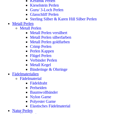
Keramik Perlen
Kieselstein Perlen
Guru/ 3-Loch Perlen
Glasschliff Perlen
Sterling Silber & Karen Hill Silber Perlen
Metall Perlen
Metall Perlen
Metall Perlen versilbert
Metall Perlen silberfarben
Metall Perlen goldfarben
Crimp Perlen
Perlen Kappen
Flügel Perlen
Verbinder Perlen
Metall Kegel
Binderinge & Ohrringe
Fädelmaterialien
Fädelmaterial
Fädeldraht
Perlseiden
Baumwollbänder
Nylon Garne
Polyester Garne
Elastisches Fädelmaterial
Natur Perlen