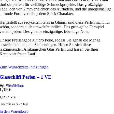
sind sie perfekt für vielfältige Schmuckprojekte. Das großzügige
Fädelloch von 2 mm erleichtert das Auffädeln, und die unregelmäßige,
unrunde Form verleiht jedem Stück Charakter.
Hergestellt aus recyceltem Glas in Ghana, sind diese Perlen nicht nur
schön, sondern auch umweltfreundlich. Das grün-gelbe Farbspiel
verleiht jedem Design eine einzigartige, lebendige Note.
Unsere Preisangabe gilt pro Perle, sodass Sie genau die Menge
bestellen können, die Sie benötigen. Holen Sie sich diese
faszinierenden Afrikanischen Glas Perlen und lassen Sie Ihrer
Kreativität freien Lauf!
Zum Wunschzettel hinzufügen
Glasschliff Perlen – 1 VE
inkl. 19 % MwSt.
zzgl.
Versandkosten
1,19
€
0,02
€
/
Perle
Lieferzeit:
ca. 5 - 7 Tage
In den Warenkorb