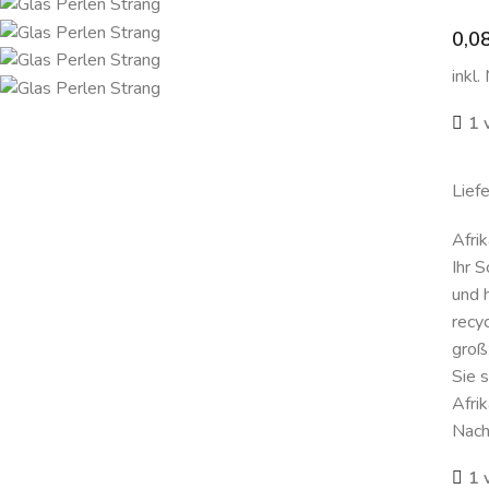
0,0
inkl.
1 
Lief
Afri
Ihr 
und 
recy
groß
Sie 
Afri
Nachh
1 