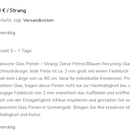
8
€
/
Strang
 MwSt. zzgl.
Versandkosten
vorrätig
erzeit 5 – 7 Tage
kanische Glas Perlen – Strang: Diese Petrol/Blauen Recycling-Glas
Schmuckdesign. Jede Perle ist ca. 3 mm groß mit einem Fädelloch 
hat eine Länge von ca. 80 cm. Ideal für individuelle Kreationen. P
celtem Glas, tragen diese Perlen nicht nur zur Nachhaltigkeit bei,
zügige Fädelloch von 1 mm erleichtert das Auffädeln und eröffne
sich von der Einzigartigkeit Afrikas inspirieren und gestalten Si
kanischen Glas Perlen in Sonnengelb. Bringen Sie Ihre kreativen I
altigkeit und Kultur.
vorrätig