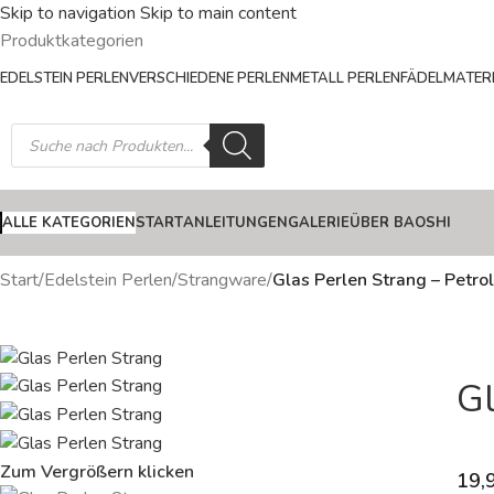
Skip to navigation
Skip to main content
Produktkategorien
EDELSTEIN PERLEN
VERSCHIEDENE PERLEN
METALL PERLEN
FÄDELMATERI
ALLE KATEGORIEN
START
ANLEITUNGEN
GALERIE
ÜBER BAOSHI
Start
/
Edelstein Perlen
/
Strangware
/
Glas Perlen Strang – Petro
Gl
Zum Vergrößern klicken
19,