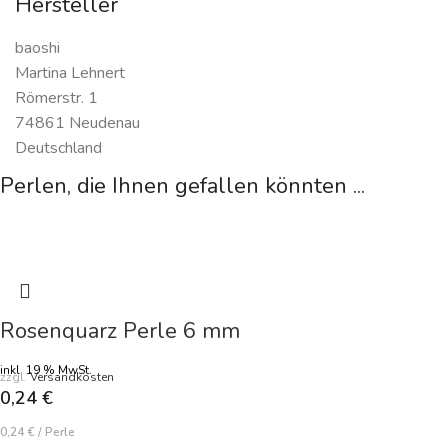
Hersteller
baoshi
Martina Lehnert
Römerstr. 1
74861 Neudenau
Deutschland
Perlen, die Ihnen gefallen könnten ...
Rosenquarz Perle 6 mm
inkl. 19 % MwSt.
zzgl.
Versandkosten
0,24
€
0,24
€
/
Perle