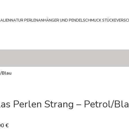
ALIEN
NATUR PERLEN
ANHÄNGER UND PENDEL
SCHMUCK STÜCKE
VERSC
l/Blau
as Perlen Strang – Petrol/Bl
90
€