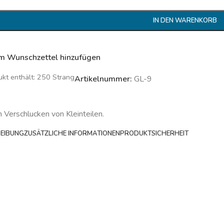
IN DEN WARENKORB
m Wunschzettel hinzufügen
ukt enthält: 250
Strang
Artikelnummer:
GL-9
m Verschlucken von Kleinteilen.
EIBUNG
ZUSÄTZLICHE INFORMATIONEN
PRODUKTSICHERHEIT