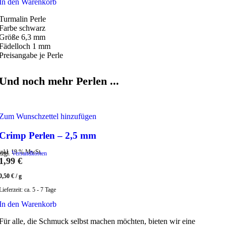
In den Warenkorb
Turmalin Perle
Farbe schwarz
Größe 6,3 mm
Fädelloch 1 mm
Preisangabe je Perle
Und noch mehr Perlen ...
Zum Wunschzettel hinzufügen
Crimp Perlen – 2,5 mm
inkl. 19 % MwSt.
zzgl.
Versandkosten
1,99
€
0,50
€
/
g
Lieferzeit:
ca. 5 - 7 Tage
In den Warenkorb
Für alle, die Schmuck selbst machen möchten, bieten wir eine