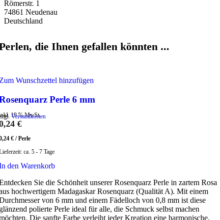
Römerstr. 1
74861 Neudenau
Deutschland
Perlen, die Ihnen gefallen könnten ...
Zum Wunschzettel hinzufügen
Rosenquarz Perle 6 mm
inkl. 19 % MwSt.
zzgl.
Versandkosten
0,24
€
0,24
€
/
Perle
Lieferzeit:
ca. 5 - 7 Tage
In den Warenkorb
Entdecken Sie die Schönheit unserer Rosenquarz Perle in zartem Rosa
aus hochwertigem Madagaskar Rosenquarz (Qualität A). Mit einem
Durchmesser von 6 mm und einem Fädelloch von 0,8 mm ist diese
glänzend polierte Perle ideal für alle, die Schmuck selbst machen
möchten. Die sanfte Farbe verleiht jeder Kreation eine harmonische,