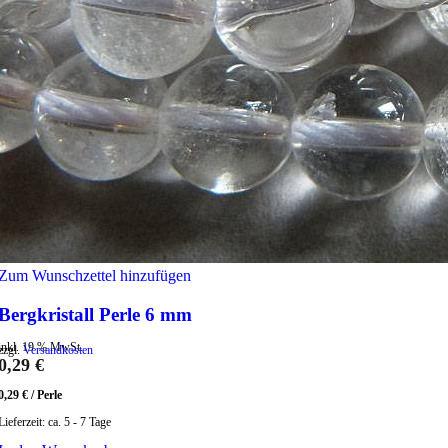
Zum Wunschzettel hinzufügen
Bergkristall Perle 6 mm
inkl. 19 % MwSt.
zzgl.
Versandkosten
0,29
€
0,29
€
/
Perle
Lieferzeit:
ca. 5 - 7 Tage