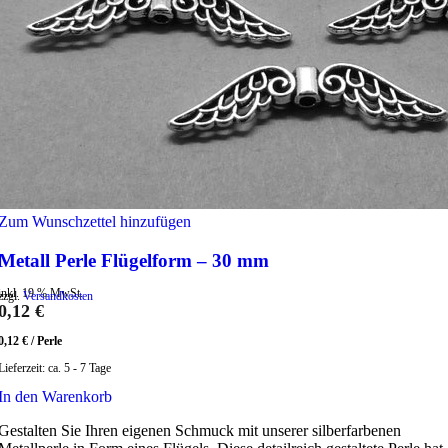
Zum Wunschzettel hinzufügen
Metall Perle Flügelform – 30 mm
inkl. 19 % MwSt.
zzgl.
Versandkosten
0,12
€
0,12
€
/
Perle
Lieferzeit:
ca. 5 - 7 Tage
In den Warenkorb
Gestalten Sie Ihren eigenen Schmuck mit unserer silberfarbenen