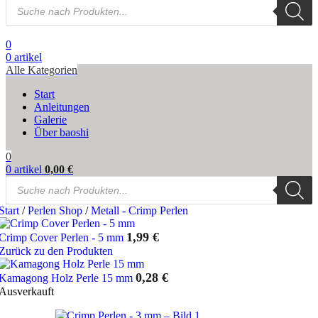
Products
search
0
0
artikel
Alle Kategorien
Start
Anleitungen
Galerie
Über baoshi
0
0
artikel
0,00
€
Products
search
Start
/
Perlen Shop
/
Metall - Crimp Perlen
1,99
€
Crimp Cover Perlen - 5 mm
Zurück zu den Produkten
0,28
€
Kamagong Holz Perle 15 mm
Ausverkauft