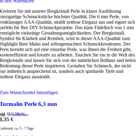
In den Warenkorb
Kreieren Sie mit unserer Bergkristall Perle in klarer Ausführung
einzigartige Schmuckstücke höchster Qualität. Die 6 mm Perle, von
erstklassiger AAA-Qualität, strahlt zeitlose Eleganz aus und eignet sich
perfekt für Ihre DIY-Schmuckprojekte. Das klare Fädelloch von 1 mm
ermöglicht vielseitige Gestaltungsmöglichkeiten. Der Bergkristall,
Symbol für Klarheit und Reinheit, wird in dieser AAA-Qualität zum
Highlight Ihrer Malas und selbstgemachten Schmuckkreationen. Der
Preis bezieht sich auf eine einzelne Perle, was Ihnen die Freiheit gibt,
kosteneffizient und kreativ zu arbeiten. Tauchen Sie ein in die Welt des
Bergkristalls und lassen Sie sich von der natürlichen Brillanz und tiefen
Bedeutung dieser Perle inspirieren. Gestalten Sie Schmuck, der nicht
nur ästhetisch ansprechend ist, sondern auch spirituelle Tiefe und
zeitlose Eleganz ausstrahlt.
Zum Wunschzettel hinzufügen
Turmalin Perle 6,3 mm
inkl. 19 % MwSt.
zzgl.
Versandkosten
0,35
€
Lieferzeit:
ca. 5 - 7 Tage