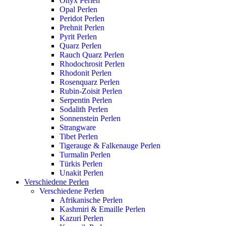
Onyx Perlen
Opal Perlen
Peridot Perlen
Prehnit Perlen
Pyrit Perlen
Quarz Perlen
Rauch Quarz Perlen
Rhodochrosit Perlen
Rhodonit Perlen
Rosenquarz Perlen
Rubin-Zoisit Perlen
Serpentin Perlen
Sodalith Perlen
Sonnenstein Perlen
Strangware
Tibet Perlen
Tigerauge & Falkenauge Perlen
Turmalin Perlen
Türkis Perlen
Unakit Perlen
Verschiedene Perlen
Verschiedene Perlen
Afrikanische Perlen
Kashmiri & Emaille Perlen
Kazuri Perlen