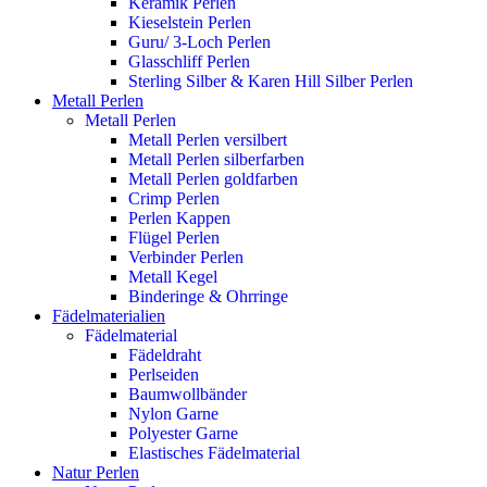
Keramik Perlen
Kieselstein Perlen
Guru/ 3-Loch Perlen
Glasschliff Perlen
Sterling Silber & Karen Hill Silber Perlen
Metall Perlen
Metall Perlen
Metall Perlen versilbert
Metall Perlen silberfarben
Metall Perlen goldfarben
Crimp Perlen
Perlen Kappen
Flügel Perlen
Verbinder Perlen
Metall Kegel
Binderinge & Ohrringe
Fädelmaterialien
Fädelmaterial
Fädeldraht
Perlseiden
Baumwollbänder
Nylon Garne
Polyester Garne
Elastisches Fädelmaterial
Natur Perlen