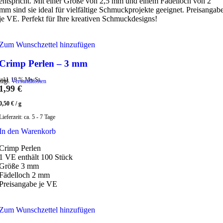
entspricht. Mit einer Größe von 2,5 mm und einem Fädelloch von 2
mm sind sie ideal für vielfältige Schmuckprojekte geeignet. Preisangab
je VE. Perfekt für Ihre kreativen Schmuckdesigns!
Zum Wunschzettel hinzufügen
Crimp Perlen – 3 mm
inkl. 19 % MwSt.
zzgl.
Versandkosten
1,99
€
0,50
€
/
g
Lieferzeit:
ca. 5 - 7 Tage
In den Warenkorb
Crimp Perlen
1 VE enthält 100 Stück
Größe 3 mm
Fädelloch 2 mm
Preisangabe je VE
Zum Wunschzettel hinzufügen