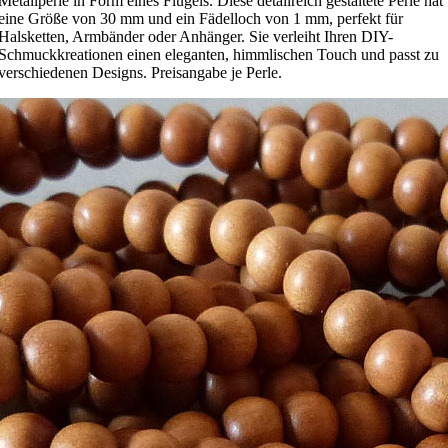
Metallperle in Form eines Flügels. Diese detailreich gestaltete Perle hat
eine Größe von 30 mm und ein Fädelloch von 1 mm, perfekt für
Halsketten, Armbänder oder Anhänger. Sie verleiht Ihren DIY-
Schmuckkreationen einen eleganten, himmlischen Touch und passt zu
verschiedenen Designs. Preisangabe je Perle.