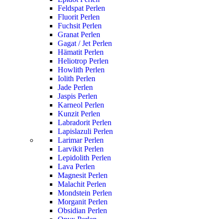
Feldspat Perlen
Fluorit Perlen
Fuchsit Perlen
Granat Perlen
Gagat / Jet Perlen
Hämatit Perlen
Heliotrop Perlen
Howlith Perlen
Iolith Perlen
Jade Perlen
Jaspis Perlen
Karneol Perlen
Kunzit Perlen
Labradorit Perlen
Lapislazuli Perlen
Larimar Perlen
Larvikit Perlen
Lepidolith Perlen
Lava Perlen
Magnesit Perlen
Malachit Perlen
Mondstein Perlen
Morganit Perlen
Obsidian Perlen