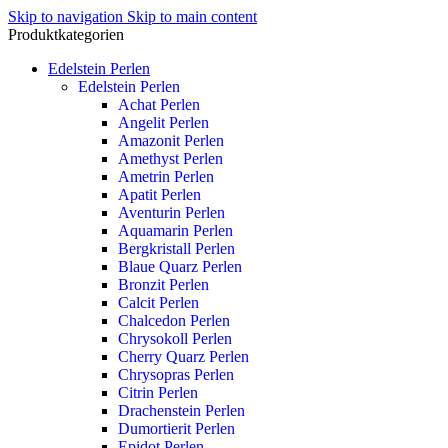
Skip to navigation
Skip to main content
Produktkategorien
Edelstein Perlen
Edelstein Perlen
Achat Perlen
Angelit Perlen
Amazonit Perlen
Amethyst Perlen
Ametrin Perlen
Apatit Perlen
Aventurin Perlen
Aquamarin Perlen
Bergkristall Perlen
Blaue Quarz Perlen
Bronzit Perlen
Calcit Perlen
Chalcedon Perlen
Chrysokoll Perlen
Cherry Quarz Perlen
Chrysopras Perlen
Citrin Perlen
Drachenstein Perlen
Dumortierit Perlen
Epidot Perlen