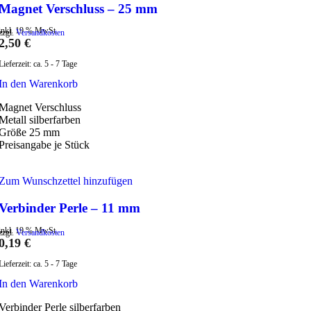
Magnet Verschluss – 25 mm
inkl. 19 % MwSt.
zzgl.
Versandkosten
2,50
€
Lieferzeit:
ca. 5 - 7 Tage
In den Warenkorb
Magnet Verschluss
Metall silberfarben
Größe 25 mm
Preisangabe je Stück
Zum Wunschzettel hinzufügen
Verbinder Perle – 11 mm
inkl. 19 % MwSt.
zzgl.
Versandkosten
0,19
€
Lieferzeit:
ca. 5 - 7 Tage
In den Warenkorb
Verbinder Perle silberfarben