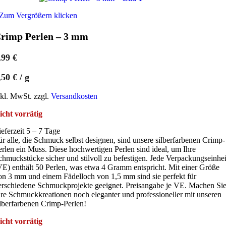
Zum Vergrößern klicken
rimp Perlen – 3 mm
,99
€
,50
€
/
g
nkl. MwSt. zzgl.
Versandkosten
icht vorrätig
ieferzeit 5 – 7 Tage
ür alle, die Schmuck selbst designen, sind unsere silberfarbenen Crimp-
erlen ein Muss. Diese hochwertigen Perlen sind ideal, um Ihre
chmuckstücke sicher und stilvoll zu befestigen. Jede Verpackungseinhei
VE) enthält 50 Perlen, was etwa 4 Gramm entspricht. Mit einer Größe
on 3 mm und einem Fädelloch von 1,5 mm sind sie perfekt für
erschiedene Schmuckprojekte geeignet. Preisangabe je VE. Machen Si
hre Schmuckkreationen noch eleganter und professioneller mit unseren
ilberfarbenen Crimp-Perlen!
icht vorrätig