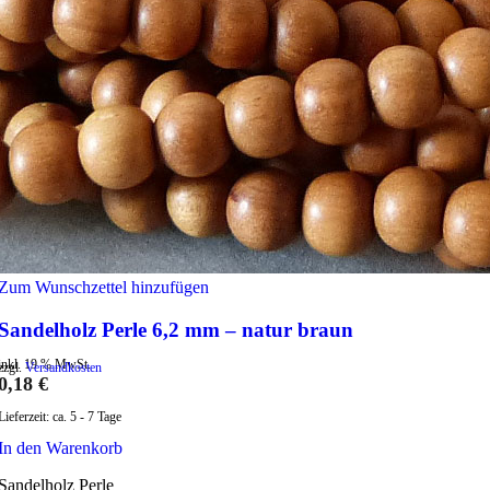
Zum Wunschzettel hinzufügen
Sandelholz Perle 6,2 mm – natur braun
inkl. 19 % MwSt.
zzgl.
Versandkosten
0,18
€
Lieferzeit:
ca. 5 - 7 Tage
In den Warenkorb
Sandelholz Perle