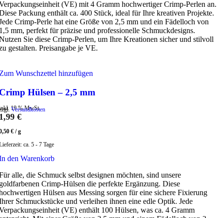
Verpackungseinheit (VE) mit 4 Gramm hochwertiger Crimp-Perlen an.
Diese Packung enthält ca. 400 Stück, ideal für Ihre kreativen Projekte.
Jede Crimp-Perle hat eine Größe von 2,5 mm und ein Fädelloch von
1,5 mm, perfekt für präzise und professionelle Schmuckdesigns.
Nutzen Sie diese Crimp-Perlen, um Ihre Kreationen sicher und stilvoll
zu gestalten. Preisangabe je VE.
Zum Wunschzettel hinzufügen
Crimp Hülsen – 2,5 mm
inkl. 19 % MwSt.
zzgl.
Versandkosten
1,99
€
0,50
€
/
g
Lieferzeit:
ca. 5 - 7 Tage
In den Warenkorb
Für alle, die Schmuck selbst designen möchten, sind unsere
goldfarbenen Crimp-Hülsen die perfekte Ergänzung. Diese
hochwertigen Hülsen aus Messing sorgen für eine sichere Fixierung
Ihrer Schmuckstücke und verleihen ihnen eine edle Optik. Jede
Verpackungseinheit (VE) enthält 100 Hülsen, was ca. 4 Gramm