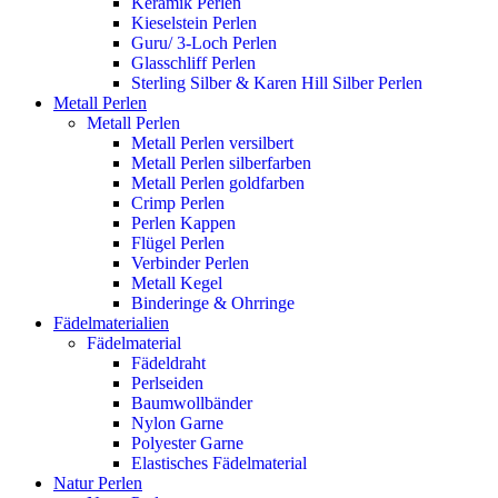
Keramik Perlen
Kieselstein Perlen
Guru/ 3-Loch Perlen
Glasschliff Perlen
Sterling Silber & Karen Hill Silber Perlen
Metall Perlen
Metall Perlen
Metall Perlen versilbert
Metall Perlen silberfarben
Metall Perlen goldfarben
Crimp Perlen
Perlen Kappen
Flügel Perlen
Verbinder Perlen
Metall Kegel
Binderinge & Ohrringe
Fädelmaterialien
Fädelmaterial
Fädeldraht
Perlseiden
Baumwollbänder
Nylon Garne
Polyester Garne
Elastisches Fädelmaterial
Natur Perlen