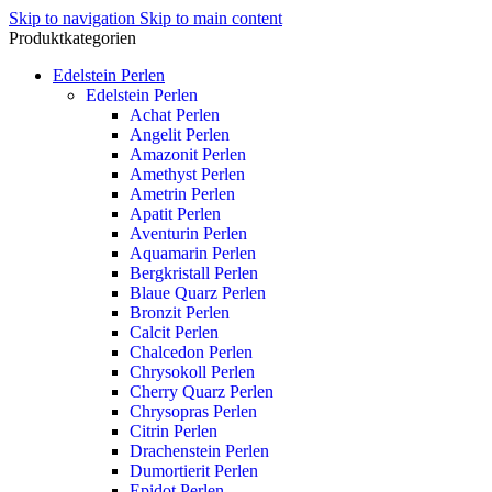
Skip to navigation
Skip to main content
Produktkategorien
Edelstein Perlen
Edelstein Perlen
Achat Perlen
Angelit Perlen
Amazonit Perlen
Amethyst Perlen
Ametrin Perlen
Apatit Perlen
Aventurin Perlen
Aquamarin Perlen
Bergkristall Perlen
Blaue Quarz Perlen
Bronzit Perlen
Calcit Perlen
Chalcedon Perlen
Chrysokoll Perlen
Cherry Quarz Perlen
Chrysopras Perlen
Citrin Perlen
Drachenstein Perlen
Dumortierit Perlen
Epidot Perlen