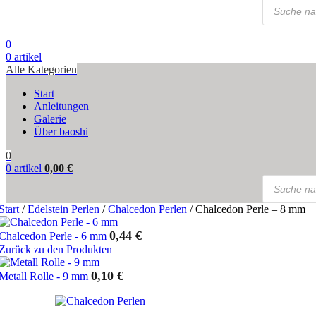
Products
search
0
0
artikel
Alle Kategorien
Start
Anleitungen
Galerie
Über baoshi
0
0
artikel
0,00
€
Products
search
Start
/
Edelstein Perlen
/
Chalcedon Perlen
/
Chalcedon Perle – 8 mm
0,44
€
Chalcedon Perle - 6 mm
Zurück zu den Produkten
0,10
€
Metall Rolle - 9 mm