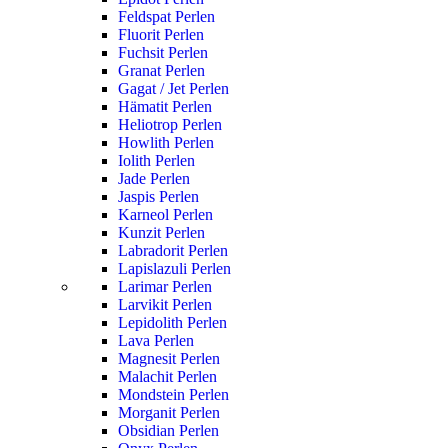
Feldspat Perlen
Fluorit Perlen
Fuchsit Perlen
Granat Perlen
Gagat / Jet Perlen
Hämatit Perlen
Heliotrop Perlen
Howlith Perlen
Iolith Perlen
Jade Perlen
Jaspis Perlen
Karneol Perlen
Kunzit Perlen
Labradorit Perlen
Lapislazuli Perlen
Larimar Perlen
Larvikit Perlen
Lepidolith Perlen
Lava Perlen
Magnesit Perlen
Malachit Perlen
Mondstein Perlen
Morganit Perlen
Obsidian Perlen