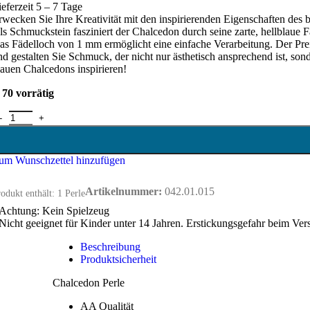
ieferzeit 5 – 7 Tage
rwecken Sie Ihre Kreativität mit den inspirierenden Eigenschaften des 
ls Schmuckstein fasziniert der Chalcedon durch seine zarte, hellblaue
as Fädelloch von 1 mm ermöglicht eine einfache Verarbeitung. Der Preis
nd gestalten Sie Schmuck, der nicht nur ästhetisch ansprechend ist, sond
lauen Chalcedons inspirieren!
70 vorrätig
halcedon Perle - 8 mm Menge
um Wunschzettel hinzufügen
Artikelnummer:
042.01.015
odukt enthält: 1
Perle
Achtung: Kein Spielzeug
Nicht geeignet für Kinder unter 14 Jahren. Erstickungsgefahr beim Ver
Beschreibung
Produktsicherheit
Chalcedon Perle
AA Qualität