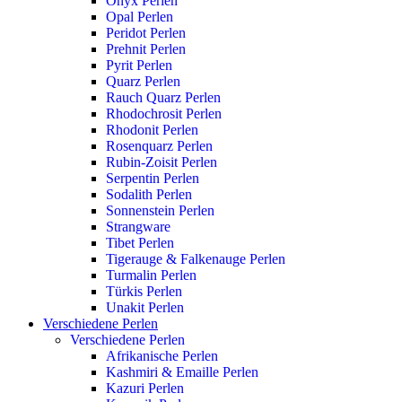
Onyx Perlen
Opal Perlen
Peridot Perlen
Prehnit Perlen
Pyrit Perlen
Quarz Perlen
Rauch Quarz Perlen
Rhodochrosit Perlen
Rhodonit Perlen
Rosenquarz Perlen
Rubin-Zoisit Perlen
Serpentin Perlen
Sodalith Perlen
Sonnenstein Perlen
Strangware
Tibet Perlen
Tigerauge & Falkenauge Perlen
Turmalin Perlen
Türkis Perlen
Unakit Perlen
Verschiedene Perlen
Verschiedene Perlen
Afrikanische Perlen
Kashmiri & Emaille Perlen
Kazuri Perlen