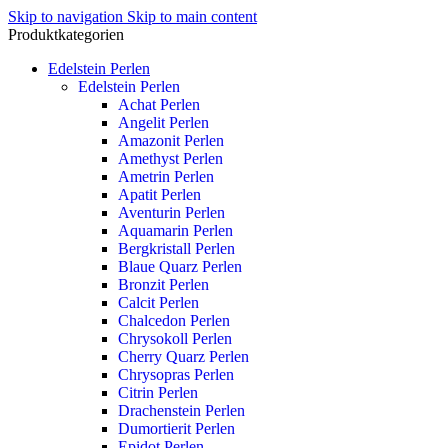
Skip to navigation
Skip to main content
Produktkategorien
Edelstein Perlen
Edelstein Perlen
Achat Perlen
Angelit Perlen
Amazonit Perlen
Amethyst Perlen
Ametrin Perlen
Apatit Perlen
Aventurin Perlen
Aquamarin Perlen
Bergkristall Perlen
Blaue Quarz Perlen
Bronzit Perlen
Calcit Perlen
Chalcedon Perlen
Chrysokoll Perlen
Cherry Quarz Perlen
Chrysopras Perlen
Citrin Perlen
Drachenstein Perlen
Dumortierit Perlen
Epidot Perlen