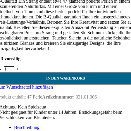
-Qualität! Ein Strang enthält etwa 47 glänzend polierte Perlen in einem
aszinierenden Naturtürkis. Mit einer Größe von 8 mm und einem
ädelloch von 1 mm sind diese Perlen perfekt für Ihre individuellen
chmuckkreationen. Die B-Qualität garantiert Ihnen ein ausgezeichnetes
reis-Leistungs-Verhältnis. Betonen Sie Ihre Kreativität und setzen Sie a
ualität. Bestellen Sie diesen exquisiten Amazonit Perlenstrang zu einem
nschlagbaren Preis pro Strang und gestalten Sie Schmuckstücke, die Ihr
ersönlichkeit unterstreichen. Tauchen Sie ein in die natürliche Schönhei
es türkisen Glanzes und kreieren Sie einzigartige Designs, die Ihre
inzigartigkeit hervorheben!
3 vorrätig
mazonit Perlen - 8 mm - Strang Menge
IN DEN WARENKORB
um Wunschzettel hinzufügen
rodukt enthält: 47
Perle
Artikelnummer:
031.01.006
Achtung: Kein Spielzeug
Nicht geeignet für Kinder unter 14 Jahren. Erstickungsgefahr beim
Verschlucken von Kleinteilen.
Beschreibung