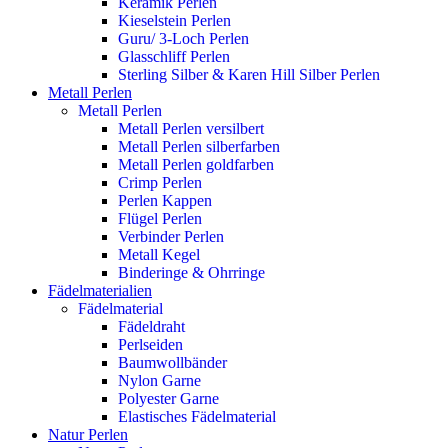
Keramik Perlen
Kieselstein Perlen
Guru/ 3-Loch Perlen
Glasschliff Perlen
Sterling Silber & Karen Hill Silber Perlen
Metall Perlen
Metall Perlen
Metall Perlen versilbert
Metall Perlen silberfarben
Metall Perlen goldfarben
Crimp Perlen
Perlen Kappen
Flügel Perlen
Verbinder Perlen
Metall Kegel
Binderinge & Ohrringe
Fädelmaterialien
Fädelmaterial
Fädeldraht
Perlseiden
Baumwollbänder
Nylon Garne
Polyester Garne
Elastisches Fädelmaterial
Natur Perlen