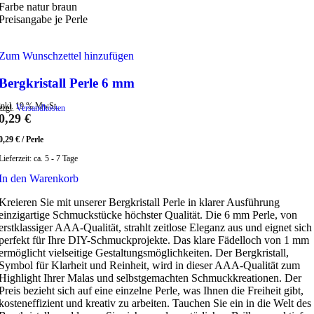
Farbe natur braun
Preisangabe je Perle
Zum Wunschzettel hinzufügen
Bergkristall Perle 6 mm
inkl. 19 % MwSt.
zzgl.
Versandkosten
0,29
€
0,29
€
/
Perle
Lieferzeit:
ca. 5 - 7 Tage
In den Warenkorb
Kreieren Sie mit unserer Bergkristall Perle in klarer Ausführung
einzigartige Schmuckstücke höchster Qualität. Die 6 mm Perle, von
erstklassiger AAA-Qualität, strahlt zeitlose Eleganz aus und eignet sich
perfekt für Ihre DIY-Schmuckprojekte. Das klare Fädelloch von 1 mm
ermöglicht vielseitige Gestaltungsmöglichkeiten. Der Bergkristall,
Symbol für Klarheit und Reinheit, wird in dieser AAA-Qualität zum
Highlight Ihrer Malas und selbstgemachten Schmuckkreationen. Der
Preis bezieht sich auf eine einzelne Perle, was Ihnen die Freiheit gibt,
kosteneffizient und kreativ zu arbeiten. Tauchen Sie ein in die Welt des