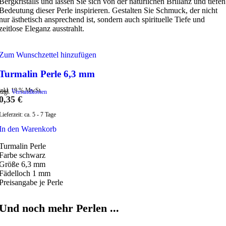
Bergkristalls und lassen Sie sich von der natürlichen Brillanz und tiefen
Bedeutung dieser Perle inspirieren. Gestalten Sie Schmuck, der nicht
nur ästhetisch ansprechend ist, sondern auch spirituelle Tiefe und
zeitlose Eleganz ausstrahlt.
Zum Wunschzettel hinzufügen
Turmalin Perle 6,3 mm
inkl. 19 % MwSt.
zzgl.
Versandkosten
0,35
€
Lieferzeit:
ca. 5 - 7 Tage
In den Warenkorb
Turmalin Perle
Farbe schwarz
Größe 6,3 mm
Fädelloch 1 mm
Preisangabe je Perle
Und noch mehr Perlen ...