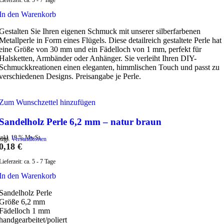
In den Warenkorb
Gestalten Sie Ihren eigenen Schmuck mit unserer silberfarbenen
Metallperle in Form eines Flügels. Diese detailreich gestaltete Perle hat
eine Größe von 30 mm und ein Fädelloch von 1 mm, perfekt für
Halsketten, Armbänder oder Anhänger. Sie verleiht Ihren DIY-
Schmuckkreationen einen eleganten, himmlischen Touch und passt zu
verschiedenen Designs. Preisangabe je Perle.
Zum Wunschzettel hinzufügen
Sandelholz Perle 6,2 mm – natur braun
inkl. 19 % MwSt.
zzgl.
Versandkosten
0,18
€
Lieferzeit:
ca. 5 - 7 Tage
In den Warenkorb
Sandelholz Perle
Größe 6,2 mm
Fädelloch 1 mm
handgearbeitet/poliert