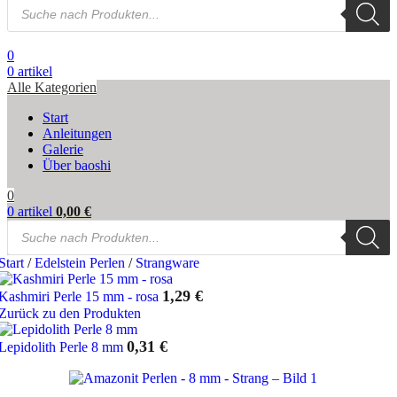
Products
search
0
0
artikel
Alle Kategorien
Start
Anleitungen
Galerie
Über baoshi
0
0
artikel
0,00
€
Products
search
Start
/
Edelstein Perlen
/
Strangware
1,29
€
Kashmiri Perle 15 mm - rosa
Zurück zu den Produkten
0,31
€
Lepidolith Perle 8 mm