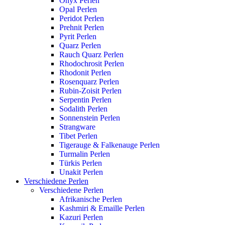
Onyx Perlen
Opal Perlen
Peridot Perlen
Prehnit Perlen
Pyrit Perlen
Quarz Perlen
Rauch Quarz Perlen
Rhodochrosit Perlen
Rhodonit Perlen
Rosenquarz Perlen
Rubin-Zoisit Perlen
Serpentin Perlen
Sodalith Perlen
Sonnenstein Perlen
Strangware
Tibet Perlen
Tigerauge & Falkenauge Perlen
Turmalin Perlen
Türkis Perlen
Unakit Perlen
Verschiedene Perlen
Verschiedene Perlen
Afrikanische Perlen
Kashmiri & Emaille Perlen
Kazuri Perlen