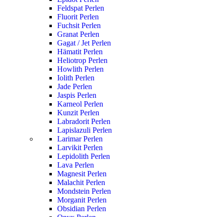
Feldspat Perlen
Fluorit Perlen
Fuchsit Perlen
Granat Perlen
Gagat / Jet Perlen
Hämatit Perlen
Heliotrop Perlen
Howlith Perlen
Iolith Perlen
Jade Perlen
Jaspis Perlen
Karneol Perlen
Kunzit Perlen
Labradorit Perlen
Lapislazuli Perlen
Larimar Perlen
Larvikit Perlen
Lepidolith Perlen
Lava Perlen
Magnesit Perlen
Malachit Perlen
Mondstein Perlen
Morganit Perlen
Obsidian Perlen