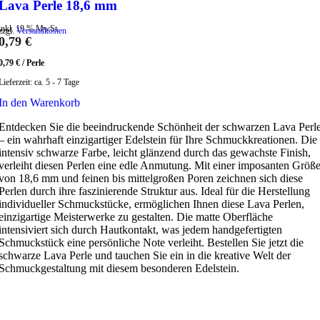
Lava Perle 18,6 mm
inkl. 19 % MwSt.
zzgl.
Versandkosten
0,79
€
0,79
€
/
Perle
Lieferzeit:
ca. 5 - 7 Tage
In den Warenkorb
Entdecken Sie die beeindruckende Schönheit der schwarzen Lava Perl
– ein wahrhaft einzigartiger Edelstein für Ihre Schmuckkreationen. Die
intensiv schwarze Farbe, leicht glänzend durch das gewachste Finish,
verleiht diesen Perlen eine edle Anmutung. Mit einer imposanten Größ
von 18,6 mm und feinen bis mittelgroßen Poren zeichnen sich diese
Perlen durch ihre faszinierende Struktur aus. Ideal für die Herstellung
individueller Schmuckstücke, ermöglichen Ihnen diese Lava Perlen,
einzigartige Meisterwerke zu gestalten. Die matte Oberfläche
intensiviert sich durch Hautkontakt, was jedem handgefertigten
Schmuckstück eine persönliche Note verleiht. Bestellen Sie jetzt die
schwarze Lava Perle und tauchen Sie ein in die kreative Welt der
Schmuckgestaltung mit diesem besonderen Edelstein.