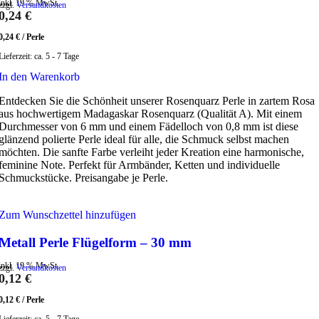
inkl. 19 % MwSt.
zzgl.
Versandkosten
0,24
€
0,24
€
/
Perle
Lieferzeit:
ca. 5 - 7 Tage
In den Warenkorb
Entdecken Sie die Schönheit unserer Rosenquarz Perle in zartem Rosa
aus hochwertigem Madagaskar Rosenquarz (Qualität A). Mit einem
Durchmesser von 6 mm und einem Fädelloch von 0,8 mm ist diese
glänzend polierte Perle ideal für alle, die Schmuck selbst machen
möchten. Die sanfte Farbe verleiht jeder Kreation eine harmonische,
feminine Note. Perfekt für Armbänder, Ketten und individuelle
Schmuckstücke. Preisangabe je Perle.
Zum Wunschzettel hinzufügen
Metall Perle Flügelform – 30 mm
inkl. 19 % MwSt.
zzgl.
Versandkosten
0,12
€
0,12
€
/
Perle
Lieferzeit:
ca. 5 - 7 Tage