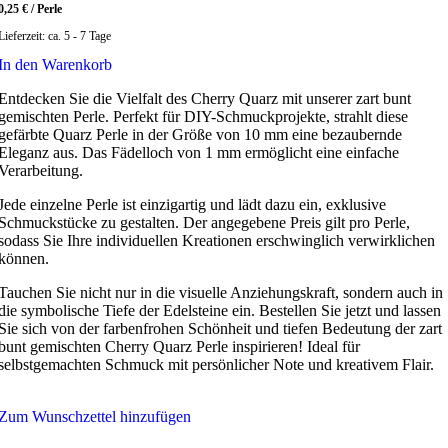
0,25
€
/
Perle
Lieferzeit:
ca. 5 - 7 Tage
In den Warenkorb
Entdecken Sie die Vielfalt des Cherry Quarz mit unserer zart bunt
gemischten Perle. Perfekt für DIY-Schmuckprojekte, strahlt diese
gefärbte Quarz Perle in der Größe von 10 mm eine bezaubernde
Eleganz aus. Das Fädelloch von 1 mm ermöglicht eine einfache
Verarbeitung.
Jede einzelne Perle ist einzigartig und lädt dazu ein, exklusive
Schmuckstücke zu gestalten. Der angegebene Preis gilt pro Perle,
sodass Sie Ihre individuellen Kreationen erschwinglich verwirklichen
können.
Tauchen Sie nicht nur in die visuelle Anziehungskraft, sondern auch in
die symbolische Tiefe der Edelsteine ein. Bestellen Sie jetzt und lassen
Sie sich von der farbenfrohen Schönheit und tiefen Bedeutung der zart
bunt gemischten Cherry Quarz Perle inspirieren! Ideal für
selbstgemachten Schmuck mit persönlicher Note und kreativem Flair.
Zum Wunschzettel hinzufügen