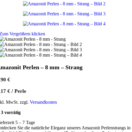
Zum Vergrößern klicken
mazonit Perlen – 8 mm – Strang
,90
€
,17
€
/
Perle
nkl. MwSt. zzgl.
Versandkosten
3 vorrätig
ieferzeit 5 – 7 Tage
ntdecken Sie die natürliche Eleganz unseres Amazonit Perlenstrangs in