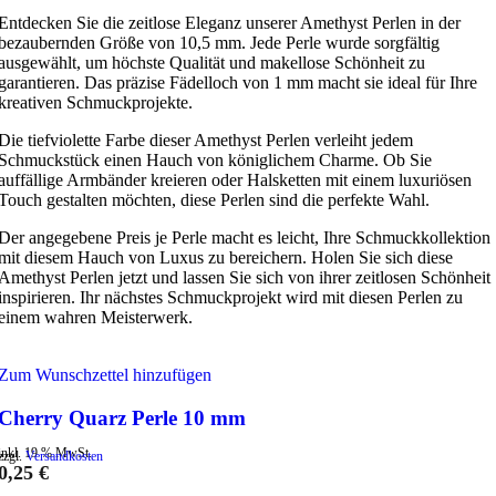
Entdecken Sie die zeitlose Eleganz unserer Amethyst Perlen in der
bezaubernden Größe von 10,5 mm. Jede Perle wurde sorgfältig
ausgewählt, um höchste Qualität und makellose Schönheit zu
garantieren. Das präzise Fädelloch von 1 mm macht sie ideal für Ihre
kreativen Schmuckprojekte.
Die tiefviolette Farbe dieser Amethyst Perlen verleiht jedem
Schmuckstück einen Hauch von königlichem Charme. Ob Sie
auffällige Armbänder kreieren oder Halsketten mit einem luxuriösen
Touch gestalten möchten, diese Perlen sind die perfekte Wahl.
Der angegebene Preis je Perle macht es leicht, Ihre Schmuckkollektion
mit diesem Hauch von Luxus zu bereichern. Holen Sie sich diese
Amethyst Perlen jetzt und lassen Sie sich von ihrer zeitlosen Schönheit
inspirieren. Ihr nächstes Schmuckprojekt wird mit diesen Perlen zu
einem wahren Meisterwerk.
Zum Wunschzettel hinzufügen
Cherry Quarz Perle 10 mm
inkl. 19 % MwSt.
zzgl.
Versandkosten
0,25
€