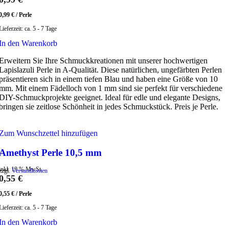
0,99
€
/
Perle
Lieferzeit:
ca. 5 - 7 Tage
In den Warenkorb
Erweitern Sie Ihre Schmuckkreationen mit unserer hochwertigen
Lapislazuli Perle in A-Qualität. Diese natürlichen, ungefärbten Perlen
präsentieren sich in einem tiefen Blau und haben eine Größe von 10
mm. Mit einem Fädelloch von 1 mm sind sie perfekt für verschiedene
DIY-Schmuckprojekte geeignet. Ideal für edle und elegante Designs,
bringen sie zeitlose Schönheit in jedes Schmuckstück. Preis je Perle.
Zum Wunschzettel hinzufügen
Amethyst Perle 10,5 mm
inkl. 19 % MwSt.
zzgl.
Versandkosten
0,55
€
0,55
€
/
Perle
Lieferzeit:
ca. 5 - 7 Tage
In den Warenkorb