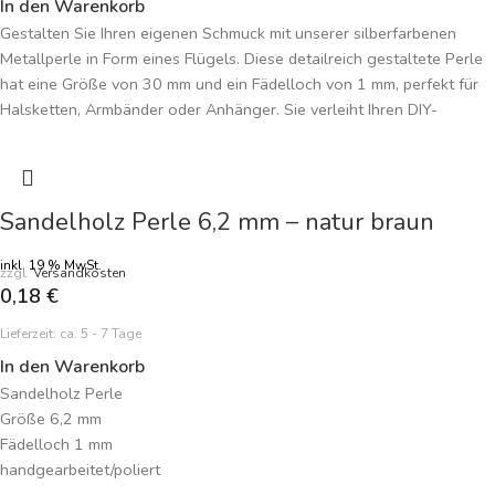
In den Warenkorb
Gestalten Sie Ihren eigenen Schmuck mit unserer silberfarbenen
Metallperle in Form eines Flügels. Diese detailreich gestaltete Perle
hat eine Größe von 30 mm und ein Fädelloch von 1 mm, perfekt für
Halsketten, Armbänder oder Anhänger. Sie verleiht Ihren DIY-
Schmuckkreationen einen eleganten, himmlischen Touch und passt
zu verschiedenen Designs. Preisangabe je Perle.
Sandelholz Perle 6,2 mm – natur braun
inkl. 19 % MwSt.
zzgl.
Versandkosten
0,18
€
Lieferzeit:
ca. 5 - 7 Tage
In den Warenkorb
Sandelholz Perle
Größe 6,2 mm
Fädelloch 1 mm
handgearbeitet/poliert