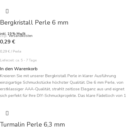
Farbe natur braun
Preisangabe je Perle
Bergkristall Perle 6 mm
inkl. 19 % MwSt.
zzgl.
Versandkosten
0,29
€
0,29
€
/
Perle
Lieferzeit:
ca. 5 - 7 Tage
In den Warenkorb
Kreieren Sie mit unserer Bergkristall Perle in klarer Ausführung
einzigartige Schmuckstücke höchster Qualität. Die 6 mm Perle, von
erstklassiger AAA-Qualität, strahlt zeitlose Eleganz aus und eignet
sich perfekt für Ihre DIY-Schmuckprojekte. Das klare Fädelloch von 1
mm ermöglicht vielseitige Gestaltungsmöglichkeiten. Der Bergkristall,
Symbol für Klarheit und Reinheit, wird in dieser AAA-Qualität zum
Highlight Ihrer Malas und selbstgemachten Schmuckkreationen. Der
Preis bezieht sich auf eine einzelne Perle, was Ihnen die Freiheit gibt,
Turmalin Perle 6,3 mm