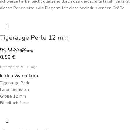
schwarze Farbe, leicht glänzend durch das gewachste Finish, verleiht
diesen Perlen eine edle Eleganz. Mit einer beeindruckenden Größe
von 14,7 mm und mittelgroßen Poren zeichnen sich diese Perlen
durch ihre besondere Struktur aus. Perfekt für die
Schmuckherstellung geeignet, können Sie mit diesen Lava Perlen
individuelle Meisterwerke kreieren. Durch Hautkontakt vertieft sich
Tigerauge Perle 12 mm
die Farbe der matten Perlen/Rohsteine, was jedem selbstgemachten
Schmuckstück eine persönliche Note verleiht. Bestellen Sie jetzt die
inkl. 19 % MwSt.
zzgl.
Versandkosten
schwarzen Lava Perlen und entdecken Sie die kreative Welt der
0,59
€
Schmuckgestaltung mit diesen einzigartigen Edelsteinen.
Lieferzeit:
ca. 5 - 7 Tage
In den Warenkorb
Tigerauge Perle
Farbe bernstein
Größe 12 mm
Fädelloch 1 mm
Preisangabe je Perle