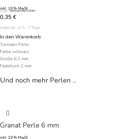
kosteneffizient und kreativ zu arbeiten. Tauchen Sie ein in die Welt
des Bergkristalls und lassen Sie sich von der natürlichen Brillanz und
inkl. 19 % MwSt.
zzgl.
Versandkosten
tiefen Bedeutung dieser Perle inspirieren. Gestalten Sie Schmuck, der
0,35
€
nicht nur ästhetisch ansprechend ist, sondern auch spirituelle Tiefe
Lieferzeit:
ca. 5 - 7 Tage
und zeitlose Eleganz ausstrahlt.
In den Warenkorb
Turmalin Perle
Farbe schwarz
Größe 6,3 mm
Fädelloch 1 mm
Preisangabe je Perle
Und noch mehr Perlen ...
Granat Perle 6 mm
inkl. 19 % MwSt.