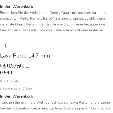
In den Warenkorb
Entdecken Sie die Vielfalt des Cherry Quarz mit unserer zart bunt
gemischten Perle. Perfekt für DIY-Schmuckprojekte, strahlt diese
gefärbte Quarz Perle in der Größe von 10 mm eine bezaubernde
Eleganz aus. Das Fädelloch von 1 mm ermöglicht eine einfache
Verarbeitung.
Jede einzelne Perle ist einzigartig und lädt dazu ein, exklusive
Schmuckstücke zu gestalten. Der angegebene Preis gilt pro Perle,
Lava Perle 14,7 mm
sodass Sie Ihre individuellen Kreationen erschwinglich verwirklichen
können.
inkl. 19 % MwSt.
zzgl.
Versandkosten
Tauchen Sie nicht nur in die visuelle Anziehungskraft, sondern auch
0,59
€
in die symbolische Tiefe der Edelsteine ein. Bestellen Sie jetzt und
lassen Sie sich von der farbenfrohen Schönheit und tiefen
0,59
€
/
Perle
Bedeutung der zart bunt gemischten Cherry Quarz Perle inspirieren!
Lieferzeit:
ca. 5 - 7 Tage
Ideal für selbstgemachten Schmuck mit persönlicher Note und
In den Warenkorb
kreativem Flair.
Tauchen Sie ein in die Welt der schwarzen Lava Perlen und erleben
Sie die Faszination dieser einzigartigen Edelsteinperlen. Die intensiv