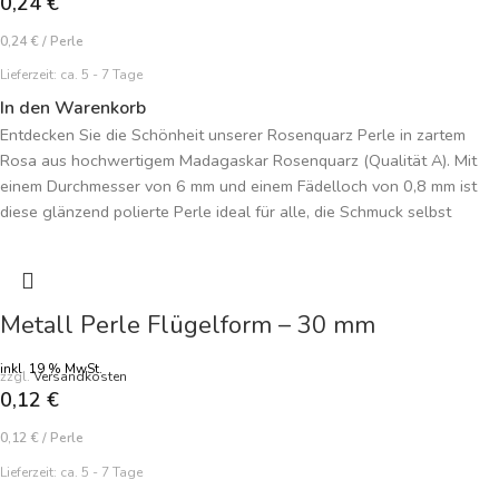
0,24
€
0,24
€
/
Perle
Lieferzeit:
ca. 5 - 7 Tage
In den Warenkorb
Entdecken Sie die Schönheit unserer Rosenquarz Perle in zartem
Rosa aus hochwertigem Madagaskar Rosenquarz (Qualität A). Mit
einem Durchmesser von 6 mm und einem Fädelloch von 0,8 mm ist
diese glänzend polierte Perle ideal für alle, die Schmuck selbst
machen möchten. Die sanfte Farbe verleiht jeder Kreation eine
harmonische, feminine Note. Perfekt für Armbänder, Ketten und
individuelle Schmuckstücke. Preisangabe je Perle.
Metall Perle Flügelform – 30 mm
inkl. 19 % MwSt.
zzgl.
Versandkosten
0,12
€
0,12
€
/
Perle
Lieferzeit:
ca. 5 - 7 Tage