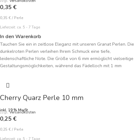
zzgl.
Versandkosten
0,35
€
0,35
€
/
Perle
Lieferzeit:
ca. 5 - 7 Tage
In den Warenkorb
Tauchen Sie ein in zeitlose Eleganz mit unseren Granat Perlen. Die
dunkelroten Perlen verleihen Ihrem Schmuck eine tiefe,
leidenschaftliche Note. Die Größe von 6 mm ermöglicht vielseitige
Gestaltungsmöglichkeiten, während das Fädelloch mit 1 mm
Durchmesser leichtes Auffädeln ermöglicht. Jede Perle strahlt in
intensivem Dunkelrot, das Ihren Schmuckstücken eine edle
Ausstrahlung verleiht. Nutzen Sie diese Granat Perlen, um
einzigartige Schmuckstücke zu kreieren, die zeitlose Eleganz
Cherry Quarz Perle 10 mm
verkörpern. Der angegebene Preis gilt pro Perle. Gönnen Sie Ihrem
Schmuck die tiefrote Leidenschaft der Granat Perlen.
inkl. 19 % MwSt.
zzgl.
Versandkosten
0,25
€
0,25
€
/
Perle
Lieferzeit:
ca. 5 - 7 Tage