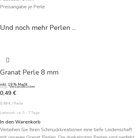
Preisangabe je Perle
Und noch mehr Perlen ...
Granat Perle 8 mm
inkl. 19 % MwSt.
zzgl.
Versandkosten
0,49
€
0,49
€
/
Perle
Lieferzeit:
ca. 5 - 7 Tage
In den Warenkorb
Verleihen Sie Ihren Schmuckkreationen eine tiefe Leidenschaft
mit unseren Granat Perlen. Die dunkelroten Perlen sind perfekt,