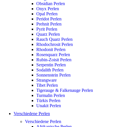
Obsidian Perlen
Onyx Perlen
Opal Perlen
Peridot Perlen
Prehnit Perlen
Pyrit Perlen
Quarz Perlen
Rauch Quarz Perlen
Rhodochrosit Perlen
Rhodonit Perlen
Rosenquarz Perlen
Rubin-Zoisit Perlen
Serpentin Perlen
Sodalith Perlen
Sonnenstein Perlen
Strangware
Tibet Perlen
Tigerauge & Falkenauge Perlen
Turmalin Perlen
Türkis Perlen
Unakit Perlen
Verschiedene Perlen
Verschiedene Perlen
Afrikanische Perlen