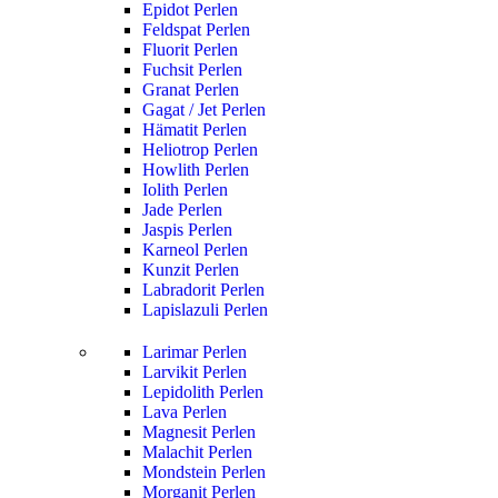
Epidot Perlen
Feldspat Perlen
Fluorit Perlen
Fuchsit Perlen
Granat Perlen
Gagat / Jet Perlen
Hämatit Perlen
Heliotrop Perlen
Howlith Perlen
Iolith Perlen
Jade Perlen
Jaspis Perlen
Karneol Perlen
Kunzit Perlen
Labradorit Perlen
Lapislazuli Perlen
Larimar Perlen
Larvikit Perlen
Lepidolith Perlen
Lava Perlen
Magnesit Perlen
Malachit Perlen
Mondstein Perlen
Morganit Perlen