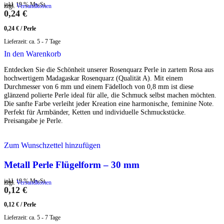
inkl. 19 % MwSt.
zzgl.
Versandkosten
0,24
€
0,24
€
/
Perle
Lieferzeit:
ca. 5 - 7 Tage
In den Warenkorb
Entdecken Sie die Schönheit unserer Rosenquarz Perle in zartem Rosa aus
hochwertigem Madagaskar Rosenquarz (Qualität A). Mit einem
Durchmesser von 6 mm und einem Fädelloch von 0,8 mm ist diese
glänzend polierte Perle ideal für alle, die Schmuck selbst machen möchten.
Die sanfte Farbe verleiht jeder Kreation eine harmonische, feminine Note.
Perfekt für Armbänder, Ketten und individuelle Schmuckstücke.
Preisangabe je Perle.
Zum Wunschzettel hinzufügen
Metall Perle Flügelform – 30 mm
inkl. 19 % MwSt.
zzgl.
Versandkosten
0,12
€
0,12
€
/
Perle
Lieferzeit:
ca. 5 - 7 Tage