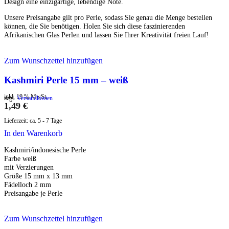
Design eine einzigartige, lebendige Note.
Unsere Preisangabe gilt pro Perle, sodass Sie genau die Menge bestellen
können, die Sie benötigen. Holen Sie sich diese faszinierenden
Afrikanischen Glas Perlen und lassen Sie Ihrer Kreativität freien Lauf!
Zum Wunschzettel hinzufügen
Kashmiri Perle 15 mm – weiß
inkl. 19 % MwSt.
zzgl.
Versandkosten
1,49
€
Lieferzeit:
ca. 5 - 7 Tage
In den Warenkorb
Kashmiri/indonesische Perle
Farbe weiß
mit Verzierungen
Größe 15 mm x 13 mm
Fädelloch 2 mm
Preisangabe je Perle
Zum Wunschzettel hinzufügen