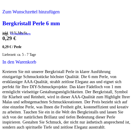
Zum Wunschzettel hinzufügen
Bergkristall Perle 6 mm
inkl. 19 % MwSt.
zzgl.
Versandkosten
0,29
€
0,29
€
/
Perle
Lieferzeit:
ca. 5 - 7 Tage
In den Warenkorb
Kreieren Sie mit unserer Bergkristall Perle in klarer Ausführung
einzigartige Schmuckstücke höchster Qualität. Die 6 mm Perle, von
erstklassiger AAA-Qualität, strahlt zeitlose Eleganz aus und eignet sich
perfekt für Ihre DIY-Schmuckprojekte. Das klare Fädelloch von 1 mm
ermöglicht vielseitige Gestaltungsmöglichkeiten. Der Bergkristall, Symbol
für Klarheit und Reinheit, wird in dieser AAA-Qualität zum Highlight Ihrer
Malas und selbstgemachten Schmuckkreationen. Der Preis bezieht sich auf
eine einzelne Perle, was Ihnen die Freiheit gibt, kosteneffizient und kreativ
zu arbeiten. Tauchen Sie ein in die Welt des Bergkristalls und lassen Sie
sich von der natürlichen Brillanz und tiefen Bedeutung dieser Perle
inspirieren. Gestalten Sie Schmuck, der nicht nur ästhetisch ansprechend ist,
sondern auch spirituelle Tiefe und zeitlose Eleganz ausstrahlt.