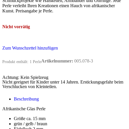
Schmuckprojekte wie Halsketten, Armbänder und Ohrringe. Jede
Perle verleiht Ihren Kreationen einen Hauch von afrikanischer
Kunst. Preisangabe je Perle.
Nicht vorrätig
Zum Wunschzettel hinzufügen
Artikelnummer:
005.078-3
Produkt enthält: 1
Perle
Achtung: Kein Spielzeug
Nicht geeignet für Kinder unter 14 Jahren. Erstickungsgefahr beim
Verschlucken von Kleinteilen.
Beschreibung
Afrikanische Glas Perle
Größe ca. 15 mm
grün / gelb / braun
Fädelloch 2 mm