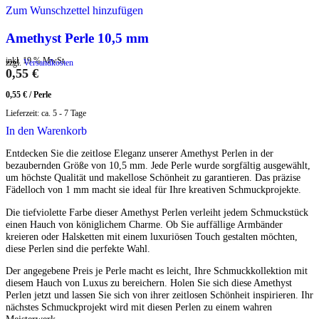
Zum Wunschzettel hinzufügen
Amethyst Perle 10,5 mm
inkl. 19 % MwSt.
zzgl.
Versandkosten
0,55
€
0,55
€
/
Perle
Lieferzeit:
ca. 5 - 7 Tage
In den Warenkorb
Entdecken Sie die zeitlose Eleganz unserer Amethyst Perlen in der
bezaubernden Größe von 10,5 mm. Jede Perle wurde sorgfältig ausgewählt,
um höchste Qualität und makellose Schönheit zu garantieren. Das präzise
Fädelloch von 1 mm macht sie ideal für Ihre kreativen Schmuckprojekte.
Die tiefviolette Farbe dieser Amethyst Perlen verleiht jedem Schmuckstück
einen Hauch von königlichem Charme. Ob Sie auffällige Armbänder
kreieren oder Halsketten mit einem luxuriösen Touch gestalten möchten,
diese Perlen sind die perfekte Wahl.
Der angegebene Preis je Perle macht es leicht, Ihre Schmuckkollektion mit
diesem Hauch von Luxus zu bereichern. Holen Sie sich diese Amethyst
Perlen jetzt und lassen Sie sich von ihrer zeitlosen Schönheit inspirieren. Ihr
nächstes Schmuckprojekt wird mit diesen Perlen zu einem wahren
Meisterwerk.