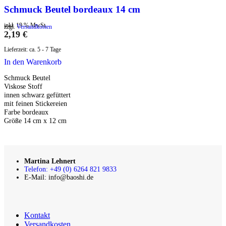
Schmuck Beutel bordeaux 14 cm
inkl. 19 % MwSt.
zzgl.
Versandkosten
2,19
€
Lieferzeit:
ca. 5 - 7 Tage
In den Warenkorb
Schmuck Beutel
Viskose Stoff
innen schwarz gefüttert
mit feinen Stickereien
Farbe bordeaux
Größe 14 cm x 12 cm
Martina Lehnert
Telefon: +49 (0) 6264 821 9833
E-Mail: info@baoshi.de
Kontakt
Versandkosten