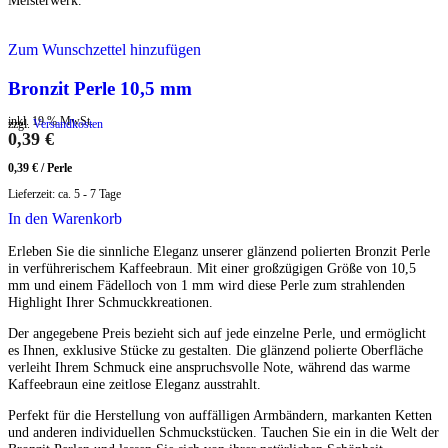
Zum Wunschzettel hinzufügen
Bronzit Perle 10,5 mm
inkl. 19 % MwSt.
zzgl.
Versandkosten
0,39
€
0,39
€
/
Perle
Lieferzeit:
ca. 5 - 7 Tage
In den Warenkorb
Erleben Sie die sinnliche Eleganz unserer glänzend polierten Bronzit Perle
in verführerischem Kaffeebraun. Mit einer großzügigen Größe von 10,5
mm und einem Fädelloch von 1 mm wird diese Perle zum strahlenden
Highlight Ihrer Schmuckkreationen.
Der angegebene Preis bezieht sich auf jede einzelne Perle, und ermöglicht
es Ihnen, exklusive Stücke zu gestalten. Die glänzend polierte Oberfläche
verleiht Ihrem Schmuck eine anspruchsvolle Note, während das warme
Kaffeebraun eine zeitlose Eleganz ausstrahlt.
Perfekt für die Herstellung von auffälligen Armbändern, markanten Ketten
und anderen individuellen Schmuckstücken. Tauchen Sie ein in die Welt der