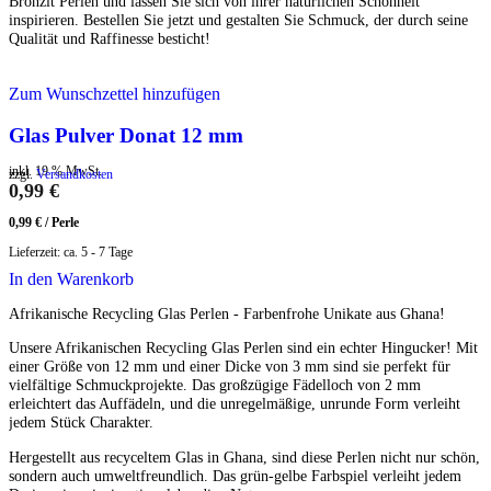
Bronzit Perlen und lassen Sie sich von ihrer natürlichen Schönheit
inspirieren. Bestellen Sie jetzt und gestalten Sie Schmuck, der durch seine
Qualität und Raffinesse besticht!
Zum Wunschzettel hinzufügen
Glas Pulver Donat 12 mm
inkl. 19 % MwSt.
zzgl.
Versandkosten
0,99
€
0,99
€
/
Perle
Lieferzeit:
ca. 5 - 7 Tage
In den Warenkorb
Afrikanische Recycling Glas Perlen - Farbenfrohe Unikate aus Ghana!
Unsere Afrikanischen Recycling Glas Perlen sind ein echter Hingucker! Mit
einer Größe von 12 mm und einer Dicke von 3 mm sind sie perfekt für
vielfältige Schmuckprojekte. Das großzügige Fädelloch von 2 mm
erleichtert das Auffädeln, und die unregelmäßige, unrunde Form verleiht
jedem Stück Charakter.
Hergestellt aus recyceltem Glas in Ghana, sind diese Perlen nicht nur schön,
sondern auch umweltfreundlich. Das grün-gelbe Farbspiel verleiht jedem