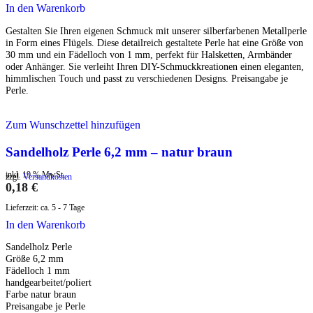
In den Warenkorb
Gestalten Sie Ihren eigenen Schmuck mit unserer silberfarbenen Metallperle
in Form eines Flügels. Diese detailreich gestaltete Perle hat eine Größe von
30 mm und ein Fädelloch von 1 mm, perfekt für Halsketten, Armbänder
oder Anhänger. Sie verleiht Ihren DIY-Schmuckkreationen einen eleganten,
himmlischen Touch und passt zu verschiedenen Designs. Preisangabe je
Perle.
Zum Wunschzettel hinzufügen
Sandelholz Perle 6,2 mm – natur braun
inkl. 19 % MwSt.
zzgl.
Versandkosten
0,18
€
Lieferzeit:
ca. 5 - 7 Tage
In den Warenkorb
Sandelholz Perle
Größe 6,2 mm
Fädelloch 1 mm
handgearbeitet/poliert
Farbe natur braun
Preisangabe je Perle