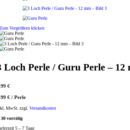
Zum Vergrößern klicken
3 Loch Perle / Guru Perle – 1
,99
€
,99
€
/
Perle
nkl. MwSt. zzgl.
Versandkosten
30 vorrätig
ieferzeit 5 – 7 Tage