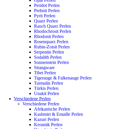
Opal Perlen
Peridot Perlen
Prehnit Perlen
Pyrit Perlen
Quarz Perlen
Rauch Quarz Perlen
Rhodochrosit Perlen
Rhodonit Perlen
Rosenquarz Perlen
Rubin-Zoisit Perlen
Serpentin Perlen
Sodalith Perlen
Sonnenstein Perlen
Strangware
Tibet Perlen
Tigerauge & Falkenauge Perlen
Turmalin Perlen
Türkis Perlen
Unakit Perlen
Verschiedene Perlen
Verschiedene Perlen
Afrikanische Perlen
Kashmiri & Emaille Perlen
Kazuri Perlen
Keramik Perlen