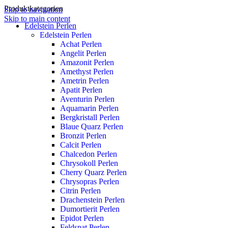
Produktkategorien
Skip to navigation
Skip to main content
Edelstein Perlen
Edelstein Perlen
Achat Perlen
Angelit Perlen
Amazonit Perlen
Amethyst Perlen
Ametrin Perlen
Apatit Perlen
Aventurin Perlen
Aquamarin Perlen
Bergkristall Perlen
Blaue Quarz Perlen
Bronzit Perlen
Calcit Perlen
Chalcedon Perlen
Chrysokoll Perlen
Cherry Quarz Perlen
Chrysopras Perlen
Citrin Perlen
Drachenstein Perlen
Dumortierit Perlen
Epidot Perlen
Feldspat Perlen