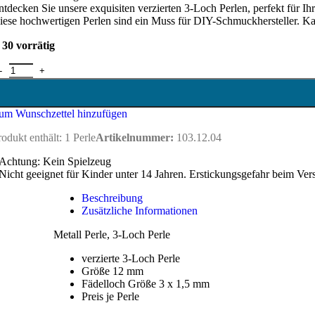
ntdecken Sie unsere exquisiten verzierten 3-Loch Perlen, perfekt für 
iese hochwertigen Perlen sind ein Muss für DIY-Schmuckhersteller. Kaufe
30 vorrätig
 Loch Perle / Guru Perle - 12 mm Menge
um Wunschzettel hinzufügen
rodukt enthält: 1
Perle
Artikelnummer:
103.12.04
Achtung: Kein Spielzeug
Nicht geeignet für Kinder unter 14 Jahren. Erstickungsgefahr beim Ver
Beschreibung
Zusätzliche Informationen
Metall Perle, 3-Loch Perle
verzierte 3-Loch Perle
Größe 12 mm
Fädelloch Größe 3 x 1,5 mm
Preis je Perle