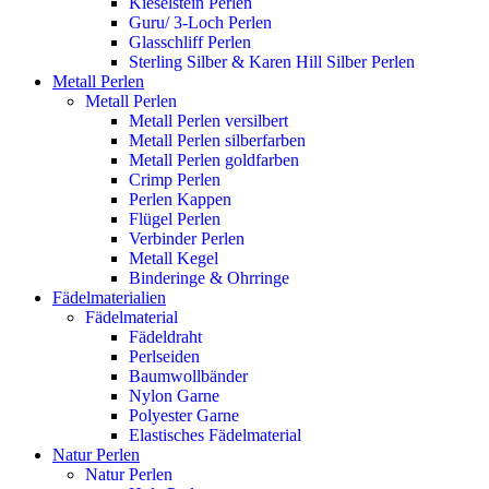
Kieselstein Perlen
Guru/ 3-Loch Perlen
Glasschliff Perlen
Sterling Silber & Karen Hill Silber Perlen
Metall Perlen
Metall Perlen
Metall Perlen versilbert
Metall Perlen silberfarben
Metall Perlen goldfarben
Crimp Perlen
Perlen Kappen
Flügel Perlen
Verbinder Perlen
Metall Kegel
Binderinge & Ohrringe
Fädelmaterialien
Fädelmaterial
Fädeldraht
Perlseiden
Baumwollbänder
Nylon Garne
Polyester Garne
Elastisches Fädelmaterial
Natur Perlen
Natur Perlen