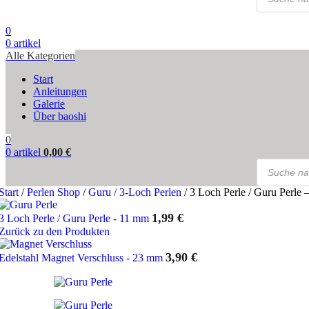
search
0
0
artikel
Alle Kategorien
Start
Anleitungen
Galerie
Über baoshi
0
0
artikel
0,00
€
Products
search
Start
/
Perlen Shop
/
Guru / 3-Loch Perlen
/
3 Loch Perle / Guru Perle
1,99
€
3 Loch Perle / Guru Perle - 11 mm
Zurück zu den Produkten
3,90
€
Edelstahl Magnet Verschluss - 23 mm