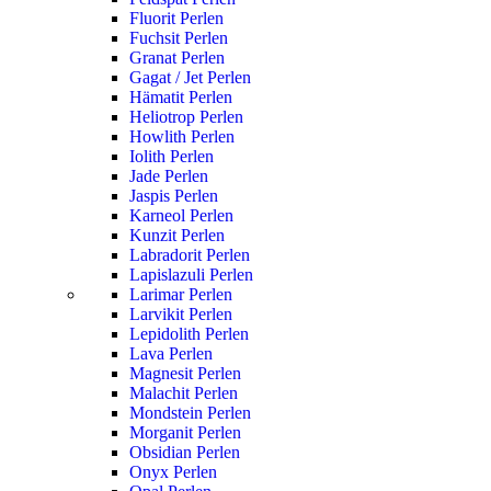
Fluorit Perlen
Fuchsit Perlen
Granat Perlen
Gagat / Jet Perlen
Hämatit Perlen
Heliotrop Perlen
Howlith Perlen
Iolith Perlen
Jade Perlen
Jaspis Perlen
Karneol Perlen
Kunzit Perlen
Labradorit Perlen
Lapislazuli Perlen
Larimar Perlen
Larvikit Perlen
Lepidolith Perlen
Lava Perlen
Magnesit Perlen
Malachit Perlen
Mondstein Perlen
Morganit Perlen
Obsidian Perlen
Onyx Perlen