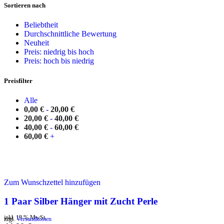
Sortieren nach
Beliebtheit
Durchschnittliche Bewertung
Neuheit
Preis: niedrig bis hoch
Preis: hoch bis niedrig
Preisfilter
Alle
0,00
€
-
20,00
€
20,00
€
-
40,00
€
40,00
€
-
60,00
€
60,00
€
+
Zum Wunschzettel hinzufügen
1 Paar Silber Hänger mit Zucht Perle
inkl. 19 % MwSt.
zzgl.
Versandkosten