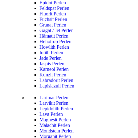
Epidot Perlen
Feldspat Perlen
Fluorit Perlen
Fuchsit Perlen
Granat Perlen
Gagat / Jet Perlen
Hämatit Perlen
Heliotrop Perlen
Howlith Perlen
Iolith Perlen
Jade Perlen
Jaspis Perlen
Karneol Perlen
Kunzit Perlen
Labradorit Perlen
Lapislazuli Perlen
Larimar Perlen
Larvikit Perlen
Lepidolith Perlen
Lava Perlen
Magnesit Perlen
Malachit Perlen
Mondstein Perlen
Morganit Perlen