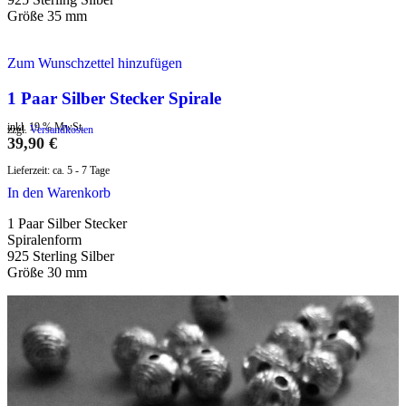
Größe 35 mm
Zum Wunschzettel hinzufügen
1 Paar Silber Stecker Spirale
inkl. 19 % MwSt.
zzgl.
Versandkosten
39,90
€
Lieferzeit:
ca. 5 - 7 Tage
In den Warenkorb
1 Paar Silber Stecker
Spiralenform
925 Sterling Silber
Größe 30 mm