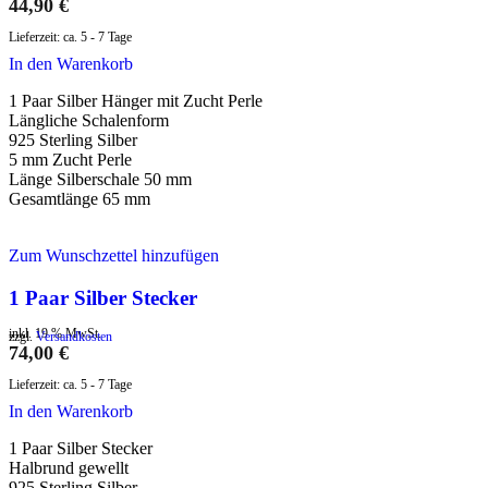
44,90
€
Lieferzeit:
ca. 5 - 7 Tage
In den Warenkorb
1 Paar Silber Hänger mit Zucht Perle
Längliche Schalenform
925 Sterling Silber
5 mm Zucht Perle
Länge Silberschale 50 mm
Gesamtlänge 65 mm
Zum Wunschzettel hinzufügen
1 Paar Silber Stecker
inkl. 19 % MwSt.
zzgl.
Versandkosten
74,00
€
Lieferzeit:
ca. 5 - 7 Tage
In den Warenkorb
1 Paar Silber Stecker
Halbrund gewellt
925 Sterling Silber