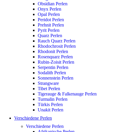
Obsidian Perlen
Onyx Perlen
Opal Perlen
Peridot Perlen
Prehnit Perlen
Pyrit Perlen
Quarz Perlen
Rauch Quarz Perlen
Rhodochrosit Perlen
Rhodonit Perlen
Rosenquarz Perlen
Rubin-Zoisit Perlen
Serpentin Perlen
Sodalith Perlen
Sonnenstein Perlen
Strangware
Tibet Perlen
Tigerauge & Falkenauge Perlen
Turmalin Perlen
Türkis Perlen
Unakit Perlen
Verschiedene Perlen
Verschiedene Perlen
Afrikanische Perlen