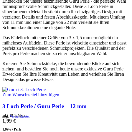
Entdecken Sie unsere faszinierende Guru Perle - die perfekte Wahl
für anspruchsvolle Schmuckgestalter. Diese 3-Loch Perle in
silberfarbenem Metall besticht durch ihr einzigartiges Design mit
verzierten Details und festen Abschlusskegeln. Mit einem Umfang
von 11 mm und einer Länge von 22 mm verleiht sie Ihren
Schmuckkreationen eine elegante Note.
Das Fädelloch mit einer Größe von 3 x 1,5 mm ermöglicht ein
müheloses Auffädeln. Diese Perle ist vielseitig einsetzbar und passt
perfekt zu verschiedenen Schmuckprojekten. Die Qualität und der
Preis pro Perle machen sie zu einer unschlagbaren Wahl.
Kreieren Sie Schmuckstücke, die bewundernde Blicke auf sich
ziehen, und bestellen Sie noch heute unsere exklusive Guru Perle.
Erwecken Sie Ihre Kreativität zum Leben und verleihen Sie Ihren
Designs das gewisse Etwas.
Zum Wunschzettel hinzufügen
3 Loch Perle / Guru Perle – 12 mm
inkl. 19 % MwSt.
zzgl.
Versandkosten
1,99
€
1,99
€
/
Perle