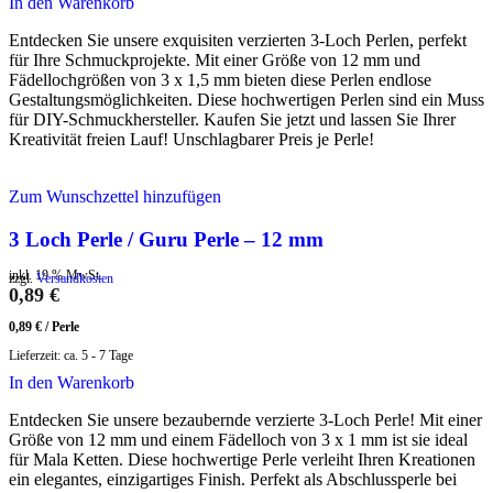
In den Warenkorb
Entdecken Sie unsere exquisiten verzierten 3-Loch Perlen, perfekt
für Ihre Schmuckprojekte. Mit einer Größe von 12 mm und
Fädellochgrößen von 3 x 1,5 mm bieten diese Perlen endlose
Gestaltungsmöglichkeiten. Diese hochwertigen Perlen sind ein Muss
für DIY-Schmuckhersteller. Kaufen Sie jetzt und lassen Sie Ihrer
Kreativität freien Lauf! Unschlagbarer Preis je Perle!
Zum Wunschzettel hinzufügen
3 Loch Perle / Guru Perle – 12 mm
inkl. 19 % MwSt.
zzgl.
Versandkosten
0,89
€
0,89
€
/
Perle
Lieferzeit:
ca. 5 - 7 Tage
In den Warenkorb
Entdecken Sie unsere bezaubernde verzierte 3-Loch Perle! Mit einer
Größe von 12 mm und einem Fädelloch von 3 x 1 mm ist sie ideal
für Mala Ketten. Diese hochwertige Perle verleiht Ihren Kreationen
ein elegantes, einzigartiges Finish. Perfekt als Abschlussperle bei