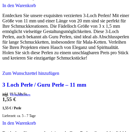
In den Warenkorb
Entdecken Sie unsere exquisiten verzierten 3-Loch Perlen! Mit einer
Größe von 11 mm und einer Länge von 20 mm sind sie perfekt für
Ihre Schmuckkreationen. Die Fädelloch Größe von 3 x 1,5 mm
ermöglicht vielseitige Gestaltungsmöglichkeiten. Diese 3-Loch
Perlen, auch bekannt als Guru Perlen, sind ideal als Abschlussperlen
für lange Schmuckketten, insbesondere für Mala-Ketten. Verleihen
Sie Ihren Projekten einen Hauch von Eleganz und Spiritualität.
Holen Sie sich diese Perlen zu einem unschlagbaren Preis pro Stück
und kreieren Sie einzigartige Schmuckstücke!
Zum Wunschzettel hinzufügen
3 Loch Perle / Guru Perle – 11 mm
inkl. 19 % MwSt.
zzgl.
Versandkosten
1,55
€
1,55
€
/
Perle
Lieferzeit:
ca. 5 - 7 Tage
In den Warenkorb