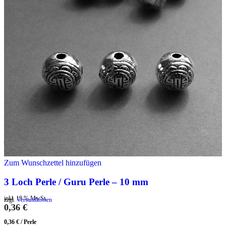
Zum Wunschzettel hinzufügen
3 Loch Perle / Guru Perle – 10 mm
inkl. 19 % MwSt.
zzgl.
Versandkosten
0,36
€
0,36
€
/
Perle