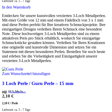
Lieferzeit:
ca. 5 - 7 Tage
In den Warenkorb
Entdecken Sie unsere kunstvollen verzierten 3-Loch Metallperlen.
Mit einer Größe von 12 mm und einem Fädelloch von 3 x 1 mm
sind diese Perlen perfekt für Ihre kreativen Schmuckprojekte. Ihre
einzigartigen Designs verleihen Ihrem Schmuck eine besondere
Note. Diese hochwertigen 3-Loch Metallperlen sind zu einem
attraktiven Preis pro Stück erhältlich, wodurch Sie einzigartige
Schmuckstücke gestalten können. Verleihen Sie Ihren Kreationen
eine originelle und kunstvolle Dimension und setzen Sie ein
Statement mit diesen besonderen Perlen. Bestellen Sie noch heute
und erleben Sie die Vielseitigkeit und Einzigartigkeit unserer
verzierten 3-Loch Metallperlen.
Zum Wunschzettel hinzufügen
3 Loch Perle / Guru Perle – 15 mm
inkl. 19 % MwSt.
zzgl.
Versandkosten
2,10
€
2,10
€
/
Perle
Lieferzeit:
ca. 5 - 7 Tage