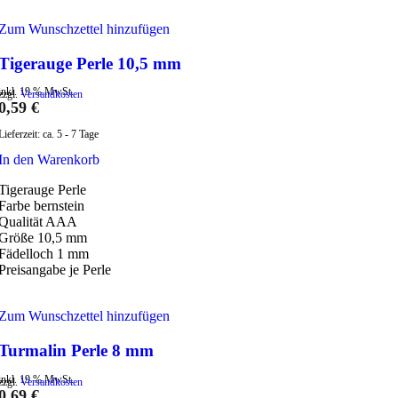
Zum Wunschzettel hinzufügen
Tigerauge Perle 10,5 mm
inkl. 19 % MwSt.
zzgl.
Versandkosten
0,59
€
Lieferzeit:
ca. 5 - 7 Tage
In den Warenkorb
Tigerauge Perle
Farbe bernstein
Qualität AAA
Größe 10,5 mm
Fädelloch 1 mm
Preisangabe je Perle
Zum Wunschzettel hinzufügen
Turmalin Perle 8 mm
inkl. 19 % MwSt.
zzgl.
Versandkosten
0,69
€