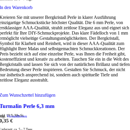
In den Warenkorb
Kreieren Sie mit unserer Bergkristall Perle in klarer Ausführung
einzigartige Schmuckstücke höchster Qualität. Die 6 mm Perle, von
erstklassiger AAA-Qualität, strahlt zeitlose Eleganz aus und eignet sich
perfekt für Ihre DIY-Schmuckprojekte. Das klare Fädelloch von 1 mm
ermöglicht vielseitige Gestaltungsmöglichkeiten. Der Bergkristall,
Symbol für Klarheit und Reinheit, wird in dieser AAA-Qualität zum
Highlight Ihrer Malas und selbstgemachten Schmuckkreationen. Der
Preis bezieht sich auf eine einzelne Perle, was Ihnen die Freiheit gibt,
kosteneffizient und kreativ zu arbeiten. Tauchen Sie ein in die Welt des
Bergkristalls und lassen Sie sich von der natürlichen Brillanz und tiefen
Bedeutung dieser Perle inspirieren. Gestalten Sie Schmuck, der nicht
nur ästhetisch ansprechend ist, sondern auch spirituelle Tiefe und
zeitlose Eleganz ausstrahlt.
Zum Wunschzettel hinzufügen
Turmalin Perle 6,3 mm
inkl. 19 % MwSt.
zzgl.
Versandkosten
0,35
€
Lieferzeit:
ca. 5 - 7 Tage