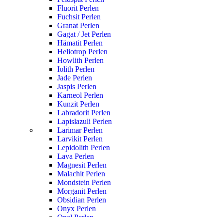
Fluorit Perlen
Fuchsit Perlen
Granat Perlen
Gagat / Jet Perlen
Hämatit Perlen
Heliotrop Perlen
Howlith Perlen
Iolith Perlen
Jade Perlen
Jaspis Perlen
Karneol Perlen
Kunzit Perlen
Labradorit Perlen
Lapislazuli Perlen
Larimar Perlen
Larvikit Perlen
Lepidolith Perlen
Lava Perlen
Magnesit Perlen
Malachit Perlen
Mondstein Perlen
Morganit Perlen
Obsidian Perlen
Onyx Perlen