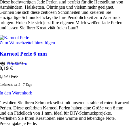
Diese hochwertigen Jade Perlen sind perfekt für die Herstellung von
Armbändern, Halsketten, Ohrringen und vielem mehr geeignet.
Gönnen Sie sich diese zeitlosen Schönheiten und kreieren Sie
einzigartige Schmuckstücke, die Ihre Persönlichkeit zum Ausdruck
bringen. Holen Sie sich jetzt Ihre eigenen Milch weißen Jade Perlen
und lassen Sie Ihrer Kreativität freien Lauf!
Zum Wunschzettel hinzufügen
Karneol Perle 6 mm
inkl. 19 % MwSt.
zzgl.
Versandkosten
0,19
€
0,19
€
/
Perle
Lieferzeit:
ca. 5 - 7 Tage
In den Warenkorb
Gestalten Sie Ihren Schmuck selbst mit unseren strahlend roten Karneo
Perlen. Diese gefärbten Karneol Perlen haben eine Größe von 6 mm
und ein Fädelloch von 1 mm, ideal für DIY-Schmuckprojekte.
Verleihen Sie Ihren Kreationen eine warme und lebendige Note.
Preisangabe je Perle.