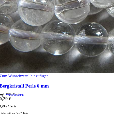
Zum Wunschzettel hinzufügen
Bergkristall Perle 6 mm
inkl. 19 % MwSt.
zzgl.
Versandkosten
0,29
€
0,29
€
/
Perle
Lieferzeit:
ca. 5 - 7 Tage