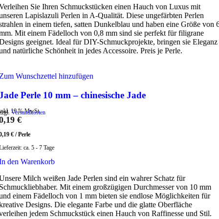
Verleihen Sie Ihren Schmuckstücken einen Hauch von Luxus mit
unseren Lapislazuli Perlen in A-Qualität. Diese ungefärbten Perlen
strahlen in einem tiefen, satten Dunkelblau und haben eine Größe von 
mm. Mit einem Fädelloch von 0,8 mm sind sie perfekt für filigrane
Designs geeignet. Ideal für DIY-Schmuckprojekte, bringen sie Eleganz
und natürliche Schönheit in jedes Accessoire. Preis je Perle.
Zum Wunschzettel hinzufügen
Jade Perle 10 mm – chinesische Jade
inkl. 19 % MwSt.
zzgl.
Versandkosten
0,19
€
0,19
€
/
Perle
Lieferzeit:
ca. 5 - 7 Tage
In den Warenkorb
Unsere Milch weißen Jade Perlen sind ein wahrer Schatz für
Schmuckliebhaber. Mit einem großzügigen Durchmesser von 10 mm
und einem Fädelloch von 1 mm bieten sie endlose Möglichkeiten für
kreative Designs. Die elegante Farbe und die glatte Oberfläche
verleihen jedem Schmuckstück einen Hauch von Raffinesse und Stil.