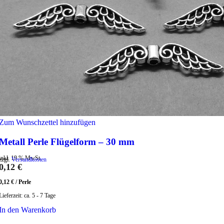
Zum Wunschzettel hinzufügen
Metall Perle Flügelform – 30 mm
inkl. 19 % MwSt.
zzgl.
Versandkosten
0,12
€
0,12
€
/
Perle
Lieferzeit:
ca. 5 - 7 Tage
In den Warenkorb