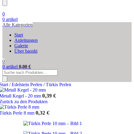
search
0
0
artikel
Alle Kategorien
Start
Anleitungen
Galerie
Über baoshi
0
0
artikel
0,00
€
Products
search
Start
/
Edelstein Perlen
/
Türkis Perlen
0,39
€
Metall Kegel - 20 mm
Zurück zu den Produkten
0,32
€
Türkis Perle 8 mm