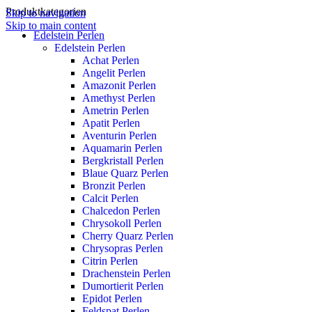
Produktkategorien
Skip to navigation
Skip to main content
Edelstein Perlen
Edelstein Perlen
Achat Perlen
Angelit Perlen
Amazonit Perlen
Amethyst Perlen
Ametrin Perlen
Apatit Perlen
Aventurin Perlen
Aquamarin Perlen
Bergkristall Perlen
Blaue Quarz Perlen
Bronzit Perlen
Calcit Perlen
Chalcedon Perlen
Chrysokoll Perlen
Cherry Quarz Perlen
Chrysopras Perlen
Citrin Perlen
Drachenstein Perlen
Dumortierit Perlen
Epidot Perlen
Feldspat Perlen