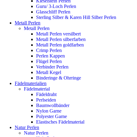
Kieselstein Perlen
Guru/ 3-Loch Perlen
Glasschliff Perlen
Sterling Silber & Karen Hill Silber Perlen
Metall Perlen
Metall Perlen
Metall Perlen versilbert
Metall Perlen silberfarben
Metall Perlen goldfarben
Crimp Perlen
Perlen Kappen
Flügel Perlen
Verbinder Perlen
Metall Kegel
Binderinge & Ohrringe
Fädelmaterialien
Fädelmaterial
Fädeldraht
Perlseiden
Baumwollbänder
Nylon Garne
Polyester Garne
Elastisches Fädelmaterial
Natur Perlen
Natur Perlen