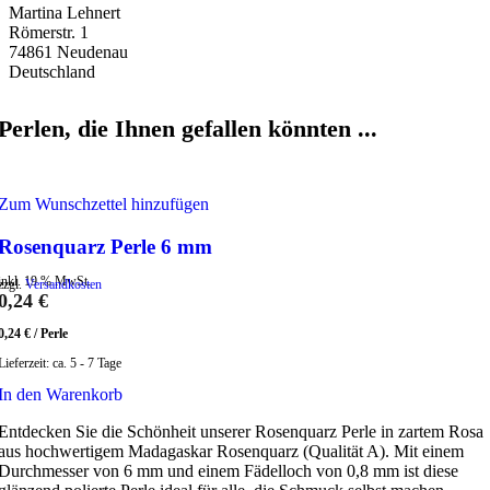
Martina Lehnert
Römerstr. 1
74861 Neudenau
Deutschland
Perlen, die Ihnen gefallen könnten ...
Zum Wunschzettel hinzufügen
Rosenquarz Perle 6 mm
inkl. 19 % MwSt.
zzgl.
Versandkosten
0,24
€
0,24
€
/
Perle
Lieferzeit:
ca. 5 - 7 Tage
In den Warenkorb
Entdecken Sie die Schönheit unserer Rosenquarz Perle in zartem Rosa
aus hochwertigem Madagaskar Rosenquarz (Qualität A). Mit einem
Durchmesser von 6 mm und einem Fädelloch von 0,8 mm ist diese