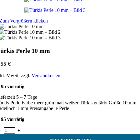
Zum Vergrößern klicken
ürkis Perle 10 mm
,55
€
nkl. MwSt. zzgl.
Versandkosten
95 vorrätig
ieferzeit 5 – 7 Tage
ürkis Perle Farbe meer grün matt weißer Türkis gefärbt Größe 10 mm
ädelloch 1 mm Preisangabe je Perle
95 vorrätig
ürkis Perle 10 mm Menge