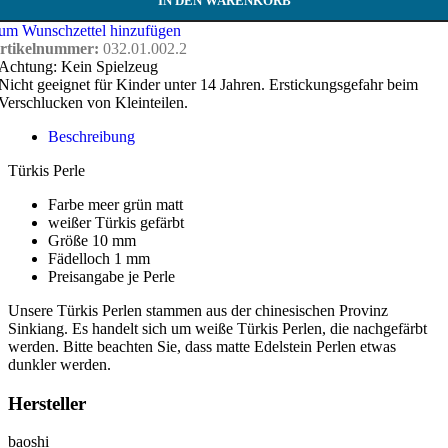
IN DEN WARENKORB
um Wunschzettel hinzufügen
rtikelnummer:
032.01.002.2
Achtung: Kein Spielzeug
Nicht geeignet für Kinder unter 14 Jahren. Erstickungsgefahr beim
Verschlucken von Kleinteilen.
Beschreibung
Türkis Perle
Farbe meer grün matt
weißer Türkis gefärbt
Größe 10 mm
Fädelloch 1 mm
Preisangabe je Perle
Unsere Türkis Perlen stammen aus der chinesischen Provinz
Sinkiang. Es handelt sich um weiße Türkis Perlen, die nachgefärbt
werden. Bitte beachten Sie, dass matte Edelstein Perlen etwas
dunkler werden.
Hersteller
baoshi