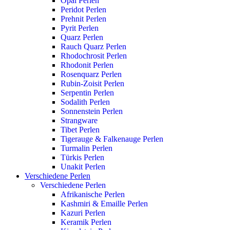
Opal Perlen
Peridot Perlen
Prehnit Perlen
Pyrit Perlen
Quarz Perlen
Rauch Quarz Perlen
Rhodochrosit Perlen
Rhodonit Perlen
Rosenquarz Perlen
Rubin-Zoisit Perlen
Serpentin Perlen
Sodalith Perlen
Sonnenstein Perlen
Strangware
Tibet Perlen
Tigerauge & Falkenauge Perlen
Turmalin Perlen
Türkis Perlen
Unakit Perlen
Verschiedene Perlen
Verschiedene Perlen
Afrikanische Perlen
Kashmiri & Emaille Perlen
Kazuri Perlen
Keramik Perlen