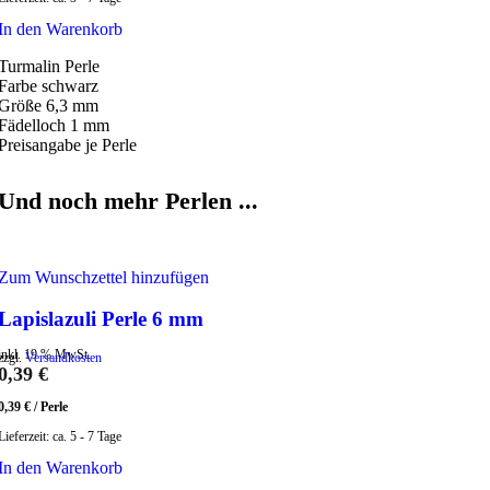
In den Warenkorb
Turmalin Perle
Farbe schwarz
Größe 6,3 mm
Fädelloch 1 mm
Preisangabe je Perle
Und noch mehr Perlen ...
Zum Wunschzettel hinzufügen
Lapislazuli Perle 6 mm
inkl. 19 % MwSt.
zzgl.
Versandkosten
0,39
€
0,39
€
/
Perle
Lieferzeit:
ca. 5 - 7 Tage
In den Warenkorb