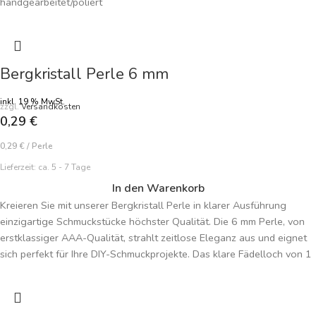
handgearbeitet/poliert
Farbe natur braun
Preisangabe je Perle
Bergkristall Perle 6 mm
inkl. 19 % MwSt.
zzgl.
Versandkosten
0,29
€
0,29
€
/
Perle
Lieferzeit:
ca. 5 - 7 Tage
In den Warenkorb
Kreieren Sie mit unserer Bergkristall Perle in klarer Ausführung
einzigartige Schmuckstücke höchster Qualität. Die 6 mm Perle, von
erstklassiger AAA-Qualität, strahlt zeitlose Eleganz aus und eignet
sich perfekt für Ihre DIY-Schmuckprojekte. Das klare Fädelloch von 1
mm ermöglicht vielseitige Gestaltungsmöglichkeiten. Der Bergkristall,
Symbol für Klarheit und Reinheit, wird in dieser AAA-Qualität zum
Highlight Ihrer Malas und selbstgemachten Schmuckkreationen. Der