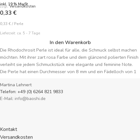
inkl. 19 % MwSt.
zzgl.
Versandkosten
0,33
€
0,33
€
/
Perle
Lieferzeit:
ca. 5 - 7 Tage
In den Warenkorb
Die Rhodochrosit Perle ist ideal für alle, die Schmuck selbst machen
möchten. Mit ihrer zart rosa Farbe und dem glänzend polierten Finish
verleiht sie jedem Schmuckstück eine elegante und feminine Note.
Die Perle hat einen Durchmesser von 8 mm und ein Fädelloch von 1
mm. Perfekt für individuelle Kreationen. Preisangabe je Perle.
Martina Lehnert
Telefon: +49 (0) 6264 821 9833
E-Mail: info@baoshi.de
Kontakt
Versandkosten