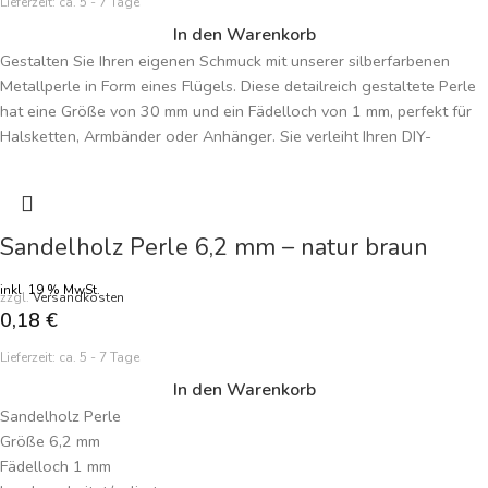
Lieferzeit:
ca. 5 - 7 Tage
In den Warenkorb
Gestalten Sie Ihren eigenen Schmuck mit unserer silberfarbenen
Metallperle in Form eines Flügels. Diese detailreich gestaltete Perle
hat eine Größe von 30 mm und ein Fädelloch von 1 mm, perfekt für
Halsketten, Armbänder oder Anhänger. Sie verleiht Ihren DIY-
Schmuckkreationen einen eleganten, himmlischen Touch und passt
zu verschiedenen Designs. Preisangabe je Perle.
Sandelholz Perle 6,2 mm – natur braun
inkl. 19 % MwSt.
zzgl.
Versandkosten
0,18
€
Lieferzeit:
ca. 5 - 7 Tage
In den Warenkorb
Sandelholz Perle
Größe 6,2 mm
Fädelloch 1 mm