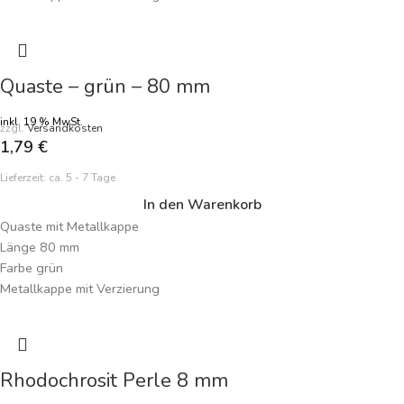
Handarbeit
Preisangabe je Quaste
Quaste – grün – 80 mm
inkl. 19 % MwSt.
zzgl.
Versandkosten
1,79
€
Lieferzeit:
ca. 5 - 7 Tage
In den Warenkorb
Quaste mit Metallkappe
Länge 80 mm
Farbe grün
Metallkappe mit Verzierung
Handarbeit
Preisangabe je Quaste
Rhodochrosit Perle 8 mm