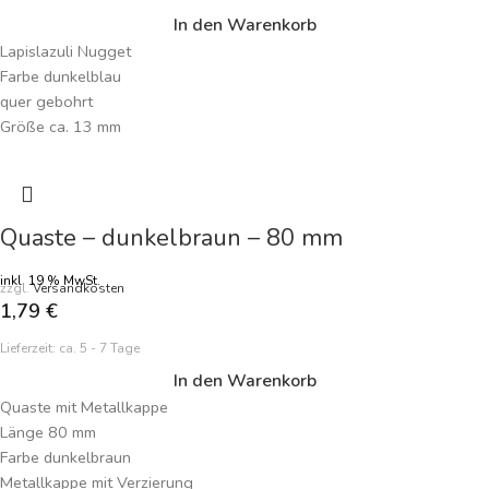
In den Warenkorb
Lapislazuli Nugget
Farbe dunkelblau
quer gebohrt
Größe ca. 13 mm
Fädelloch 0,9 mm
Preisangabe je Nugget
Quaste – dunkelbraun – 80 mm
inkl. 19 % MwSt.
zzgl.
Versandkosten
1,79
€
Lieferzeit:
ca. 5 - 7 Tage
In den Warenkorb
Quaste mit Metallkappe
Länge 80 mm
Farbe dunkelbraun
Metallkappe mit Verzierung