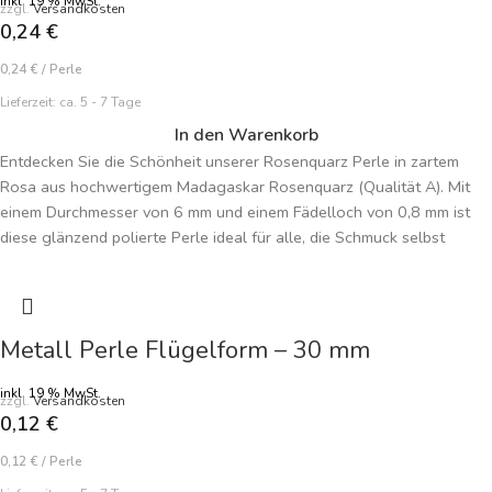
inkl. 19 % MwSt.
zzgl.
Versandkosten
0,24
€
0,24
€
/
Perle
Lieferzeit:
ca. 5 - 7 Tage
In den Warenkorb
Entdecken Sie die Schönheit unserer Rosenquarz Perle in zartem
Rosa aus hochwertigem Madagaskar Rosenquarz (Qualität A). Mit
einem Durchmesser von 6 mm und einem Fädelloch von 0,8 mm ist
diese glänzend polierte Perle ideal für alle, die Schmuck selbst
machen möchten. Die sanfte Farbe verleiht jeder Kreation eine
harmonische, feminine Note. Perfekt für Armbänder, Ketten und
individuelle Schmuckstücke. Preisangabe je Perle.
Metall Perle Flügelform – 30 mm
inkl. 19 % MwSt.
zzgl.
Versandkosten
0,12
€
0,12
€
/
Perle