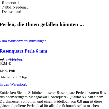
Römerstr. 1
74861 Neudenau
Deutschland
Perlen, die Ihnen gefallen könnten ...
Zum Wunschzettel hinzufügen
Rosenquarz Perle 6 mm
inkl. 19 % MwSt.
zzgl.
Versandkosten
0,24
€
0,24
€
/
Perle
Lieferzeit:
ca. 5 - 7 Tage
In den Warenkorb
Entdecken Sie die Schönheit unserer Rosenquarz Perle in zartem Rosa
aus hochwertigem Madagaskar Rosenquarz (Qualität A). Mit einem
Durchmesser von 6 mm und einem Fädelloch von 0,8 mm ist diese
glänzend polierte Perle ideal für alle, die Schmuck selbst machen