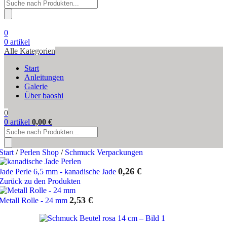
Products
search
0
0
artikel
Alle Kategorien
Start
Anleitungen
Galerie
Über baoshi
0
0
artikel
0,00
€
Products
search
Start
/
Perlen Shop
/
Schmuck Verpackungen
0,26
€
Jade Perle 6,5 mm - kanadische Jade
Zurück zu den Produkten
2,53
€
Metall Rolle - 24 mm