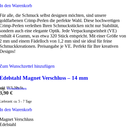
In den Warenkorb
Für alle, die Schmuck selbst designen möchten, sind unsere
goldfarbenen Crimp-Perlen die perfekte Wahl. Diese hochwertigen
Crimp-Perlen verleihen Ihren Schmuckstücken nicht nur Stabilität,
sondern auch eine elegante Optik. Jede Verpackungseinheit (VE)
enthält 4 Gramm, was etwa 320 Stück entspricht. Mit einer Größe von
2 mm und einem Fädelloch von 1,2 mm sind sie ideal für feine
Schmuckkreationen. Preisangabe je VE. Perfekt für Ihre kreativen
Designs!
Zum Wunschzettel hinzufügen
Edelstahl Magnet Verschluss – 14 mm
inkl. 19 % MwSt.
zzgl.
Versandkosten
3,90
€
Lieferzeit:
ca. 5 - 7 Tage
In den Warenkorb
Magnet Verschluss
Edelstahl