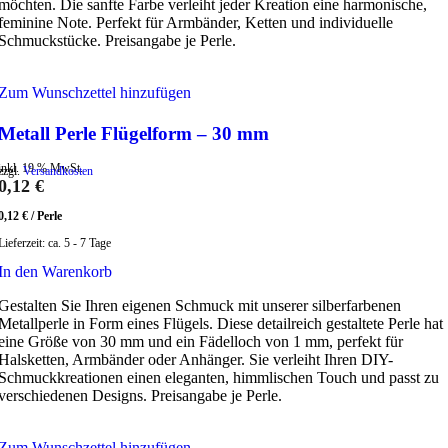
möchten. Die sanfte Farbe verleiht jeder Kreation eine harmonische,
feminine Note. Perfekt für Armbänder, Ketten und individuelle
Schmuckstücke. Preisangabe je Perle.
Zum Wunschzettel hinzufügen
Metall Perle Flügelform – 30 mm
inkl. 19 % MwSt.
zzgl.
Versandkosten
0,12
€
0,12
€
/
Perle
Lieferzeit:
ca. 5 - 7 Tage
In den Warenkorb
Gestalten Sie Ihren eigenen Schmuck mit unserer silberfarbenen
Metallperle in Form eines Flügels. Diese detailreich gestaltete Perle hat
eine Größe von 30 mm und ein Fädelloch von 1 mm, perfekt für
Halsketten, Armbänder oder Anhänger. Sie verleiht Ihren DIY-
Schmuckkreationen einen eleganten, himmlischen Touch und passt zu
verschiedenen Designs. Preisangabe je Perle.
Zum Wunschzettel hinzufügen