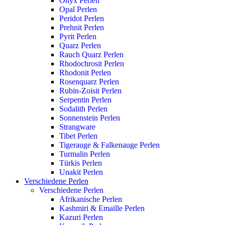
Onyx Perlen
Opal Perlen
Peridot Perlen
Prehnit Perlen
Pyrit Perlen
Quarz Perlen
Rauch Quarz Perlen
Rhodochrosit Perlen
Rhodonit Perlen
Rosenquarz Perlen
Rubin-Zoisit Perlen
Serpentin Perlen
Sodalith Perlen
Sonnenstein Perlen
Strangware
Tibet Perlen
Tigerauge & Falkenauge Perlen
Turmalin Perlen
Türkis Perlen
Unakit Perlen
Verschiedene Perlen
Verschiedene Perlen
Afrikanische Perlen
Kashmiri & Emaille Perlen
Kazuri Perlen