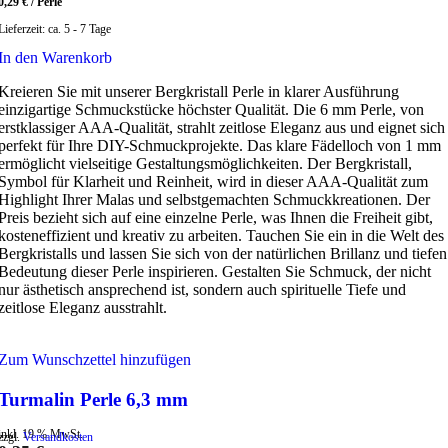
0,29
€
/
Perle
Lieferzeit:
ca. 5 - 7 Tage
In den Warenkorb
Kreieren Sie mit unserer Bergkristall Perle in klarer Ausführung
einzigartige Schmuckstücke höchster Qualität. Die 6 mm Perle, von
erstklassiger AAA-Qualität, strahlt zeitlose Eleganz aus und eignet sich
perfekt für Ihre DIY-Schmuckprojekte. Das klare Fädelloch von 1 mm
ermöglicht vielseitige Gestaltungsmöglichkeiten. Der Bergkristall,
Symbol für Klarheit und Reinheit, wird in dieser AAA-Qualität zum
Highlight Ihrer Malas und selbstgemachten Schmuckkreationen. Der
Preis bezieht sich auf eine einzelne Perle, was Ihnen die Freiheit gibt,
kosteneffizient und kreativ zu arbeiten. Tauchen Sie ein in die Welt des
Bergkristalls und lassen Sie sich von der natürlichen Brillanz und tiefen
Bedeutung dieser Perle inspirieren. Gestalten Sie Schmuck, der nicht
nur ästhetisch ansprechend ist, sondern auch spirituelle Tiefe und
zeitlose Eleganz ausstrahlt.
Zum Wunschzettel hinzufügen
Turmalin Perle 6,3 mm
inkl. 19 % MwSt.
zzgl.
Versandkosten