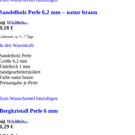
Sandelholz Perle 6,2 mm – natur braun
inkl. 19 % MwSt.
zzgl.
Versandkosten
0,18
€
Lieferzeit:
ca. 5 - 7 Tage
In den Warenkorb
Sandelholz Perle
Größe 6,2 mm
Fädelloch 1 mm
handgearbeitet/poliert
Farbe natur braun
Preisangabe je Perle
Zum Wunschzettel hinzufügen
Bergkristall Perle 6 mm
inkl. 19 % MwSt.
zzgl.
Versandkosten
0,29
€