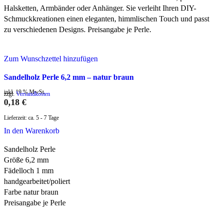
Halsketten, Armbänder oder Anhänger. Sie verleiht Ihren DIY-
Schmuckkreationen einen eleganten, himmlischen Touch und passt
zu verschiedenen Designs. Preisangabe je Perle.
Zum Wunschzettel hinzufügen
Sandelholz Perle 6,2 mm – natur braun
inkl. 19 % MwSt.
zzgl.
Versandkosten
0,18
€
Lieferzeit:
ca. 5 - 7 Tage
In den Warenkorb
Sandelholz Perle
Größe 6,2 mm
Fädelloch 1 mm
handgearbeitet/poliert
Farbe natur braun
Preisangabe je Perle