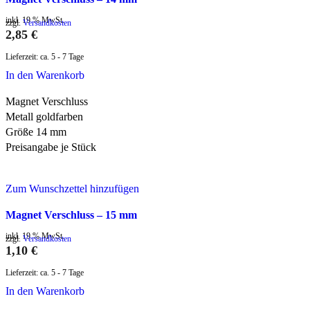
inkl. 19 % MwSt.
zzgl.
Versandkosten
2,85
€
Lieferzeit:
ca. 5 - 7 Tage
In den Warenkorb
Magnet Verschluss
Metall goldfarben
Größe 14 mm
Preisangabe je Stück
Zum Wunschzettel hinzufügen
Magnet Verschluss – 15 mm
inkl. 19 % MwSt.
zzgl.
Versandkosten
1,10
€
Lieferzeit:
ca. 5 - 7 Tage
In den Warenkorb