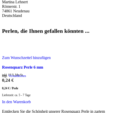
Martina Lehnert
Römerstr. 1
74861 Neudenau
Deutschland
Perlen, die Ihnen gefallen könnten ...
Zum Wunschzettel hinzufügen
Rosenquarz Perle 6 mm
inkl. 19 % MwSt.
zzgl.
Versandkosten
0,24
€
0,24
€
/
Perle
Lieferzeit:
ca. 5 - 7 Tage
In den Warenkorb
Entdecken Sie die Schönheit unserer Rosenquarz Perle in zartem