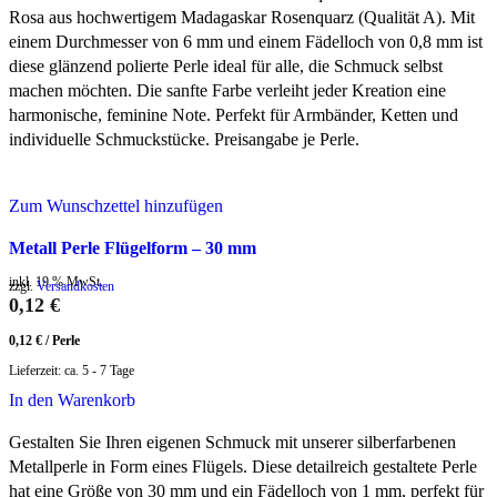
Rosa aus hochwertigem Madagaskar Rosenquarz (Qualität A). Mit
einem Durchmesser von 6 mm und einem Fädelloch von 0,8 mm ist
diese glänzend polierte Perle ideal für alle, die Schmuck selbst
machen möchten. Die sanfte Farbe verleiht jeder Kreation eine
harmonische, feminine Note. Perfekt für Armbänder, Ketten und
individuelle Schmuckstücke. Preisangabe je Perle.
Zum Wunschzettel hinzufügen
Metall Perle Flügelform – 30 mm
inkl. 19 % MwSt.
zzgl.
Versandkosten
0,12
€
0,12
€
/
Perle
Lieferzeit:
ca. 5 - 7 Tage
In den Warenkorb
Gestalten Sie Ihren eigenen Schmuck mit unserer silberfarbenen
Metallperle in Form eines Flügels. Diese detailreich gestaltete Perle
hat eine Größe von 30 mm und ein Fädelloch von 1 mm, perfekt für