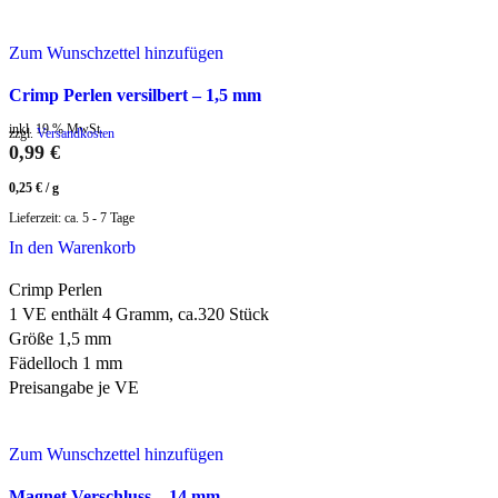
Zum Wunschzettel hinzufügen
Crimp Perlen versilbert – 1,5 mm
inkl. 19 % MwSt.
zzgl.
Versandkosten
0,99
€
0,25
€
/
g
Lieferzeit:
ca. 5 - 7 Tage
In den Warenkorb
Crimp Perlen
1 VE enthält 4 Gramm, ca.320 Stück
Größe 1,5 mm
Fädelloch 1 mm
Preisangabe je VE
Zum Wunschzettel hinzufügen
Magnet Verschluss – 14 mm