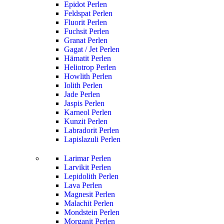
Epidot Perlen
Feldspat Perlen
Fluorit Perlen
Fuchsit Perlen
Granat Perlen
Gagat / Jet Perlen
Hämatit Perlen
Heliotrop Perlen
Howlith Perlen
Iolith Perlen
Jade Perlen
Jaspis Perlen
Karneol Perlen
Kunzit Perlen
Labradorit Perlen
Lapislazuli Perlen
Larimar Perlen
Larvikit Perlen
Lepidolith Perlen
Lava Perlen
Magnesit Perlen
Malachit Perlen
Mondstein Perlen
Morganit Perlen