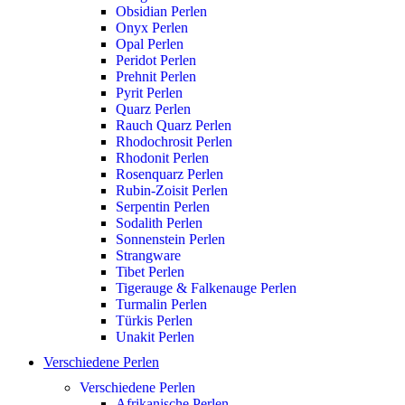
Obsidian Perlen
Onyx Perlen
Opal Perlen
Peridot Perlen
Prehnit Perlen
Pyrit Perlen
Quarz Perlen
Rauch Quarz Perlen
Rhodochrosit Perlen
Rhodonit Perlen
Rosenquarz Perlen
Rubin-Zoisit Perlen
Serpentin Perlen
Sodalith Perlen
Sonnenstein Perlen
Strangware
Tibet Perlen
Tigerauge & Falkenauge Perlen
Turmalin Perlen
Türkis Perlen
Unakit Perlen
Verschiedene Perlen
Verschiedene Perlen
Afrikanische Perlen