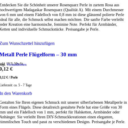
Entdecken Sie die Schönheit unserer Rosenquarz Perle in zartem Rosa aus
hochwertigem Madagaskar Rosenquarz (Qualität A). Mit einem Durchmesser
von 6 mm und einem Fädelloch von 0,8 mm ist diese glänzend polierte Perle
ideal für alle, die Schmuck selbst machen möchten. Die sanfte Farbe verleiht
jeder Kreation eine harmonische, feminine Note. Perfekt für Armbänder,
Ketten und individuelle Schmuckstücke. Preisangabe je Perle.
Zum Wunschzettel hinzufügen
Metall Perle Flügelform – 30 mm
inkl. 19 % MwSt.
zzgl.
Versandkosten
0,12
€
0,12
€
/
Perle
Lieferzeit:
ca. 5 - 7 Tage
In den Warenkorb
Gestalten Sie Ihren eigenen Schmuck mit unserer silberfarbenen Metallperle in
Form eines Flügels. Diese detailreich gestaltete Perle hat eine Größe von 30
mm und ein Fädelloch von 1 mm, perfekt für Halsketten, Armbänder oder
Anhänger. Sie verleiht Ihren DIY-Schmuckkreationen einen eleganten,
himmlischen Touch und passt zu verschiedenen Designs. Preisangabe je Perle.