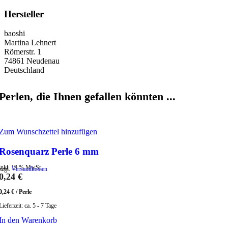
Hersteller
baoshi
Martina Lehnert
Römerstr. 1
74861 Neudenau
Deutschland
Perlen, die Ihnen gefallen könnten ...
Zum Wunschzettel hinzufügen
Rosenquarz Perle 6 mm
inkl. 19 % MwSt.
zzgl.
Versandkosten
0,24
€
0,24
€
/
Perle
Lieferzeit:
ca. 5 - 7 Tage
In den Warenkorb