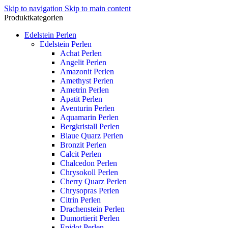
Skip to navigation
Skip to main content
Produktkategorien
Edelstein Perlen
Edelstein Perlen
Achat Perlen
Angelit Perlen
Amazonit Perlen
Amethyst Perlen
Ametrin Perlen
Apatit Perlen
Aventurin Perlen
Aquamarin Perlen
Bergkristall Perlen
Blaue Quarz Perlen
Bronzit Perlen
Calcit Perlen
Chalcedon Perlen
Chrysokoll Perlen
Cherry Quarz Perlen
Chrysopras Perlen
Citrin Perlen
Drachenstein Perlen
Dumortierit Perlen
Epidot Perlen