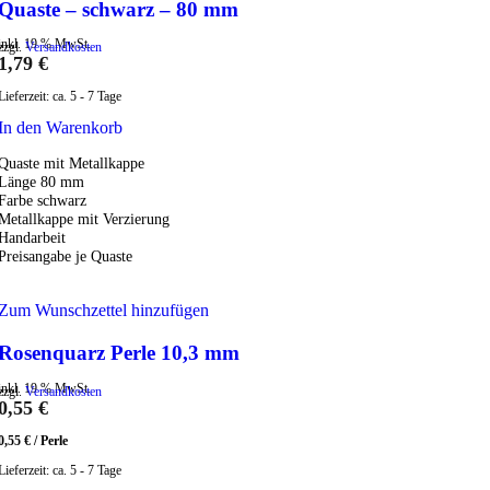
Quaste – schwarz – 80 mm
inkl. 19 % MwSt.
zzgl.
Versandkosten
1,79
€
Lieferzeit:
ca. 5 - 7 Tage
In den Warenkorb
Quaste mit Metallkappe
Länge 80 mm
Farbe schwarz
Metallkappe mit Verzierung
Handarbeit
Preisangabe je Quaste
Zum Wunschzettel hinzufügen
Rosenquarz Perle 10,3 mm
inkl. 19 % MwSt.
zzgl.
Versandkosten
0,55
€
0,55
€
/
Perle
Lieferzeit:
ca. 5 - 7 Tage