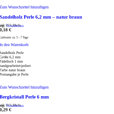
Zum Wunschzettel hinzufügen
Sandelholz Perle 6,2 mm – natur braun
inkl. 19 % MwSt.
zzgl.
Versandkosten
0,18
€
Lieferzeit:
ca. 5 - 7 Tage
In den Warenkorb
Sandelholz Perle
Größe 6,2 mm
Fädelloch 1 mm
handgearbeitet/poliert
Farbe natur braun
Preisangabe je Perle
Zum Wunschzettel hinzufügen
Bergkristall Perle 6 mm
inkl. 19 % MwSt.
zzgl.
Versandkosten
0,29
€