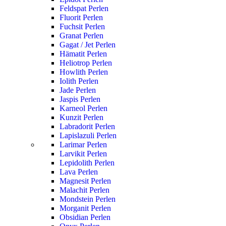
Feldspat Perlen
Fluorit Perlen
Fuchsit Perlen
Granat Perlen
Gagat / Jet Perlen
Hämatit Perlen
Heliotrop Perlen
Howlith Perlen
Iolith Perlen
Jade Perlen
Jaspis Perlen
Karneol Perlen
Kunzit Perlen
Labradorit Perlen
Lapislazuli Perlen
Larimar Perlen
Larvikit Perlen
Lepidolith Perlen
Lava Perlen
Magnesit Perlen
Malachit Perlen
Mondstein Perlen
Morganit Perlen
Obsidian Perlen