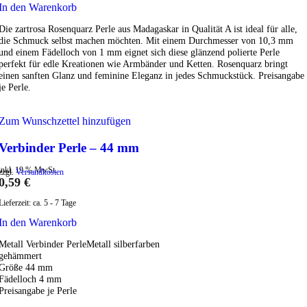
In den Warenkorb
Die zartrosa Rosenquarz Perle aus Madagaskar in Qualität A ist ideal für alle,
die Schmuck selbst machen möchten. Mit einem Durchmesser von 10,3 mm
und einem Fädelloch von 1 mm eignet sich diese glänzend polierte Perle
perfekt für edle Kreationen wie Armbänder und Ketten. Rosenquarz bringt
einen sanften Glanz und feminine Eleganz in jedes Schmuckstück. Preisangabe
je Perle.
Zum Wunschzettel hinzufügen
Verbinder Perle – 44 mm
inkl. 19 % MwSt.
zzgl.
Versandkosten
0,59
€
Lieferzeit:
ca. 5 - 7 Tage
In den Warenkorb
Metall Verbinder PerleMetall silberfarben
gehämmert
Größe 44 mm
Fädelloch 4 mm
Preisangabe je Perle