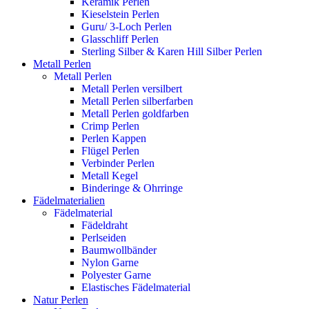
Keramik Perlen
Kieselstein Perlen
Guru/ 3-Loch Perlen
Glasschliff Perlen
Sterling Silber & Karen Hill Silber Perlen
Metall Perlen
Metall Perlen
Metall Perlen versilbert
Metall Perlen silberfarben
Metall Perlen goldfarben
Crimp Perlen
Perlen Kappen
Flügel Perlen
Verbinder Perlen
Metall Kegel
Binderinge & Ohrringe
Fädelmaterialien
Fädelmaterial
Fädeldraht
Perlseiden
Baumwollbänder
Nylon Garne
Polyester Garne
Elastisches Fädelmaterial
Natur Perlen