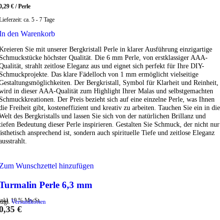
0,29
€
/
Perle
Lieferzeit:
ca. 5 - 7 Tage
In den Warenkorb
Kreieren Sie mit unserer Bergkristall Perle in klarer Ausführung einzigartige
Schmuckstücke höchster Qualität. Die 6 mm Perle, von erstklassiger AAA-
Qualität, strahlt zeitlose Eleganz aus und eignet sich perfekt für Ihre DIY-
Schmuckprojekte. Das klare Fädelloch von 1 mm ermöglicht vielseitige
Gestaltungsmöglichkeiten. Der Bergkristall, Symbol für Klarheit und Reinheit,
wird in dieser AAA-Qualität zum Highlight Ihrer Malas und selbstgemachten
Schmuckkreationen. Der Preis bezieht sich auf eine einzelne Perle, was Ihnen
die Freiheit gibt, kosteneffizient und kreativ zu arbeiten. Tauchen Sie ein in die
Welt des Bergkristalls und lassen Sie sich von der natürlichen Brillanz und
tiefen Bedeutung dieser Perle inspirieren. Gestalten Sie Schmuck, der nicht nur
ästhetisch ansprechend ist, sondern auch spirituelle Tiefe und zeitlose Eleganz
ausstrahlt.
Zum Wunschzettel hinzufügen
Turmalin Perle 6,3 mm
inkl. 19 % MwSt.
zzgl.
Versandkosten
0,35
€