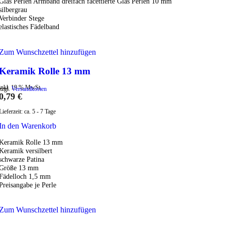
Glas Perlen Armband dreifach facettierte Glas Perlen 10 mm
silbergrau
Verbinder Stege
elastisches Fädelband
Zum Wunschzettel hinzufügen
Keramik Rolle 13 mm
inkl. 19 % MwSt.
zzgl.
Versandkosten
0,79
€
Lieferzeit:
ca. 5 - 7 Tage
In den Warenkorb
Keramik Rolle 13 mm
Keramik versilbert
schwarze Patina
Größe 13 mm
Fädelloch 1,5 mm
Preisangabe je Perle
Zum Wunschzettel hinzufügen