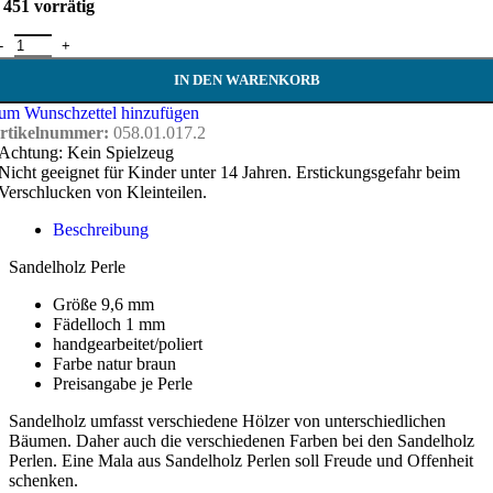
451 vorrätig
andelholz Perle 9,6 mm - natur braun Menge
IN DEN WARENKORB
um Wunschzettel hinzufügen
rtikelnummer:
058.01.017.2
Achtung: Kein Spielzeug
Nicht geeignet für Kinder unter 14 Jahren. Erstickungsgefahr beim
Verschlucken von Kleinteilen.
Beschreibung
Sandelholz Perle
Größe 9,6 mm
Fädelloch 1 mm
handgearbeitet/poliert
Farbe natur braun
Preisangabe je Perle
Sandelholz umfasst verschiedene Hölzer von unterschiedlichen
Bäumen. Daher auch die verschiedenen Farben bei den Sandelholz
Perlen. Eine Mala aus Sandelholz Perlen soll Freude und Offenheit
schenken.