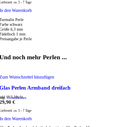
Lieferzeit:
ca. 5 - 7 Tage
In den Warenkorb
Turmalin Perle
Farbe schwarz
Größe 6,3 mm
Fädelloch 1 mm
Preisangabe je Perle
Und noch mehr Perlen ...
Zum Wunschzettel hinzufügen
Glas Perlen Armband dreifach
inkl. 19 % MwSt.
zzgl.
Versandkosten
29,90
€
Lieferzeit:
ca. 5 - 7 Tage
In den Warenkorb