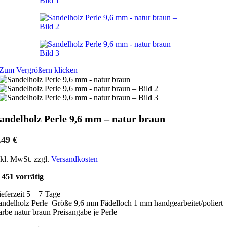
Zum Vergrößern klicken
andelholz Perle 9,6 mm – natur braun
,49
€
nkl. MwSt. zzgl.
Versandkosten
451 vorrätig
ieferzeit 5 – 7 Tage
andelholz Perle Größe 9,6 mm Fädelloch 1 mm handgearbeitet/poliert
arbe natur braun Preisangabe je Perle