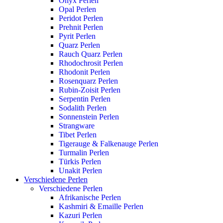
Onyx Perlen
Opal Perlen
Peridot Perlen
Prehnit Perlen
Pyrit Perlen
Quarz Perlen
Rauch Quarz Perlen
Rhodochrosit Perlen
Rhodonit Perlen
Rosenquarz Perlen
Rubin-Zoisit Perlen
Serpentin Perlen
Sodalith Perlen
Sonnenstein Perlen
Strangware
Tibet Perlen
Tigerauge & Falkenauge Perlen
Turmalin Perlen
Türkis Perlen
Unakit Perlen
Verschiedene Perlen
Verschiedene Perlen
Afrikanische Perlen
Kashmiri & Emaille Perlen
Kazuri Perlen