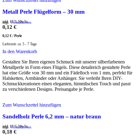
Zum Wunschzettel hinzufügen
Metall Perle Flügelform – 30 mm
inkl. 19 % MwSt.
zzgl.
Versandkosten
0,12
€
0,12
€
/
Perle
Lieferzeit:
ca. 5 - 7 Tage
In den Warenkorb
Gestalten Sie Ihren eigenen Schmuck mit unserer silberfarbenen
Metallperle in Form eines Flügels. Diese detailreich gestaltete Perle
hat eine Größe von 30 mm und ein Fädelloch von 1 mm, perfekt für
Halsketten, Armbänder oder Anhänger. Sie verleiht Ihren DIY-
Schmuckkreationen einen eleganten, himmlischen Touch und passt
zu verschiedenen Designs. Preisangabe je Perle.
Zum Wunschzettel hinzufügen
Sandelholz Perle 6,2 mm – natur braun
inkl. 19 % MwSt.
zzgl.
Versandkosten
0,18
€