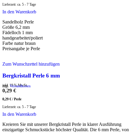
Lieferzeit:
ca. 5 - 7 Tage
In den Warenkorb
Sandelholz Perle
Größe 6,2 mm
Fädelloch 1 mm
handgearbeitet/poliert
Farbe natur braun
Preisangabe je Perle
Zum Wunschzettel hinzufügen
Bergkristall Perle 6 mm
inkl. 19 % MwSt.
zzgl.
Versandkosten
0,29
€
0,29
€
/
Perle
Lieferzeit:
ca. 5 - 7 Tage
In den Warenkorb
Kreieren Sie mit unserer Bergkristall Perle in klarer Ausführung
einzigartige Schmuckstücke höchster Qualität. Die 6 mm Perle, von