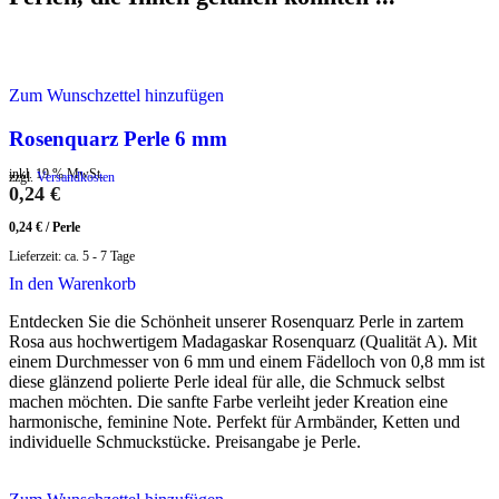
Zum Wunschzettel hinzufügen
Rosenquarz Perle 6 mm
inkl. 19 % MwSt.
zzgl.
Versandkosten
0,24
€
0,24
€
/
Perle
Lieferzeit:
ca. 5 - 7 Tage
In den Warenkorb
Entdecken Sie die Schönheit unserer Rosenquarz Perle in zartem
Rosa aus hochwertigem Madagaskar Rosenquarz (Qualität A). Mit
einem Durchmesser von 6 mm und einem Fädelloch von 0,8 mm ist
diese glänzend polierte Perle ideal für alle, die Schmuck selbst
machen möchten. Die sanfte Farbe verleiht jeder Kreation eine
harmonische, feminine Note. Perfekt für Armbänder, Ketten und
individuelle Schmuckstücke. Preisangabe je Perle.