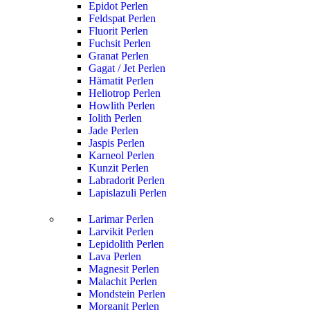
Epidot Perlen
Feldspat Perlen
Fluorit Perlen
Fuchsit Perlen
Granat Perlen
Gagat / Jet Perlen
Hämatit Perlen
Heliotrop Perlen
Howlith Perlen
Iolith Perlen
Jade Perlen
Jaspis Perlen
Karneol Perlen
Kunzit Perlen
Labradorit Perlen
Lapislazuli Perlen
Larimar Perlen
Larvikit Perlen
Lepidolith Perlen
Lava Perlen
Magnesit Perlen
Malachit Perlen
Mondstein Perlen
Morganit Perlen