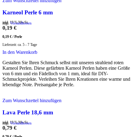
Zum Wunschzettel hinzufügen
Karneol Perle 6 mm
inkl. 19 % MwSt.
zzgl.
Versandkosten
0,19
€
0,19
€
/
Perle
Lieferzeit:
ca. 5 - 7 Tage
In den Warenkorb
Gestalten Sie Ihren Schmuck selbst mit unseren strahlend roten
Karneol Perlen. Diese gefärbten Karneol Perlen haben eine Größe
von 6 mm und ein Fädelloch von 1 mm, ideal für DIY-
Schmuckprojekte. Verleihen Sie Ihren Kreationen eine warme und
lebendige Note. Preisangabe je Perle.
Zum Wunschzettel hinzufügen
Lava Perle 18,6 mm
inkl. 19 % MwSt.
zzgl.
Versandkosten
0,79
€
0,79
€
/
Perle