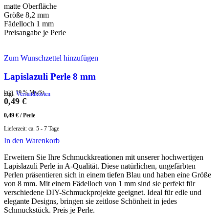
matte Oberfläche
Größe 8,2 mm
Fädelloch 1 mm
Preisangabe je Perle
Zum Wunschzettel hinzufügen
Lapislazuli Perle 8 mm
inkl. 19 % MwSt.
zzgl.
Versandkosten
0,49
€
0,49
€
/
Perle
Lieferzeit:
ca. 5 - 7 Tage
In den Warenkorb
Erweitern Sie Ihre Schmuckkreationen mit unserer hochwertigen
Lapislazuli Perle in A-Qualität. Diese natürlichen, ungefärbten
Perlen präsentieren sich in einem tiefen Blau und haben eine Größe
von 8 mm. Mit einem Fädelloch von 1 mm sind sie perfekt für
verschiedene DIY-Schmuckprojekte geeignet. Ideal für edle und
elegante Designs, bringen sie zeitlose Schönheit in jedes
Schmuckstück. Preis je Perle.