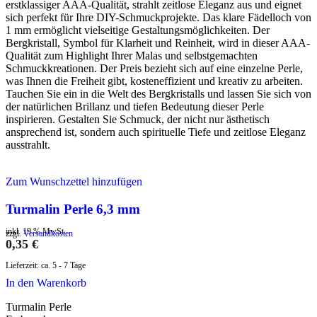
erstklassiger AAA-Qualität, strahlt zeitlose Eleganz aus und eignet
sich perfekt für Ihre DIY-Schmuckprojekte. Das klare Fädelloch von
1 mm ermöglicht vielseitige Gestaltungsmöglichkeiten. Der
Bergkristall, Symbol für Klarheit und Reinheit, wird in dieser AAA-
Qualität zum Highlight Ihrer Malas und selbstgemachten
Schmuckkreationen. Der Preis bezieht sich auf eine einzelne Perle,
was Ihnen die Freiheit gibt, kosteneffizient und kreativ zu arbeiten.
Tauchen Sie ein in die Welt des Bergkristalls und lassen Sie sich von
der natürlichen Brillanz und tiefen Bedeutung dieser Perle
inspirieren. Gestalten Sie Schmuck, der nicht nur ästhetisch
ansprechend ist, sondern auch spirituelle Tiefe und zeitlose Eleganz
ausstrahlt.
Zum Wunschzettel hinzufügen
Turmalin Perle 6,3 mm
inkl. 19 % MwSt.
zzgl.
Versandkosten
0,35
€
Lieferzeit:
ca. 5 - 7 Tage
In den Warenkorb
Turmalin Perle