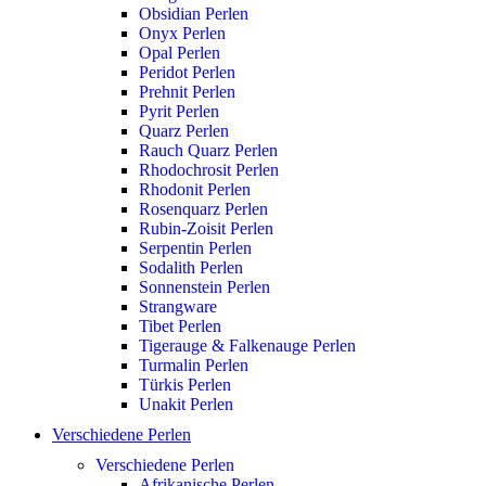
Obsidian Perlen
Onyx Perlen
Opal Perlen
Peridot Perlen
Prehnit Perlen
Pyrit Perlen
Quarz Perlen
Rauch Quarz Perlen
Rhodochrosit Perlen
Rhodonit Perlen
Rosenquarz Perlen
Rubin-Zoisit Perlen
Serpentin Perlen
Sodalith Perlen
Sonnenstein Perlen
Strangware
Tibet Perlen
Tigerauge & Falkenauge Perlen
Turmalin Perlen
Türkis Perlen
Unakit Perlen
Verschiedene Perlen
Verschiedene Perlen
Afrikanische Perlen