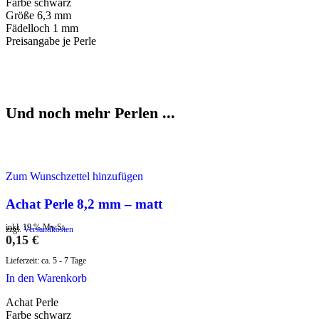
Farbe schwarz
Größe 6,3 mm
Fädelloch 1 mm
Preisangabe je Perle
Und noch mehr Perlen ...
Zum Wunschzettel hinzufügen
Achat Perle 8,2 mm – matt
inkl. 19 % MwSt.
zzgl.
Versandkosten
0,15
€
Lieferzeit:
ca. 5 - 7 Tage
In den Warenkorb
Achat Perle
Farbe schwarz