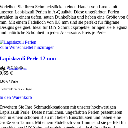
Verleihen Sie Ihren Schmuckstücken einen Hauch von Luxus mit
unseren Lapislazuli Perlen in A-Qualität. Diese ungefärbten Perlen
strahlen in einem tiefen, satten Dunkelblau und haben eine Größe von 
mm. Mit einem Fädelloch von 0,8 mm sind sie perfekt für filigrane
Designs geeignet. Ideal für DIY-Schmuckprojekte, bringen sie Eleganz
und natürliche Schönheit in jedes Accessoire. Preis je Perle.
Zum Wunschzettel hinzufügen
Lapislazuli Perle 12 mm
inkl. 19 % MwSt.
zzgl.
Versandkosten
0,65
€
0,65
€
/
Perle
Lieferzeit:
ca. 5 - 7 Tage
In den Warenkorb
Erweitern Sie Ihre Schmuckkreationen mit unserer hochwertigen
Lapislazuli Perle. Diese natürlichen, ungefärbten Perlen präsentieren
sich in einem schönen Blau mit hellen Einschlüssen und haben eine
Größe von 12 mm. Mit einem Fädelloch von 1 mm sind sie perfekt für
verschiedene DIY-Schmuckprojekte geeignet. Ideal für edle und