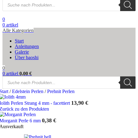
Products
search
0
0
artikel
Alle Kategorien
Start
Anleitungen
Galerie
Über baoshi
0
0
artikel
0,00
€
Products
search
Start
/
Edelstein Perlen
/
Prehnit Perlen
13,90
€
Iolith Perlen Strang 4 mm - facettiert
Zurück zu den Produkten
0,38
€
Morganit Perle 6 mm
Ausverkauft