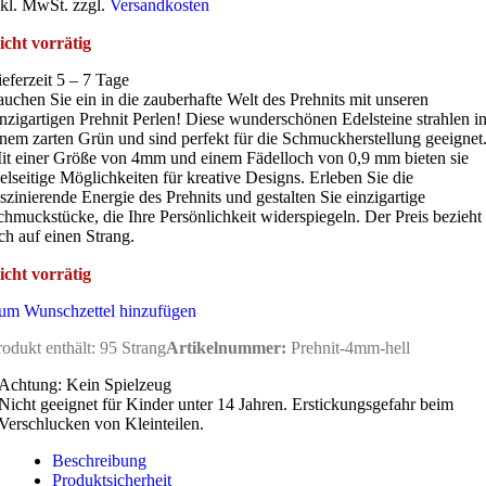
nkl. MwSt. zzgl.
Versandkosten
icht vorrätig
ieferzeit 5 – 7 Tage
auchen Sie ein in die zauberhafte Welt des Prehnits mit unseren
inzigartigen Prehnit Perlen! Diese wunderschönen Edelsteine strahlen i
inem zarten Grün und sind perfekt für die Schmuckherstellung geeignet
it einer Größe von 4mm und einem Fädelloch von 0,9 mm bieten sie
ielseitige Möglichkeiten für kreative Designs. Erleben Sie die
aszinierende Energie des Prehnits und gestalten Sie einzigartige
chmuckstücke, die Ihre Persönlichkeit widerspiegeln. Der Preis bezieht
ich auf einen Strang.
icht vorrätig
um Wunschzettel hinzufügen
rodukt enthält: 95
Strang
Artikelnummer:
Prehnit-4mm-hell
Achtung: Kein Spielzeug
Nicht geeignet für Kinder unter 14 Jahren. Erstickungsgefahr beim
Verschlucken von Kleinteilen.
Beschreibung
Produktsicherheit