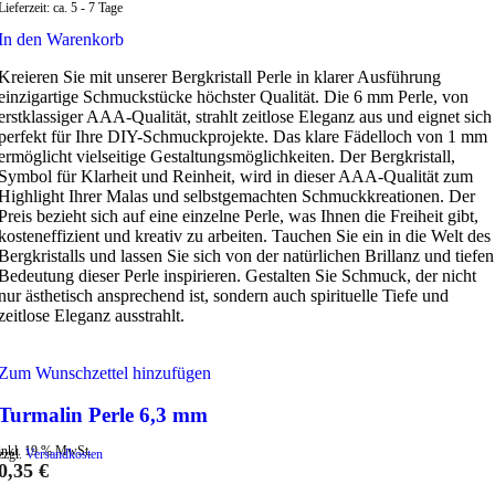
Lieferzeit:
ca. 5 - 7 Tage
In den Warenkorb
Kreieren Sie mit unserer Bergkristall Perle in klarer Ausführung
einzigartige Schmuckstücke höchster Qualität. Die 6 mm Perle, von
erstklassiger AAA-Qualität, strahlt zeitlose Eleganz aus und eignet sich
perfekt für Ihre DIY-Schmuckprojekte. Das klare Fädelloch von 1 mm
ermöglicht vielseitige Gestaltungsmöglichkeiten. Der Bergkristall,
Symbol für Klarheit und Reinheit, wird in dieser AAA-Qualität zum
Highlight Ihrer Malas und selbstgemachten Schmuckkreationen. Der
Preis bezieht sich auf eine einzelne Perle, was Ihnen die Freiheit gibt,
kosteneffizient und kreativ zu arbeiten. Tauchen Sie ein in die Welt des
Bergkristalls und lassen Sie sich von der natürlichen Brillanz und tiefen
Bedeutung dieser Perle inspirieren. Gestalten Sie Schmuck, der nicht
nur ästhetisch ansprechend ist, sondern auch spirituelle Tiefe und
zeitlose Eleganz ausstrahlt.
Zum Wunschzettel hinzufügen
Turmalin Perle 6,3 mm
inkl. 19 % MwSt.
zzgl.
Versandkosten
0,35
€