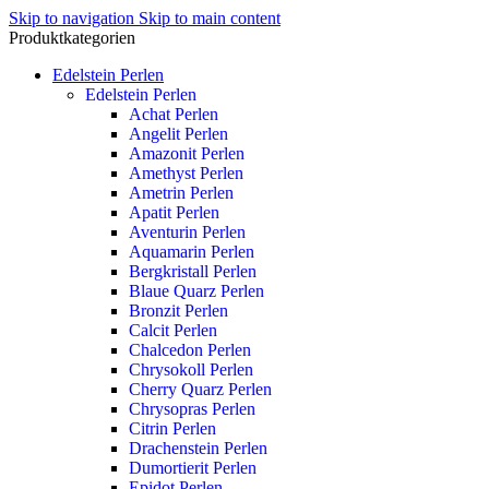
Skip to navigation
Skip to main content
Produktkategorien
Edelstein Perlen
Edelstein Perlen
Achat Perlen
Angelit Perlen
Amazonit Perlen
Amethyst Perlen
Ametrin Perlen
Apatit Perlen
Aventurin Perlen
Aquamarin Perlen
Bergkristall Perlen
Blaue Quarz Perlen
Bronzit Perlen
Calcit Perlen
Chalcedon Perlen
Chrysokoll Perlen
Cherry Quarz Perlen
Chrysopras Perlen
Citrin Perlen
Drachenstein Perlen
Dumortierit Perlen
Epidot Perlen