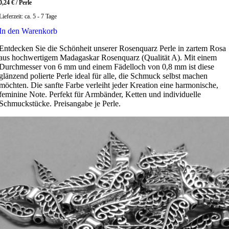
0,24
€
/
Perle
Lieferzeit:
ca. 5 - 7 Tage
In den Warenkorb
Entdecken Sie die Schönheit unserer Rosenquarz Perle in zartem Rosa
aus hochwertigem Madagaskar Rosenquarz (Qualität A). Mit einem
Durchmesser von 6 mm und einem Fädelloch von 0,8 mm ist diese
glänzend polierte Perle ideal für alle, die Schmuck selbst machen
möchten. Die sanfte Farbe verleiht jeder Kreation eine harmonische,
feminine Note. Perfekt für Armbänder, Ketten und individuelle
Schmuckstücke. Preisangabe je Perle.