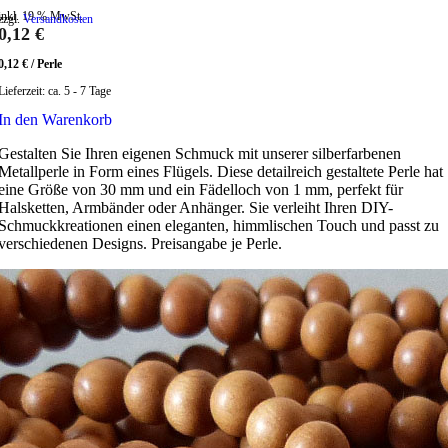
inkl. 19 % MwSt.
zzgl.
Versandkosten
0,12
€
0,12
€
/
Perle
Lieferzeit:
ca. 5 - 7 Tage
In den Warenkorb
Gestalten Sie Ihren eigenen Schmuck mit unserer silberfarbenen
Metallperle in Form eines Flügels. Diese detailreich gestaltete Perle hat
eine Größe von 30 mm und ein Fädelloch von 1 mm, perfekt für
Halsketten, Armbänder oder Anhänger. Sie verleiht Ihren DIY-
Schmuckkreationen einen eleganten, himmlischen Touch und passt zu
verschiedenen Designs. Preisangabe je Perle.