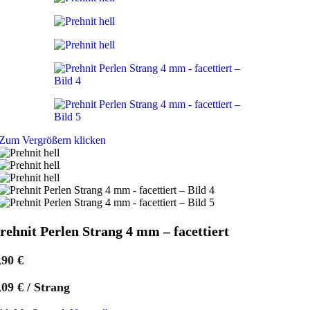
Zum Vergrößern klicken
rehnit Perlen Strang 4 mm – facettiert
,90
€
,09
€
/
Strang