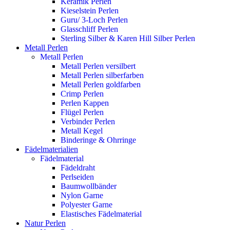
Keramik Perlen
Kieselstein Perlen
Guru/ 3-Loch Perlen
Glasschliff Perlen
Sterling Silber & Karen Hill Silber Perlen
Metall Perlen
Metall Perlen
Metall Perlen versilbert
Metall Perlen silberfarben
Metall Perlen goldfarben
Crimp Perlen
Perlen Kappen
Flügel Perlen
Verbinder Perlen
Metall Kegel
Binderinge & Ohrringe
Fädelmaterialien
Fädelmaterial
Fädeldraht
Perlseiden
Baumwollbänder
Nylon Garne
Polyester Garne
Elastisches Fädelmaterial
Natur Perlen