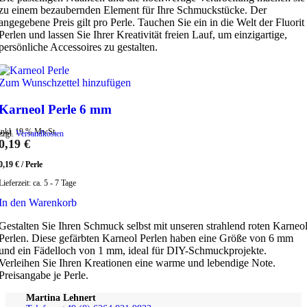
zu einem bezaubernden Element für Ihre Schmuckstücke. Der
angegebene Preis gilt pro Perle. Tauchen Sie ein in die Welt der Fluorit
Perlen und lassen Sie Ihrer Kreativität freien Lauf, um einzigartige,
persönliche Accessoires zu gestalten.
Zum Wunschzettel hinzufügen
Karneol Perle 6 mm
inkl. 19 % MwSt.
zzgl.
Versandkosten
0,19
€
0,19
€
/
Perle
Lieferzeit:
ca. 5 - 7 Tage
In den Warenkorb
Gestalten Sie Ihren Schmuck selbst mit unseren strahlend roten Karneo
Perlen. Diese gefärbten Karneol Perlen haben eine Größe von 6 mm
und ein Fädelloch von 1 mm, ideal für DIY-Schmuckprojekte.
Verleihen Sie Ihren Kreationen eine warme und lebendige Note.
Preisangabe je Perle.
Martina Lehnert