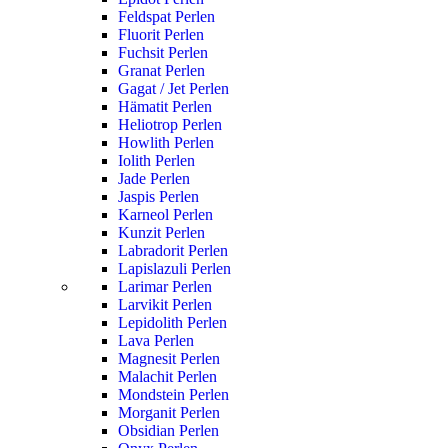
Feldspat Perlen
Fluorit Perlen
Fuchsit Perlen
Granat Perlen
Gagat / Jet Perlen
Hämatit Perlen
Heliotrop Perlen
Howlith Perlen
Iolith Perlen
Jade Perlen
Jaspis Perlen
Karneol Perlen
Kunzit Perlen
Labradorit Perlen
Lapislazuli Perlen
Larimar Perlen
Larvikit Perlen
Lepidolith Perlen
Lava Perlen
Magnesit Perlen
Malachit Perlen
Mondstein Perlen
Morganit Perlen
Obsidian Perlen