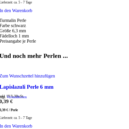
Lieferzeit:
ca. 5 - 7 Tage
In den Warenkorb
Turmalin Perle
Farbe schwarz
Größe 6,3 mm
Fädelloch 1 mm
Preisangabe je Perle
Und noch mehr Perlen ...
Zum Wunschzettel hinzufügen
Lapislazuli Perle 6 mm
inkl. 19 % MwSt.
zzgl.
Versandkosten
0,39
€
0,39
€
/
Perle
Lieferzeit:
ca. 5 - 7 Tage
In den Warenkorb