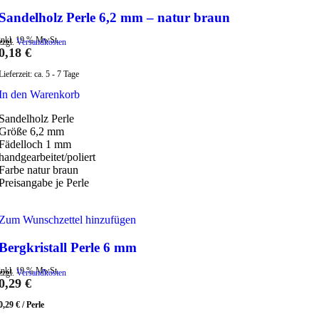
Sandelholz Perle 6,2 mm – natur braun
inkl. 19 % MwSt.
zzgl.
Versandkosten
0,18
€
Lieferzeit:
ca. 5 - 7 Tage
In den Warenkorb
Sandelholz Perle
Größe 6,2 mm
Fädelloch 1 mm
handgearbeitet/poliert
Farbe natur braun
Preisangabe je Perle
Zum Wunschzettel hinzufügen
Bergkristall Perle 6 mm
inkl. 19 % MwSt.
zzgl.
Versandkosten
0,29
€
0,29
€
/
Perle