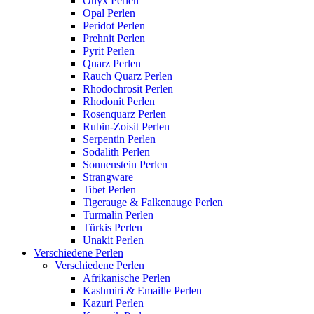
Onyx Perlen
Opal Perlen
Peridot Perlen
Prehnit Perlen
Pyrit Perlen
Quarz Perlen
Rauch Quarz Perlen
Rhodochrosit Perlen
Rhodonit Perlen
Rosenquarz Perlen
Rubin-Zoisit Perlen
Serpentin Perlen
Sodalith Perlen
Sonnenstein Perlen
Strangware
Tibet Perlen
Tigerauge & Falkenauge Perlen
Turmalin Perlen
Türkis Perlen
Unakit Perlen
Verschiedene Perlen
Verschiedene Perlen
Afrikanische Perlen
Kashmiri & Emaille Perlen
Kazuri Perlen