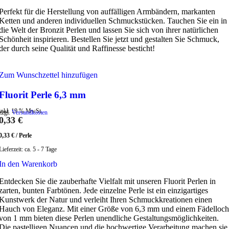
Perfekt für die Herstellung von auffälligen Armbändern, markanten
Ketten und anderen individuellen Schmuckstücken. Tauchen Sie ein in
die Welt der Bronzit Perlen und lassen Sie sich von ihrer natürlichen
Schönheit inspirieren. Bestellen Sie jetzt und gestalten Sie Schmuck,
der durch seine Qualität und Raffinesse besticht!
Zum Wunschzettel hinzufügen
Fluorit Perle 6,3 mm
inkl. 19 % MwSt.
zzgl.
Versandkosten
0,33
€
0,33
€
/
Perle
Lieferzeit:
ca. 5 - 7 Tage
In den Warenkorb
Entdecken Sie die zauberhafte Vielfalt mit unseren Fluorit Perlen in
zarten, bunten Farbtönen. Jede einzelne Perle ist ein einzigartiges
Kunstwerk der Natur und verleiht Ihren Schmuckkreationen einen
Hauch von Eleganz. Mit einer Größe von 6,3 mm und einem Fädelloch
von 1 mm bieten diese Perlen unendliche Gestaltungsmöglichkeiten.
Die pastelligen Nuancen und die hochwertige Verarbeitung machen sie