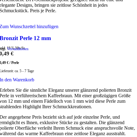
elegante Designs, bringen sie zeitlose Schönheit in jedes
Schmuckstück. Preis je Perle.
Zum Wunschzettel hinzufügen
Bronzit Perle 12 mm
inkl. 19 % MwSt.
zzgl.
Versandkosten
0,49
€
0,49
€
/
Perle
Lieferzeit:
ca. 5 - 7 Tage
In den Warenkorb
Erleben Sie die sinnliche Eleganz unserer glänzend polierten Bronzit
Perle in verführerischem Kaffeebraun. Mit einer großzügigen Größe
von 12 mm und einem Fädelloch von 1 mm wird diese Perle zum
strahlenden Highlight Ihrer Schmuckkreationen.
Der angegebene Preis bezieht sich auf jede einzelne Perle, und
ermöglicht es Ihnen, exklusive Stücke zu gestalten. Die glänzend
polierte Oberfläche verleiht Ihrem Schmuck eine anspruchsvolle Note,
während das warme Kaffeebraun eine zeitlose Eleganz ausstrahlt.