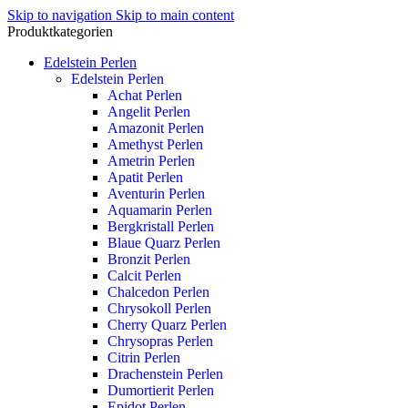
Skip to navigation
Skip to main content
Produktkategorien
Edelstein Perlen
Edelstein Perlen
Achat Perlen
Angelit Perlen
Amazonit Perlen
Amethyst Perlen
Ametrin Perlen
Apatit Perlen
Aventurin Perlen
Aquamarin Perlen
Bergkristall Perlen
Blaue Quarz Perlen
Bronzit Perlen
Calcit Perlen
Chalcedon Perlen
Chrysokoll Perlen
Cherry Quarz Perlen
Chrysopras Perlen
Citrin Perlen
Drachenstein Perlen
Dumortierit Perlen
Epidot Perlen