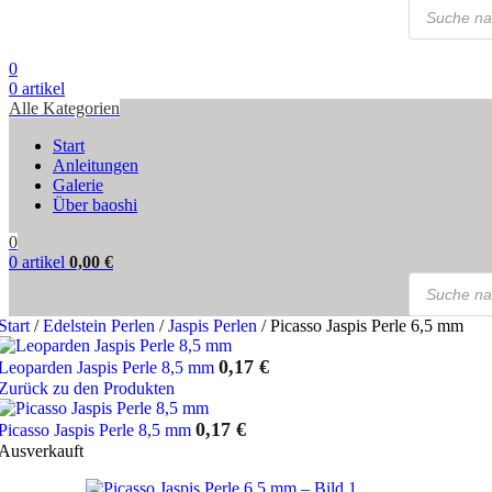
Products
search
0
0
artikel
Alle Kategorien
Start
Anleitungen
Galerie
Über baoshi
0
0
artikel
0,00
€
Products
search
Start
/
Edelstein Perlen
/
Jaspis Perlen
/
Picasso Jaspis Perle 6,5 mm
0,17
€
Leoparden Jaspis Perle 8,5 mm
Zurück zu den Produkten
0,17
€
Picasso Jaspis Perle 8,5 mm
Ausverkauft