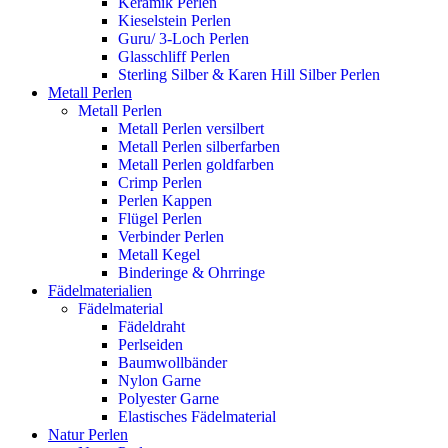
Keramik Perlen
Kieselstein Perlen
Guru/ 3-Loch Perlen
Glasschliff Perlen
Sterling Silber & Karen Hill Silber Perlen
Metall Perlen
Metall Perlen
Metall Perlen versilbert
Metall Perlen silberfarben
Metall Perlen goldfarben
Crimp Perlen
Perlen Kappen
Flügel Perlen
Verbinder Perlen
Metall Kegel
Binderinge & Ohrringe
Fädelmaterialien
Fädelmaterial
Fädeldraht
Perlseiden
Baumwollbänder
Nylon Garne
Polyester Garne
Elastisches Fädelmaterial
Natur Perlen