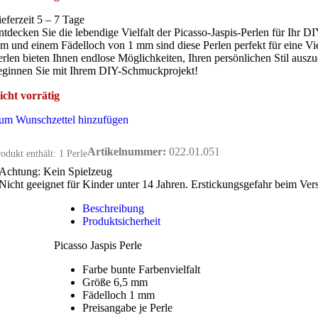
ieferzeit 5 – 7 Tage
ntdecken Sie die lebendige Vielfalt der Picasso-Jaspis-Perlen für Ihr D
m und einem Fädelloch von 1 mm sind diese Perlen perfekt für eine Vi
erlen bieten Ihnen endlose Möglichkeiten, Ihren persönlichen Stil auszud
eginnen Sie mit Ihrem DIY-Schmuckprojekt!
icht vorrätig
um Wunschzettel hinzufügen
Artikelnummer:
022.01.051
odukt enthält: 1
Perle
Achtung: Kein Spielzeug
Nicht geeignet für Kinder unter 14 Jahren. Erstickungsgefahr beim Ver
Beschreibung
Produktsicherheit
Picasso Jaspis Perle
Farbe bunte Farbenvielfalt
Größe 6,5 mm
Fädelloch 1 mm
Preisangabe je Perle