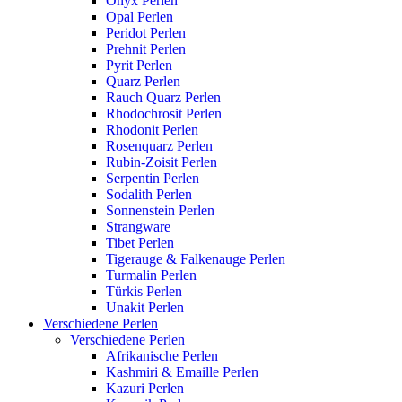
Onyx Perlen
Opal Perlen
Peridot Perlen
Prehnit Perlen
Pyrit Perlen
Quarz Perlen
Rauch Quarz Perlen
Rhodochrosit Perlen
Rhodonit Perlen
Rosenquarz Perlen
Rubin-Zoisit Perlen
Serpentin Perlen
Sodalith Perlen
Sonnenstein Perlen
Strangware
Tibet Perlen
Tigerauge & Falkenauge Perlen
Turmalin Perlen
Türkis Perlen
Unakit Perlen
Verschiedene Perlen
Verschiedene Perlen
Afrikanische Perlen
Kashmiri & Emaille Perlen
Kazuri Perlen