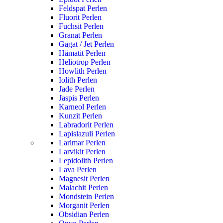
Feldspat Perlen
Fluorit Perlen
Fuchsit Perlen
Granat Perlen
Gagat / Jet Perlen
Hämatit Perlen
Heliotrop Perlen
Howlith Perlen
Iolith Perlen
Jade Perlen
Jaspis Perlen
Karneol Perlen
Kunzit Perlen
Labradorit Perlen
Lapislazuli Perlen
Larimar Perlen
Larvikit Perlen
Lepidolith Perlen
Lava Perlen
Magnesit Perlen
Malachit Perlen
Mondstein Perlen
Morganit Perlen
Obsidian Perlen