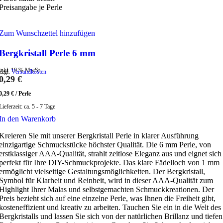
Preisangabe je Perle
Zum Wunschzettel hinzufügen
Bergkristall Perle 6 mm
inkl. 19 % MwSt.
zzgl.
Versandkosten
0,29
€
0,29
€
/
Perle
Lieferzeit:
ca. 5 - 7 Tage
In den Warenkorb
Kreieren Sie mit unserer Bergkristall Perle in klarer Ausführung
einzigartige Schmuckstücke höchster Qualität. Die 6 mm Perle, von
erstklassiger AAA-Qualität, strahlt zeitlose Eleganz aus und eignet sich
perfekt für Ihre DIY-Schmuckprojekte. Das klare Fädelloch von 1 mm
ermöglicht vielseitige Gestaltungsmöglichkeiten. Der Bergkristall,
Symbol für Klarheit und Reinheit, wird in dieser AAA-Qualität zum
Highlight Ihrer Malas und selbstgemachten Schmuckkreationen. Der
Preis bezieht sich auf eine einzelne Perle, was Ihnen die Freiheit gibt,
kosteneffizient und kreativ zu arbeiten. Tauchen Sie ein in die Welt des
Bergkristalls und lassen Sie sich von der natürlichen Brillanz und tiefen