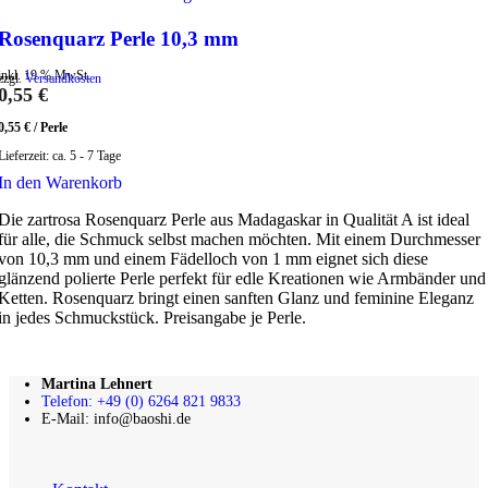
Rosenquarz Perle 10,3 mm
inkl. 19 % MwSt.
zzgl.
Versandkosten
0,55
€
0,55
€
/
Perle
Lieferzeit:
ca. 5 - 7 Tage
In den Warenkorb
Die zartrosa Rosenquarz Perle aus Madagaskar in Qualität A ist ideal
für alle, die Schmuck selbst machen möchten. Mit einem Durchmesser
von 10,3 mm und einem Fädelloch von 1 mm eignet sich diese
glänzend polierte Perle perfekt für edle Kreationen wie Armbänder und
Ketten. Rosenquarz bringt einen sanften Glanz und feminine Eleganz
in jedes Schmuckstück. Preisangabe je Perle.
Martina Lehnert
Telefon: +49 (0) 6264 821 9833
E-Mail: info@baoshi.de