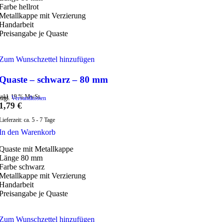
Farbe hellrot
Metallkappe mit Verzierung
Handarbeit
Preisangabe je Quaste
Zum Wunschzettel hinzufügen
Quaste – schwarz – 80 mm
inkl. 19 % MwSt.
zzgl.
Versandkosten
1,79
€
Lieferzeit:
ca. 5 - 7 Tage
In den Warenkorb
Quaste mit Metallkappe
Länge 80 mm
Farbe schwarz
Metallkappe mit Verzierung
Handarbeit
Preisangabe je Quaste
Zum Wunschzettel hinzufügen