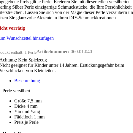
ngegebene Preis gilt je Perle. Kreieren Sie mit dieser edlen versilberten
terling Silber Perle einzigartige Schmuckstücke, die Ihre Persönlichkeit
nterstreichen. Lassen Sie sich von der Magie dieser Perle verzaubern u
etzen Sie glanzvolle Akzente in Ihren DIY-Schmuckkreationen.
icht vorrätig
um Wunschzettel hinzufügen
Artikelnummer:
060.01.040
odukt enthält: 1
Perle
Achtung: Kein Spielzeug
Nicht geeignet für Kinder unter 14 Jahren. Erstickungsgefahr beim
Verschlucken von Kleinteilen.
Beschreibung
Perle versilbert
Größe 7,5 mm
Dicke 4 mm
Yin und Yang
Fädelloch 1 mm
Preis je Perle