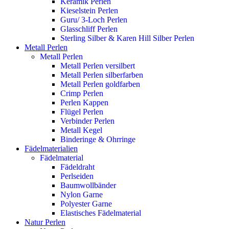
Keramik Perlen
Kieselstein Perlen
Guru/ 3-Loch Perlen
Glasschliff Perlen
Sterling Silber & Karen Hill Silber Perlen
Metall Perlen
Metall Perlen
Metall Perlen versilbert
Metall Perlen silberfarben
Metall Perlen goldfarben
Crimp Perlen
Perlen Kappen
Flügel Perlen
Verbinder Perlen
Metall Kegel
Binderinge & Ohrringe
Fädelmaterialien
Fädelmaterial
Fädeldraht
Perlseiden
Baumwollbänder
Nylon Garne
Polyester Garne
Elastisches Fädelmaterial
Natur Perlen