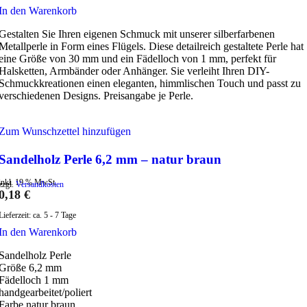
In den Warenkorb
Gestalten Sie Ihren eigenen Schmuck mit unserer silberfarbenen
Metallperle in Form eines Flügels. Diese detailreich gestaltete Perle hat
eine Größe von 30 mm und ein Fädelloch von 1 mm, perfekt für
Halsketten, Armbänder oder Anhänger. Sie verleiht Ihren DIY-
Schmuckkreationen einen eleganten, himmlischen Touch und passt zu
verschiedenen Designs. Preisangabe je Perle.
Zum Wunschzettel hinzufügen
Sandelholz Perle 6,2 mm – natur braun
inkl. 19 % MwSt.
zzgl.
Versandkosten
0,18
€
Lieferzeit:
ca. 5 - 7 Tage
In den Warenkorb
Sandelholz Perle
Größe 6,2 mm
Fädelloch 1 mm
handgearbeitet/poliert
Farbe natur braun