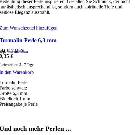
Bedeutung dieser Perle inspirieren. Gestalten Sie Schmuck, der nicht
nur ästhetisch ansprechend ist, sondern auch spirituelle Tiefe und
zeitlose Eleganz ausstrahlt.
Zum Wunschzettel hinzufügen
Turmalin Perle 6,3 mm
inkl. 19 % MwSt.
zzgl.
Versandkosten
0,35
€
Lieferzeit:
ca. 5 - 7 Tage
In den Warenkorb
Turmalin Perle
Farbe schwarz
Größe 6,3 mm
Fädelloch 1 mm
Preisangabe je Perle
Und noch mehr Perlen ...