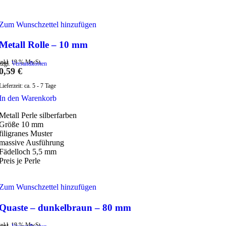
Zum Wunschzettel hinzufügen
Metall Rolle – 10 mm
inkl. 19 % MwSt.
zzgl.
Versandkosten
0,59
€
Lieferzeit:
ca. 5 - 7 Tage
In den Warenkorb
Metall Perle silberfarben
Größe 10 mm
filigranes Muster
massive Ausführung
Fädelloch 5,5 mm
Preis je Perle
Zum Wunschzettel hinzufügen
Quaste – dunkelbraun – 80 mm
inkl. 19 % MwSt.