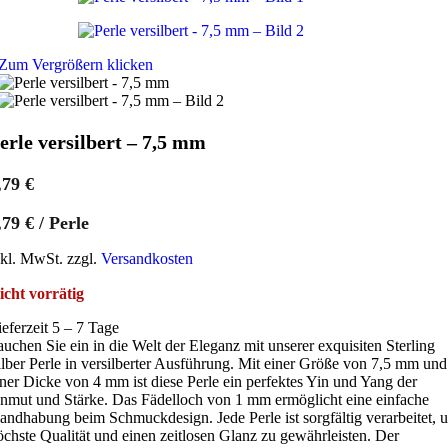
Zum Vergrößern klicken
erle versilbert – 7,5 mm
,79
€
,79
€
/
Perle
nkl. MwSt. zzgl.
Versandkosten
icht vorrätig
ieferzeit 5 – 7 Tage
auchen Sie ein in die Welt der Eleganz mit unserer exquisiten Sterling
ilber Perle in versilberter Ausführung. Mit einer Größe von 7,5 mm und
iner Dicke von 4 mm ist diese Perle ein perfektes Yin und Yang der
nmut und Stärke. Das Fädelloch von 1 mm ermöglicht eine einfache
andhabung beim Schmuckdesign. Jede Perle ist sorgfältig verarbeitet, 
öchste Qualität und einen zeitlosen Glanz zu gewährleisten. Der