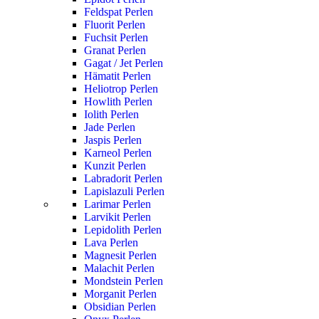
Feldspat Perlen
Fluorit Perlen
Fuchsit Perlen
Granat Perlen
Gagat / Jet Perlen
Hämatit Perlen
Heliotrop Perlen
Howlith Perlen
Iolith Perlen
Jade Perlen
Jaspis Perlen
Karneol Perlen
Kunzit Perlen
Labradorit Perlen
Lapislazuli Perlen
Larimar Perlen
Larvikit Perlen
Lepidolith Perlen
Lava Perlen
Magnesit Perlen
Malachit Perlen
Mondstein Perlen
Morganit Perlen
Obsidian Perlen