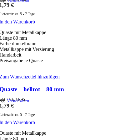
zzgl.
Versandkosten
1,79
€
Lieferzeit:
ca. 5 - 7 Tage
In den Warenkorb
Quaste mit Metallkappe
Länge 80 mm
Farbe dunkelbraun
Metallkappe mit Verzierung
Handarbeit
Preisangabe je Quaste
Zum Wunschzettel hinzufügen
Quaste – hellrot – 80 mm
inkl. 19 % MwSt.
zzgl.
Versandkosten
1,79
€
Lieferzeit:
ca. 5 - 7 Tage
In den Warenkorb
Quaste mit Metallkappe
Länge 80 mm