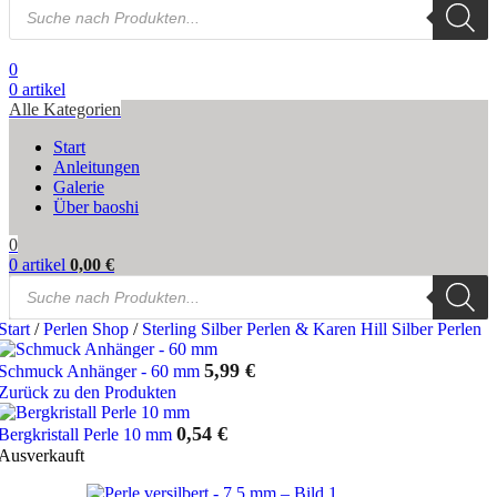
Products
search
0
0
artikel
Alle Kategorien
Start
Anleitungen
Galerie
Über baoshi
0
0
artikel
0,00
€
Products
search
Start
/
Perlen Shop
/
Sterling Silber Perlen & Karen Hill Silber Perlen
5,99
€
Schmuck Anhänger - 60 mm
Zurück zu den Produkten
0,54
€
Bergkristall Perle 10 mm
Ausverkauft