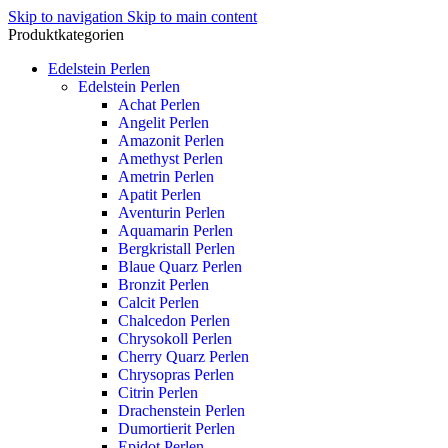
Skip to navigation
Skip to main content
Produktkategorien
Edelstein Perlen
Edelstein Perlen
Achat Perlen
Angelit Perlen
Amazonit Perlen
Amethyst Perlen
Ametrin Perlen
Apatit Perlen
Aventurin Perlen
Aquamarin Perlen
Bergkristall Perlen
Blaue Quarz Perlen
Bronzit Perlen
Calcit Perlen
Chalcedon Perlen
Chrysokoll Perlen
Cherry Quarz Perlen
Chrysopras Perlen
Citrin Perlen
Drachenstein Perlen
Dumortierit Perlen
Epidot Perlen