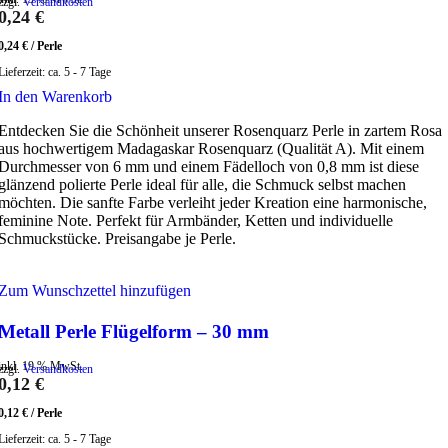
zzgl.
Versandkosten
0,24
€
0,24
€
/
Perle
Lieferzeit:
ca. 5 - 7 Tage
In den Warenkorb
Entdecken Sie die Schönheit unserer Rosenquarz Perle in zartem Rosa
aus hochwertigem Madagaskar Rosenquarz (Qualität A). Mit einem
Durchmesser von 6 mm und einem Fädelloch von 0,8 mm ist diese
glänzend polierte Perle ideal für alle, die Schmuck selbst machen
möchten. Die sanfte Farbe verleiht jeder Kreation eine harmonische,
feminine Note. Perfekt für Armbänder, Ketten und individuelle
Schmuckstücke. Preisangabe je Perle.
Zum Wunschzettel hinzufügen
Metall Perle Flügelform – 30 mm
inkl. 19 % MwSt.
zzgl.
Versandkosten
0,12
€
0,12
€
/
Perle
Lieferzeit:
ca. 5 - 7 Tage