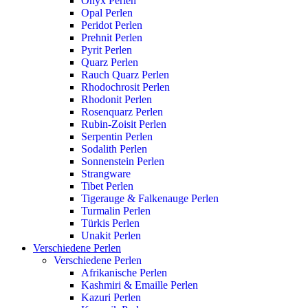
Onyx Perlen
Opal Perlen
Peridot Perlen
Prehnit Perlen
Pyrit Perlen
Quarz Perlen
Rauch Quarz Perlen
Rhodochrosit Perlen
Rhodonit Perlen
Rosenquarz Perlen
Rubin-Zoisit Perlen
Serpentin Perlen
Sodalith Perlen
Sonnenstein Perlen
Strangware
Tibet Perlen
Tigerauge & Falkenauge Perlen
Turmalin Perlen
Türkis Perlen
Unakit Perlen
Verschiedene Perlen
Verschiedene Perlen
Afrikanische Perlen
Kashmiri & Emaille Perlen
Kazuri Perlen