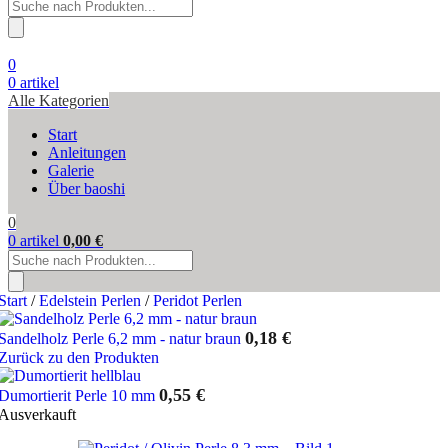
Products
search
0
0
artikel
Alle Kategorien
Start
Anleitungen
Galerie
Über baoshi
0
0
artikel
0,00
€
Products
search
Start
/
Edelstein Perlen
/
Peridot Perlen
0,18
€
Sandelholz Perle 6,2 mm - natur braun
Zurück zu den Produkten
0,55
€
Dumortierit Perle 10 mm
Ausverkauft