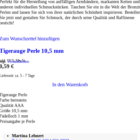
Perfekt für die Herstellung von auffälligen Armbändern, markanten Ketten und
anderen individuellen Schmuckstücken. Tauchen Sie ein in die Welt der Bronzi
Perlen und lassen Sie sich von ihrer natürlichen Schönheit inspirieren. Bestelle
Sie jetzt und gestalten Sie Schmuck, der durch seine Qualität und Raffinesse
besticht!
Zum Wunschzettel hinzufügen
Tigerauge Perle 10,5 mm
inkl. 19 % MwSt.
zzgl.
Versandkosten
0,59
€
Lieferzeit:
ca. 5 - 7 Tage
In den Warenkorb
Tigerauge Perle
Farbe bernstein
Qualität AAA
Größe 10,5 mm
Fädelloch 1 mm
Preisangabe je Perle
Martina Lehnert