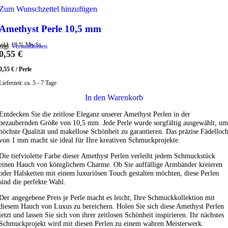
Zum Wunschzettel hinzufügen
Amethyst Perle 10,5 mm
inkl. 19 % MwSt.
zzgl.
Versandkosten
0,55
€
0,55
€
/
Perle
Lieferzeit:
ca. 5 - 7 Tage
In den Warenkorb
Entdecken Sie die zeitlose Eleganz unserer Amethyst Perlen in der
bezaubernden Größe von 10,5 mm. Jede Perle wurde sorgfältig ausgewählt, um
höchste Qualität und makellose Schönheit zu garantieren. Das präzise Fädelloc
von 1 mm macht sie ideal für Ihre kreativen Schmuckprojekte.
Die tiefviolette Farbe dieser Amethyst Perlen verleiht jedem Schmuckstück
einen Hauch von königlichem Charme. Ob Sie auffällige Armbänder kreieren
oder Halsketten mit einem luxuriösen Touch gestalten möchten, diese Perlen
sind die perfekte Wahl.
Der angegebene Preis je Perle macht es leicht, Ihre Schmuckkollektion mit
diesem Hauch von Luxus zu bereichern. Holen Sie sich diese Amethyst Perlen
jetzt und lassen Sie sich von ihrer zeitlosen Schönheit inspirieren. Ihr nächstes
Schmuckprojekt wird mit diesen Perlen zu einem wahren Meisterwerk.