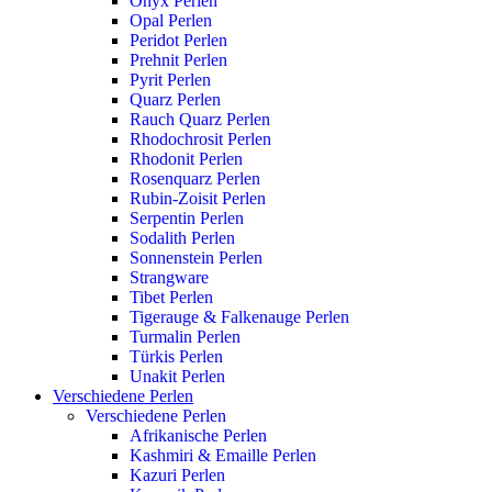
Onyx Perlen
Opal Perlen
Peridot Perlen
Prehnit Perlen
Pyrit Perlen
Quarz Perlen
Rauch Quarz Perlen
Rhodochrosit Perlen
Rhodonit Perlen
Rosenquarz Perlen
Rubin-Zoisit Perlen
Serpentin Perlen
Sodalith Perlen
Sonnenstein Perlen
Strangware
Tibet Perlen
Tigerauge & Falkenauge Perlen
Turmalin Perlen
Türkis Perlen
Unakit Perlen
Verschiedene Perlen
Verschiedene Perlen
Afrikanische Perlen
Kashmiri & Emaille Perlen
Kazuri Perlen