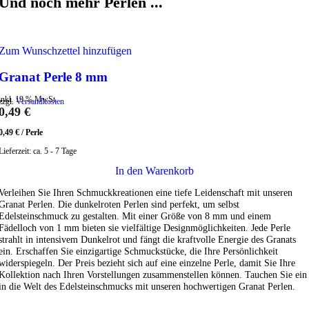
Und noch mehr Perlen ...
Zum Wunschzettel hinzufügen
Granat Perle 8 mm
inkl. 19 % MwSt.
zzgl.
Versandkosten
0,49
€
0,49
€
/
Perle
Lieferzeit:
ca. 5 - 7 Tage
In den Warenkorb
Verleihen Sie Ihren Schmuckkreationen eine tiefe Leidenschaft mit unseren
Granat Perlen. Die dunkelroten Perlen sind perfekt, um selbst
Edelsteinschmuck zu gestalten. Mit einer Größe von 8 mm und einem
Fädelloch von 1 mm bieten sie vielfältige Designmöglichkeiten. Jede Perle
strahlt in intensivem Dunkelrot und fängt die kraftvolle Energie des Granats
ein. Erschaffen Sie einzigartige Schmuckstücke, die Ihre Persönlichkeit
widerspiegeln. Der Preis bezieht sich auf eine einzelne Perle, damit Sie Ihre
Kollektion nach Ihren Vorstellungen zusammenstellen können. Tauchen Sie ein
in die Welt des Edelsteinschmucks mit unseren hochwertigen Granat Perlen.