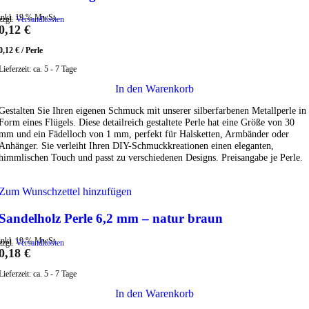
inkl. 19 % MwSt.
zzgl.
Versandkosten
0,12
€
0,12
€
/
Perle
Lieferzeit:
ca. 5 - 7 Tage
In den Warenkorb
Gestalten Sie Ihren eigenen Schmuck mit unserer silberfarbenen Metallperle in
Form eines Flügels. Diese detailreich gestaltete Perle hat eine Größe von 30
mm und ein Fädelloch von 1 mm, perfekt für Halsketten, Armbänder oder
Anhänger. Sie verleiht Ihren DIY-Schmuckkreationen einen eleganten,
himmlischen Touch und passt zu verschiedenen Designs. Preisangabe je Perle.
Zum Wunschzettel hinzufügen
Sandelholz Perle 6,2 mm – natur braun
inkl. 19 % MwSt.
zzgl.
Versandkosten
0,18
€
Lieferzeit:
ca. 5 - 7 Tage
In den Warenkorb