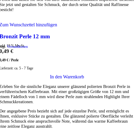
Sie jetzt und gestalten Sie Schmuck, der durch seine Qualität und Raffinesse
besticht!
Zum Wunschzettel hinzufügen
Bronzit Perle 12 mm
inkl. 19 % MwSt.
zzgl.
Versandkosten
0,49
€
0,49
€
/
Perle
Lieferzeit:
ca. 5 - 7 Tage
In den Warenkorb
Erleben Sie die sinnliche Eleganz unserer glänzend polierten Bronzit Perle in
verführerischem Kaffeebraun. Mit einer großzügigen Größe von 12 mm und
einem Fädelloch von 1 mm wird diese Perle zum strahlenden Highlight Ihrer
Schmuckkreationen.
Der angegebene Preis bezieht sich auf jede einzelne Perle, und ermöglicht es
Ihnen, exklusive Stücke zu gestalten. Die glänzend polierte Oberfläche verleiht
Ihrem Schmuck eine anspruchsvolle Note, während das warme Kaffeebraun
eine zeitlose Eleganz ausstrahlt.