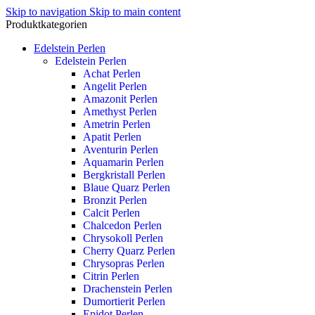
Skip to navigation
Skip to main content
Produktkategorien
Edelstein Perlen
Edelstein Perlen
Achat Perlen
Angelit Perlen
Amazonit Perlen
Amethyst Perlen
Ametrin Perlen
Apatit Perlen
Aventurin Perlen
Aquamarin Perlen
Bergkristall Perlen
Blaue Quarz Perlen
Bronzit Perlen
Calcit Perlen
Chalcedon Perlen
Chrysokoll Perlen
Cherry Quarz Perlen
Chrysopras Perlen
Citrin Perlen
Drachenstein Perlen
Dumortierit Perlen
Epidot Perlen