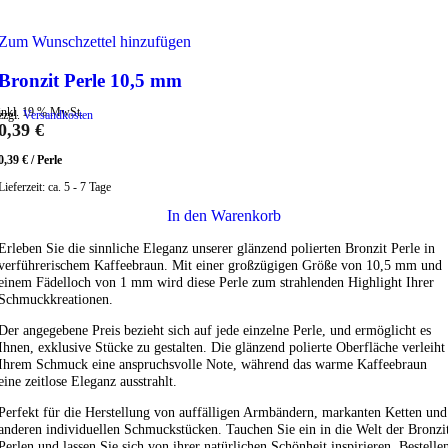
Zum Wunschzettel hinzufügen
Bronzit Perle 10,5 mm
inkl. 19 % MwSt.
zzgl.
Versandkosten
0,39
€
0,39
€
/
Perle
Lieferzeit:
ca. 5 - 7 Tage
In den Warenkorb
Erleben Sie die sinnliche Eleganz unserer glänzend polierten Bronzit Perle in
verführerischem Kaffeebraun. Mit einer großzügigen Größe von 10,5 mm und
einem Fädelloch von 1 mm wird diese Perle zum strahlenden Highlight Ihrer
Schmuckkreationen.
Der angegebene Preis bezieht sich auf jede einzelne Perle, und ermöglicht es
Ihnen, exklusive Stücke zu gestalten. Die glänzend polierte Oberfläche verleiht
Ihrem Schmuck eine anspruchsvolle Note, während das warme Kaffeebraun
eine zeitlose Eleganz ausstrahlt.
Perfekt für die Herstellung von auffälligen Armbändern, markanten Ketten und
anderen individuellen Schmuckstücken. Tauchen Sie ein in die Welt der Bronzi
Perlen und lassen Sie sich von ihrer natürlichen Schönheit inspirieren. Bestelle