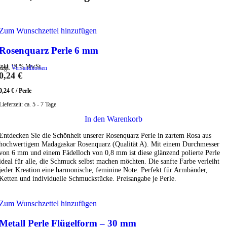
Zum Wunschzettel hinzufügen
Rosenquarz Perle 6 mm
inkl. 19 % MwSt.
zzgl.
Versandkosten
0,24
€
0,24
€
/
Perle
Lieferzeit:
ca. 5 - 7 Tage
In den Warenkorb
Entdecken Sie die Schönheit unserer Rosenquarz Perle in zartem Rosa aus
hochwertigem Madagaskar Rosenquarz (Qualität A). Mit einem Durchmesser
von 6 mm und einem Fädelloch von 0,8 mm ist diese glänzend polierte Perle
ideal für alle, die Schmuck selbst machen möchten. Die sanfte Farbe verleiht
jeder Kreation eine harmonische, feminine Note. Perfekt für Armbänder,
Ketten und individuelle Schmuckstücke. Preisangabe je Perle.
Zum Wunschzettel hinzufügen
Metall Perle Flügelform – 30 mm