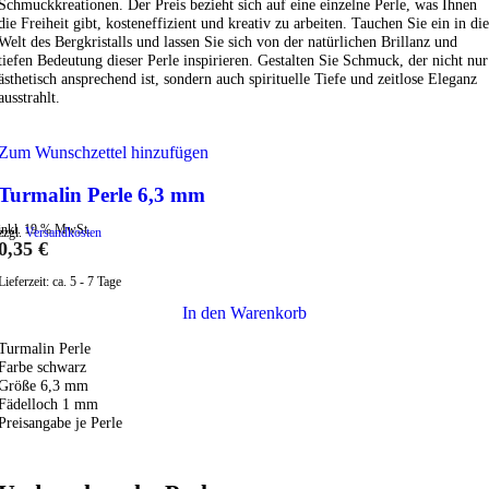
Schmuckkreationen. Der Preis bezieht sich auf eine einzelne Perle, was Ihnen
die Freiheit gibt, kosteneffizient und kreativ zu arbeiten. Tauchen Sie ein in die
Welt des Bergkristalls und lassen Sie sich von der natürlichen Brillanz und
tiefen Bedeutung dieser Perle inspirieren. Gestalten Sie Schmuck, der nicht nur
ästhetisch ansprechend ist, sondern auch spirituelle Tiefe und zeitlose Eleganz
ausstrahlt.
Zum Wunschzettel hinzufügen
Turmalin Perle 6,3 mm
inkl. 19 % MwSt.
zzgl.
Versandkosten
0,35
€
Lieferzeit:
ca. 5 - 7 Tage
In den Warenkorb
Turmalin Perle
Farbe schwarz
Größe 6,3 mm
Fädelloch 1 mm
Preisangabe je Perle