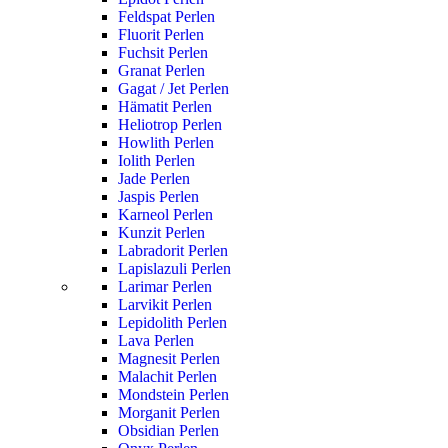
Feldspat Perlen
Fluorit Perlen
Fuchsit Perlen
Granat Perlen
Gagat / Jet Perlen
Hämatit Perlen
Heliotrop Perlen
Howlith Perlen
Iolith Perlen
Jade Perlen
Jaspis Perlen
Karneol Perlen
Kunzit Perlen
Labradorit Perlen
Lapislazuli Perlen
Larimar Perlen
Larvikit Perlen
Lepidolith Perlen
Lava Perlen
Magnesit Perlen
Malachit Perlen
Mondstein Perlen
Morganit Perlen
Obsidian Perlen