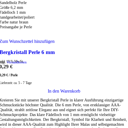
Sandelholz Perle
Größe 6,2 mm
Fädelloch 1 mm
handgearbeitet/poliert
Farbe natur braun
Preisangabe je Perle
Zum Wunschzettel hinzufügen
Bergkristall Perle 6 mm
inkl. 19 % MwSt.
zzgl.
Versandkosten
0,29
€
0,29
€
/
Perle
Lieferzeit:
ca. 5 - 7 Tage
In den Warenkorb
Kreieren Sie mit unserer Bergkristall Perle in klarer Ausführung einzigartige
Schmuckstücke höchster Qualität. Die 6 mm Perle, von erstklassiger AAA-
Qualität, strahlt zeitlose Eleganz aus und eignet sich perfekt für Ihre DIY-
Schmuckprojekte. Das klare Fädelloch von 1 mm ermöglicht vielseitige
Gestaltungsmöglichkeiten. Der Bergkristall, Symbol für Klarheit und Reinheit,
wird in dieser AAA-Qualität zum Highlight Ihrer Malas und selbstgemachten