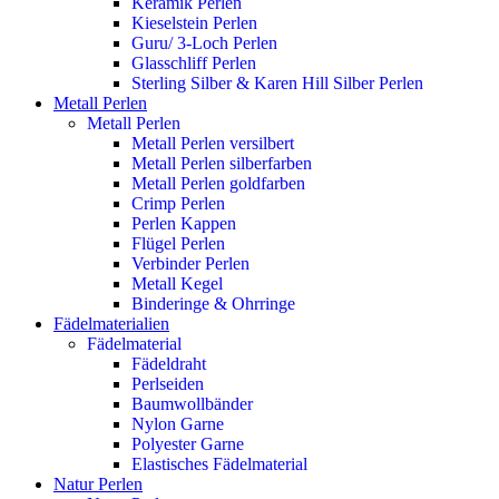
Keramik Perlen
Kieselstein Perlen
Guru/ 3-Loch Perlen
Glasschliff Perlen
Sterling Silber & Karen Hill Silber Perlen
Metall Perlen
Metall Perlen
Metall Perlen versilbert
Metall Perlen silberfarben
Metall Perlen goldfarben
Crimp Perlen
Perlen Kappen
Flügel Perlen
Verbinder Perlen
Metall Kegel
Binderinge & Ohrringe
Fädelmaterialien
Fädelmaterial
Fädeldraht
Perlseiden
Baumwollbänder
Nylon Garne
Polyester Garne
Elastisches Fädelmaterial
Natur Perlen