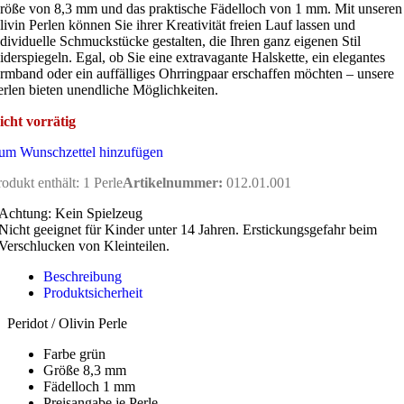
röße von 8,3 mm und das praktische Fädelloch von 1 mm. Mit unseren
livin Perlen können Sie ihrer Kreativität freien Lauf lassen und
ndividuelle Schmuckstücke gestalten, die Ihren ganz eigenen Stil
iderspiegeln. Egal, ob Sie eine extravagante Halskette, ein elegantes
rmband oder ein auffälliges Ohrringpaar erschaffen möchten – unsere
erlen bieten unendliche Möglichkeiten.
icht vorrätig
um Wunschzettel hinzufügen
rodukt enthält: 1
Perle
Artikelnummer:
012.01.001
Achtung: Kein Spielzeug
Nicht geeignet für Kinder unter 14 Jahren. Erstickungsgefahr beim
Verschlucken von Kleinteilen.
Beschreibung
Produktsicherheit
Peridot / Olivin Perle
Farbe grün
Größe 8,3 mm
Fädelloch 1 mm
Preisangabe je Perle