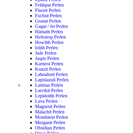
Feldspat Perlen
Fluorit Perlen
Fuchsit Perlen
Granat Perlen
Gagat / Jet Perlen
Hämatit Perlen
Heliotrop Perlen
Howlith Perlen
Iolith Perlen
Jade Perlen
Jaspis Perlen
Karneol Perlen
Kunzit Perlen
Labradorit Perlen
Lapislazuli Perlen
Larimar Perlen
Larvikit Perlen
Lepidolith Perlen
Lava Perlen
Magnesit Perlen
Malachit Perlen
Mondstein Perlen
Morganit Perlen
Obsidian Perlen