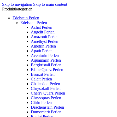
Skip to navigation
Skip to main content
Produktkategorien
Edelstein Perlen
Edelstein Perlen
Achat Perlen
Angelit Perlen
Amazonit Perlen
Amethyst Perlen
Ametrin Perlen
Apatit Perlen
Aventurin Perlen
Aquamarin Perlen
Bergkristall Perlen
Blaue Quarz Perlen
Bronzit Perlen
Calcit Perlen
Chalcedon Perlen
Chrysokoll Perlen
Cherry Quarz Perlen
Chrysopras Perlen
Citrin Perlen
Drachenstein Perlen
Dumortierit Perlen
Epidot Perlen