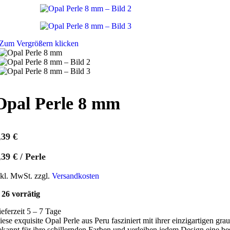
Zum Vergrößern klicken
Opal Perle 8 mm
,39
€
,39
€
/
Perle
nkl. MwSt. zzgl.
Versandkosten
26 vorrätig
ieferzeit 5 – 7 Tage
iese exquisite Opal Perle aus Peru fasziniert mit ihrer einzigartigen 
ekannt für ihre schillernden Farben und verleihen jedem Design eine be