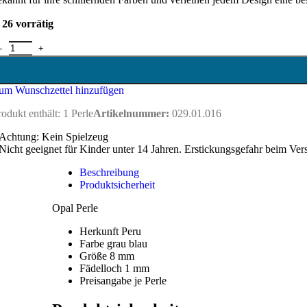
26 vorrätig
pal Perle 8 mm Menge
um Wunschzettel hinzufügen
rodukt enthält: 1
Perle
Artikelnummer:
029.01.016
Achtung: Kein Spielzeug
Nicht geeignet für Kinder unter 14 Jahren. Erstickungsgefahr beim Ver
Beschreibung
Produktsicherheit
Opal Perle
Herkunft Peru
Farbe grau blau
Größe 8 mm
Fädelloch 1 mm
Preisangabe je Perle