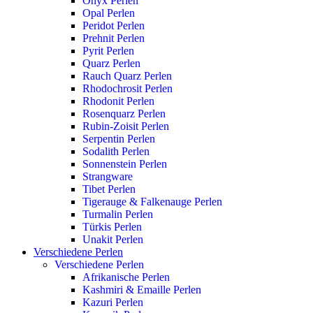
Onyx Perlen
Opal Perlen
Peridot Perlen
Prehnit Perlen
Pyrit Perlen
Quarz Perlen
Rauch Quarz Perlen
Rhodochrosit Perlen
Rhodonit Perlen
Rosenquarz Perlen
Rubin-Zoisit Perlen
Serpentin Perlen
Sodalith Perlen
Sonnenstein Perlen
Strangware
Tibet Perlen
Tigerauge & Falkenauge Perlen
Turmalin Perlen
Türkis Perlen
Unakit Perlen
Verschiedene Perlen
Verschiedene Perlen
Afrikanische Perlen
Kashmiri & Emaille Perlen
Kazuri Perlen