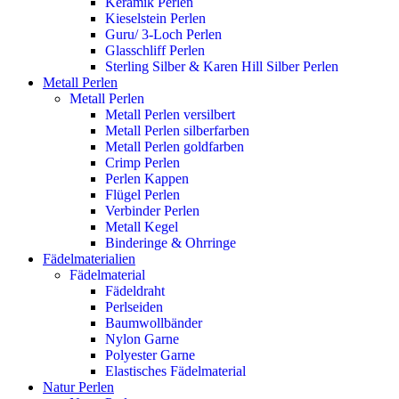
Keramik Perlen
Kieselstein Perlen
Guru/ 3-Loch Perlen
Glasschliff Perlen
Sterling Silber & Karen Hill Silber Perlen
Metall Perlen
Metall Perlen
Metall Perlen versilbert
Metall Perlen silberfarben
Metall Perlen goldfarben
Crimp Perlen
Perlen Kappen
Flügel Perlen
Verbinder Perlen
Metall Kegel
Binderinge & Ohrringe
Fädelmaterialien
Fädelmaterial
Fädeldraht
Perlseiden
Baumwollbänder
Nylon Garne
Polyester Garne
Elastisches Fädelmaterial
Natur Perlen