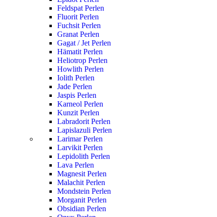
Feldspat Perlen
Fluorit Perlen
Fuchsit Perlen
Granat Perlen
Gagat / Jet Perlen
Hämatit Perlen
Heliotrop Perlen
Howlith Perlen
Iolith Perlen
Jade Perlen
Jaspis Perlen
Karneol Perlen
Kunzit Perlen
Labradorit Perlen
Lapislazuli Perlen
Larimar Perlen
Larvikit Perlen
Lepidolith Perlen
Lava Perlen
Magnesit Perlen
Malachit Perlen
Mondstein Perlen
Morganit Perlen
Obsidian Perlen