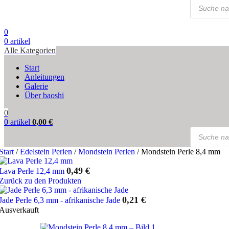
Products
search
0
0
artikel
Alle Kategorien
Start
Anleitungen
Galerie
Über baoshi
0
0
artikel
0,00
€
Products
search
Start
/
Edelstein Perlen
/
Mondstein Perlen
/
Mondstein Perle 8,4 mm
0,49
€
Lava Perle 12,4 mm
Zurück zu den Produkten
0,21
€
Jade Perle 6,3 mm - afrikanische Jade
Ausverkauft