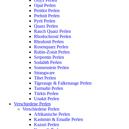
Onyx Perlen
Opal Perlen
Peridot Perlen
Prehnit Perlen
Pyrit Perlen
Quarz Perlen
Rauch Quarz Perlen
Rhodochrosit Perlen
Rhodonit Perlen
Rosenquarz Perlen
Rubin-Zoisit Perlen
Serpentin Perlen
Sodalith Perlen
Sonnenstein Perlen
Strangware
Tibet Perlen
Tigerauge & Falkenauge Perlen
Turmalin Perlen
Türkis Perlen
Unakit Perlen
Verschiedene Perlen
Verschiedene Perlen
Afrikanische Perlen
Kashmiri & Emaille Perlen
Kazuri Perlen