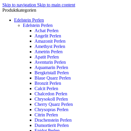
Skip to navigation
Skip to main content
Produktkategorien
Edelstein Perlen
Edelstein Perlen
Achat Perlen
Angelit Perlen
Amazonit Perlen
Amethyst Perlen
Ametrin Perlen
Apatit Perlen
Aventurin Perlen
Aquamarin Perlen
Bergkristall Perlen
Blaue Quarz Perlen
Bronzit Perlen
Calcit Perlen
Chalcedon Perlen
Chrysokoll Perlen
Cherry Quarz Perlen
Chrysopras Perlen
Citrin Perlen
Drachenstein Perlen
Dumortierit Perlen
Epidot Perlen