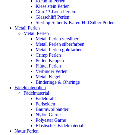
Keramik Perlen
Kieselstein Perlen
Guru/ 3-Loch Perlen
Glasschliff Perlen
Sterling Silber & Karen Hill Silber Perlen
Metall Perlen
Metall Perlen
Metall Perlen versilbert
Metall Perlen silberfarben
Metall Perlen goldfarben
Crimp Perlen
Perlen Kappen
Flügel Perlen
Verbinder Perlen
Metall Kegel
Binderinge & Ohrringe
Fädelmaterialien
Fädelmaterial
Fädeldraht
Perlseiden
Baumwollbänder
Nylon Garne
Polyester Garne
Elastisches Fädelmaterial
Natur Perlen