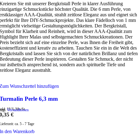
Kreieren Sie mit unserer Bergkristall Perle in klarer Ausführung
einzigartige Schmuckstücke höchster Qualität. Die 6 mm Perle, von
erstklassiger AAA-Qualität, strahlt zeitlose Eleganz aus und eignet sich
perfekt für Ihre DIY-Schmuckprojekte. Das klare Fädelloch von 1 mm
ermöglicht vielseitige Gestaltungsmöglichkeiten. Der Bergkristall,
Symbol für Klarheit und Reinheit, wird in dieser AAA-Qualität zum
Highlight Ihrer Malas und selbstgemachten Schmuckkreationen. Der
Preis bezieht sich auf eine einzelne Perle, was Ihnen die Freiheit gibt,
kosteneffizient und kreativ zu arbeiten. Tauchen Sie ein in die Welt des
Bergkristalls und lassen Sie sich von der natürlichen Brillanz und tiefen
Bedeutung dieser Perle inspirieren. Gestalten Sie Schmuck, der nicht
nur ästhetisch ansprechend ist, sondern auch spirituelle Tiefe und
zeitlose Eleganz ausstrahlt.
Zum Wunschzettel hinzufügen
Turmalin Perle 6,3 mm
inkl. 19 % MwSt.
zzgl.
Versandkosten
0,35
€
Lieferzeit:
ca. 5 - 7 Tage
In den Warenkorb