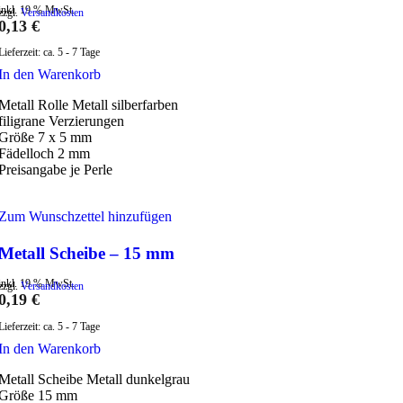
inkl. 19 % MwSt.
zzgl.
Versandkosten
0,13
€
Lieferzeit:
ca. 5 - 7 Tage
In den Warenkorb
Metall Rolle Metall silberfarben
filigrane Verzierungen
Größe 7 x 5 mm
Fädelloch 2 mm
Preisangabe je Perle
Zum Wunschzettel hinzufügen
Metall Scheibe – 15 mm
inkl. 19 % MwSt.
zzgl.
Versandkosten
0,19
€
Lieferzeit:
ca. 5 - 7 Tage
In den Warenkorb
Metall Scheibe Metall dunkelgrau
Größe 15 mm