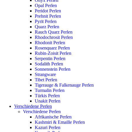
Onyx Perlen
Opal Perlen
Peridot Perlen
Prehnit Perlen
Pyrit Perlen
Quarz Perlen
Rauch Quarz Perlen
Rhodochrosit Perlen
Rhodonit Perlen
Rosenquarz Perlen
Rubin-Zoisit Perlen
Serpentin Perlen
Sodalith Perlen
Sonnenstein Perlen
Strangware
Tibet Perlen
Tigerauge & Falkenauge Perlen
Turmalin Perlen
Türkis Perlen
Unakit Perlen
Verschiedene Perlen
Verschiedene Perlen
Afrikanische Perlen
Kashmiri & Emaille Perlen
Kazuri Perlen