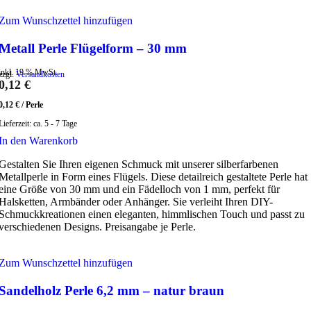
Zum Wunschzettel hinzufügen
Metall Perle Flügelform – 30 mm
inkl. 19 % MwSt.
zzgl.
Versandkosten
0,12
€
0,12
€
/
Perle
Lieferzeit:
ca. 5 - 7 Tage
In den Warenkorb
Gestalten Sie Ihren eigenen Schmuck mit unserer silberfarbenen
Metallperle in Form eines Flügels. Diese detailreich gestaltete Perle hat
eine Größe von 30 mm und ein Fädelloch von 1 mm, perfekt für
Halsketten, Armbänder oder Anhänger. Sie verleiht Ihren DIY-
Schmuckkreationen einen eleganten, himmlischen Touch und passt zu
verschiedenen Designs. Preisangabe je Perle.
Zum Wunschzettel hinzufügen
Sandelholz Perle 6,2 mm – natur braun