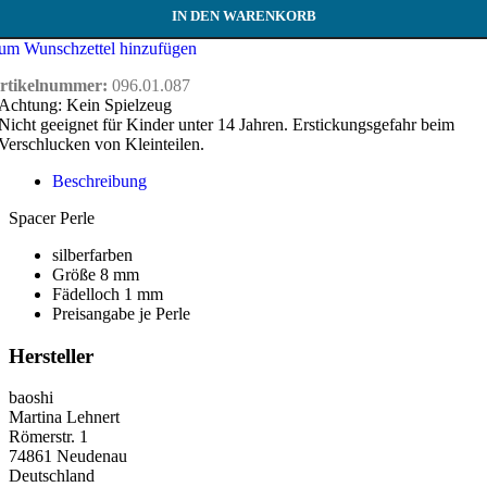
IN DEN WARENKORB
um Wunschzettel hinzufügen
rtikelnummer:
096.01.087
Achtung: Kein Spielzeug
Nicht geeignet für Kinder unter 14 Jahren. Erstickungsgefahr beim
Verschlucken von Kleinteilen.
Beschreibung
Spacer Perle
silberfarben
Größe 8 mm
Fädelloch 1 mm
Preisangabe je Perle
Hersteller
baoshi
Martina Lehnert
Römerstr. 1
74861 Neudenau
Deutschland