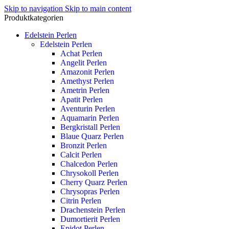
Skip to navigation
Skip to main content
Produktkategorien
Edelstein Perlen
Edelstein Perlen
Achat Perlen
Angelit Perlen
Amazonit Perlen
Amethyst Perlen
Ametrin Perlen
Apatit Perlen
Aventurin Perlen
Aquamarin Perlen
Bergkristall Perlen
Blaue Quarz Perlen
Bronzit Perlen
Calcit Perlen
Chalcedon Perlen
Chrysokoll Perlen
Cherry Quarz Perlen
Chrysopras Perlen
Citrin Perlen
Drachenstein Perlen
Dumortierit Perlen
Epidot Perlen