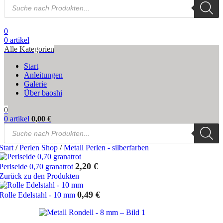
Products
search
0
0
artikel
Alle Kategorien
Start
Anleitungen
Galerie
Über baoshi
0
0
artikel
0,00
€
Products
search
Start
/
Perlen Shop
/
Metall Perlen - silberfarben
2,20
€
Perlseide 0,70 granatrot
Zurück zu den Produkten
0,49
€
Rolle Edelstahl - 10 mm