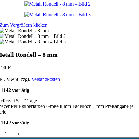
Zum Vergrößern klicken
etall Rondell – 8 mm
,10
€
nkl. MwSt. zzgl.
Versandkosten
1142 vorrätig
ieferzeit 5 – 7 Tage
pacer Perle silberfarben Größe 8 mm Fädelloch 1 mm Preisangabe je
erle
1142 vorrätig
etall Rondell - 8 mm Menge