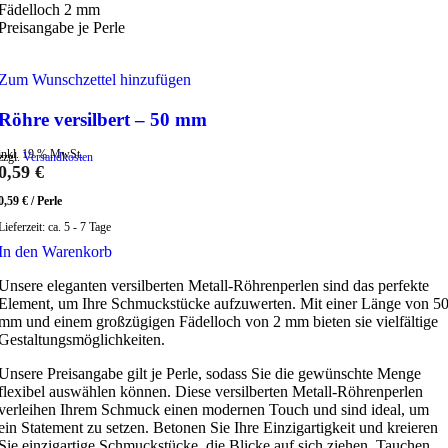
Fädelloch 2 mm
Preisangabe je Perle
Zum Wunschzettel hinzufügen
Röhre versilbert – 50 mm
inkl. 19 % MwSt.
zzgl.
Versandkosten
0,59
€
0,59
€
/
Perle
Lieferzeit:
ca. 5 - 7 Tage
In den Warenkorb
Unsere eleganten versilberten Metall-Röhrenperlen sind das perfekte
Element, um Ihre Schmuckstücke aufzuwerten. Mit einer Länge von 5
mm und einem großzügigen Fädelloch von 2 mm bieten sie vielfältige
Gestaltungsmöglichkeiten.
Unsere Preisangabe gilt je Perle, sodass Sie die gewünschte Menge
flexibel auswählen können. Diese versilberten Metall-Röhrenperlen
verleihen Ihrem Schmuck einen modernen Touch und sind ideal, um
ein Statement zu setzen. Betonen Sie Ihre Einzigartigkeit und kreieren
Sie einzigartige Schmuckstücke, die Blicke auf sich ziehen. Tauchen