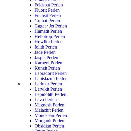
Feldspat Perlen
Fluorit Perlen
Fuchsit Perlen
Granat Perlen
Gagat / Jet Perlen
Hämatit Perlen
Heliotrop Perlen
Howlith Perlen
Iolith Perlen
Jade Perlen
Jaspis Perlen
Karneol Perlen
Kunzit Perlen
Labradorit Perlen
Lapislazuli Perlen
Larimar Perlen
Larvikit Perlen
Lepidolith Perlen
Lava Perlen
Magnesit Perlen
Malachit Perlen
Mondstein Perlen
Morganit Perlen
Obsidian Perlen