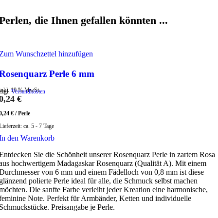
Perlen, die Ihnen gefallen könnten ...
Zum Wunschzettel hinzufügen
Rosenquarz Perle 6 mm
inkl. 19 % MwSt.
zzgl.
Versandkosten
0,24
€
0,24
€
/
Perle
Lieferzeit:
ca. 5 - 7 Tage
In den Warenkorb
Entdecken Sie die Schönheit unserer Rosenquarz Perle in zartem Rosa
aus hochwertigem Madagaskar Rosenquarz (Qualität A). Mit einem
Durchmesser von 6 mm und einem Fädelloch von 0,8 mm ist diese
glänzend polierte Perle ideal für alle, die Schmuck selbst machen
möchten. Die sanfte Farbe verleiht jeder Kreation eine harmonische,
feminine Note. Perfekt für Armbänder, Ketten und individuelle
Schmuckstücke. Preisangabe je Perle.