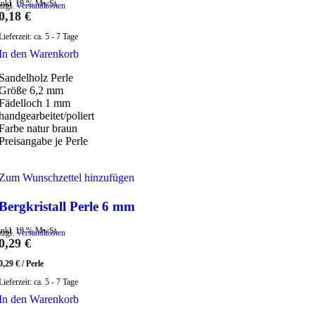
inkl. 19 % MwSt.
zzgl.
Versandkosten
0,18
€
Lieferzeit:
ca. 5 - 7 Tage
In den Warenkorb
Sandelholz Perle
Größe 6,2 mm
Fädelloch 1 mm
handgearbeitet/poliert
Farbe natur braun
Preisangabe je Perle
Zum Wunschzettel hinzufügen
Bergkristall Perle 6 mm
inkl. 19 % MwSt.
zzgl.
Versandkosten
0,29
€
0,29
€
/
Perle
Lieferzeit:
ca. 5 - 7 Tage
In den Warenkorb