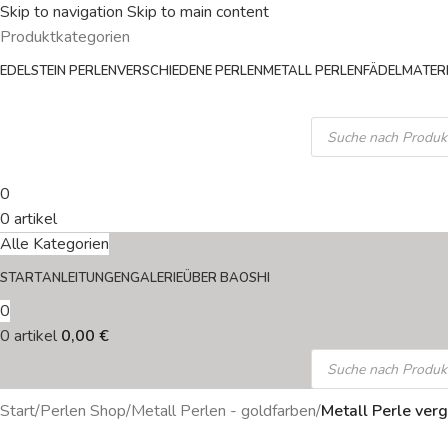
Skip to navigation
Skip to main content
Produktkategorien
EDELSTEIN PERLEN
VERSCHIEDENE PERLEN
METALL PERLEN
FÄDELMATERI
0
0
artikel
Alle Kategorien
START
ANLEITUNGEN
GALERIE
ÜBER BAOSHI
0
0
artikel
0,00
€
Start
/
Perlen Shop
/
Metall Perlen - goldfarben
/
Metall Perle ver