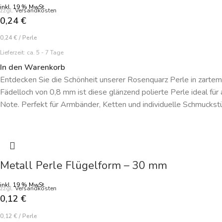
inkl. 19 % MwSt.
zzgl.
Versandkosten
0,24
€
0,24
€
/
Perle
Lieferzeit:
ca. 5 - 7 Tage
In den Warenkorb
Entdecken Sie die Schönheit unserer Rosenquarz Perle in zart
Fädelloch von 0,8 mm ist diese glänzend polierte Perle ideal für
Note. Perfekt für Armbänder, Ketten und individuelle Schmuckstü
Metall Perle Flügelform – 30 mm
inkl. 19 % MwSt.
zzgl.
Versandkosten
0,12
€
0,12
€
/
Perle