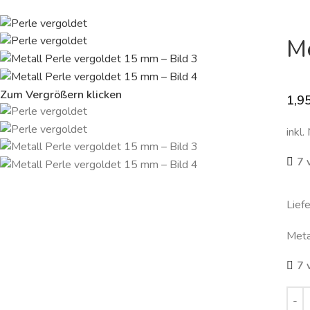
Me
Zum Vergrößern klicken
1,9
inkl.
7 
Lief
Meta
7 