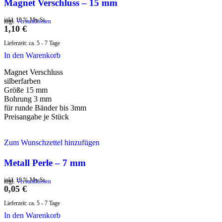
Magnet Verschluss – 15 mm
inkl. 19 % MwSt.
zzgl.
Versandkosten
1,10
€
Lieferzeit:
ca. 5 - 7 Tage
In den Warenkorb
Magnet Verschluss
silberfarben
Größe 15 mm
Bohrung 3 mm
für runde Bänder bis 3mm
Preisangabe je Stück
Zum Wunschzettel hinzufügen
Metall Perle – 7 mm
inkl. 19 % MwSt.
zzgl.
Versandkosten
0,05
€
Lieferzeit:
ca. 5 - 7 Tage
In den Warenkorb