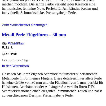
machen möchten. Die sanfte Farbe verleiht jeder Kreation eine
harmonische, feminine Note. Perfekt für Armbänder, Ketten und
individuelle Schmuckstücke. Preisangabe je Perle.
Zum Wunschzettel hinzufügen
Metall Perle Flügelform – 30 mm
inkl. 19 % MwSt.
zzgl.
Versandkosten
0,12
€
0,12
€
/
Perle
Lieferzeit:
ca. 5 - 7 Tage
In den Warenkorb
Gestalten Sie Ihren eigenen Schmuck mit unserer silberfarbenen
Metallperle in Form eines Flügels. Diese detailreich gestaltete Perle
hat eine Größe von 30 mm und ein Fädelloch von 1 mm, perfekt für
Halsketten, Armbänder oder Anhänger. Sie verleiht Ihren DIY-
Schmuckkreationen einen eleganten, himmlischen Touch und passt
zu verschiedenen Designs. Preisangabe je Perle.