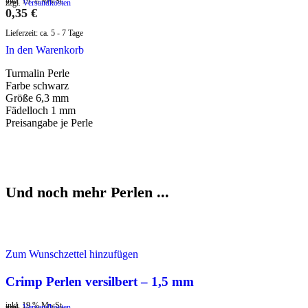
inkl. 19 % MwSt.
zzgl.
Versandkosten
0,35
€
Lieferzeit:
ca. 5 - 7 Tage
In den Warenkorb
Turmalin Perle
Farbe schwarz
Größe 6,3 mm
Fädelloch 1 mm
Preisangabe je Perle
Und noch mehr Perlen ...
Zum Wunschzettel hinzufügen
Crimp Perlen versilbert – 1,5 mm
inkl. 19 % MwSt.
zzgl.
Versandkosten