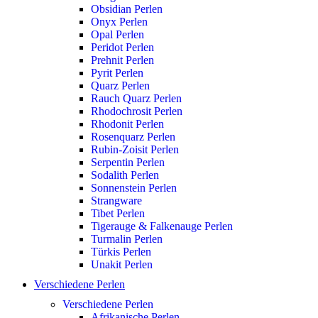
Obsidian Perlen
Onyx Perlen
Opal Perlen
Peridot Perlen
Prehnit Perlen
Pyrit Perlen
Quarz Perlen
Rauch Quarz Perlen
Rhodochrosit Perlen
Rhodonit Perlen
Rosenquarz Perlen
Rubin-Zoisit Perlen
Serpentin Perlen
Sodalith Perlen
Sonnenstein Perlen
Strangware
Tibet Perlen
Tigerauge & Falkenauge Perlen
Turmalin Perlen
Türkis Perlen
Unakit Perlen
Verschiedene Perlen
Verschiedene Perlen
Afrikanische Perlen