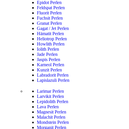
Epidot Perlen
Feldspat Perlen
Fluorit Perlen
Fuchsit Perlen
Granat Perlen
Gagat / Jet Perlen
Hämatit Perlen
Heliotrop Perlen
Howlith Perlen
Iolith Perlen
Jade Perlen
Jaspis Perlen
Karneol Perlen
Kunzit Perlen
Labradorit Perlen
Lapislazuli Perlen
Larimar Perlen
Larvikit Perlen
Lepidolith Perlen
Lava Perlen
Magnesit Perlen
Malachit Perlen
Mondstein Perlen
Morganit Perlen