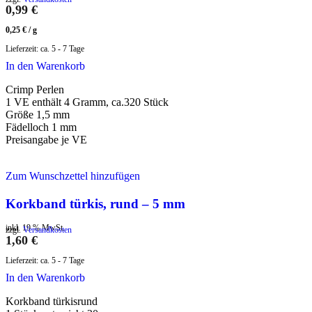
0,99
€
0,25
€
/
g
Lieferzeit:
ca. 5 - 7 Tage
In den Warenkorb
Crimp Perlen
1 VE enthält 4 Gramm, ca.320 Stück
Größe 1,5 mm
Fädelloch 1 mm
Preisangabe je VE
Zum Wunschzettel hinzufügen
Korkband türkis, rund – 5 mm
inkl. 19 % MwSt.
zzgl.
Versandkosten
1,60
€
Lieferzeit:
ca. 5 - 7 Tage
In den Warenkorb
Korkband türkisrund