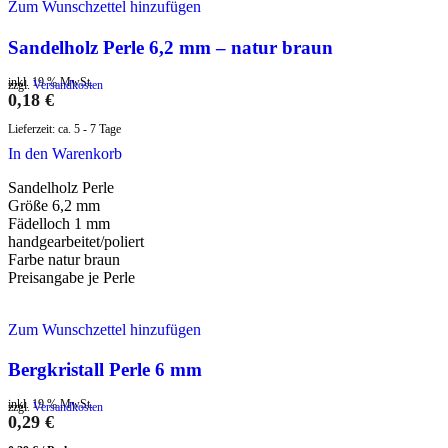
Zum Wunschzettel hinzufügen
Sandelholz Perle 6,2 mm – natur braun
inkl. 19 % MwSt.
zzgl.
Versandkosten
0,18
€
Lieferzeit:
ca. 5 - 7 Tage
In den Warenkorb
Sandelholz Perle
Größe 6,2 mm
Fädelloch 1 mm
handgearbeitet/poliert
Farbe natur braun
Preisangabe je Perle
Zum Wunschzettel hinzufügen
Bergkristall Perle 6 mm
inkl. 19 % MwSt.
zzgl.
Versandkosten
0,29
€