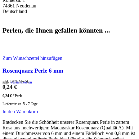
Römerstr. 1
74861 Neudenau
Deutschland
Perlen, die Ihnen gefallen könnten ...
Zum Wunschzettel hinzufügen
Rosenquarz Perle 6 mm
inkl. 19 % MwSt.
zzgl.
Versandkosten
0,24
€
0,24
€
/
Perle
Lieferzeit:
ca. 5 - 7 Tage
In den Warenkorb
Entdecken Sie die Schönheit unserer Rosenquarz Perle in zartem
Rosa aus hochwertigem Madagaskar Rosenquarz (Qualität A). Mit
einem Durchmesser von 6 mm und einem Fädelloch von 0,8 mm ist
diese glänzend polierte Perle ideal für alle, die Schmuck selbst