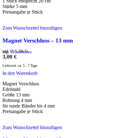
1 Stück entspricht 20 cm
Stärke 5 mm
Preisangabe je Stück
Zum Wunschzettel hinzufügen
Magnet Verschluss – 13 mm
inkl. 19 % MwSt.
zzgl.
Versandkosten
3,00
€
Lieferzeit:
ca. 5 - 7 Tage
In den Warenkorb
Magnet Verschluss
Edelstahl
Größe 13 mm
Bohrung 4 mm
für runde Bänder bis 4 mm
Preisangabe je Stück
Zum Wunschzettel hinzufügen