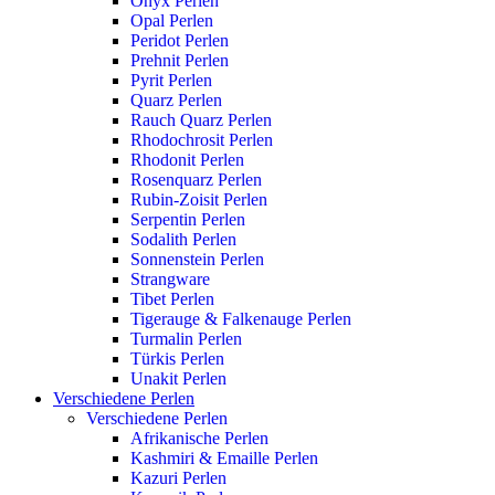
Onyx Perlen
Opal Perlen
Peridot Perlen
Prehnit Perlen
Pyrit Perlen
Quarz Perlen
Rauch Quarz Perlen
Rhodochrosit Perlen
Rhodonit Perlen
Rosenquarz Perlen
Rubin-Zoisit Perlen
Serpentin Perlen
Sodalith Perlen
Sonnenstein Perlen
Strangware
Tibet Perlen
Tigerauge & Falkenauge Perlen
Turmalin Perlen
Türkis Perlen
Unakit Perlen
Verschiedene Perlen
Verschiedene Perlen
Afrikanische Perlen
Kashmiri & Emaille Perlen
Kazuri Perlen