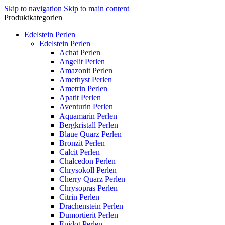
Skip to navigation
Skip to main content
Produktkategorien
Edelstein Perlen
Edelstein Perlen
Achat Perlen
Angelit Perlen
Amazonit Perlen
Amethyst Perlen
Ametrin Perlen
Apatit Perlen
Aventurin Perlen
Aquamarin Perlen
Bergkristall Perlen
Blaue Quarz Perlen
Bronzit Perlen
Calcit Perlen
Chalcedon Perlen
Chrysokoll Perlen
Cherry Quarz Perlen
Chrysopras Perlen
Citrin Perlen
Drachenstein Perlen
Dumortierit Perlen
Epidot Perlen