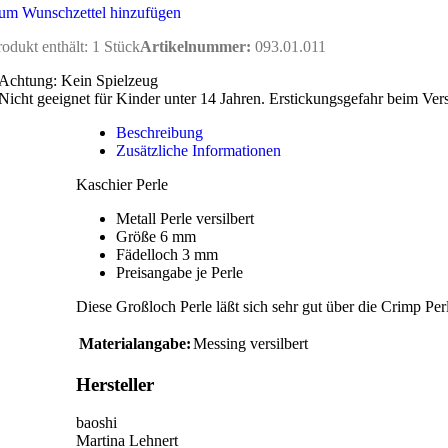
um Wunschzettel hinzufügen
rodukt enthält: 1
Stück
Artikelnummer:
093.01.011
Achtung: Kein Spielzeug
Nicht geeignet für Kinder unter 14 Jahren. Erstickungsgefahr beim Ver
Beschreibung
Zusätzliche Informationen
Kaschier Perle
Metall Perle versilbert
Größe 6 mm
Fädelloch 3 mm
Preisangabe je Perle
Diese Großloch Perle läßt sich sehr gut über die Crimp Per
Materialangabe:
Messing versilbert
Hersteller
baoshi
Martina Lehnert