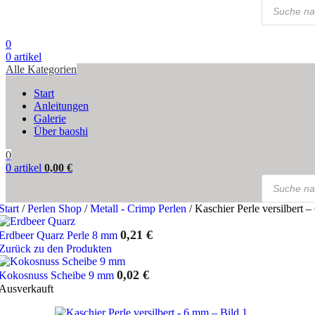
Products
search
0
0
artikel
Alle Kategorien
Start
Anleitungen
Galerie
Über baoshi
0
0
artikel
0,00
€
Products
search
Start
/
Perlen Shop
/
Metall - Crimp Perlen
/
Kaschier Perle versilbert 
0,21
€
Erdbeer Quarz Perle 8 mm
Zurück zu den Produkten
0,02
€
Kokosnuss Scheibe 9 mm
Ausverkauft