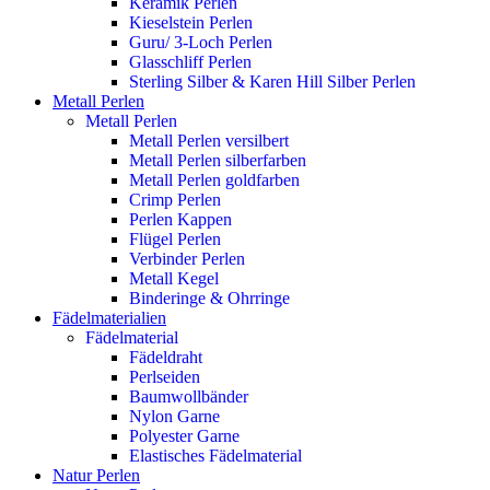
Keramik Perlen
Kieselstein Perlen
Guru/ 3-Loch Perlen
Glasschliff Perlen
Sterling Silber & Karen Hill Silber Perlen
Metall Perlen
Metall Perlen
Metall Perlen versilbert
Metall Perlen silberfarben
Metall Perlen goldfarben
Crimp Perlen
Perlen Kappen
Flügel Perlen
Verbinder Perlen
Metall Kegel
Binderinge & Ohrringe
Fädelmaterialien
Fädelmaterial
Fädeldraht
Perlseiden
Baumwollbänder
Nylon Garne
Polyester Garne
Elastisches Fädelmaterial
Natur Perlen