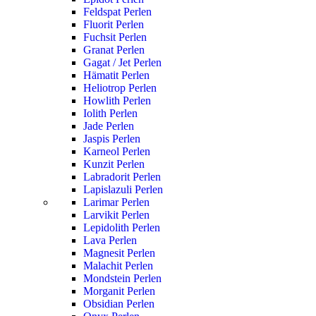
Feldspat Perlen
Fluorit Perlen
Fuchsit Perlen
Granat Perlen
Gagat / Jet Perlen
Hämatit Perlen
Heliotrop Perlen
Howlith Perlen
Iolith Perlen
Jade Perlen
Jaspis Perlen
Karneol Perlen
Kunzit Perlen
Labradorit Perlen
Lapislazuli Perlen
Larimar Perlen
Larvikit Perlen
Lepidolith Perlen
Lava Perlen
Magnesit Perlen
Malachit Perlen
Mondstein Perlen
Morganit Perlen
Obsidian Perlen