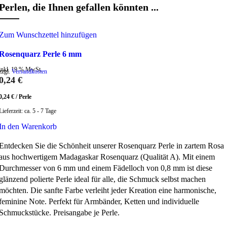
Perlen, die Ihnen gefallen könnten ...
Zum Wunschzettel hinzufügen
Rosenquarz Perle 6 mm
inkl. 19 % MwSt.
zzgl.
Versandkosten
0,24
€
0,24
€
/
Perle
Lieferzeit:
ca. 5 - 7 Tage
In den Warenkorb
Entdecken Sie die Schönheit unserer Rosenquarz Perle in zartem Rosa
aus hochwertigem Madagaskar Rosenquarz (Qualität A). Mit einem
Durchmesser von 6 mm und einem Fädelloch von 0,8 mm ist diese
glänzend polierte Perle ideal für alle, die Schmuck selbst machen
möchten. Die sanfte Farbe verleiht jeder Kreation eine harmonische,
feminine Note. Perfekt für Armbänder, Ketten und individuelle
Schmuckstücke. Preisangabe je Perle.