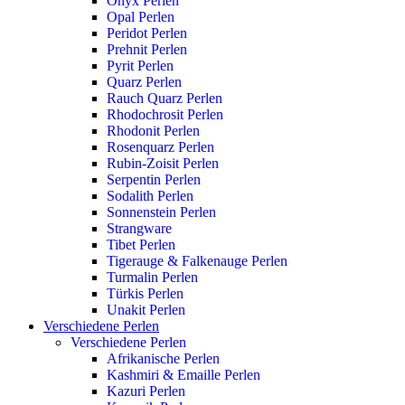
Onyx Perlen
Opal Perlen
Peridot Perlen
Prehnit Perlen
Pyrit Perlen
Quarz Perlen
Rauch Quarz Perlen
Rhodochrosit Perlen
Rhodonit Perlen
Rosenquarz Perlen
Rubin-Zoisit Perlen
Serpentin Perlen
Sodalith Perlen
Sonnenstein Perlen
Strangware
Tibet Perlen
Tigerauge & Falkenauge Perlen
Turmalin Perlen
Türkis Perlen
Unakit Perlen
Verschiedene Perlen
Verschiedene Perlen
Afrikanische Perlen
Kashmiri & Emaille Perlen
Kazuri Perlen