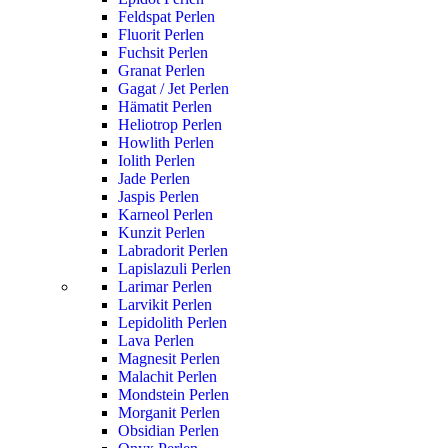
Feldspat Perlen
Fluorit Perlen
Fuchsit Perlen
Granat Perlen
Gagat / Jet Perlen
Hämatit Perlen
Heliotrop Perlen
Howlith Perlen
Iolith Perlen
Jade Perlen
Jaspis Perlen
Karneol Perlen
Kunzit Perlen
Labradorit Perlen
Lapislazuli Perlen
Larimar Perlen
Larvikit Perlen
Lepidolith Perlen
Lava Perlen
Magnesit Perlen
Malachit Perlen
Mondstein Perlen
Morganit Perlen
Obsidian Perlen