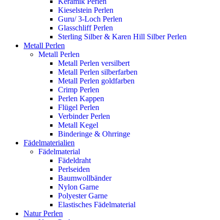
Keramik Perlen
Kieselstein Perlen
Guru/ 3-Loch Perlen
Glasschliff Perlen
Sterling Silber & Karen Hill Silber Perlen
Metall Perlen
Metall Perlen
Metall Perlen versilbert
Metall Perlen silberfarben
Metall Perlen goldfarben
Crimp Perlen
Perlen Kappen
Flügel Perlen
Verbinder Perlen
Metall Kegel
Binderinge & Ohrringe
Fädelmaterialien
Fädelmaterial
Fädeldraht
Perlseiden
Baumwollbänder
Nylon Garne
Polyester Garne
Elastisches Fädelmaterial
Natur Perlen