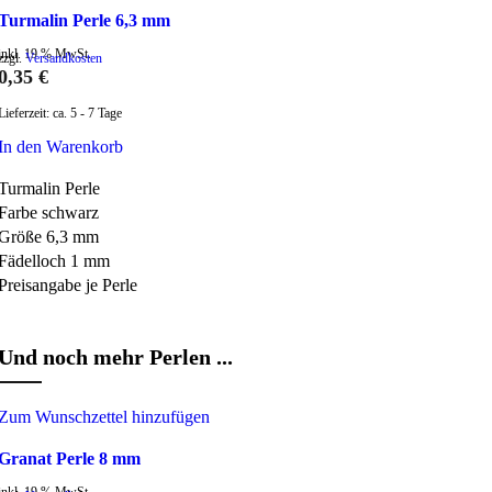
Turmalin Perle 6,3 mm
inkl. 19 % MwSt.
zzgl.
Versandkosten
0,35
€
Lieferzeit:
ca. 5 - 7 Tage
In den Warenkorb
Turmalin Perle
Farbe schwarz
Größe 6,3 mm
Fädelloch 1 mm
Preisangabe je Perle
Und noch mehr Perlen ...
Zum Wunschzettel hinzufügen
Granat Perle 8 mm
inkl. 19 % MwSt.