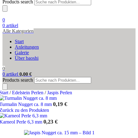
Products search
0
0
artikel
Alle Kategorien
Start
Anleitungen
Galerie
Über baoshi
0
0
artikel
0,00
€
Products search
Start
/
Edelstein Perlen
/
Jaspis Perlen
0,19
€
Turmalin Nugget ca. 8 mm
Zurück zu den Produkten
0,23
€
Karneol Perle 6,3 mm