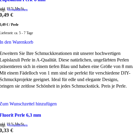
inkl. 19 % MwSt.
zzgl.
Versandkosten
0,49
€
0,49
€
/
Perle
Lieferzeit:
ca. 5 - 7 Tage
In den Warenkorb
Erweitern Sie Ihre Schmuckkreationen mit unserer hochwertigen
Lapislazuli Perle in A-Qualität. Diese natürlichen, ungefärbten Perlen
präsentieren sich in einem tiefen Blau und haben eine Größe von 8 mm
Mit einem Fädelloch von 1 mm sind sie perfekt für verschiedene DIY-
Schmuckprojekte geeignet. Ideal für edle und elegante Designs,
bringen sie zeitlose Schönheit in jedes Schmuckstück. Preis je Perle.
Zum Wunschzettel hinzufügen
Fluorit Perle 6,3 mm
inkl. 19 % MwSt.
zzgl.
Versandkosten
0,33
€