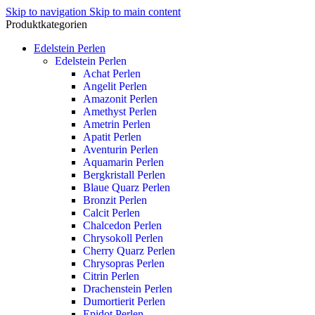
Skip to navigation
Skip to main content
Produktkategorien
Edelstein Perlen
Edelstein Perlen
Achat Perlen
Angelit Perlen
Amazonit Perlen
Amethyst Perlen
Ametrin Perlen
Apatit Perlen
Aventurin Perlen
Aquamarin Perlen
Bergkristall Perlen
Blaue Quarz Perlen
Bronzit Perlen
Calcit Perlen
Chalcedon Perlen
Chrysokoll Perlen
Cherry Quarz Perlen
Chrysopras Perlen
Citrin Perlen
Drachenstein Perlen
Dumortierit Perlen
Epidot Perlen