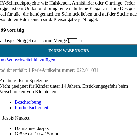
IY-Schmuckprojekte wie Halsketten, Armbänder oder Ohrringe. Jeder
ugget ist ein Unikat und bringt eine natürliche Eleganz in Ihre Designs.
deal für alle, die handgemachten Schmuck lieben und auf der Suche na
esonderen Edelsteinen sind. Preisangabe je Nugget.
99 vorrätig
Jaspis Nugget ca. 15 mm Menge
IN DEN WARENKORB
um Wunschzettel hinzufügen
rodukt enthält: 1
Perle
Artikelnummer:
022.01.031
Achtung: Kein Spielzeug
Nicht geeignet für Kinder unter 14 Jahren. Erstickungsgefahr beim
Verschlucken von Kleinteilen.
Beschreibung
Produktsicherheit
Jaspis Nugget
Dalmatiner Jaspis
Größe ca. 10 – 15 mm