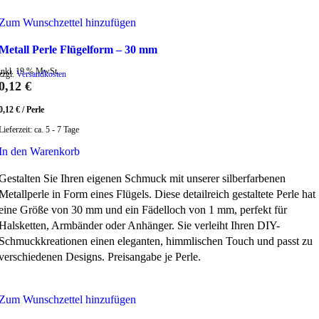
Zum Wunschzettel hinzufügen
Metall Perle Flügelform – 30 mm
inkl. 19 % MwSt.
zzgl.
Versandkosten
0,12
€
0,12
€
/
Perle
Lieferzeit:
ca. 5 - 7 Tage
In den Warenkorb
Gestalten Sie Ihren eigenen Schmuck mit unserer silberfarbenen
Metallperle in Form eines Flügels. Diese detailreich gestaltete Perle hat
eine Größe von 30 mm und ein Fädelloch von 1 mm, perfekt für
Halsketten, Armbänder oder Anhänger. Sie verleiht Ihren DIY-
Schmuckkreationen einen eleganten, himmlischen Touch und passt zu
verschiedenen Designs. Preisangabe je Perle.
Zum Wunschzettel hinzufügen