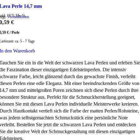
Lava Perle 14,7 mm
inkl. 19 % MwSt.
zzgl.
Versandkosten
0,59
€
0,59
€
/
Perle
Lieferzeit:
ca. 5 - 7 Tage
In den Warenkorb
Tauchen Sie ein in die Welt der schwarzen Lava Perlen und erleben Sie
die Faszination dieser einzigartigen Edelsteinperlen. Die intensiv
schwarze Farbe, leicht glänzend durch das gewachste Finish, verleiht
diesen Perlen eine edle Eleganz. Mit einer beeindruckenden Größe von
14,7 mm und mittelgroßen Poren zeichnen sich diese Perlen durch ihre
besondere Struktur aus. Perfekt für die Schmuckherstellung geeignet,
können Sie mit diesen Lava Perlen individuelle Meisterwerke kreieren.
Durch Hautkontakt vertieft sich die Farbe der matten Perlen/Rohsteine,
was jedem selbstgemachten Schmuckstück eine persönliche Note
verleiht. Bestellen Sie jetzt die schwarzen Lava Perlen und entdecken
Sie die kreative Welt der Schmuckgestaltung mit diesen einzigartigen
Edelsteinen.