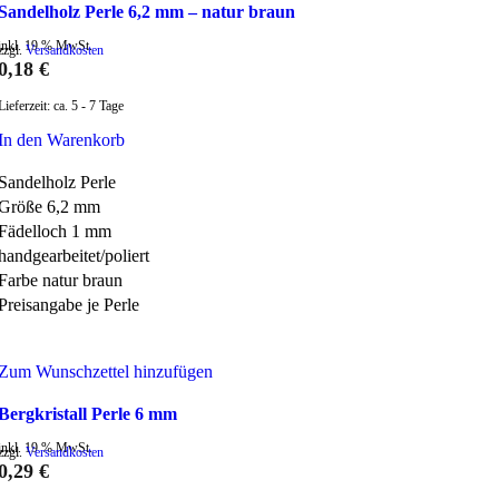
Sandelholz Perle 6,2 mm – natur braun
inkl. 19 % MwSt.
zzgl.
Versandkosten
0,18
€
Lieferzeit:
ca. 5 - 7 Tage
In den Warenkorb
Sandelholz Perle
Größe 6,2 mm
Fädelloch 1 mm
handgearbeitet/poliert
Farbe natur braun
Preisangabe je Perle
Zum Wunschzettel hinzufügen
Bergkristall Perle 6 mm
inkl. 19 % MwSt.
zzgl.
Versandkosten
0,29
€