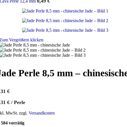
0,49
€
Lava Perle 12,4 mm
Zum Vergrößern klicken
Jade Perle 8,5 mm – chinesisch
,31
€
,31
€
/
Perle
nkl. MwSt. zzgl.
Versandkosten
584 vorrätig