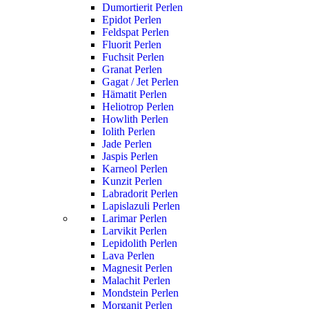
Dumortierit Perlen
Epidot Perlen
Feldspat Perlen
Fluorit Perlen
Fuchsit Perlen
Granat Perlen
Gagat / Jet Perlen
Hämatit Perlen
Heliotrop Perlen
Howlith Perlen
Iolith Perlen
Jade Perlen
Jaspis Perlen
Karneol Perlen
Kunzit Perlen
Labradorit Perlen
Lapislazuli Perlen
Larimar Perlen
Larvikit Perlen
Lepidolith Perlen
Lava Perlen
Magnesit Perlen
Malachit Perlen
Mondstein Perlen
Morganit Perlen