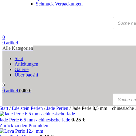
Schmuck Verpackungen
Products
search
0
0
artikel
Alle Kategorien
Start
Anleitungen
Galerie
Über baoshi
0
0
artikel
0,00
€
Products
search
Start
/
Edelstein Perlen
/
Jade Perlen
/
Jade Perle 8,5 mm – chinesische 
0,25
€
Jade Perle 6,5 mm - chinesische Jade
Zurück zu den Produkten