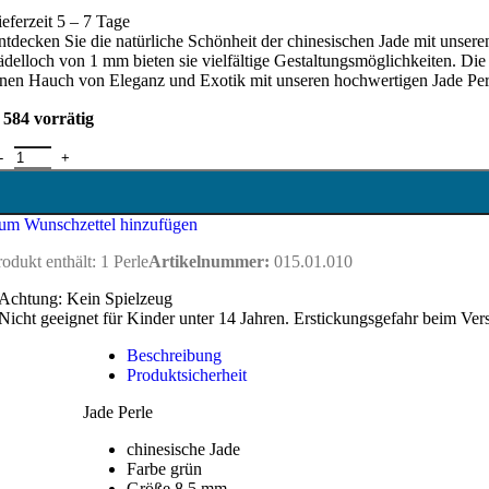
ieferzeit 5 – 7 Tage
ntdecken Sie die natürliche Schönheit der chinesischen Jade mit unsere
ädelloch von 1 mm bieten sie vielfältige Gestaltungsmöglichkeiten. Di
inen Hauch von Eleganz und Exotik mit unseren hochwertigen Jade Perlen
584 vorrätig
ade Perle 8,5 mm - chinesische Jade Menge
um Wunschzettel hinzufügen
rodukt enthält: 1
Perle
Artikelnummer:
015.01.010
Achtung: Kein Spielzeug
Nicht geeignet für Kinder unter 14 Jahren. Erstickungsgefahr beim Ver
Beschreibung
Produktsicherheit
Jade Perle
chinesische Jade
Farbe grün
Größe 8,5 mm