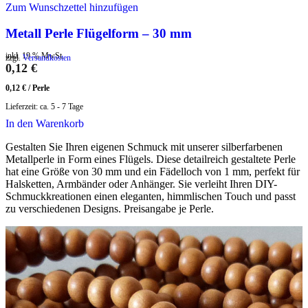
Zum Wunschzettel hinzufügen
Metall Perle Flügelform – 30 mm
inkl. 19 % MwSt.
zzgl.
Versandkosten
0,12
€
0,12
€
/
Perle
Lieferzeit:
ca. 5 - 7 Tage
In den Warenkorb
Gestalten Sie Ihren eigenen Schmuck mit unserer silberfarbenen
Metallperle in Form eines Flügels. Diese detailreich gestaltete Perle
hat eine Größe von 30 mm und ein Fädelloch von 1 mm, perfekt für
Halsketten, Armbänder oder Anhänger. Sie verleiht Ihren DIY-
Schmuckkreationen einen eleganten, himmlischen Touch und passt
zu verschiedenen Designs. Preisangabe je Perle.