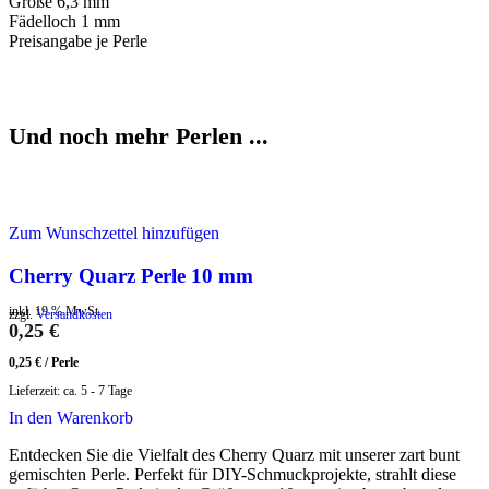
Größe 6,3 mm
Fädelloch 1 mm
Preisangabe je Perle
Und noch mehr Perlen ...
Zum Wunschzettel hinzufügen
Cherry Quarz Perle 10 mm
inkl. 19 % MwSt.
zzgl.
Versandkosten
0,25
€
0,25
€
/
Perle
Lieferzeit:
ca. 5 - 7 Tage
In den Warenkorb
Entdecken Sie die Vielfalt des Cherry Quarz mit unserer zart bunt
gemischten Perle. Perfekt für DIY-Schmuckprojekte, strahlt diese