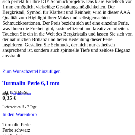
sich perfekt für Ihre DIY-Schmuckprojekte. Das klare Fädelloch von
1 mm ermöglicht vielseitige Gestaltungsmöglichkeiten. Der
Bergkristall, Symbol für Klarheit und Reinheit, wird in dieser AAA-
Qualität zum Highlight Ihrer Malas und selbstgemachten
Schmuckkreationen. Der Preis bezieht sich auf eine einzelne Perle,
was Ihnen die Freiheit gibt, kosteneffizient und kreativ zu arbeiten.
Tauchen Sie ein in die Welt des Bergkristalls und lassen Sie sich von
der natürlichen Brillanz und tiefen Bedeutung dieser Perle
inspirieren. Gestalten Sie Schmuck, der nicht nur ästhetisch
ansprechend ist, sondern auch spirituelle Tiefe und zeitlose Eleganz
ausstrahlt.
Zum Wunschzettel hinzufügen
Turmalin Perle 6,3 mm
inkl. 19 % MwSt.
zzgl.
Versandkosten
0,35
€
Lieferzeit:
ca. 5 - 7 Tage
In den Warenkorb
Turmalin Perle
Farbe schwarz