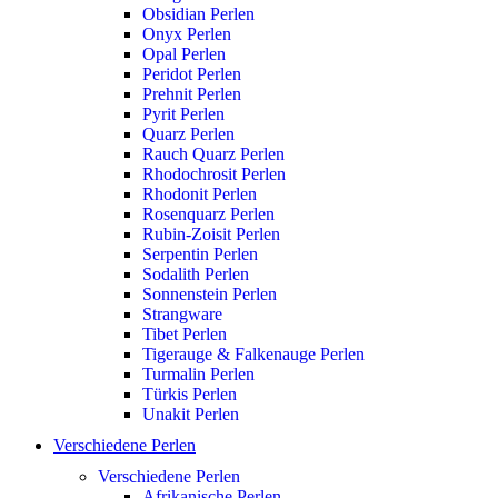
Obsidian Perlen
Onyx Perlen
Opal Perlen
Peridot Perlen
Prehnit Perlen
Pyrit Perlen
Quarz Perlen
Rauch Quarz Perlen
Rhodochrosit Perlen
Rhodonit Perlen
Rosenquarz Perlen
Rubin-Zoisit Perlen
Serpentin Perlen
Sodalith Perlen
Sonnenstein Perlen
Strangware
Tibet Perlen
Tigerauge & Falkenauge Perlen
Turmalin Perlen
Türkis Perlen
Unakit Perlen
Verschiedene Perlen
Verschiedene Perlen
Afrikanische Perlen