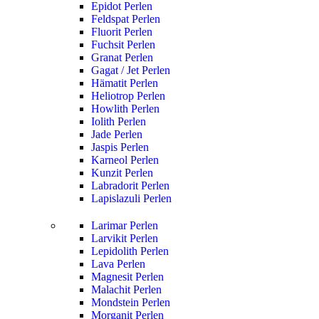
Epidot Perlen
Feldspat Perlen
Fluorit Perlen
Fuchsit Perlen
Granat Perlen
Gagat / Jet Perlen
Hämatit Perlen
Heliotrop Perlen
Howlith Perlen
Iolith Perlen
Jade Perlen
Jaspis Perlen
Karneol Perlen
Kunzit Perlen
Labradorit Perlen
Lapislazuli Perlen
Larimar Perlen
Larvikit Perlen
Lepidolith Perlen
Lava Perlen
Magnesit Perlen
Malachit Perlen
Mondstein Perlen
Morganit Perlen