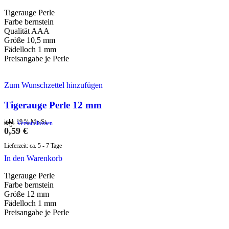
Tigerauge Perle
Farbe bernstein
Qualität AAA
Größe 10,5 mm
Fädelloch 1 mm
Preisangabe je Perle
Zum Wunschzettel hinzufügen
Tigerauge Perle 12 mm
inkl. 19 % MwSt.
zzgl.
Versandkosten
0,59
€
Lieferzeit:
ca. 5 - 7 Tage
In den Warenkorb
Tigerauge Perle
Farbe bernstein
Größe 12 mm
Fädelloch 1 mm
Preisangabe je Perle