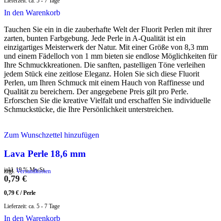
Lieferzeit:
ca. 5 - 7 Tage
In den Warenkorb
Tauchen Sie ein in die zauberhafte Welt der Fluorit Perlen mit ihrer
zarten, bunten Farbgebung. Jede Perle in A-Qualität ist ein
einzigartiges Meisterwerk der Natur. Mit einer Größe von 8,3 mm
und einem Fädelloch von 1 mm bieten sie endlose Möglichkeiten für
Ihre Schmuckkreationen. Die sanften, pastelligen Töne verleihen
jedem Stück eine zeitlose Eleganz. Holen Sie sich diese Fluorit
Perlen, um Ihren Schmuck mit einem Hauch von Raffinesse und
Qualität zu bereichern. Der angegebene Preis gilt pro Perle.
Erforschen Sie die kreative Vielfalt und erschaffen Sie individuelle
Schmuckstücke, die Ihre Persönlichkeit unterstreichen.
Zum Wunschzettel hinzufügen
Lava Perle 18,6 mm
inkl. 19 % MwSt.
zzgl.
Versandkosten
0,79
€
0,79
€
/
Perle
Lieferzeit:
ca. 5 - 7 Tage
In den Warenkorb