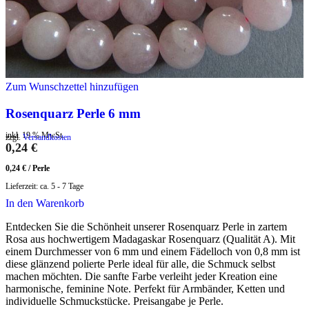
Zum Wunschzettel hinzufügen
Rosenquarz Perle 6 mm
inkl. 19 % MwSt.
zzgl.
Versandkosten
0,24
€
0,24
€
/
Perle
Lieferzeit:
ca. 5 - 7 Tage
In den Warenkorb
Entdecken Sie die Schönheit unserer Rosenquarz Perle in zartem
Rosa aus hochwertigem Madagaskar Rosenquarz (Qualität A). Mit
einem Durchmesser von 6 mm und einem Fädelloch von 0,8 mm ist
diese glänzend polierte Perle ideal für alle, die Schmuck selbst
machen möchten. Die sanfte Farbe verleiht jeder Kreation eine
harmonische, feminine Note. Perfekt für Armbänder, Ketten und
individuelle Schmuckstücke. Preisangabe je Perle.