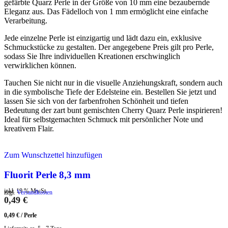
gefärbte Quarz Perle in der Größe von 10 mm eine bezaubernde
Eleganz aus. Das Fädelloch von 1 mm ermöglicht eine einfache
Verarbeitung.
Jede einzelne Perle ist einzigartig und lädt dazu ein, exklusive
Schmuckstücke zu gestalten. Der angegebene Preis gilt pro Perle,
sodass Sie Ihre individuellen Kreationen erschwinglich
verwirklichen können.
Tauchen Sie nicht nur in die visuelle Anziehungskraft, sondern auch
in die symbolische Tiefe der Edelsteine ein. Bestellen Sie jetzt und
lassen Sie sich von der farbenfrohen Schönheit und tiefen
Bedeutung der zart bunt gemischten Cherry Quarz Perle inspirieren!
Ideal für selbstgemachten Schmuck mit persönlicher Note und
kreativem Flair.
Zum Wunschzettel hinzufügen
Fluorit Perle 8,3 mm
inkl. 19 % MwSt.
zzgl.
Versandkosten
0,49
€
0,49
€
/
Perle