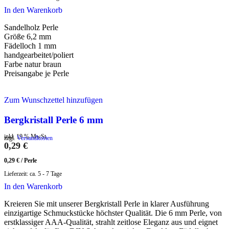
In den Warenkorb
Sandelholz Perle
Größe 6,2 mm
Fädelloch 1 mm
handgearbeitet/poliert
Farbe natur braun
Preisangabe je Perle
Zum Wunschzettel hinzufügen
Bergkristall Perle 6 mm
inkl. 19 % MwSt.
zzgl.
Versandkosten
0,29
€
0,29
€
/
Perle
Lieferzeit:
ca. 5 - 7 Tage
In den Warenkorb
Kreieren Sie mit unserer Bergkristall Perle in klarer Ausführung
einzigartige Schmuckstücke höchster Qualität. Die 6 mm Perle, von
erstklassiger AAA-Qualität, strahlt zeitlose Eleganz aus und eignet