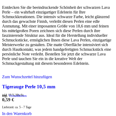
Entdecken Sie die beeindruckende Schönheit der schwarzen Lava
Perle – ein wahrhaft einzigartiger Edelstein für Ihre
Schmuckkreationen. Die intensiv schwarze Farbe, leicht glänzend
durch das gewachste Finish, verleiht diesen Perlen eine edle
Anmutung. Mit einer imposanten Größe von 18,6 mm und feinen
bis mittelgroßen Poren zeichnen sich diese Perlen durch ihre
faszinierende Struktur aus. Ideal für die Herstellung individueller
Schmuckstücke, ermöglichen Ihnen diese Lava Perlen, einzigartige
Meisterwerke zu gestalten. Die matte Oberfläche intensiviert sich
durch Hautkontakt, was jedem handgefertigten Schmuckstück eine
persönliche Note verleiht. Bestellen Sie jetzt die schwarze Lava
Perle und tauchen Sie ein in die kreative Welt der
Schmuckgestaltung mit diesem besonderen Edelstein.
Zum Wunschzettel hinzufügen
Tigerauge Perle 10,5 mm
inkl. 19 % MwSt.
zzgl.
Versandkosten
0,59
€
Lieferzeit:
ca. 5 - 7 Tage
In den Warenkorb