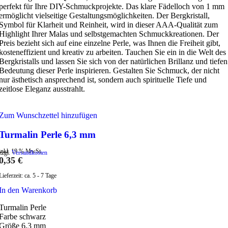
perfekt für Ihre DIY-Schmuckprojekte. Das klare Fädelloch von 1 mm
ermöglicht vielseitige Gestaltungsmöglichkeiten. Der Bergkristall,
Symbol für Klarheit und Reinheit, wird in dieser AAA-Qualität zum
Highlight Ihrer Malas und selbstgemachten Schmuckkreationen. Der
Preis bezieht sich auf eine einzelne Perle, was Ihnen die Freiheit gibt,
kosteneffizient und kreativ zu arbeiten. Tauchen Sie ein in die Welt des
Bergkristalls und lassen Sie sich von der natürlichen Brillanz und tiefen
Bedeutung dieser Perle inspirieren. Gestalten Sie Schmuck, der nicht
nur ästhetisch ansprechend ist, sondern auch spirituelle Tiefe und
zeitlose Eleganz ausstrahlt.
Zum Wunschzettel hinzufügen
Turmalin Perle 6,3 mm
inkl. 19 % MwSt.
zzgl.
Versandkosten
0,35
€
Lieferzeit:
ca. 5 - 7 Tage
In den Warenkorb
Turmalin Perle
Farbe schwarz
Größe 6,3 mm