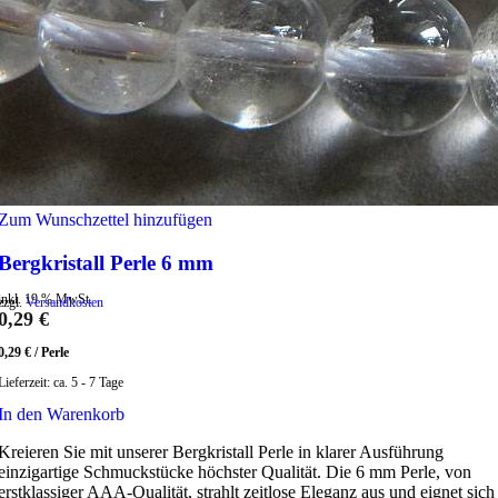
Zum Wunschzettel hinzufügen
Bergkristall Perle 6 mm
inkl. 19 % MwSt.
zzgl.
Versandkosten
0,29
€
0,29
€
/
Perle
Lieferzeit:
ca. 5 - 7 Tage
In den Warenkorb
Kreieren Sie mit unserer Bergkristall Perle in klarer Ausführung
einzigartige Schmuckstücke höchster Qualität. Die 6 mm Perle, von
erstklassiger AAA-Qualität, strahlt zeitlose Eleganz aus und eignet sich