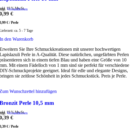
inkl. 19 % MwSt.
zzgl.
Versandkosten
0,99
€
0,99
€
/
Perle
Lieferzeit:
ca. 5 - 7 Tage
In den Warenkorb
Erweitern Sie Ihre Schmuckkreationen mit unserer hochwertigen
Lapislazuli Perle in A-Qualität. Diese natürlichen, ungefärbten Perlen
präsentieren sich in einem tiefen Blau und haben eine Größe von 10
mm. Mit einem Fädelloch von 1 mm sind sie perfekt für verschiedene
DIY-Schmuckprojekte geeignet. Ideal für edle und elegante Designs,
bringen sie zeitlose Schönheit in jedes Schmuckstück. Preis je Perle.
Zum Wunschzettel hinzufügen
Bronzit Perle 10,5 mm
inkl. 19 % MwSt.
zzgl.
Versandkosten
0,39
€
0,39
€
/
Perle