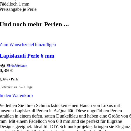
Fädelloch 1 mm
Preisangabe je Perle
Und noch mehr Perlen ...
Zum Wunschzettel hinzufügen
Lapislazuli Perle 6 mm
inkl. 19 % MwSt.
zzgl.
Versandkosten
0,39
€
0,39
€
/
Perle
Lieferzeit:
ca. 5 - 7 Tage
In den Warenkorb
Verleihen Sie Ihren Schmuckstücken einen Hauch von Luxus mit
unseren Lapislazuli Perlen in A-Qualität. Diese ungefärbten Perlen
strahlen in einem tiefen, satten Dunkelblau und haben eine Größe von 
mm. Mit einem Fädelloch von 0,8 mm sind sie perfekt für filigrane
Designs geeignet. Ideal für DIY-Schmuckprojekte, bringen sie Eleganz