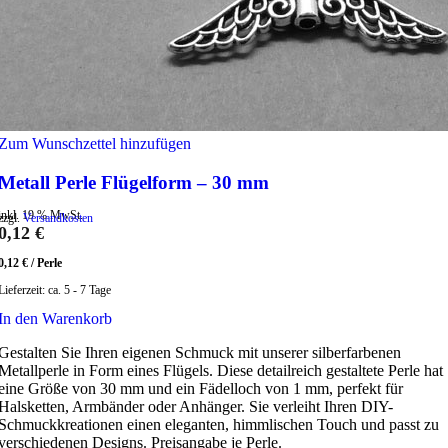
Zum Wunschzettel hinzufügen
Metall Perle Flügelform – 30 mm
inkl. 19 % MwSt.
zzgl.
Versandkosten
0,12
€
0,12
€
/
Perle
Lieferzeit:
ca. 5 - 7 Tage
In den Warenkorb
Gestalten Sie Ihren eigenen Schmuck mit unserer silberfarbenen
Metallperle in Form eines Flügels. Diese detailreich gestaltete Perle hat
eine Größe von 30 mm und ein Fädelloch von 1 mm, perfekt für
Halsketten, Armbänder oder Anhänger. Sie verleiht Ihren DIY-
Schmuckkreationen einen eleganten, himmlischen Touch und passt zu
verschiedenen Designs. Preisangabe je Perle.