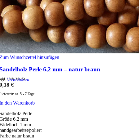
Zum Wunschzettel hinzufügen
Sandelholz Perle 6,2 mm – natur braun
inkl. 19 % MwSt.
zzgl.
Versandkosten
0,18
€
Lieferzeit:
ca. 5 - 7 Tage
In den Warenkorb
Sandelholz Perle
Größe 6,2 mm
Fädelloch 1 mm
handgearbeitet/poliert
Farbe natur braun