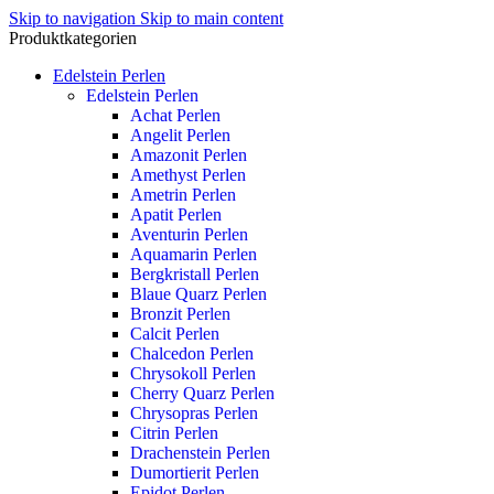
Skip to navigation
Skip to main content
Produktkategorien
Edelstein Perlen
Edelstein Perlen
Achat Perlen
Angelit Perlen
Amazonit Perlen
Amethyst Perlen
Ametrin Perlen
Apatit Perlen
Aventurin Perlen
Aquamarin Perlen
Bergkristall Perlen
Blaue Quarz Perlen
Bronzit Perlen
Calcit Perlen
Chalcedon Perlen
Chrysokoll Perlen
Cherry Quarz Perlen
Chrysopras Perlen
Citrin Perlen
Drachenstein Perlen
Dumortierit Perlen
Epidot Perlen