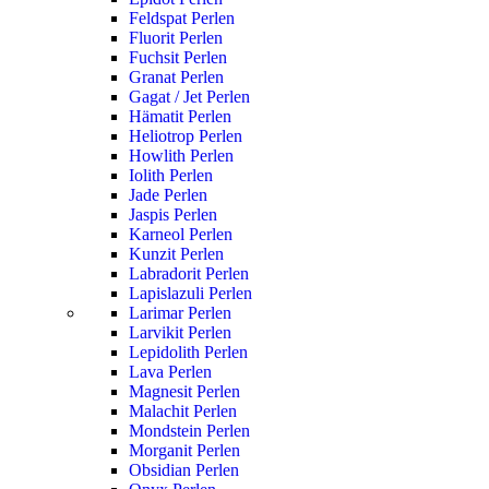
Feldspat Perlen
Fluorit Perlen
Fuchsit Perlen
Granat Perlen
Gagat / Jet Perlen
Hämatit Perlen
Heliotrop Perlen
Howlith Perlen
Iolith Perlen
Jade Perlen
Jaspis Perlen
Karneol Perlen
Kunzit Perlen
Labradorit Perlen
Lapislazuli Perlen
Larimar Perlen
Larvikit Perlen
Lepidolith Perlen
Lava Perlen
Magnesit Perlen
Malachit Perlen
Mondstein Perlen
Morganit Perlen
Obsidian Perlen