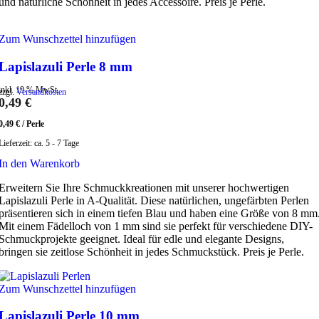
und natürliche Schönheit in jedes Accessoire. Preis je Perle.
Zum Wunschzettel hinzufügen
Lapislazuli Perle 8 mm
inkl. 19 % MwSt.
zzgl.
Versandkosten
0,49
€
0,49
€
/
Perle
Lieferzeit:
ca. 5 - 7 Tage
In den Warenkorb
Erweitern Sie Ihre Schmuckkreationen mit unserer hochwertigen
Lapislazuli Perle in A-Qualität. Diese natürlichen, ungefärbten Perlen
präsentieren sich in einem tiefen Blau und haben eine Größe von 8 mm
Mit einem Fädelloch von 1 mm sind sie perfekt für verschiedene DIY-
Schmuckprojekte geeignet. Ideal für edle und elegante Designs,
bringen sie zeitlose Schönheit in jedes Schmuckstück. Preis je Perle.
Zum Wunschzettel hinzufügen
Lapislazuli Perle 10 mm