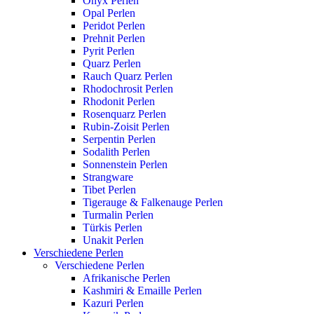
Onyx Perlen
Opal Perlen
Peridot Perlen
Prehnit Perlen
Pyrit Perlen
Quarz Perlen
Rauch Quarz Perlen
Rhodochrosit Perlen
Rhodonit Perlen
Rosenquarz Perlen
Rubin-Zoisit Perlen
Serpentin Perlen
Sodalith Perlen
Sonnenstein Perlen
Strangware
Tibet Perlen
Tigerauge & Falkenauge Perlen
Turmalin Perlen
Türkis Perlen
Unakit Perlen
Verschiedene Perlen
Verschiedene Perlen
Afrikanische Perlen
Kashmiri & Emaille Perlen
Kazuri Perlen