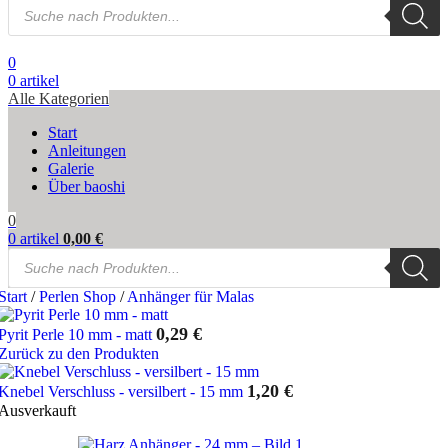
Products
search
0
0
artikel
Alle Kategorien
Start
Anleitungen
Galerie
Über baoshi
0
0
artikel
0,00
€
Products
search
Start
/
Perlen Shop
/
Anhänger für Malas
0,29
€
Pyrit Perle 10 mm - matt
Zurück zu den Produkten
1,20
€
Knebel Verschluss - versilbert - 15 mm
Ausverkauft