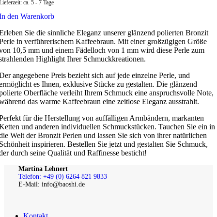
Lieferzeit:
ca. 5 - 7 Tage
In den Warenkorb
Erleben Sie die sinnliche Eleganz unserer glänzend polierten Bronzit
Perle in verführerischem Kaffeebraun. Mit einer großzügigen Größe
von 10,5 mm und einem Fädelloch von 1 mm wird diese Perle zum
strahlenden Highlight Ihrer Schmuckkreationen.
Der angegebene Preis bezieht sich auf jede einzelne Perle, und
ermöglicht es Ihnen, exklusive Stücke zu gestalten. Die glänzend
polierte Oberfläche verleiht Ihrem Schmuck eine anspruchsvolle Note,
während das warme Kaffeebraun eine zeitlose Eleganz ausstrahlt.
Perfekt für die Herstellung von auffälligen Armbändern, markanten
Ketten und anderen individuellen Schmuckstücken. Tauchen Sie ein in
die Welt der Bronzit Perlen und lassen Sie sich von ihrer natürlichen
Schönheit inspirieren. Bestellen Sie jetzt und gestalten Sie Schmuck,
der durch seine Qualität und Raffinesse besticht!
Martina Lehnert
Telefon: +49 (0) 6264 821 9833
E-Mail: info@baoshi.de
Kontakt