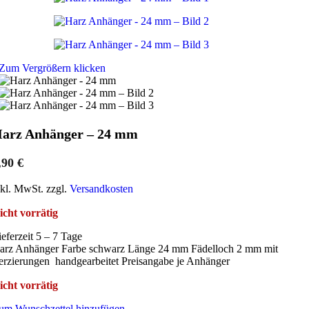
Zum Vergrößern klicken
arz Anhänger – 24 mm
,90
€
nkl. MwSt. zzgl.
Versandkosten
icht vorrätig
ieferzeit 5 – 7 Tage
arz Anhänger Farbe schwarz Länge 24 mm Fädelloch 2 mm mit
erzierungen handgearbeitet Preisangabe je Anhänger
icht vorrätig
um Wunschzettel hinzufügen