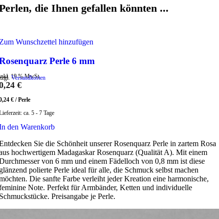
Perlen, die Ihnen gefallen könnten ...
Zum Wunschzettel hinzufügen
Rosenquarz Perle 6 mm
inkl. 19 % MwSt.
zzgl.
Versandkosten
0,24
€
0,24
€
/
Perle
Lieferzeit:
ca. 5 - 7 Tage
In den Warenkorb
Entdecken Sie die Schönheit unserer Rosenquarz Perle in zartem Rosa
aus hochwertigem Madagaskar Rosenquarz (Qualität A). Mit einem
Durchmesser von 6 mm und einem Fädelloch von 0,8 mm ist diese
glänzend polierte Perle ideal für alle, die Schmuck selbst machen
möchten. Die sanfte Farbe verleiht jeder Kreation eine harmonische,
feminine Note. Perfekt für Armbänder, Ketten und individuelle
Schmuckstücke. Preisangabe je Perle.