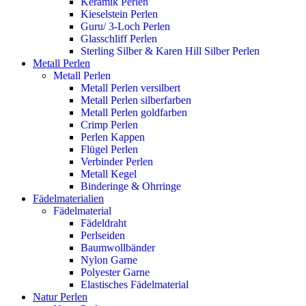
Keramik Perlen
Kieselstein Perlen
Guru/ 3-Loch Perlen
Glasschliff Perlen
Sterling Silber & Karen Hill Silber Perlen
Metall Perlen
Metall Perlen
Metall Perlen versilbert
Metall Perlen silberfarben
Metall Perlen goldfarben
Crimp Perlen
Perlen Kappen
Flügel Perlen
Verbinder Perlen
Metall Kegel
Binderinge & Ohrringe
Fädelmaterialien
Fädelmaterial
Fädeldraht
Perlseiden
Baumwollbänder
Nylon Garne
Polyester Garne
Elastisches Fädelmaterial
Natur Perlen