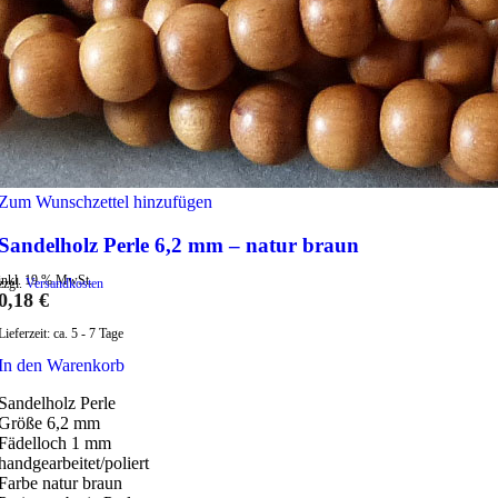
Zum Wunschzettel hinzufügen
Sandelholz Perle 6,2 mm – natur braun
inkl. 19 % MwSt.
zzgl.
Versandkosten
0,18
€
Lieferzeit:
ca. 5 - 7 Tage
In den Warenkorb
Sandelholz Perle
Größe 6,2 mm
Fädelloch 1 mm
handgearbeitet/poliert
Farbe natur braun