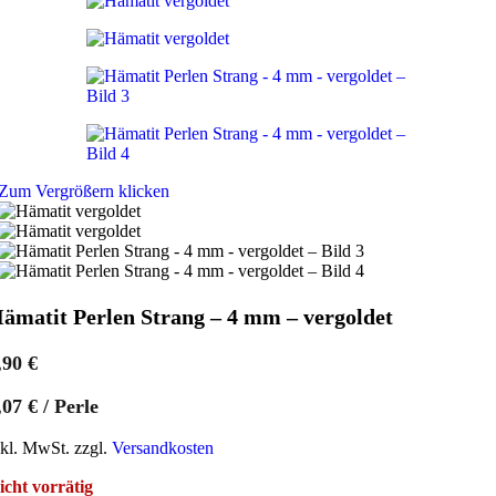
Zum Vergrößern klicken
ämatit Perlen Strang – 4 mm – vergoldet
,90
€
,07
€
/
Perle
nkl. MwSt. zzgl.
Versandkosten
icht vorrätig