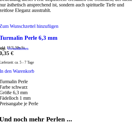
nur ästhetisch ansprechend ist, sondern auch spirituelle Tiefe und
zeitlose Eleganz ausstrahlt.
Zum Wunschzettel hinzufügen
Turmalin Perle 6,3 mm
inkl. 19 % MwSt.
zzgl.
Versandkosten
0,35
€
Lieferzeit:
ca. 5 - 7 Tage
In den Warenkorb
Turmalin Perle
Farbe schwarz
Größe 6,3 mm
Fädelloch 1 mm
Preisangabe je Perle
Und noch mehr Perlen ...