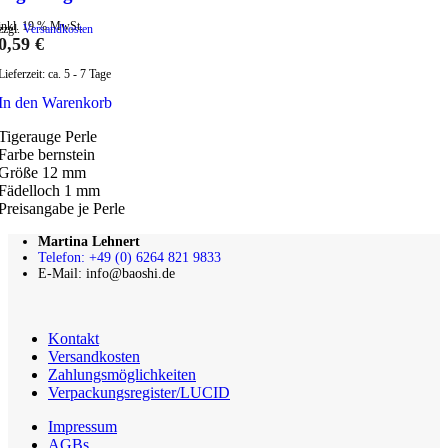
inkl. 19 % MwSt.
zzgl.
Versandkosten
0,59
€
Lieferzeit:
ca. 5 - 7 Tage
In den Warenkorb
Tigerauge Perle
Farbe bernstein
Größe 12 mm
Fädelloch 1 mm
Preisangabe je Perle
Martina Lehnert
Telefon: +49 (0) 6264 821 9833
E-Mail: info@baoshi.de
Kontakt
Versandkosten
Zahlungsmöglichkeiten
Verpackungsregister/LUCID
Impressum
AGBs