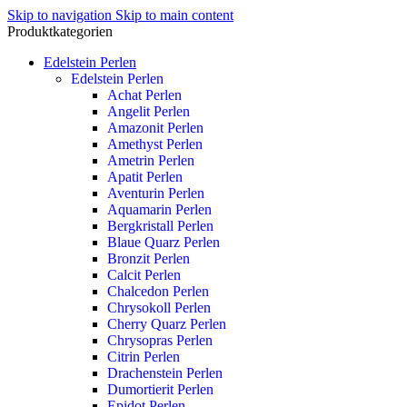
Skip to navigation
Skip to main content
Produktkategorien
Edelstein Perlen
Edelstein Perlen
Achat Perlen
Angelit Perlen
Amazonit Perlen
Amethyst Perlen
Ametrin Perlen
Apatit Perlen
Aventurin Perlen
Aquamarin Perlen
Bergkristall Perlen
Blaue Quarz Perlen
Bronzit Perlen
Calcit Perlen
Chalcedon Perlen
Chrysokoll Perlen
Cherry Quarz Perlen
Chrysopras Perlen
Citrin Perlen
Drachenstein Perlen
Dumortierit Perlen
Epidot Perlen