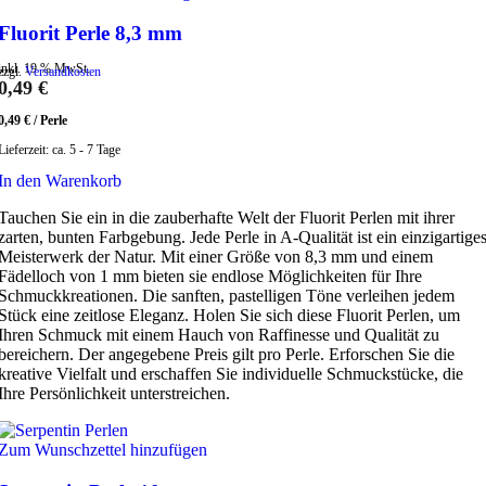
Fluorit Perle 8,3 mm
inkl. 19 % MwSt.
zzgl.
Versandkosten
0,49
€
0,49
€
/
Perle
Lieferzeit:
ca. 5 - 7 Tage
In den Warenkorb
Tauchen Sie ein in die zauberhafte Welt der Fluorit Perlen mit ihrer
zarten, bunten Farbgebung. Jede Perle in A-Qualität ist ein einzigartige
Meisterwerk der Natur. Mit einer Größe von 8,3 mm und einem
Fädelloch von 1 mm bieten sie endlose Möglichkeiten für Ihre
Schmuckkreationen. Die sanften, pastelligen Töne verleihen jedem
Stück eine zeitlose Eleganz. Holen Sie sich diese Fluorit Perlen, um
Ihren Schmuck mit einem Hauch von Raffinesse und Qualität zu
bereichern. Der angegebene Preis gilt pro Perle. Erforschen Sie die
kreative Vielfalt und erschaffen Sie individuelle Schmuckstücke, die
Ihre Persönlichkeit unterstreichen.
Zum Wunschzettel hinzufügen