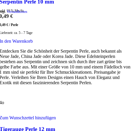
Serpentin Perle 10 mm
inkl. 19 % MwSt.
zzgl.
Versandkosten
0,49
€
0,49
€
/
Perle
Lieferzeit:
ca. 5 - 7 Tage
In den Warenkorb
Entdecken Sie die Schönheit der Serpentin Perle, auch bekannt als
Neue Jade, China Jade oder Korea Jade. Diese Edelsteinperlen
bestehen aus Serpentin und zeichnen sich durch ihre zart grüne bis
gelbe Farbe aus. Mit einer Größe von 10 mm und einem Fädelloch von
1 mm sind sie perfekt für Ihre Schmuckkreationen. Preisangabe je
Perle. Verleihen Sie Ihren Designs einen Hauch von Eleganz und
Exotik mit diesen faszinierenden Serpentin Perlen.
4o
Zum Wunschzettel hinzufügen
Tigerauge Perle 12 mm