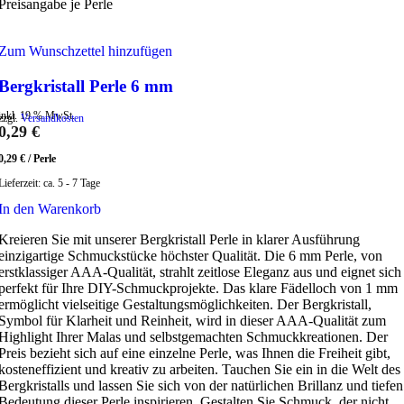
Preisangabe je Perle
Zum Wunschzettel hinzufügen
Bergkristall Perle 6 mm
inkl. 19 % MwSt.
zzgl.
Versandkosten
0,29
€
0,29
€
/
Perle
Lieferzeit:
ca. 5 - 7 Tage
In den Warenkorb
Kreieren Sie mit unserer Bergkristall Perle in klarer Ausführung
einzigartige Schmuckstücke höchster Qualität. Die 6 mm Perle, von
erstklassiger AAA-Qualität, strahlt zeitlose Eleganz aus und eignet sich
perfekt für Ihre DIY-Schmuckprojekte. Das klare Fädelloch von 1 mm
ermöglicht vielseitige Gestaltungsmöglichkeiten. Der Bergkristall,
Symbol für Klarheit und Reinheit, wird in dieser AAA-Qualität zum
Highlight Ihrer Malas und selbstgemachten Schmuckkreationen. Der
Preis bezieht sich auf eine einzelne Perle, was Ihnen die Freiheit gibt,
kosteneffizient und kreativ zu arbeiten. Tauchen Sie ein in die Welt des
Bergkristalls und lassen Sie sich von der natürlichen Brillanz und tiefen
Bedeutung dieser Perle inspirieren. Gestalten Sie Schmuck, der nicht