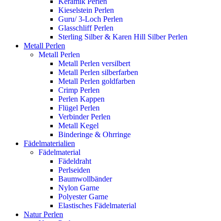
Keramik Perlen
Kieselstein Perlen
Guru/ 3-Loch Perlen
Glasschliff Perlen
Sterling Silber & Karen Hill Silber Perlen
Metall Perlen
Metall Perlen
Metall Perlen versilbert
Metall Perlen silberfarben
Metall Perlen goldfarben
Crimp Perlen
Perlen Kappen
Flügel Perlen
Verbinder Perlen
Metall Kegel
Binderinge & Ohrringe
Fädelmaterialien
Fädelmaterial
Fädeldraht
Perlseiden
Baumwollbänder
Nylon Garne
Polyester Garne
Elastisches Fädelmaterial
Natur Perlen