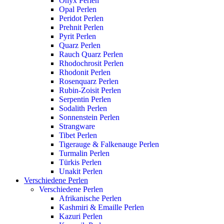
Onyx Perlen
Opal Perlen
Peridot Perlen
Prehnit Perlen
Pyrit Perlen
Quarz Perlen
Rauch Quarz Perlen
Rhodochrosit Perlen
Rhodonit Perlen
Rosenquarz Perlen
Rubin-Zoisit Perlen
Serpentin Perlen
Sodalith Perlen
Sonnenstein Perlen
Strangware
Tibet Perlen
Tigerauge & Falkenauge Perlen
Turmalin Perlen
Türkis Perlen
Unakit Perlen
Verschiedene Perlen
Verschiedene Perlen
Afrikanische Perlen
Kashmiri & Emaille Perlen
Kazuri Perlen