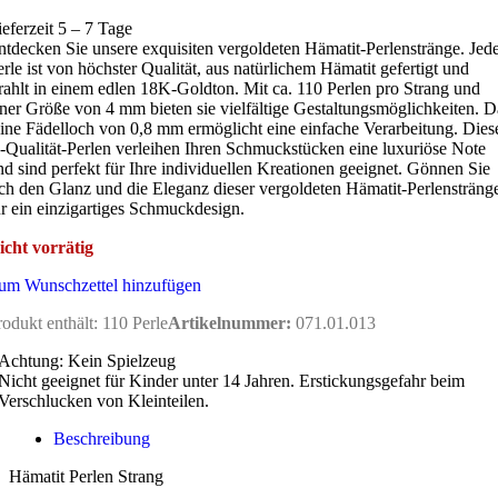
ieferzeit 5 – 7 Tage
ntdecken Sie unsere exquisiten vergoldeten Hämatit-Perlenstränge. Jed
erle ist von höchster Qualität, aus natürlichem Hämatit gefertigt und
trahlt in einem edlen 18K-Goldton. Mit ca. 110 Perlen pro Strang und
iner Größe von 4 mm bieten sie vielfältige Gestaltungsmöglichkeiten. D
eine Fädelloch von 0,8 mm ermöglicht eine einfache Verarbeitung. Dies
-Qualität-Perlen verleihen Ihren Schmuckstücken eine luxuriöse Note
nd sind perfekt für Ihre individuellen Kreationen geeignet. Gönnen Sie
ich den Glanz und die Eleganz dieser vergoldeten Hämatit-Perlensträng
ür ein einzigartiges Schmuckdesign.
icht vorrätig
um Wunschzettel hinzufügen
rodukt enthält: 110
Perle
Artikelnummer:
071.01.013
Achtung: Kein Spielzeug
Nicht geeignet für Kinder unter 14 Jahren. Erstickungsgefahr beim
Verschlucken von Kleinteilen.
Beschreibung
Hämatit Perlen Strang