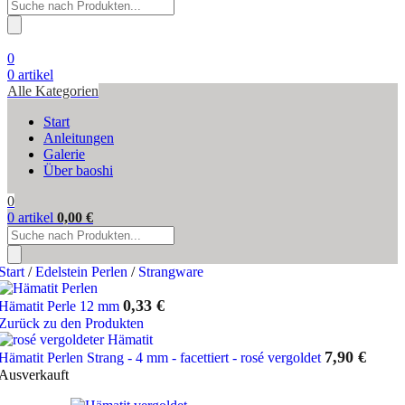
Products
search
0
0
artikel
Alle Kategorien
Start
Anleitungen
Galerie
Über baoshi
0
0
artikel
0,00
€
Products
search
Start
/
Edelstein Perlen
/
Strangware
0,33
€
Hämatit Perle 12 mm
Zurück zu den Produkten
7,90
€
Hämatit Perlen Strang - 4 mm - facettiert - rosé vergoldet
Ausverkauft