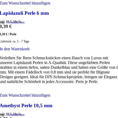
Zum Wunschzettel hinzufügen
Lapislazuli Perle 6 mm
inkl. 19 % MwSt.
zzgl.
Versandkosten
0,39
€
0,39
€
/
Perle
Lieferzeit:
ca. 5 - 7 Tage
In den Warenkorb
Verleihen Sie Ihren Schmuckstücken einen Hauch von Luxus mit
unseren Lapislazuli Perlen in A-Qualität. Diese ungefärbten Perlen
strahlen in einem tiefen, satten Dunkelblau und haben eine Größe von 
mm. Mit einem Fädelloch von 0,8 mm sind sie perfekt für filigrane
Designs geeignet. Ideal für DIY-Schmuckprojekte, bringen sie Eleganz
und natürliche Schönheit in jedes Accessoire. Preis je Perle.
Zum Wunschzettel hinzufügen
Amethyst Perle 10,5 mm
inkl. 19 % MwSt.
zzgl.
Versandkosten