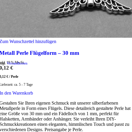
Zum Wunschzettel hinzufügen
Metall Perle Flügelform – 30 mm
inkl. 19 % MwSt.
zzgl.
Versandkosten
0,12
€
0,12
€
/
Perle
Lieferzeit:
ca. 5 - 7 Tage
In den Warenkorb
Gestalten Sie Ihren eigenen Schmuck mit unserer silberfarbenen
Metallperle in Form eines Flügels. Diese detailreich gestaltete Perle hat
eine Größe von 30 mm und ein Fädelloch von 1 mm, perfekt für
Halsketten, Armbänder oder Anhänger. Sie verleiht Ihren DIY-
Schmuckkreationen einen eleganten, himmlischen Touch und passt zu
verschiedenen Designs. Preisangabe je Perle.