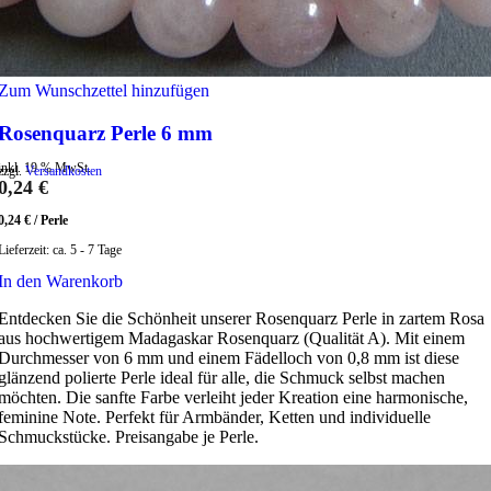
Zum Wunschzettel hinzufügen
Rosenquarz Perle 6 mm
inkl. 19 % MwSt.
zzgl.
Versandkosten
0,24
€
0,24
€
/
Perle
Lieferzeit:
ca. 5 - 7 Tage
In den Warenkorb
Entdecken Sie die Schönheit unserer Rosenquarz Perle in zartem Rosa
aus hochwertigem Madagaskar Rosenquarz (Qualität A). Mit einem
Durchmesser von 6 mm und einem Fädelloch von 0,8 mm ist diese
glänzend polierte Perle ideal für alle, die Schmuck selbst machen
möchten. Die sanfte Farbe verleiht jeder Kreation eine harmonische,
feminine Note. Perfekt für Armbänder, Ketten und individuelle
Schmuckstücke. Preisangabe je Perle.