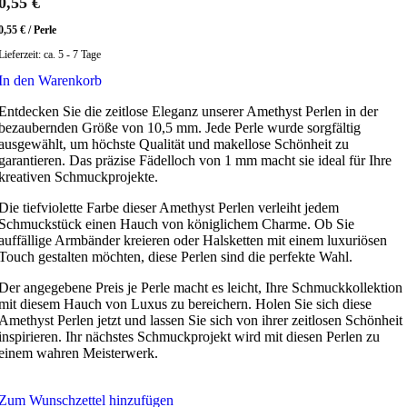
0,55
€
0,55
€
/
Perle
Lieferzeit:
ca. 5 - 7 Tage
In den Warenkorb
Entdecken Sie die zeitlose Eleganz unserer Amethyst Perlen in der
bezaubernden Größe von 10,5 mm. Jede Perle wurde sorgfältig
ausgewählt, um höchste Qualität und makellose Schönheit zu
garantieren. Das präzise Fädelloch von 1 mm macht sie ideal für Ihre
kreativen Schmuckprojekte.
Die tiefviolette Farbe dieser Amethyst Perlen verleiht jedem
Schmuckstück einen Hauch von königlichem Charme. Ob Sie
auffällige Armbänder kreieren oder Halsketten mit einem luxuriösen
Touch gestalten möchten, diese Perlen sind die perfekte Wahl.
Der angegebene Preis je Perle macht es leicht, Ihre Schmuckkollektion
mit diesem Hauch von Luxus zu bereichern. Holen Sie sich diese
Amethyst Perlen jetzt und lassen Sie sich von ihrer zeitlosen Schönheit
inspirieren. Ihr nächstes Schmuckprojekt wird mit diesen Perlen zu
einem wahren Meisterwerk.
Zum Wunschzettel hinzufügen