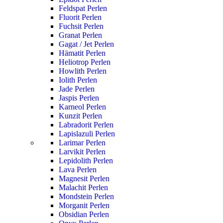
Feldspat Perlen
Fluorit Perlen
Fuchsit Perlen
Granat Perlen
Gagat / Jet Perlen
Hämatit Perlen
Heliotrop Perlen
Howlith Perlen
Iolith Perlen
Jade Perlen
Jaspis Perlen
Karneol Perlen
Kunzit Perlen
Labradorit Perlen
Lapislazuli Perlen
Larimar Perlen
Larvikit Perlen
Lepidolith Perlen
Lava Perlen
Magnesit Perlen
Malachit Perlen
Mondstein Perlen
Morganit Perlen
Obsidian Perlen