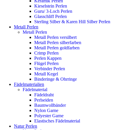
Keramik Perlen
Kieselstein Perlen
Guru/ 3-Loch Perlen
Glasschliff Perlen
Sterling Silber & Karen Hill Silber Perlen
Metall Perlen
Metall Perlen
Metall Perlen versilbert
Metall Perlen silberfarben
Metall Perlen goldfarben
Crimp Perlen
Perlen Kappen
Flügel Perlen
Verbinder Perlen
Metall Kegel
Binderinge & Ohrringe
Fädelmaterialien
Fädelmaterial
Fädeldraht
Perlseiden
Baumwollbänder
Nylon Garne
Polyester Garne
Elastisches Fädelmaterial
Natur Perlen