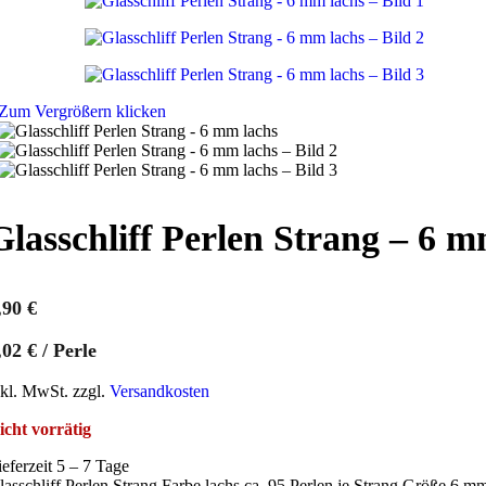
Zum Vergrößern klicken
Glasschliff Perlen Strang – 6 m
,90
€
,02
€
/
Perle
nkl. MwSt. zzgl.
Versandkosten
icht vorrätig
ieferzeit 5 – 7 Tage
lasschliff Perlen Strang Farbe lachs ca. 95 Perlen je Strang Größe 6 