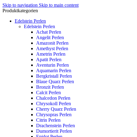
Skip to navigation
Skip to main content
Produktkategorien
Edelstein Perlen
Edelstein Perlen
Achat Perlen
Angelit Perlen
Amazonit Perlen
Amethyst Perlen
Ametrin Perlen
Apatit Perlen
Aventurin Perlen
Aquamarin Perlen
Bergkristall Perlen
Blaue Quarz Perlen
Bronzit Perlen
Calcit Perlen
Chalcedon Perlen
Chrysokoll Perlen
Cherry Quarz Perlen
Chrysopras Perlen
Citrin Perlen
Drachenstein Perlen
Dumortierit Perlen
Epidot Perlen