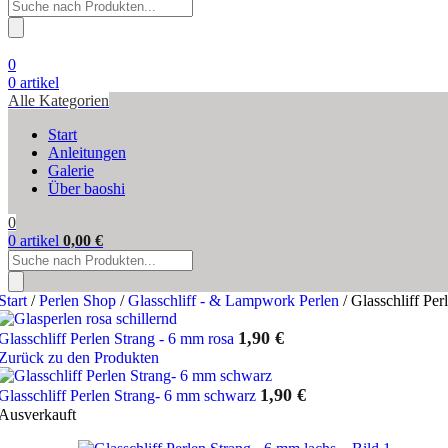
Products
search
0
0
artikel
Alle Kategorien
Start
Anleitungen
Galerie
Über baoshi
0
0
artikel
0,00
€
Products
search
Start
/
Perlen Shop
/
Glasschliff - & Lampwork Perlen
/
Glasschliff Per
1,90
€
Glasschliff Perlen Strang - 6 mm rosa
Zurück zu den Produkten
1,90
€
Glasschliff Perlen Strang- 6 mm schwarz
Ausverkauft