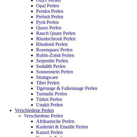
Onyx Perlen
Opal Perlen
Peridot Perlen
Prehnit Perlen
Pyrit Perlen
Quarz Perlen
Rauch Quarz Perlen
Rhodochrosit Perlen
Rhodonit Perlen
Rosenquarz Perlen
Rubin-Zoisit Perlen
Serpentin Perlen
Sodalith Perlen
Sonnenstein Perlen
Strangware
Tibet Perlen
Tigerauge & Falkenauge Perlen
Turmalin Perlen
Türkis Perlen
Unakit Perlen
Verschiedene Perlen
Verschiedene Perlen
Afrikanische Perlen
Kashmiri & Emaille Perlen
Kazuri Perlen