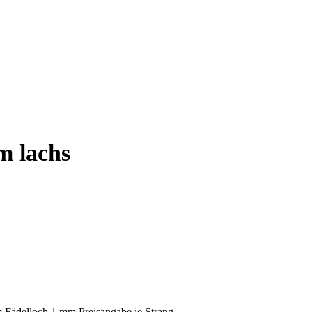
m lachs
mm Fädelloch 1 mm Preisangabe je Strang