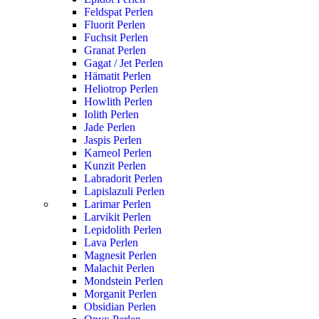
Feldspat Perlen
Fluorit Perlen
Fuchsit Perlen
Granat Perlen
Gagat / Jet Perlen
Hämatit Perlen
Heliotrop Perlen
Howlith Perlen
Iolith Perlen
Jade Perlen
Jaspis Perlen
Karneol Perlen
Kunzit Perlen
Labradorit Perlen
Lapislazuli Perlen
Larimar Perlen
Larvikit Perlen
Lepidolith Perlen
Lava Perlen
Magnesit Perlen
Malachit Perlen
Mondstein Perlen
Morganit Perlen
Obsidian Perlen