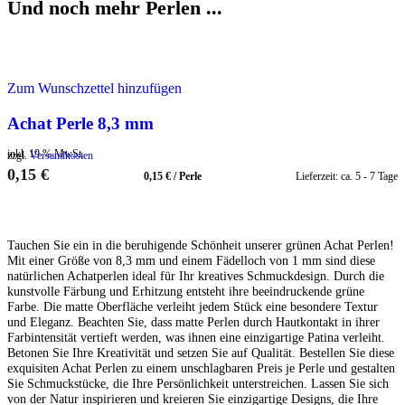
Und noch mehr Perlen ...
Zum Wunschzettel hinzufügen
Achat Perle 8,3 mm
inkl. 19 % MwSt.
zzgl.
Versandkosten
0,15
€
0,15
€
/
Perle
Lieferzeit:
ca. 5 - 7 Tage
IN DEN WARENKORB
Tauchen Sie ein in die beruhigende Schönheit unserer grünen Achat Perlen!
Mit einer Größe von 8,3 mm und einem Fädelloch von 1 mm sind diese
natürlichen Achatperlen ideal für Ihr kreatives Schmuckdesign. Durch die
kunstvolle Färbung und Erhitzung entsteht ihre beeindruckende grüne
Farbe. Die matte Oberfläche verleiht jedem Stück eine besondere Textur
und Eleganz. Beachten Sie, dass matte Perlen durch Hautkontakt in ihrer
Farbintensität vertieft werden, was ihnen eine einzigartige Patina verleiht.
Betonen Sie Ihre Kreativität und setzen Sie auf Qualität. Bestellen Sie diese
exquisiten Achat Perlen zu einem unschlagbaren Preis je Perle und gestalten
Sie Schmuckstücke, die Ihre Persönlichkeit unterstreichen. Lassen Sie sich
von der Natur inspirieren und kreieren Sie einzigartige Designs, die Ihre