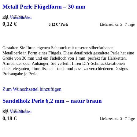
Metall Perle Flügelform – 30 mm
inkl. 19 % MwSt.
zzgl.
Versandkosten
0,12
€
0,12
€
/
Perle
Lieferzeit:
ca. 5 - 7 Tage
IN DEN WARENKORB
Gestalten Sie Ihren eigenen Schmuck mit unserer silberfarbenen
Metallperle in Form eines Flügels. Diese detailreich gestaltete Perle hat eine
Größe von 30 mm und ein Fädelloch von 1 mm, perfekt für Halsketten,
Armbänder oder Anhänger. Sie verleiht Ihren DIY-Schmuckkreationen
einen eleganten, himmlischen Touch und passt zu verschiedenen Designs.
Preisangabe je Perle.
Zum Wunschzettel hinzufügen
Sandelholz Perle 6,2 mm – natur braun
inkl. 19 % MwSt.
zzgl.
Versandkosten
0,18
€
Lieferzeit:
ca. 5 - 7 Tage
IN DEN WARENKORB