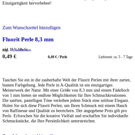
Einzigartigkeit hervorheben!
Zum Wunschzettel hinzufügen
Fluorit Perle 8,3 mm
inkl. 19 % MwSt.
zzgl.
Versandkosten
0,49
€
0,49
€
/
Perle
Lieferzeit:
ca. 5 - 7 Tage
IN DEN WARENKORB
Tauchen Sie ein in die zauberhafte Welt der Fluorit Perlen mit ihrer zarten,
bunten Farbgebung. Jede Perle in A-Qualität ist ein einzigartiges
Meisterwerk der Natur. Mit einer Größe von 8,3 mm und einem Fädelloch
von 1 mm bieten sie endlose Möglichkeiten für Ihre Schmuckkreationen.
Die sanften, pastelligen Töne verleihen jedem Stück eine zeitlose Eleganz.
Holen Sie sich diese Fluorit Perlen, um Ihren Schmuck mit einem Hauch
von Raffinesse und Qualität zu bereichern. Der angegebene Preis gilt pro
Perle. Erforschen Sie die kreative Vielfalt und erschaffen Sie individuelle
Schmuckstücke, die Ihre Persönlichkeit unterstreichen.