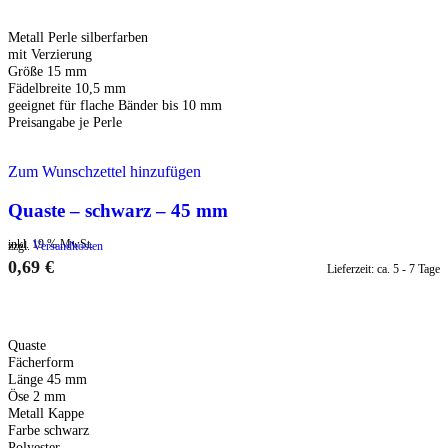
Metall Perle silberfarben
mit Verzierung
Größe 15 mm
Fädelbreite 10,5 mm
geeignet für flache Bänder bis 10 mm
Preisangabe je Perle
Zum Wunschzettel hinzufügen
Quaste – schwarz – 45 mm
inkl. 19 % MwSt.
zzgl.
Versandkosten
0,69
€
Lieferzeit:
ca. 5 - 7 Tage
IN DEN WARENKORB
Quaste
Fächerform
Länge 45 mm
Öse 2 mm
Metall Kappe
Farbe schwarz
Polyester