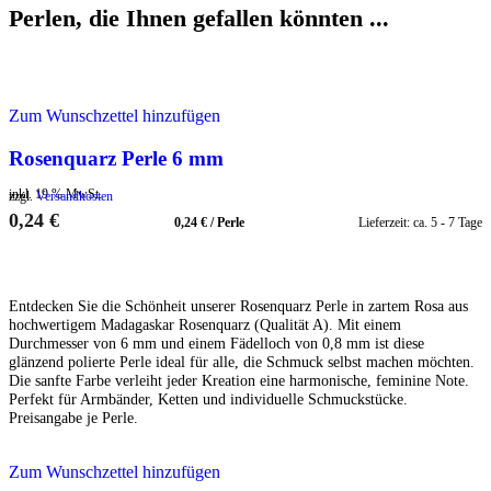
Perlen, die Ihnen gefallen könnten ...
Zum Wunschzettel hinzufügen
Rosenquarz Perle 6 mm
inkl. 19 % MwSt.
zzgl.
Versandkosten
0,24
€
0,24
€
/
Perle
Lieferzeit:
ca. 5 - 7 Tage
IN DEN WARENKORB
Entdecken Sie die Schönheit unserer Rosenquarz Perle in zartem Rosa aus
hochwertigem Madagaskar Rosenquarz (Qualität A). Mit einem
Durchmesser von 6 mm und einem Fädelloch von 0,8 mm ist diese
glänzend polierte Perle ideal für alle, die Schmuck selbst machen möchten.
Die sanfte Farbe verleiht jeder Kreation eine harmonische, feminine Note.
Perfekt für Armbänder, Ketten und individuelle Schmuckstücke.
Preisangabe je Perle.
Zum Wunschzettel hinzufügen