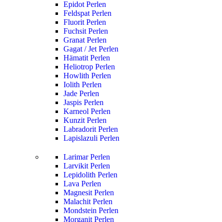
Epidot Perlen
Feldspat Perlen
Fluorit Perlen
Fuchsit Perlen
Granat Perlen
Gagat / Jet Perlen
Hämatit Perlen
Heliotrop Perlen
Howlith Perlen
Iolith Perlen
Jade Perlen
Jaspis Perlen
Karneol Perlen
Kunzit Perlen
Labradorit Perlen
Lapislazuli Perlen
Larimar Perlen
Larvikit Perlen
Lepidolith Perlen
Lava Perlen
Magnesit Perlen
Malachit Perlen
Mondstein Perlen
Morganit Perlen