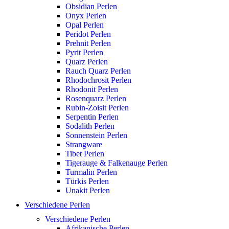
Obsidian Perlen
Onyx Perlen
Opal Perlen
Peridot Perlen
Prehnit Perlen
Pyrit Perlen
Quarz Perlen
Rauch Quarz Perlen
Rhodochrosit Perlen
Rhodonit Perlen
Rosenquarz Perlen
Rubin-Zoisit Perlen
Serpentin Perlen
Sodalith Perlen
Sonnenstein Perlen
Strangware
Tibet Perlen
Tigerauge & Falkenauge Perlen
Turmalin Perlen
Türkis Perlen
Unakit Perlen
Verschiedene Perlen
Verschiedene Perlen
Afrikanische Perlen