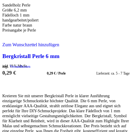
Sandelholz Perle
Größe 6,2 mm
Fädelloch 1 mm
handgearbeitet/poliert
Farbe natur braun
Preisangabe je Perle
Zum Wunschzettel hinzufügen
Bergkristall Perle 6 mm
inkl. 19 % MwSt.
zzgl.
Versandkosten
0,29
€
0,29
€
/
Perle
Lieferzeit:
ca. 5 - 7 Tage
IN DEN WARENKORB
Kreieren Sie mit unserer Bergkristall Perle in klarer Ausführung
einzigartige Schmuckstücke höchster Qualität. Die 6 mm Perle, von
erstklassiger AAA-Qualität, strahlt zeitlose Eleganz aus und eignet sich
perfekt für Ihre DIY-Schmuckprojekte. Das klare Fädelloch von 1 mm
ermöglicht vielseitige Gestaltungsmöglichkeiten. Der Bergkristall, Symbol
für Klarheit und Reinheit, wird in dieser AAA-Qualität zum Highlight Ihrer
Malas und selbstgemachten Schmuckkreationen. Der Preis bezieht sich auf
eine einzelne Perle, was Ihnen die Freiheit gibt, kosteneffizient und kreativ