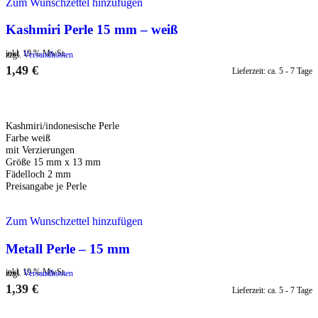
Zum Wunschzettel hinzufügen
Kashmiri Perle 15 mm – weiß
inkl. 19 % MwSt.
zzgl.
Versandkosten
1,49
€
Lieferzeit:
ca. 5 - 7 Tage
IN DEN WARENKORB
Kashmiri/indonesische Perle
Farbe weiß
mit Verzierungen
Größe 15 mm x 13 mm
Fädelloch 2 mm
Preisangabe je Perle
Zum Wunschzettel hinzufügen
Metall Perle – 15 mm
inkl. 19 % MwSt.
zzgl.
Versandkosten
1,39
€
Lieferzeit:
ca. 5 - 7 Tage
IN DEN WARENKORB