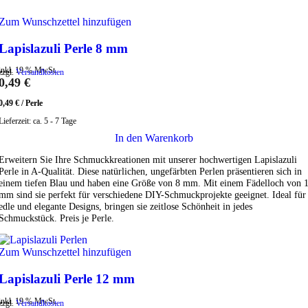
Zum Wunschzettel hinzufügen
Lapislazuli Perle 8 mm
inkl. 19 % MwSt.
zzgl.
Versandkosten
0,49
€
0,49
€
/
Perle
Lieferzeit:
ca. 5 - 7 Tage
In den Warenkorb
Erweitern Sie Ihre Schmuckkreationen mit unserer hochwertigen Lapislazuli
Perle in A-Qualität. Diese natürlichen, ungefärbten Perlen präsentieren sich in
einem tiefen Blau und haben eine Größe von 8 mm. Mit einem Fädelloch von 
mm sind sie perfekt für verschiedene DIY-Schmuckprojekte geeignet. Ideal für
edle und elegante Designs, bringen sie zeitlose Schönheit in jedes
Schmuckstück. Preis je Perle.
Zum Wunschzettel hinzufügen
Lapislazuli Perle 12 mm
inkl. 19 % MwSt.
zzgl.
Versandkosten