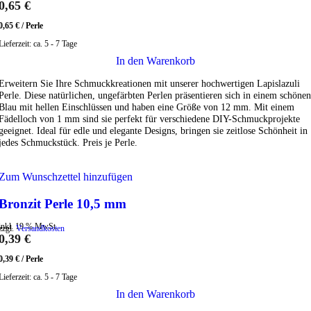
0,65
€
0,65
€
/
Perle
Lieferzeit:
ca. 5 - 7 Tage
In den Warenkorb
Erweitern Sie Ihre Schmuckkreationen mit unserer hochwertigen Lapislazuli
Perle. Diese natürlichen, ungefärbten Perlen präsentieren sich in einem schönen
Blau mit hellen Einschlüssen und haben eine Größe von 12 mm. Mit einem
Fädelloch von 1 mm sind sie perfekt für verschiedene DIY-Schmuckprojekte
geeignet. Ideal für edle und elegante Designs, bringen sie zeitlose Schönheit in
jedes Schmuckstück. Preis je Perle.
Zum Wunschzettel hinzufügen
Bronzit Perle 10,5 mm
inkl. 19 % MwSt.
zzgl.
Versandkosten
0,39
€
0,39
€
/
Perle
Lieferzeit:
ca. 5 - 7 Tage
In den Warenkorb