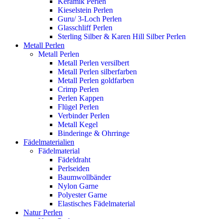
Keramik Perlen
Kieselstein Perlen
Guru/ 3-Loch Perlen
Glasschliff Perlen
Sterling Silber & Karen Hill Silber Perlen
Metall Perlen
Metall Perlen
Metall Perlen versilbert
Metall Perlen silberfarben
Metall Perlen goldfarben
Crimp Perlen
Perlen Kappen
Flügel Perlen
Verbinder Perlen
Metall Kegel
Binderinge & Ohrringe
Fädelmaterialien
Fädelmaterial
Fädeldraht
Perlseiden
Baumwollbänder
Nylon Garne
Polyester Garne
Elastisches Fädelmaterial
Natur Perlen