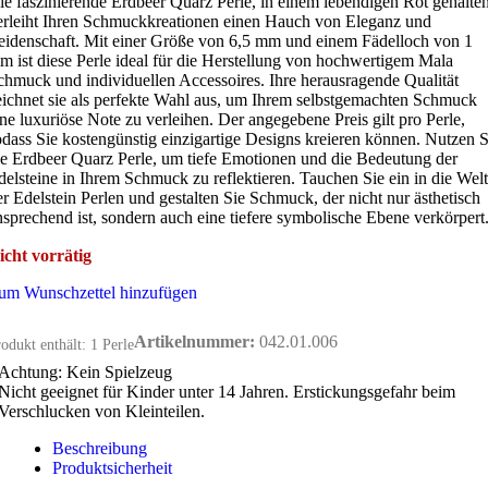
ie faszinierende Erdbeer Quarz Perle, in einem lebendigen Rot gehalten
erleiht Ihren Schmuckkreationen einen Hauch von Eleganz und
eidenschaft. Mit einer Größe von 6,5 mm und einem Fädelloch von 1
m ist diese Perle ideal für die Herstellung von hochwertigem Mala
chmuck und individuellen Accessoires. Ihre herausragende Qualität
eichnet sie als perfekte Wahl aus, um Ihrem selbstgemachten Schmuck
ine luxuriöse Note zu verleihen. Der angegebene Preis gilt pro Perle,
odass Sie kostengünstig einzigartige Designs kreieren können. Nutzen S
ie Erdbeer Quarz Perle, um tiefe Emotionen und die Bedeutung der
delsteine in Ihrem Schmuck zu reflektieren. Tauchen Sie ein in die Welt
er Edelstein Perlen und gestalten Sie Schmuck, der nicht nur ästhetisch
nsprechend ist, sondern auch eine tiefere symbolische Ebene verkörpert
icht vorrätig
um Wunschzettel hinzufügen
Artikelnummer:
042.01.006
odukt enthält: 1
Perle
Achtung: Kein Spielzeug
Nicht geeignet für Kinder unter 14 Jahren. Erstickungsgefahr beim
Verschlucken von Kleinteilen.
Beschreibung
Produktsicherheit