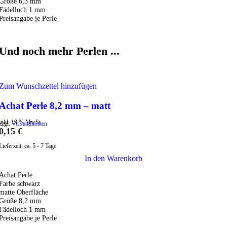
Größe 6,3 mm
Fädelloch 1 mm
Preisangabe je Perle
Und noch mehr Perlen ...
Zum Wunschzettel hinzufügen
Achat Perle 8,2 mm – matt
inkl. 19 % MwSt.
zzgl.
Versandkosten
0,15
€
Lieferzeit:
ca. 5 - 7 Tage
In den Warenkorb
Achat Perle
Farbe schwarz
matte Oberfläche
Größe 8,2 mm
Fädelloch 1 mm
Preisangabe je Perle