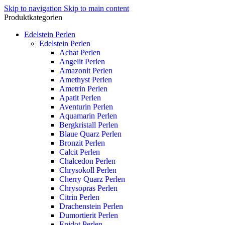
Skip to navigation
Skip to main content
Produktkategorien
Edelstein Perlen
Edelstein Perlen
Achat Perlen
Angelit Perlen
Amazonit Perlen
Amethyst Perlen
Ametrin Perlen
Apatit Perlen
Aventurin Perlen
Aquamarin Perlen
Bergkristall Perlen
Blaue Quarz Perlen
Bronzit Perlen
Calcit Perlen
Chalcedon Perlen
Chrysokoll Perlen
Cherry Quarz Perlen
Chrysopras Perlen
Citrin Perlen
Drachenstein Perlen
Dumortierit Perlen
Epidot Perlen