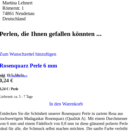
Martina Lehnert
Römerstr. 1
74861 Neudenau
Deutschland
Perlen, die Ihnen gefallen könnten ...
Zum Wunschzettel hinzufügen
Rosenquarz Perle 6 mm
inkl. 19 % MwSt.
zzgl.
Versandkosten
0,24
€
0,24
€
/
Perle
Lieferzeit:
ca. 5 - 7 Tage
In den Warenkorb
Entdecken Sie die Schönheit unserer Rosenquarz Perle in zartem Rosa aus
hochwertigem Madagaskar Rosenquarz (Qualität A). Mit einem Durchmesser
von 6 mm und einem Fädelloch von 0,8 mm ist diese glänzend polierte Perle
ideal für alle, die Schmuck selbst machen möchten. Die sanfte Farbe verleiht