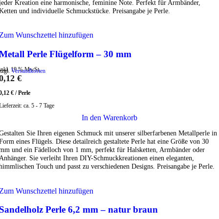
jeder Kreation eine harmonische, feminine Note. Perfekt für Armbänder,
Ketten und individuelle Schmuckstücke. Preisangabe je Perle.
Zum Wunschzettel hinzufügen
Metall Perle Flügelform – 30 mm
inkl. 19 % MwSt.
zzgl.
Versandkosten
0,12
€
0,12
€
/
Perle
Lieferzeit:
ca. 5 - 7 Tage
In den Warenkorb
Gestalten Sie Ihren eigenen Schmuck mit unserer silberfarbenen Metallperle in
Form eines Flügels. Diese detailreich gestaltete Perle hat eine Größe von 30
mm und ein Fädelloch von 1 mm, perfekt für Halsketten, Armbänder oder
Anhänger. Sie verleiht Ihren DIY-Schmuckkreationen einen eleganten,
himmlischen Touch und passt zu verschiedenen Designs. Preisangabe je Perle.
Zum Wunschzettel hinzufügen
Sandelholz Perle 6,2 mm – natur braun