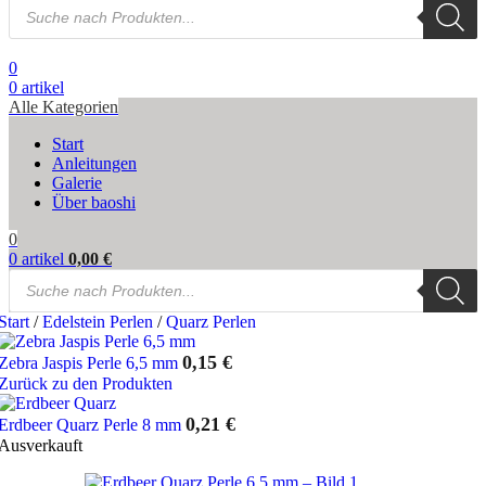
Products
search
0
0
artikel
Alle Kategorien
Start
Anleitungen
Galerie
Über baoshi
0
0
artikel
0,00
€
Products
search
Start
/
Edelstein Perlen
/
Quarz Perlen
0,15
€
Zebra Jaspis Perle 6,5 mm
Zurück zu den Produkten
0,21
€
Erdbeer Quarz Perle 8 mm
Ausverkauft