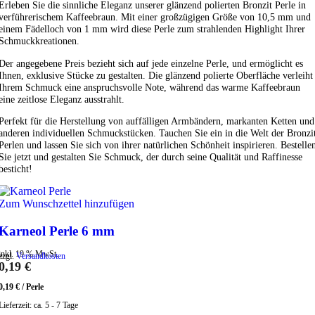
Erleben Sie die sinnliche Eleganz unserer glänzend polierten Bronzit Perle in
verführerischem Kaffeebraun. Mit einer großzügigen Größe von 10,5 mm und
einem Fädelloch von 1 mm wird diese Perle zum strahlenden Highlight Ihrer
Schmuckkreationen.
Der angegebene Preis bezieht sich auf jede einzelne Perle, und ermöglicht es
Ihnen, exklusive Stücke zu gestalten. Die glänzend polierte Oberfläche verleiht
Ihrem Schmuck eine anspruchsvolle Note, während das warme Kaffeebraun
eine zeitlose Eleganz ausstrahlt.
Perfekt für die Herstellung von auffälligen Armbändern, markanten Ketten und
anderen individuellen Schmuckstücken. Tauchen Sie ein in die Welt der Bronzi
Perlen und lassen Sie sich von ihrer natürlichen Schönheit inspirieren. Bestelle
Sie jetzt und gestalten Sie Schmuck, der durch seine Qualität und Raffinesse
besticht!
Zum Wunschzettel hinzufügen
Karneol Perle 6 mm
inkl. 19 % MwSt.
zzgl.
Versandkosten
0,19
€
0,19
€
/
Perle
Lieferzeit:
ca. 5 - 7 Tage