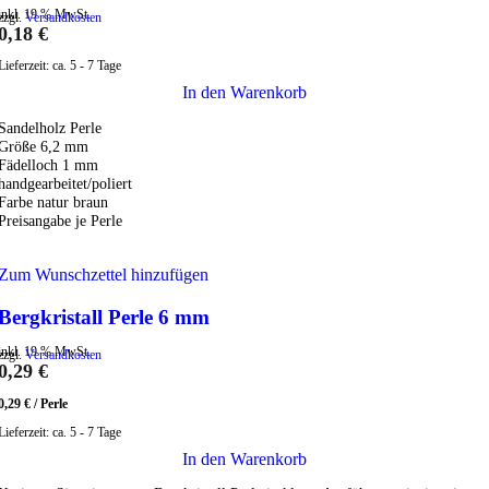
inkl. 19 % MwSt.
zzgl.
Versandkosten
0,18
€
Lieferzeit:
ca. 5 - 7 Tage
In den Warenkorb
Sandelholz Perle
Größe 6,2 mm
Fädelloch 1 mm
handgearbeitet/poliert
Farbe natur braun
Preisangabe je Perle
Zum Wunschzettel hinzufügen
Bergkristall Perle 6 mm
inkl. 19 % MwSt.
zzgl.
Versandkosten
0,29
€
0,29
€
/
Perle
Lieferzeit:
ca. 5 - 7 Tage
In den Warenkorb