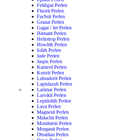
Feldspat Perlen
Fluorit Perlen
Fuchsit Perlen
Granat Perlen
Gagat / Jet Perlen
Hämatit Perlen
Heliotrop Perlen
Howlith Perlen
Iolith Perlen
Jade Perlen
Jaspis Perlen
Karneol Perlen
Kunzit Perlen
Labradorit Perlen
Lapislazuli Perlen
Larimar Perlen
Larvikit Perlen
Lepidolith Perlen
Lava Perlen
Magnesit Perlen
Malachit Perlen
Mondstein Perlen
Morganit Perlen
Obsidian Perlen