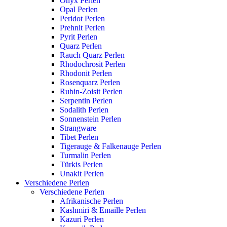
Onyx Perlen
Opal Perlen
Peridot Perlen
Prehnit Perlen
Pyrit Perlen
Quarz Perlen
Rauch Quarz Perlen
Rhodochrosit Perlen
Rhodonit Perlen
Rosenquarz Perlen
Rubin-Zoisit Perlen
Serpentin Perlen
Sodalith Perlen
Sonnenstein Perlen
Strangware
Tibet Perlen
Tigerauge & Falkenauge Perlen
Turmalin Perlen
Türkis Perlen
Unakit Perlen
Verschiedene Perlen
Verschiedene Perlen
Afrikanische Perlen
Kashmiri & Emaille Perlen
Kazuri Perlen