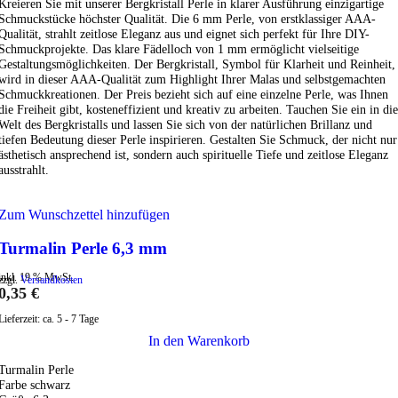
Kreieren Sie mit unserer Bergkristall Perle in klarer Ausführung einzigartige
Schmuckstücke höchster Qualität. Die 6 mm Perle, von erstklassiger AAA-
Qualität, strahlt zeitlose Eleganz aus und eignet sich perfekt für Ihre DIY-
Schmuckprojekte. Das klare Fädelloch von 1 mm ermöglicht vielseitige
Gestaltungsmöglichkeiten. Der Bergkristall, Symbol für Klarheit und Reinheit,
wird in dieser AAA-Qualität zum Highlight Ihrer Malas und selbstgemachten
Schmuckkreationen. Der Preis bezieht sich auf eine einzelne Perle, was Ihnen
die Freiheit gibt, kosteneffizient und kreativ zu arbeiten. Tauchen Sie ein in die
Welt des Bergkristalls und lassen Sie sich von der natürlichen Brillanz und
tiefen Bedeutung dieser Perle inspirieren. Gestalten Sie Schmuck, der nicht nur
ästhetisch ansprechend ist, sondern auch spirituelle Tiefe und zeitlose Eleganz
ausstrahlt.
Zum Wunschzettel hinzufügen
Turmalin Perle 6,3 mm
inkl. 19 % MwSt.
zzgl.
Versandkosten
0,35
€
Lieferzeit:
ca. 5 - 7 Tage
In den Warenkorb
Turmalin Perle
Farbe schwarz