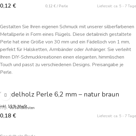
0,12
€
0,12
€
/
Perle
Lieferzeit:
ca. 5 - 7 Tage
IN DEN WARENKORB
Gestalten Sie Ihren eigenen Schmuck mit unserer silberfarbenen
Metallperle in Form eines Flügels. Diese detailreich gestaltete
Perle hat eine Größe von 30 mm und ein Fädelloch von 1 mm,
perfekt für Halsketten, Armbänder oder Anhänger. Sie verleiht
Ihren DIY-Schmuckkreationen einen eleganten, himmlischen
Touch und passt zu verschiedenen Designs. Preisangabe je
Perle.
Sandelholz Perle 6,2 mm – natur braun
inkl. 19 % MwSt.
zzgl.
Versandkosten
0,18
€
Lieferzeit:
ca. 5 - 7 Tage
IN DEN WARENKORB