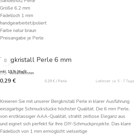
Sandelholz Perle
Größe 6,2 mm
Fädelloch 1 mm
handgearbeitet/poliert
Farbe natur braun
Preisangabe je Perle
Bergkristall Perle 6 mm
inkl. 19 % MwSt.
zzgl.
Versandkosten
0,29
€
0,29
€
/
Perle
Lieferzeit:
ca. 5 - 7 Tage
IN DEN WARENKORB
Kreieren Sie mit unserer Bergkristall Perle in klarer Ausführung
einzigartige Schmuckstücke höchster Qualität. Die 6 mm Perle,
von erstklassiger AAA-Qualität, strahlt zeitlose Eleganz aus
und eignet sich perfekt für Ihre DIY-Schmuckprojekte. Das klare
Fädelloch von 1 mm ermöglicht vielseitige