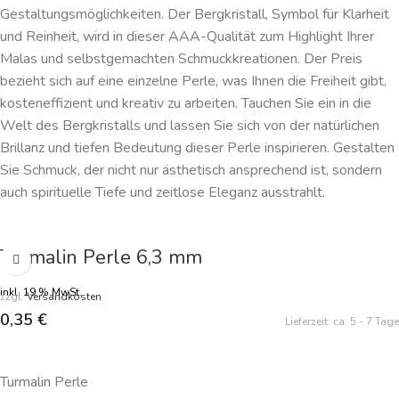
Gestaltungsmöglichkeiten. Der Bergkristall, Symbol für Klarheit
und Reinheit, wird in dieser AAA-Qualität zum Highlight Ihrer
Malas und selbstgemachten Schmuckkreationen. Der Preis
bezieht sich auf eine einzelne Perle, was Ihnen die Freiheit gibt,
kosteneffizient und kreativ zu arbeiten. Tauchen Sie ein in die
Welt des Bergkristalls und lassen Sie sich von der natürlichen
Brillanz und tiefen Bedeutung dieser Perle inspirieren. Gestalten
Sie Schmuck, der nicht nur ästhetisch ansprechend ist, sondern
auch spirituelle Tiefe und zeitlose Eleganz ausstrahlt.
Turmalin Perle 6,3 mm
inkl. 19 % MwSt.
zzgl.
Versandkosten
0,35
€
Lieferzeit:
ca. 5 - 7 Tage
IN DEN WARENKORB
Turmalin Perle