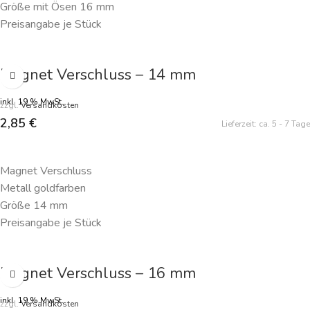
Größe mit Ösen 16 mm
Preisangabe je Stück
Magnet Verschluss – 14 mm
inkl. 19 % MwSt.
zzgl.
Versandkosten
2,85
€
Lieferzeit:
ca. 5 - 7 Tage
IN DEN WARENKORB
Magnet Verschluss
Metall goldfarben
Größe 14 mm
Preisangabe je Stück
Magnet Verschluss – 16 mm
inkl. 19 % MwSt.
zzgl.
Versandkosten