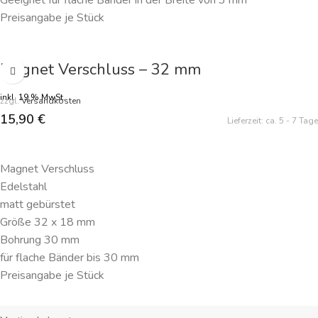
Geeignet für flache Bänder in der Breite von 3 mm
Preisangabe je Stück
Magnet Verschluss – 32 mm
inkl. 19 % MwSt.
zzgl.
Versandkosten
15,90
€
Lieferzeit:
ca. 5 - 7 Tage
IN DEN WARENKORB
Magnet Verschluss
Edelstahl
matt gebürstet
Größe 32 x 18 mm
Bohrung 30 mm
für flache Bänder bis 30 mm
Preisangabe je Stück