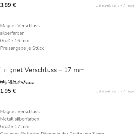
3,89
€
Lieferzeit:
ca. 5 - 7 Tage
IN DEN WARENKORB
Magnet Verschluss
silberfarben
Größe 16 mm
Preisangabe je Stück
Magnet Verschluss – 17 mm
inkl. 19 % MwSt.
zzgl.
Versandkosten
1,95
€
Lieferzeit:
ca. 5 - 7 Tage
IN DEN WARENKORB
Magnet Verschluss
Metall silberfarben
Größe 17 mm