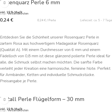
Rosenquarz Perle 6 mm
inkl. 19 % MwSt.
zzgl.
Versandkosten
0,24
€
0,24
€
/
Perle
Lieferzeit:
ca. 5 - 7 Tage
IN DEN WARENKORB
Entdecken Sie die Schönheit unserer Rosenquarz Perle in
zartem Rosa aus hochwertigem Madagaskar Rosenquarz
(Qualität A). Mit einem Durchmesser von 6 mm und einem
Fädelloch von 0,8 mm ist diese glänzend polierte Perle ideal für
alle, die Schmuck selbst machen möchten. Die sanfte Farbe
verleiht jeder Kreation eine harmonische, feminine Note. Perfekt
für Armbänder, Ketten und individuelle Schmuckstücke.
Preisangabe je Perle.
Metall Perle Flügelform – 30 mm
inkl. 19 % MwSt.
zzgl.
Versandkosten