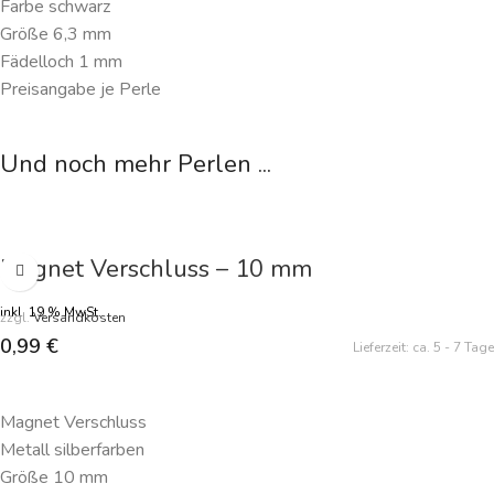
Farbe schwarz
Größe 6,3 mm
Fädelloch 1 mm
Preisangabe je Perle
Und noch mehr Perlen ...
Magnet Verschluss – 10 mm
inkl. 19 % MwSt.
zzgl.
Versandkosten
0,99
€
Lieferzeit:
ca. 5 - 7 Tage
IN DEN WARENKORB
Magnet Verschluss
Metall silberfarben
Größe 10 mm