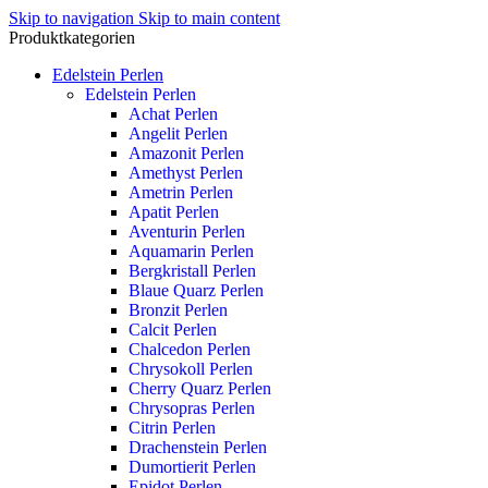
Skip to navigation
Skip to main content
Produktkategorien
Edelstein Perlen
Edelstein Perlen
Achat Perlen
Angelit Perlen
Amazonit Perlen
Amethyst Perlen
Ametrin Perlen
Apatit Perlen
Aventurin Perlen
Aquamarin Perlen
Bergkristall Perlen
Blaue Quarz Perlen
Bronzit Perlen
Calcit Perlen
Chalcedon Perlen
Chrysokoll Perlen
Cherry Quarz Perlen
Chrysopras Perlen
Citrin Perlen
Drachenstein Perlen
Dumortierit Perlen
Epidot Perlen