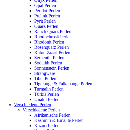
Onyx Perlen
Opal Perlen
Peridot Perlen
Prehnit Perlen
Pyrit Perlen
Quarz Perlen
Rauch Quarz Perlen
Rhodochrosit Perlen
Rhodonit Perlen
Rosenquarz Perlen
Rubin-Zoisit Perlen
Serpentin Perlen
Sodalith Perlen
Sonnenstein Perlen
Strangware
Tibet Perlen
Tigerauge & Falkenauge Perlen
Turmalin Perlen
Türkis Perlen
Unakit Perlen
Verschiedene Perlen
Verschiedene Perlen
Afrikanische Perlen
Kashmiri & Emaille Perlen
Kazuri Perlen