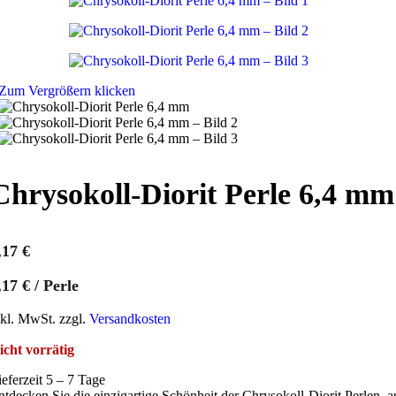
Zum Vergrößern klicken
Chrysokoll-Diorit Perle 6,4 mm
,17
€
,17
€
/
Perle
nkl. MwSt. zzgl.
Versandkosten
icht vorrätig
ieferzeit 5 – 7 Tage
ntdecken Sie die einzigartige Schönheit der Chrysokoll-Diorit Perlen, a