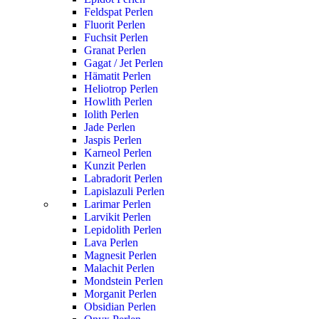
Feldspat Perlen
Fluorit Perlen
Fuchsit Perlen
Granat Perlen
Gagat / Jet Perlen
Hämatit Perlen
Heliotrop Perlen
Howlith Perlen
Iolith Perlen
Jade Perlen
Jaspis Perlen
Karneol Perlen
Kunzit Perlen
Labradorit Perlen
Lapislazuli Perlen
Larimar Perlen
Larvikit Perlen
Lepidolith Perlen
Lava Perlen
Magnesit Perlen
Malachit Perlen
Mondstein Perlen
Morganit Perlen
Obsidian Perlen