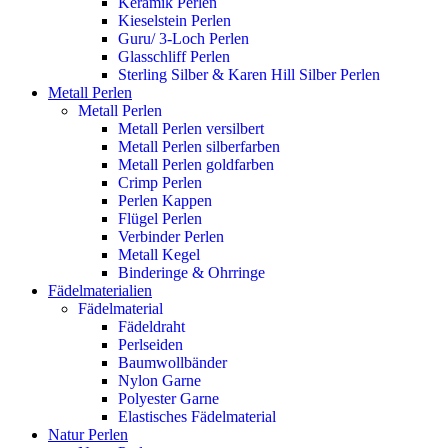
Keramik Perlen
Kieselstein Perlen
Guru/ 3-Loch Perlen
Glasschliff Perlen
Sterling Silber & Karen Hill Silber Perlen
Metall Perlen
Metall Perlen
Metall Perlen versilbert
Metall Perlen silberfarben
Metall Perlen goldfarben
Crimp Perlen
Perlen Kappen
Flügel Perlen
Verbinder Perlen
Metall Kegel
Binderinge & Ohrringe
Fädelmaterialien
Fädelmaterial
Fädeldraht
Perlseiden
Baumwollbänder
Nylon Garne
Polyester Garne
Elastisches Fädelmaterial
Natur Perlen