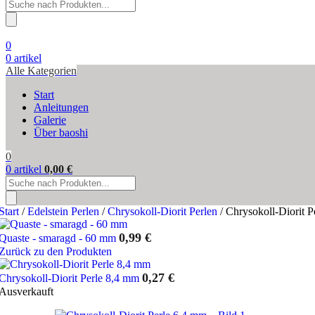
Products
search
0
0
artikel
Alle Kategorien
Start
Anleitungen
Galerie
Über baoshi
0
0
artikel
0,00
€
Products
search
Start
/
Edelstein Perlen
/
Chrysokoll-Diorit Perlen
/
Chrysokoll-Diorit P
0,99
€
Quaste - smaragd - 60 mm
Zurück zu den Produkten
0,27
€
Chrysokoll-Diorit Perle 8,4 mm
Ausverkauft