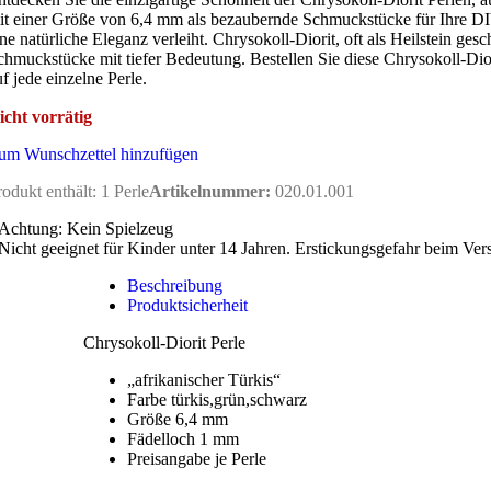
it einer Größe von 6,4 mm als bezaubernde Schmuckstücke für Ihre DIY
ine natürliche Eleganz verleiht. Chrysokoll-Diorit, oft als Heilstein ge
chmuckstücke mit tiefer Bedeutung. Bestellen Sie diese Chrysokoll-Diori
uf jede einzelne Perle.
icht vorrätig
um Wunschzettel hinzufügen
rodukt enthält: 1
Perle
Artikelnummer:
020.01.001
Achtung: Kein Spielzeug
Nicht geeignet für Kinder unter 14 Jahren. Erstickungsgefahr beim Ver
Beschreibung
Produktsicherheit
Chrysokoll-Diorit Perle
„afrikanischer Türkis“
Farbe türkis,grün,schwarz
Größe 6,4 mm
Fädelloch 1 mm
Preisangabe je Perle