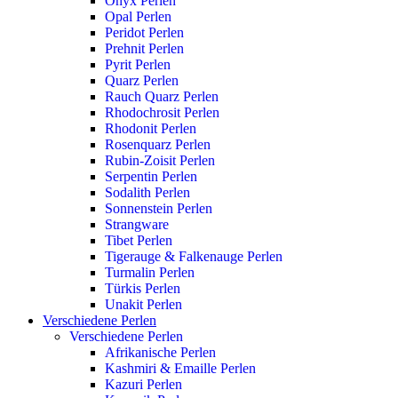
Onyx Perlen
Opal Perlen
Peridot Perlen
Prehnit Perlen
Pyrit Perlen
Quarz Perlen
Rauch Quarz Perlen
Rhodochrosit Perlen
Rhodonit Perlen
Rosenquarz Perlen
Rubin-Zoisit Perlen
Serpentin Perlen
Sodalith Perlen
Sonnenstein Perlen
Strangware
Tibet Perlen
Tigerauge & Falkenauge Perlen
Turmalin Perlen
Türkis Perlen
Unakit Perlen
Verschiedene Perlen
Verschiedene Perlen
Afrikanische Perlen
Kashmiri & Emaille Perlen
Kazuri Perlen