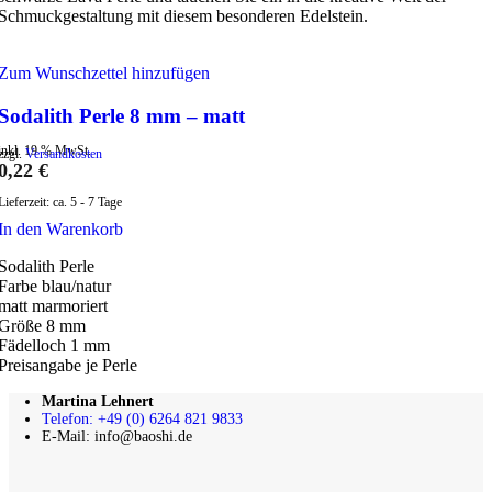
Schmuckgestaltung mit diesem besonderen Edelstein.
Zum Wunschzettel hinzufügen
Sodalith Perle 8 mm – matt
inkl. 19 % MwSt.
zzgl.
Versandkosten
0,22
€
Lieferzeit:
ca. 5 - 7 Tage
In den Warenkorb
Sodalith Perle
Farbe blau/natur
matt marmoriert
Größe 8 mm
Fädelloch 1 mm
Preisangabe je Perle
Martina Lehnert
Telefon: +49 (0) 6264 821 9833
E-Mail: info@baoshi.de