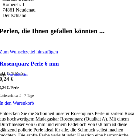
Römerstr. 1
74861 Neudenau
Deutschland
Perlen, die Ihnen gefallen könnten ...
Zum Wunschzettel hinzufügen
Rosenquarz Perle 6 mm
inkl. 19 % MwSt.
zzgl.
Versandkosten
0,24
€
0,24
€
/
Perle
Lieferzeit:
ca. 5 - 7 Tage
In den Warenkorb
Entdecken Sie die Schönheit unserer Rosenquarz Perle in zartem Rosa
aus hochwertigem Madagaskar Rosenquarz (Qualität A). Mit einem
Durchmesser von 6 mm und einem Fädelloch von 0,8 mm ist diese
glänzend polierte Perle ideal für alle, die Schmuck selbst machen
möchten. Die sanfte Farbe verleiht jeder Kreation eine harmonische,