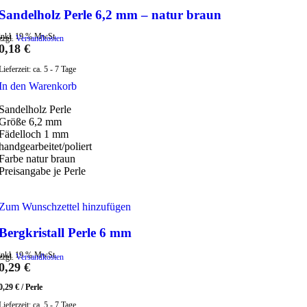
Sandelholz Perle 6,2 mm – natur braun
inkl. 19 % MwSt.
zzgl.
Versandkosten
0,18
€
Lieferzeit:
ca. 5 - 7 Tage
In den Warenkorb
Sandelholz Perle
Größe 6,2 mm
Fädelloch 1 mm
handgearbeitet/poliert
Farbe natur braun
Preisangabe je Perle
Zum Wunschzettel hinzufügen
Bergkristall Perle 6 mm
inkl. 19 % MwSt.
zzgl.
Versandkosten
0,29
€
0,29
€
/
Perle
Lieferzeit:
ca. 5 - 7 Tage