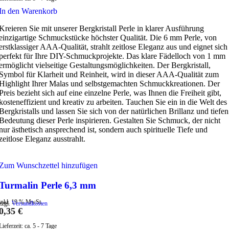
In den Warenkorb
Kreieren Sie mit unserer Bergkristall Perle in klarer Ausführung
einzigartige Schmuckstücke höchster Qualität. Die 6 mm Perle, von
erstklassiger AAA-Qualität, strahlt zeitlose Eleganz aus und eignet sich
perfekt für Ihre DIY-Schmuckprojekte. Das klare Fädelloch von 1 mm
ermöglicht vielseitige Gestaltungsmöglichkeiten. Der Bergkristall,
Symbol für Klarheit und Reinheit, wird in dieser AAA-Qualität zum
Highlight Ihrer Malas und selbstgemachten Schmuckkreationen. Der
Preis bezieht sich auf eine einzelne Perle, was Ihnen die Freiheit gibt,
kosteneffizient und kreativ zu arbeiten. Tauchen Sie ein in die Welt des
Bergkristalls und lassen Sie sich von der natürlichen Brillanz und tiefen
Bedeutung dieser Perle inspirieren. Gestalten Sie Schmuck, der nicht
nur ästhetisch ansprechend ist, sondern auch spirituelle Tiefe und
zeitlose Eleganz ausstrahlt.
Zum Wunschzettel hinzufügen
Turmalin Perle 6,3 mm
inkl. 19 % MwSt.
zzgl.
Versandkosten
0,35
€
Lieferzeit:
ca. 5 - 7 Tage