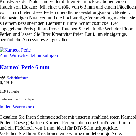
Kunstwerk der Natur und verleiht Ihren Schmuckkreationen einen
Hauch von Eleganz. Mit einer Größe von 6,3 mm und einem Fädelloch
von 1 mm bieten diese Perlen unendliche Gestaltungsmöglichkeiten.
Die pastelligen Nuancen und die hochwertige Verarbeitung machen sie
zu einem bezaubernden Element für Ihre Schmuckstücke. Der
angegebene Preis gilt pro Perle. Tauchen Sie ein in die Welt der Fluorit
Perlen und lassen Sie Ihrer Kreativität freien Lauf, um einzigartige,
persönliche Accessoires zu gestalten.
Zum Wunschzettel hinzufügen
Karneol Perle 6 mm
inkl. 19 % MwSt.
zzgl.
Versandkosten
0,19
€
0,19
€
/
Perle
Lieferzeit:
ca. 5 - 7 Tage
In den Warenkorb
Gestalten Sie Ihren Schmuck selbst mit unseren strahlend roten Karneo
Perlen. Diese gefärbten Karneol Perlen haben eine Größe von 6 mm
und ein Fädelloch von 1 mm, ideal für DIY-Schmuckprojekte.
Verleihen Sie Ihren Kreationen eine warme und lebendige Note.