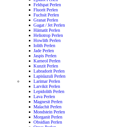
Feldspat Perlen
Fluorit Perlen
Fuchsit Perlen
Granat Perlen
Gagat / Jet Perlen
Hämatit Perlen
Heliotrop Perlen
Howlith Perlen
Iolith Perlen
Jade Perlen
Jaspis Perlen
Karneol Perlen
Kunzit Perlen
Labradorit Perlen
Lapislazuli Perlen
Larimar Perlen
Larvikit Perlen
Lepidolith Perlen
Lava Perlen
Magnesit Perlen
Malachit Perlen
Mondstein Perlen
Morganit Perlen
Obsidian Perlen