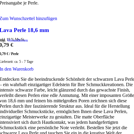
Preisangabe je Perle.
Zum Wunschzettel hinzufügen
Lava Perle 18,6 mm
inkl. 19 % MwSt.
zzgl.
Versandkosten
0,79
€
0,79
€
/
Perle
Lieferzeit:
ca. 5 - 7 Tage
In den Warenkorb
Entdecken Sie die beeindruckende Schönheit der schwarzen Lava Perl
– ein wahrhaft einzigartiger Edelstein für Ihre Schmuckkreationen. Die
intensiv schwarze Farbe, leicht glänzend durch das gewachste Finish,
verleiht diesen Perlen eine edle Anmutung. Mit einer imposanten Größ
von 18,6 mm und feinen bis mittelgroßen Poren zeichnen sich diese
Perlen durch ihre faszinierende Struktur aus. Ideal für die Herstellung
individueller Schmuckstücke, ermöglichen Ihnen diese Lava Perlen,
einzigartige Meisterwerke zu gestalten. Die matte Oberfläche
intensiviert sich durch Hautkontakt, was jedem handgefertigten
Schmuckstück eine persönliche Note verleiht. Bestellen Sie jetzt die
schwarze Lava Perle und tauchen Sie ein in die kreative Welt der