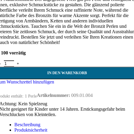
hnen, exklusive Schmuckstücke zu gestalten. Die glänzend polierte
berfläche verleiht Ihrem Schmuck eine raffinierte Note, während die
atürliche Farbe des Bronzits für warme Akzente sorgt. Perfekt für die
ertigung von Armbändern, Ketten und anderen individuellen
chmuckstücken. Tauchen Sie ein in die Welt der Bronzit Perlen und
reieren Sie zeitlosen Schmuck, der durch seine Qualität und Ausstrahlu
eeindruckt. Bestellen Sie jetzt und verleihen Sie Ihren Kreationen einen
auch von natürlicher Schönheit!
100 vorrätig
ronzit Perle 8 mm Menge
IN DEN WARENKORB
um Wunschzettel hinzufügen
Artikelnummer:
009.01.004
odukt enthält: 1
Perle
Achtung: Kein Spielzeug
Nicht geeignet für Kinder unter 14 Jahren. Erstickungsgefahr beim
Verschlucken von Kleinteilen.
Beschreibung
Produktsicherheit