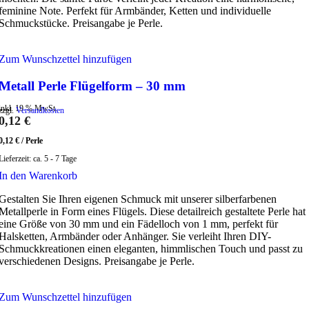
feminine Note. Perfekt für Armbänder, Ketten und individuelle
Schmuckstücke. Preisangabe je Perle.
Zum Wunschzettel hinzufügen
Metall Perle Flügelform – 30 mm
inkl. 19 % MwSt.
zzgl.
Versandkosten
0,12
€
0,12
€
/
Perle
Lieferzeit:
ca. 5 - 7 Tage
In den Warenkorb
Gestalten Sie Ihren eigenen Schmuck mit unserer silberfarbenen
Metallperle in Form eines Flügels. Diese detailreich gestaltete Perle hat
eine Größe von 30 mm und ein Fädelloch von 1 mm, perfekt für
Halsketten, Armbänder oder Anhänger. Sie verleiht Ihren DIY-
Schmuckkreationen einen eleganten, himmlischen Touch und passt zu
verschiedenen Designs. Preisangabe je Perle.
Zum Wunschzettel hinzufügen