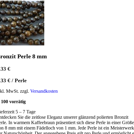
ronzit Perle 8 mm
,33
€
,33
€
/
Perle
nkl. MwSt. zzgl.
Versandkosten
100 vorrätig
ieferzeit 5 – 7 Tage
ntdecken Sie die zeitlose Eleganz unserer glänzend polierten Bronzit
erle. In warmem Kaffeebraun präsentiert sich diese Perle in einer Größe
on 8 mm mit einem Fädelloch von 1 mm. Jede Perle ist ein Meisterwerk
er Naturschönheit. Der angegebene Preis gilt pro Perle und ermöglicht 