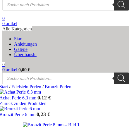
Products
search
0
0
artikel
Alle Kategorien
Start
Anleitungen
Galerie
Über baoshi
0
0
artikel
0,00
€
Products
search
Start
/
Edelstein Perlen
/
Bronzit Perlen
0,12
€
Achat Perle 6,3 mm
Zurück zu den Produkten
0,23
€
Bronzit Perle 6 mm