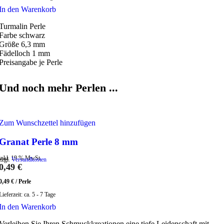
In den Warenkorb
Turmalin Perle
Farbe schwarz
Größe 6,3 mm
Fädelloch 1 mm
Preisangabe je Perle
Und noch mehr Perlen ...
Zum Wunschzettel hinzufügen
Granat Perle 8 mm
inkl. 19 % MwSt.
zzgl.
Versandkosten
0,49
€
0,49
€
/
Perle
Lieferzeit:
ca. 5 - 7 Tage
In den Warenkorb
Verleihen Sie Ihren Schmuckkreationen eine tiefe Leidenschaft mit