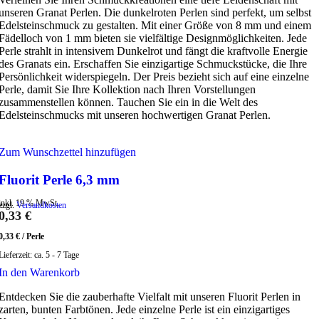
unseren Granat Perlen. Die dunkelroten Perlen sind perfekt, um selbst
Edelsteinschmuck zu gestalten. Mit einer Größe von 8 mm und einem
Fädelloch von 1 mm bieten sie vielfältige Designmöglichkeiten. Jede
Perle strahlt in intensivem Dunkelrot und fängt die kraftvolle Energie
des Granats ein. Erschaffen Sie einzigartige Schmuckstücke, die Ihre
Persönlichkeit widerspiegeln. Der Preis bezieht sich auf eine einzelne
Perle, damit Sie Ihre Kollektion nach Ihren Vorstellungen
zusammenstellen können. Tauchen Sie ein in die Welt des
Edelsteinschmucks mit unseren hochwertigen Granat Perlen.
Zum Wunschzettel hinzufügen
Fluorit Perle 6,3 mm
inkl. 19 % MwSt.
zzgl.
Versandkosten
0,33
€
0,33
€
/
Perle
Lieferzeit:
ca. 5 - 7 Tage
In den Warenkorb
Entdecken Sie die zauberhafte Vielfalt mit unseren Fluorit Perlen in
zarten, bunten Farbtönen. Jede einzelne Perle ist ein einzigartiges