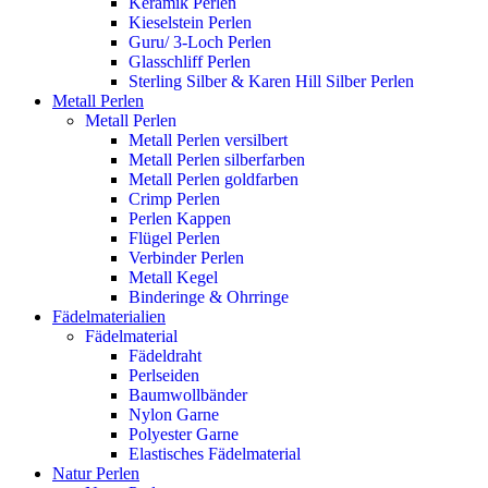
Keramik Perlen
Kieselstein Perlen
Guru/ 3-Loch Perlen
Glasschliff Perlen
Sterling Silber & Karen Hill Silber Perlen
Metall Perlen
Metall Perlen
Metall Perlen versilbert
Metall Perlen silberfarben
Metall Perlen goldfarben
Crimp Perlen
Perlen Kappen
Flügel Perlen
Verbinder Perlen
Metall Kegel
Binderinge & Ohrringe
Fädelmaterialien
Fädelmaterial
Fädeldraht
Perlseiden
Baumwollbänder
Nylon Garne
Polyester Garne
Elastisches Fädelmaterial
Natur Perlen