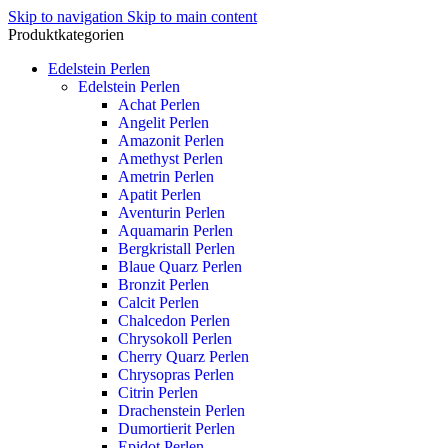
Skip to navigation
Skip to main content
Produktkategorien
Edelstein Perlen
Edelstein Perlen
Achat Perlen
Angelit Perlen
Amazonit Perlen
Amethyst Perlen
Ametrin Perlen
Apatit Perlen
Aventurin Perlen
Aquamarin Perlen
Bergkristall Perlen
Blaue Quarz Perlen
Bronzit Perlen
Calcit Perlen
Chalcedon Perlen
Chrysokoll Perlen
Cherry Quarz Perlen
Chrysopras Perlen
Citrin Perlen
Drachenstein Perlen
Dumortierit Perlen
Epidot Perlen