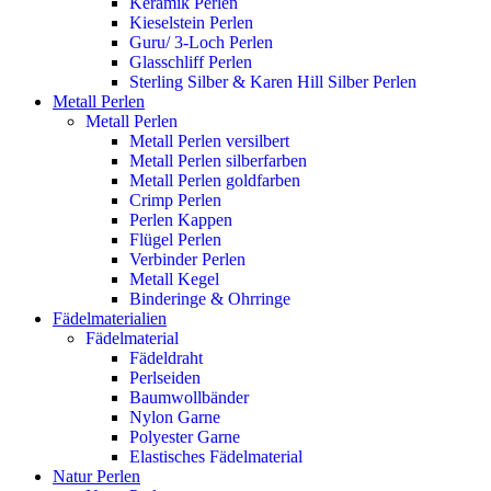
Keramik Perlen
Kieselstein Perlen
Guru/ 3-Loch Perlen
Glasschliff Perlen
Sterling Silber & Karen Hill Silber Perlen
Metall Perlen
Metall Perlen
Metall Perlen versilbert
Metall Perlen silberfarben
Metall Perlen goldfarben
Crimp Perlen
Perlen Kappen
Flügel Perlen
Verbinder Perlen
Metall Kegel
Binderinge & Ohrringe
Fädelmaterialien
Fädelmaterial
Fädeldraht
Perlseiden
Baumwollbänder
Nylon Garne
Polyester Garne
Elastisches Fädelmaterial
Natur Perlen