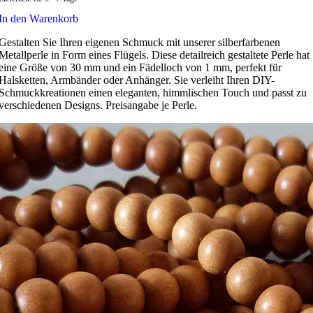
In den Warenkorb
Gestalten Sie Ihren eigenen Schmuck mit unserer silberfarbenen
Metallperle in Form eines Flügels. Diese detailreich gestaltete Perle hat
eine Größe von 30 mm und ein Fädelloch von 1 mm, perfekt für
Halsketten, Armbänder oder Anhänger. Sie verleiht Ihren DIY-
Schmuckkreationen einen eleganten, himmlischen Touch und passt zu
verschiedenen Designs. Preisangabe je Perle.