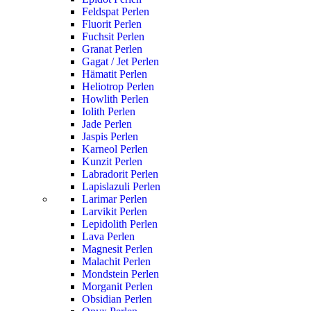
Feldspat Perlen
Fluorit Perlen
Fuchsit Perlen
Granat Perlen
Gagat / Jet Perlen
Hämatit Perlen
Heliotrop Perlen
Howlith Perlen
Iolith Perlen
Jade Perlen
Jaspis Perlen
Karneol Perlen
Kunzit Perlen
Labradorit Perlen
Lapislazuli Perlen
Larimar Perlen
Larvikit Perlen
Lepidolith Perlen
Lava Perlen
Magnesit Perlen
Malachit Perlen
Mondstein Perlen
Morganit Perlen
Obsidian Perlen