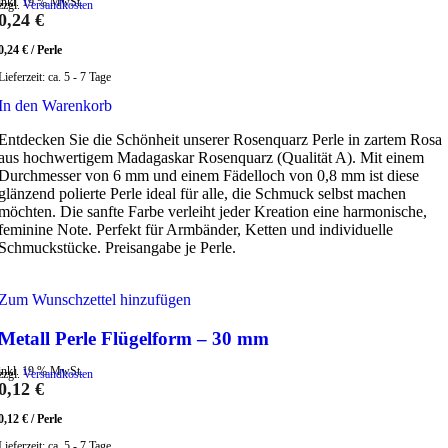
inkl. 19 % MwSt.
zzgl.
Versandkosten
0,24
€
0,24
€
/
Perle
Lieferzeit:
ca. 5 - 7 Tage
In den Warenkorb
Entdecken Sie die Schönheit unserer Rosenquarz Perle in zartem Rosa
aus hochwertigem Madagaskar Rosenquarz (Qualität A). Mit einem
Durchmesser von 6 mm und einem Fädelloch von 0,8 mm ist diese
glänzend polierte Perle ideal für alle, die Schmuck selbst machen
möchten. Die sanfte Farbe verleiht jeder Kreation eine harmonische,
feminine Note. Perfekt für Armbänder, Ketten und individuelle
Schmuckstücke. Preisangabe je Perle.
Zum Wunschzettel hinzufügen
Metall Perle Flügelform – 30 mm
inkl. 19 % MwSt.
zzgl.
Versandkosten
0,12
€
0,12
€
/
Perle
Lieferzeit:
ca. 5 - 7 Tage