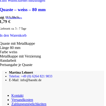
Zum Wunschzettel hinzufügen
Quaste – weiss – 80 mm
inkl. 19 % MwSt.
zzgl.
Versandkosten
1,79
€
Lieferzeit:
ca. 5 - 7 Tage
In den Warenkorb
Quaste mit Metallkappe
Länge 80 mm
Farbe weiss
Metallkappe mit Verzierung
Handarbeit
Preisangabe je Quaste
Martina Lehnert
Telefon: +49 (0) 6264 821 9833
E-Mail: info@baoshi.de
Kontakt
Versandkosten
Zahlungsmöglichkeiten