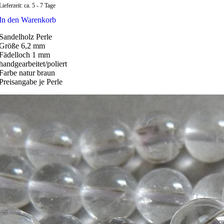
Lieferzeit:
ca. 5 - 7 Tage
In den Warenkorb
Sandelholz Perle
Größe 6,2 mm
Fädelloch 1 mm
handgearbeitet/poliert
Farbe natur braun
Preisangabe je Perle