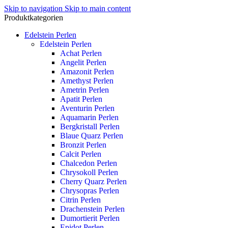
Skip to navigation
Skip to main content
Produktkategorien
Edelstein Perlen
Edelstein Perlen
Achat Perlen
Angelit Perlen
Amazonit Perlen
Amethyst Perlen
Ametrin Perlen
Apatit Perlen
Aventurin Perlen
Aquamarin Perlen
Bergkristall Perlen
Blaue Quarz Perlen
Bronzit Perlen
Calcit Perlen
Chalcedon Perlen
Chrysokoll Perlen
Cherry Quarz Perlen
Chrysopras Perlen
Citrin Perlen
Drachenstein Perlen
Dumortierit Perlen
Epidot Perlen