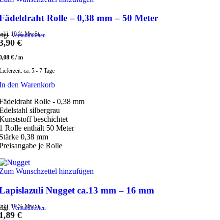
Fädeldraht Rolle – 0,38 mm – 50 Meter
inkl. 19 % MwSt.
zzgl.
Versandkosten
3,90
€
0,08
€
/
m
Lieferzeit:
ca. 5 - 7 Tage
In den Warenkorb
Fädeldraht Rolle - 0,38 mm
Edelstahl silbergrau
Kunststoff beschichtet
1 Rolle enthält 50 Meter
Stärke 0,38 mm
Preisangabe je Rolle
Zum Wunschzettel hinzufügen
Lapislazuli Nugget ca.13 mm – 16 mm
inkl. 19 % MwSt.
zzgl.
Versandkosten
1,89
€