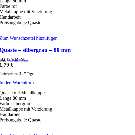
Länge 80 mm
Farbe rot
Metallkappe mit Verzierung
Handarbeit
Preisangabe je Quaste
Zum Wunschzettel hinzufügen
Quaste – silbergrau – 80 mm
inkl. 19 % MwSt.
zzgl.
Versandkosten
1,79
€
Lieferzeit:
ca. 5 - 7 Tage
In den Warenkorb
Quaste mit Metallkappe
Länge 80 mm
Farbe silbergrau
Metallkappe mit Verzierung
Handarbeit
Preisangabe je Quaste