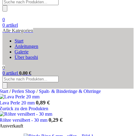
Products
search
0
0
artikel
Alle Kategorien
Start
Anleitungen
Galerie
Über baoshi
0
0
artikel
0,00
€
Products
search
Start
/
Perlen Shop
/
Spalt- & Binderinge & Ohrringe
0,89
€
Lava Perle 20 mm
Zurück zu den Produkten
0,29
€
Röhre versilbert - 30 mm
Ausverkauft