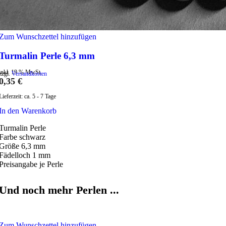
Zum Wunschzettel hinzufügen
Turmalin Perle 6,3 mm
inkl. 19 % MwSt.
zzgl.
Versandkosten
0,35
€
Lieferzeit:
ca. 5 - 7 Tage
In den Warenkorb
Turmalin Perle
Farbe schwarz
Größe 6,3 mm
Fädelloch 1 mm
Preisangabe je Perle
Und noch mehr Perlen ...
Zum Wunschzettel hinzufügen