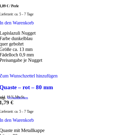
1,89
€
/
Perle
Lieferzeit:
ca. 5 - 7 Tage
In den Warenkorb
Lapislazuli Nugget
Farbe dunkelblau
quer gebohrt
Größe ca. 13 mm
Fädelloch 0,9 mm
Preisangabe je Nugget
Zum Wunschzettel hinzufügen
Quaste – rot – 80 mm
inkl. 19 % MwSt.
zzgl.
Versandkosten
1,79
€
Lieferzeit:
ca. 5 - 7 Tage
In den Warenkorb
Quaste mit Metallkappe