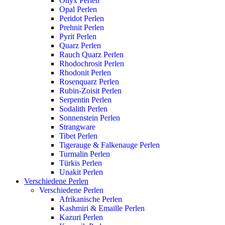
Onyx Perlen
Opal Perlen
Peridot Perlen
Prehnit Perlen
Pyrit Perlen
Quarz Perlen
Rauch Quarz Perlen
Rhodochrosit Perlen
Rhodonit Perlen
Rosenquarz Perlen
Rubin-Zoisit Perlen
Serpentin Perlen
Sodalith Perlen
Sonnenstein Perlen
Strangware
Tibet Perlen
Tigerauge & Falkenauge Perlen
Turmalin Perlen
Türkis Perlen
Unakit Perlen
Verschiedene Perlen
Verschiedene Perlen
Afrikanische Perlen
Kashmiri & Emaille Perlen
Kazuri Perlen