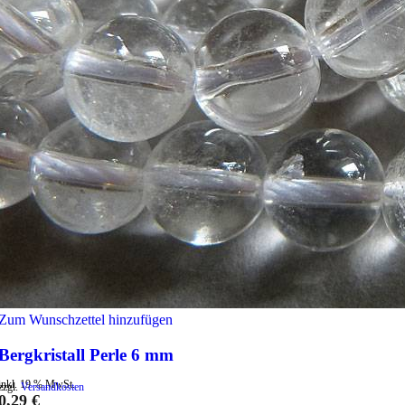
Zum Wunschzettel hinzufügen
Bergkristall Perle 6 mm
inkl. 19 % MwSt.
zzgl.
Versandkosten
0,29
€