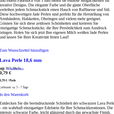
und einem Fädelloch von 1 mm bieten sie endlose Möglichkeiten für
kreative Designs. Die elegante Farbe und die glatte Oberfläche
verleihen jedem Schmuckstück einen Hauch von Raffinesse und Stil.
Diese hochwertigen Jade Perlen sind perfekt für die Herstellung von
Armbändern, Halsketten, Ohrringen und vielem mehr geeignet.
Gönnen Sie sich diese zeitlosen Schönheiten und kreieren Sie
einzigartige Schmuckstücke, die Ihre Persönlichkeit zum Ausdruck
bringen. Holen Sie sich jetzt Ihre eigenen Milch weißen Jade Perlen
und lassen Sie Ihrer Kreativität freien Lauf!
Zum Wunschzettel hinzufügen
Lava Perle 18,6 mm
inkl. 19 % MwSt.
zzgl.
Versandkosten
0,79
€
0,79
€
/
Perle
Lieferzeit:
ca. 5 - 7 Tage
In den Warenkorb
Entdecken Sie die beeindruckende Schönheit der schwarzen Lava Perl
– ein wahrhaft einzigartiger Edelstein für Ihre Schmuckkreationen. Die
intensiv schwarze Farbe, leicht glänzend durch das gewachste Finish,