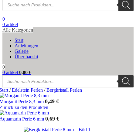
Products
search
0
0
artikel
Alle Kategorien
Start
Anleitungen
Galerie
Über baoshi
0
0
artikel
0,00
€
Products
search
Start
/
Edelstein Perlen
/
Bergkristall Perlen
0,49
€
Morganit Perle 8,3 mm
Zurück zu den Produkten
0,69
€
Aquamarin Perle 6 mm