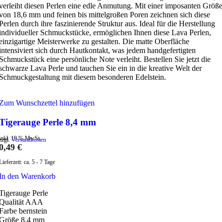
verleiht diesen Perlen eine edle Anmutung. Mit einer imposanten Größ
von 18,6 mm und feinen bis mittelgroßen Poren zeichnen sich diese
Perlen durch ihre faszinierende Struktur aus. Ideal für die Herstellung
individueller Schmuckstücke, ermöglichen Ihnen diese Lava Perlen,
einzigartige Meisterwerke zu gestalten. Die matte Oberfläche
intensiviert sich durch Hautkontakt, was jedem handgefertigten
Schmuckstück eine persönliche Note verleiht. Bestellen Sie jetzt die
schwarze Lava Perle und tauchen Sie ein in die kreative Welt der
Schmuckgestaltung mit diesem besonderen Edelstein.
Zum Wunschzettel hinzufügen
Tigerauge Perle 8,4 mm
inkl. 19 % MwSt.
zzgl.
Versandkosten
0,49
€
Lieferzeit:
ca. 5 - 7 Tage
In den Warenkorb
Tigerauge Perle
Qualität AAA
Farbe bernstein
Größe 8,4 mm