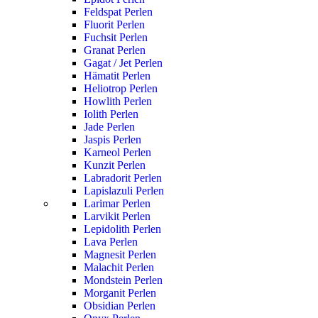
Feldspat Perlen
Fluorit Perlen
Fuchsit Perlen
Granat Perlen
Gagat / Jet Perlen
Hämatit Perlen
Heliotrop Perlen
Howlith Perlen
Iolith Perlen
Jade Perlen
Jaspis Perlen
Karneol Perlen
Kunzit Perlen
Labradorit Perlen
Lapislazuli Perlen
Larimar Perlen
Larvikit Perlen
Lepidolith Perlen
Lava Perlen
Magnesit Perlen
Malachit Perlen
Mondstein Perlen
Morganit Perlen
Obsidian Perlen