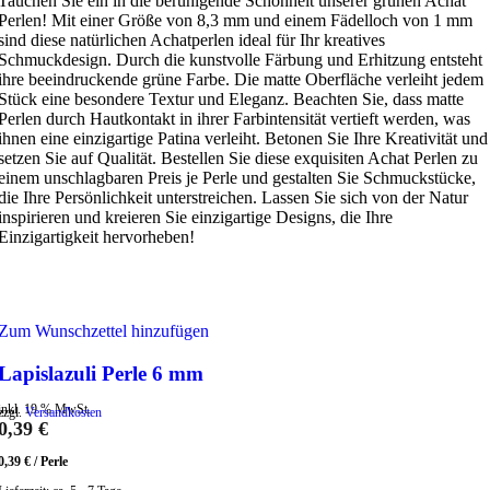
Tauchen Sie ein in die beruhigende Schönheit unserer grünen Achat
Perlen! Mit einer Größe von 8,3 mm und einem Fädelloch von 1 mm
sind diese natürlichen Achatperlen ideal für Ihr kreatives
Schmuckdesign. Durch die kunstvolle Färbung und Erhitzung entsteht
ihre beeindruckende grüne Farbe. Die matte Oberfläche verleiht jedem
Stück eine besondere Textur und Eleganz. Beachten Sie, dass matte
Perlen durch Hautkontakt in ihrer Farbintensität vertieft werden, was
ihnen eine einzigartige Patina verleiht. Betonen Sie Ihre Kreativität und
setzen Sie auf Qualität. Bestellen Sie diese exquisiten Achat Perlen zu
einem unschlagbaren Preis je Perle und gestalten Sie Schmuckstücke,
die Ihre Persönlichkeit unterstreichen. Lassen Sie sich von der Natur
inspirieren und kreieren Sie einzigartige Designs, die Ihre
Einzigartigkeit hervorheben!
Zum Wunschzettel hinzufügen
Lapislazuli Perle 6 mm
inkl. 19 % MwSt.
zzgl.
Versandkosten
0,39
€
0,39
€
/
Perle