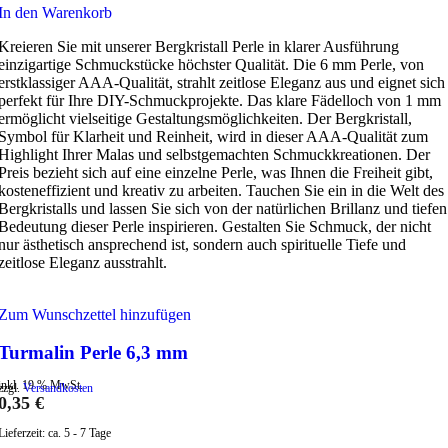
In den Warenkorb
Kreieren Sie mit unserer Bergkristall Perle in klarer Ausführung
einzigartige Schmuckstücke höchster Qualität. Die 6 mm Perle, von
erstklassiger AAA-Qualität, strahlt zeitlose Eleganz aus und eignet sich
perfekt für Ihre DIY-Schmuckprojekte. Das klare Fädelloch von 1 mm
ermöglicht vielseitige Gestaltungsmöglichkeiten. Der Bergkristall,
Symbol für Klarheit und Reinheit, wird in dieser AAA-Qualität zum
Highlight Ihrer Malas und selbstgemachten Schmuckkreationen. Der
Preis bezieht sich auf eine einzelne Perle, was Ihnen die Freiheit gibt,
kosteneffizient und kreativ zu arbeiten. Tauchen Sie ein in die Welt des
Bergkristalls und lassen Sie sich von der natürlichen Brillanz und tiefen
Bedeutung dieser Perle inspirieren. Gestalten Sie Schmuck, der nicht
nur ästhetisch ansprechend ist, sondern auch spirituelle Tiefe und
zeitlose Eleganz ausstrahlt.
Zum Wunschzettel hinzufügen
Turmalin Perle 6,3 mm
inkl. 19 % MwSt.
zzgl.
Versandkosten
0,35
€
Lieferzeit:
ca. 5 - 7 Tage