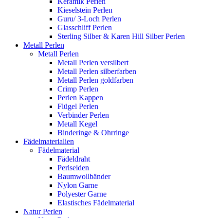
Keramik Perlen
Kieselstein Perlen
Guru/ 3-Loch Perlen
Glasschliff Perlen
Sterling Silber & Karen Hill Silber Perlen
Metall Perlen
Metall Perlen
Metall Perlen versilbert
Metall Perlen silberfarben
Metall Perlen goldfarben
Crimp Perlen
Perlen Kappen
Flügel Perlen
Verbinder Perlen
Metall Kegel
Binderinge & Ohrringe
Fädelmaterialien
Fädelmaterial
Fädeldraht
Perlseiden
Baumwollbänder
Nylon Garne
Polyester Garne
Elastisches Fädelmaterial
Natur Perlen