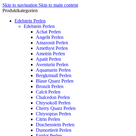
Skip to navigation
Skip to main content
Produktkategorien
Edelstein Perlen
Edelstein Perlen
Achat Perlen
Angelit Perlen
Amazonit Perlen
Amethyst Perlen
Ametrin Perlen
Apatit Perlen
Aventurin Perlen
Aquamarin Perlen
Bergkristall Perlen
Blaue Quarz Perlen
Bronzit Perlen
Calcit Perlen
Chalcedon Perlen
Chrysokoll Perlen
Cherry Quarz Perlen
Chrysopras Perlen
Citrin Perlen
Drachenstein Perlen
Dumortierit Perlen
Epidot Perlen