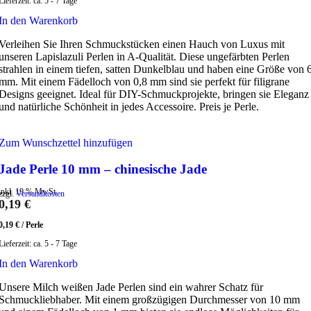
Lieferzeit:
ca. 5 - 7 Tage
In den Warenkorb
Verleihen Sie Ihren Schmuckstücken einen Hauch von Luxus mit
unseren Lapislazuli Perlen in A-Qualität. Diese ungefärbten Perlen
strahlen in einem tiefen, satten Dunkelblau und haben eine Größe von 
mm. Mit einem Fädelloch von 0,8 mm sind sie perfekt für filigrane
Designs geeignet. Ideal für DIY-Schmuckprojekte, bringen sie Eleganz
und natürliche Schönheit in jedes Accessoire. Preis je Perle.
Zum Wunschzettel hinzufügen
Jade Perle 10 mm – chinesische Jade
inkl. 19 % MwSt.
zzgl.
Versandkosten
0,19
€
0,19
€
/
Perle
Lieferzeit:
ca. 5 - 7 Tage
In den Warenkorb
Unsere Milch weißen Jade Perlen sind ein wahrer Schatz für
Schmuckliebhaber. Mit einem großzügigen Durchmesser von 10 mm