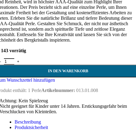
nd Reinheit, wird in höchster AAA-Qualität zum Highlight Ihrer
reationen. Der Preis bezieht sich auf eine einzelne Perle, um Ihnen
aximale Freiheit bei der Gestaltung und kosteneffizientes Arbeiten zu
ieten. Erleben Sie die natürliche Brillanz und tiefere Bedeutung dieser
AA-Qualität Perle. Gestalten Sie Schmuck, der nicht nur ästhetisch
nsprechend ist, sondern auch spirituelle Tiefe und zeitlose Eleganz
usstrahlt. Entfesseln Sie Ihre Kreativität und lassen Sie sich von der
chönheit des Bergkristalls inspirieren.
143 vorrätig
ergkristall Perle 8 mm Menge
IN DEN WARENKORB
um Wunschzettel hinzufügen
rodukt enthält: 1
Perle
Artikelnummer:
013.01.008
Achtung: Kein Spielzeug
Nicht geeignet für Kinder unter 14 Jahren. Erstickungsgefahr beim
Verschlucken von Kleinteilen.
Beschreibung
Produktsicherheit