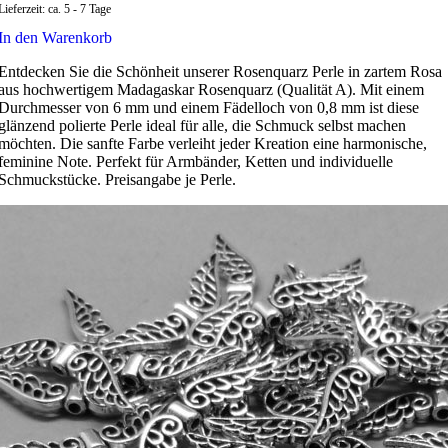
Lieferzeit:
ca. 5 - 7 Tage
In den Warenkorb
Entdecken Sie die Schönheit unserer Rosenquarz Perle in zartem Rosa
aus hochwertigem Madagaskar Rosenquarz (Qualität A). Mit einem
Durchmesser von 6 mm und einem Fädelloch von 0,8 mm ist diese
glänzend polierte Perle ideal für alle, die Schmuck selbst machen
möchten. Die sanfte Farbe verleiht jeder Kreation eine harmonische,
feminine Note. Perfekt für Armbänder, Ketten und individuelle
Schmuckstücke. Preisangabe je Perle.