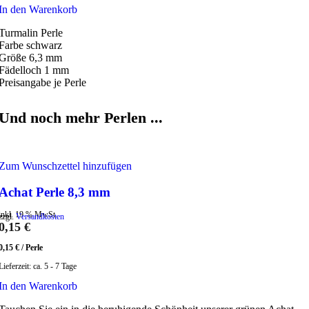
In den Warenkorb
Turmalin Perle
Farbe schwarz
Größe 6,3 mm
Fädelloch 1 mm
Preisangabe je Perle
Und noch mehr Perlen ...
Zum Wunschzettel hinzufügen
Achat Perle 8,3 mm
inkl. 19 % MwSt.
zzgl.
Versandkosten
0,15
€
0,15
€
/
Perle
Lieferzeit:
ca. 5 - 7 Tage
In den Warenkorb