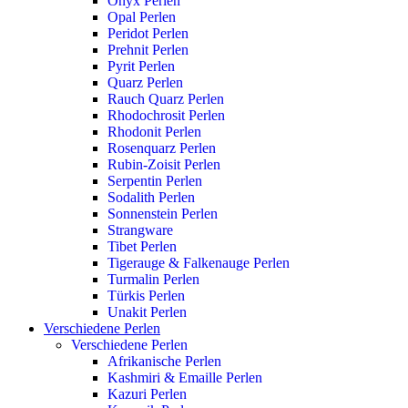
Onyx Perlen
Opal Perlen
Peridot Perlen
Prehnit Perlen
Pyrit Perlen
Quarz Perlen
Rauch Quarz Perlen
Rhodochrosit Perlen
Rhodonit Perlen
Rosenquarz Perlen
Rubin-Zoisit Perlen
Serpentin Perlen
Sodalith Perlen
Sonnenstein Perlen
Strangware
Tibet Perlen
Tigerauge & Falkenauge Perlen
Turmalin Perlen
Türkis Perlen
Unakit Perlen
Verschiedene Perlen
Verschiedene Perlen
Afrikanische Perlen
Kashmiri & Emaille Perlen
Kazuri Perlen