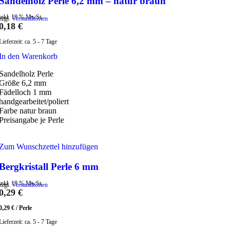
Sandelholz Perle 6,2 mm – natur braun
inkl. 19 % MwSt.
zzgl.
Versandkosten
0,18
€
Lieferzeit:
ca. 5 - 7 Tage
In den Warenkorb
Sandelholz Perle
Größe 6,2 mm
Fädelloch 1 mm
handgearbeitet/poliert
Farbe natur braun
Preisangabe je Perle
Zum Wunschzettel hinzufügen
Bergkristall Perle 6 mm
inkl. 19 % MwSt.
zzgl.
Versandkosten
0,29
€
0,29
€
/
Perle
Lieferzeit:
ca. 5 - 7 Tage