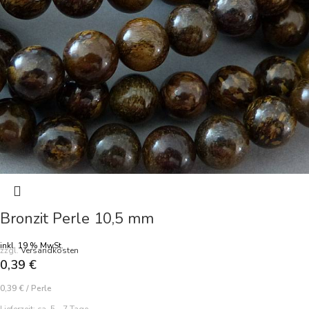
Bronzit Perle 10,5 mm
inkl. 19 % MwSt.
zzgl.
Versandkosten
0,39
€
0,39
€
/
Perle