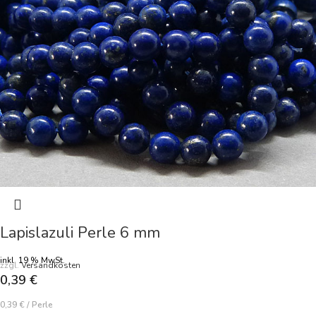
Lapislazuli Perle 6 mm
inkl. 19 % MwSt.
zzgl.
Versandkosten
0,39
€
0,39
€
/
Perle