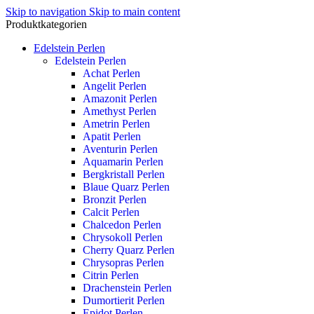
Skip to navigation
Skip to main content
Produktkategorien
Edelstein Perlen
Edelstein Perlen
Achat Perlen
Angelit Perlen
Amazonit Perlen
Amethyst Perlen
Ametrin Perlen
Apatit Perlen
Aventurin Perlen
Aquamarin Perlen
Bergkristall Perlen
Blaue Quarz Perlen
Bronzit Perlen
Calcit Perlen
Chalcedon Perlen
Chrysokoll Perlen
Cherry Quarz Perlen
Chrysopras Perlen
Citrin Perlen
Drachenstein Perlen
Dumortierit Perlen
Epidot Perlen