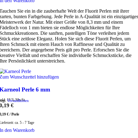
In den Warenkorb
Tauchen Sie ein in die zauberhafte Welt der Fluorit Perlen mit ihrer
zarten, bunten Farbgebung. Jede Perle in A-Qualität ist ein einzigartige
Meisterwerk der Natur. Mit einer Größe von 8,3 mm und einem
Fädelloch von 1 mm bieten sie endlose Möglichkeiten für Ihre
Schmuckkreationen. Die sanften, pastelligen Töne verleihen jedem
Stück eine zeitlose Eleganz. Holen Sie sich diese Fluorit Perlen, um
Ihren Schmuck mit einem Hauch von Raffinesse und Qualität zu
bereichern. Der angegebene Preis gilt pro Perle. Erforschen Sie die
kreative Vielfalt und erschaffen Sie individuelle Schmuckstücke, die
Ihre Persönlichkeit unterstreichen.
Zum Wunschzettel hinzufügen
Karneol Perle 6 mm
inkl. 19 % MwSt.
zzgl.
Versandkosten
0,19
€
0,19
€
/
Perle
Lieferzeit:
ca. 5 - 7 Tage
In den Warenkorb