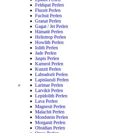
Feldspat Perlen
Fluorit Perlen
Fuchsit Perlen
Granat Perlen
Gagat / Jet Perlen
Hämatit Perlen
Heliotrop Perlen
Howlith Perlen
Iolith Perlen
Jade Perlen
Jaspis Perlen
Karneol Perlen
Kunzit Perlen
Labradorit Perlen
Lapislazuli Perlen
Larimar Perlen
Larvikit Perlen
Lepidolith Perlen
Lava Perlen
Magnesit Perlen
Malachit Perlen
Mondstein Perlen
Morganit Perlen
Obsidian Perlen