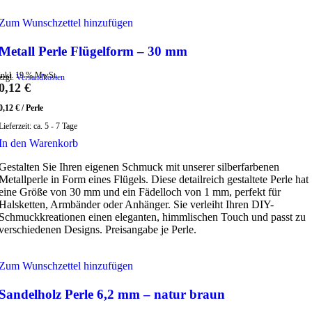
Zum Wunschzettel hinzufügen
Metall Perle Flügelform – 30 mm
inkl. 19 % MwSt.
zzgl.
Versandkosten
0,12
€
0,12
€
/
Perle
Lieferzeit:
ca. 5 - 7 Tage
In den Warenkorb
Gestalten Sie Ihren eigenen Schmuck mit unserer silberfarbenen
Metallperle in Form eines Flügels. Diese detailreich gestaltete Perle hat
eine Größe von 30 mm und ein Fädelloch von 1 mm, perfekt für
Halsketten, Armbänder oder Anhänger. Sie verleiht Ihren DIY-
Schmuckkreationen einen eleganten, himmlischen Touch und passt zu
verschiedenen Designs. Preisangabe je Perle.
Zum Wunschzettel hinzufügen
Sandelholz Perle 6,2 mm – natur braun