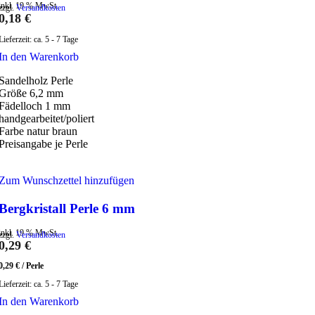
inkl. 19 % MwSt.
zzgl.
Versandkosten
0,18
€
Lieferzeit:
ca. 5 - 7 Tage
In den Warenkorb
Sandelholz Perle
Größe 6,2 mm
Fädelloch 1 mm
handgearbeitet/poliert
Farbe natur braun
Preisangabe je Perle
Zum Wunschzettel hinzufügen
Bergkristall Perle 6 mm
inkl. 19 % MwSt.
zzgl.
Versandkosten
0,29
€
0,29
€
/
Perle
Lieferzeit:
ca. 5 - 7 Tage
In den Warenkorb