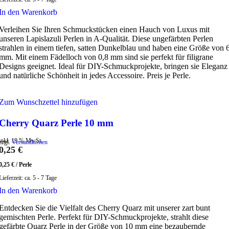
In den Warenkorb
Verleihen Sie Ihren Schmuckstücken einen Hauch von Luxus mit
unseren Lapislazuli Perlen in A-Qualität. Diese ungefärbten Perlen
strahlen in einem tiefen, satten Dunkelblau und haben eine Größe von 
mm. Mit einem Fädelloch von 0,8 mm sind sie perfekt für filigrane
Designs geeignet. Ideal für DIY-Schmuckprojekte, bringen sie Eleganz
und natürliche Schönheit in jedes Accessoire. Preis je Perle.
Zum Wunschzettel hinzufügen
Cherry Quarz Perle 10 mm
inkl. 19 % MwSt.
zzgl.
Versandkosten
0,25
€
0,25
€
/
Perle
Lieferzeit:
ca. 5 - 7 Tage
In den Warenkorb
Entdecken Sie die Vielfalt des Cherry Quarz mit unserer zart bunt
gemischten Perle. Perfekt für DIY-Schmuckprojekte, strahlt diese
gefärbte Quarz Perle in der Größe von 10 mm eine bezaubernde