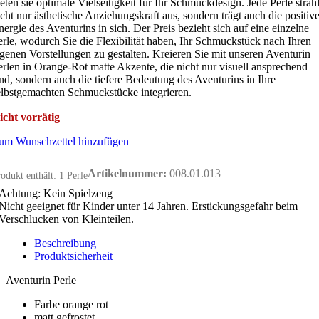
ieten sie optimale Vielseitigkeit für Ihr Schmuckdesign. Jede Perle strahl
icht nur ästhetische Anziehungskraft aus, sondern trägt auch die positiv
nergie des Aventurins in sich. Der Preis bezieht sich auf eine einzelne
erle, wodurch Sie die Flexibilität haben, Ihr Schmuckstück nach Ihren
igenen Vorstellungen zu gestalten. Kreieren Sie mit unseren Aventurin
erlen in Orange-Rot matte Akzente, die nicht nur visuell ansprechend
ind, sondern auch die tiefere Bedeutung des Aventurins in Ihre
elbstgemachten Schmuckstücke integrieren.
icht vorrätig
um Wunschzettel hinzufügen
Artikelnummer:
008.01.013
odukt enthält: 1
Perle
Achtung: Kein Spielzeug
Nicht geeignet für Kinder unter 14 Jahren. Erstickungsgefahr beim
Verschlucken von Kleinteilen.
Beschreibung
Produktsicherheit
Aventurin Perle
Farbe orange rot
matt gefrostet