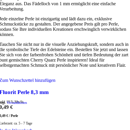
Eleganz aus. Das Fädelloch von 1 mm ermöglicht eine einfache
Verarbeitung.
Jede einzelne Perle ist einzigartig und lädt dazu ein, exklusive
Schmuckstücke zu gestalten. Der angegebene Preis gilt pro Perle,
sodass Sie Ihre individuellen Kreationen erschwinglich verwirklichen
können.
Tauchen Sie nicht nur in die visuelle Anziehungskraft, sondern auch in
die symbolische Tiefe der Edelsteine ein. Bestellen Sie jetzt und lassen
Sie sich von der farbenfrohen Schönheit und tiefen Bedeutung der zart
bunt gemischten Cherry Quarz Perle inspirieren! Ideal für
selbstgemachten Schmuck mit persönlicher Note und kreativem Flair.
Zum Wunschzettel hinzufügen
Fluorit Perle 8,3 mm
inkl. 19 % MwSt.
zzgl.
Versandkosten
0,49
€
0,49
€
/
Perle
Lieferzeit:
ca. 5 - 7 Tage