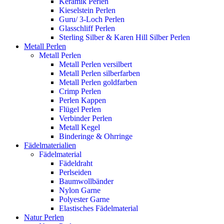
Keramik Perlen
Kieselstein Perlen
Guru/ 3-Loch Perlen
Glasschliff Perlen
Sterling Silber & Karen Hill Silber Perlen
Metall Perlen
Metall Perlen
Metall Perlen versilbert
Metall Perlen silberfarben
Metall Perlen goldfarben
Crimp Perlen
Perlen Kappen
Flügel Perlen
Verbinder Perlen
Metall Kegel
Binderinge & Ohrringe
Fädelmaterialien
Fädelmaterial
Fädeldraht
Perlseiden
Baumwollbänder
Nylon Garne
Polyester Garne
Elastisches Fädelmaterial
Natur Perlen