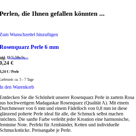
Perlen, die Ihnen gefallen könnten ...
Zum Wunschzettel hinzufügen
Rosenquarz Perle 6 mm
inkl. 19 % MwSt.
zzgl.
Versandkosten
0,24
€
0,24
€
/
Perle
Lieferzeit:
ca. 5 - 7 Tage
In den Warenkorb
Entdecken Sie die Schönheit unserer Rosenquarz Perle in zartem Rosa
aus hochwertigem Madagaskar Rosenquarz (Qualität A). Mit einem
Durchmesser von 6 mm und einem Fädelloch von 0,8 mm ist diese
glänzend polierte Perle ideal für alle, die Schmuck selbst machen
möchten. Die sanfte Farbe verleiht jeder Kreation eine harmonische,
feminine Note. Perfekt für Armbänder, Ketten und individuelle
Schmuckstücke. Preisangabe je Perle.