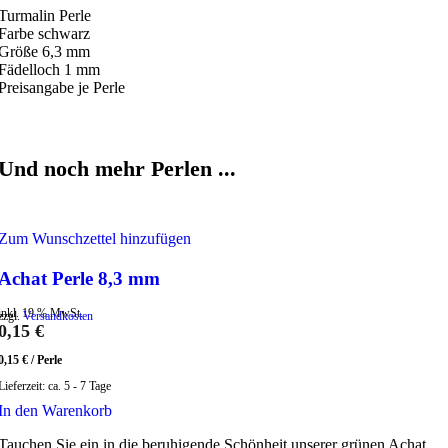
Turmalin Perle
Farbe schwarz
Größe 6,3 mm
Fädelloch 1 mm
Preisangabe je Perle
Und noch mehr Perlen ...
Zum Wunschzettel hinzufügen
Achat Perle 8,3 mm
inkl. 19 % MwSt.
zzgl.
Versandkosten
0,15
€
0,15
€
/
Perle
Lieferzeit:
ca. 5 - 7 Tage
In den Warenkorb
Tauchen Sie ein in die beruhigende Schönheit unserer grünen Achat