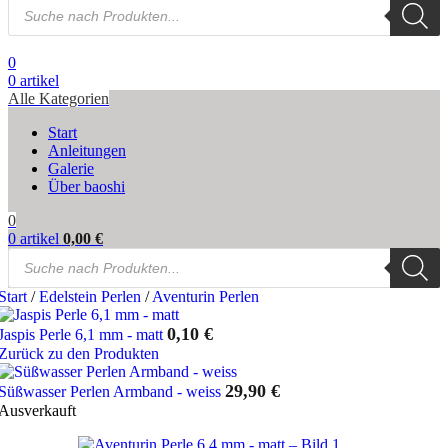
Products
search
0
0
artikel
Alle Kategorien
Start
Anleitungen
Galerie
Über baoshi
0
0
artikel
0,00
€
Products
search
Start
/
Edelstein Perlen
/
Aventurin Perlen
0,10
€
Jaspis Perle 6,1 mm - matt
Zurück zu den Produkten
29,90
€
Süßwasser Perlen Armband - weiss
Ausverkauft