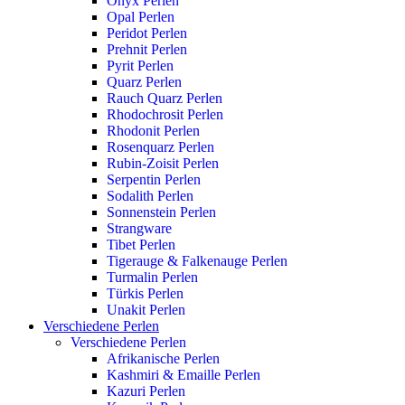
Onyx Perlen
Opal Perlen
Peridot Perlen
Prehnit Perlen
Pyrit Perlen
Quarz Perlen
Rauch Quarz Perlen
Rhodochrosit Perlen
Rhodonit Perlen
Rosenquarz Perlen
Rubin-Zoisit Perlen
Serpentin Perlen
Sodalith Perlen
Sonnenstein Perlen
Strangware
Tibet Perlen
Tigerauge & Falkenauge Perlen
Turmalin Perlen
Türkis Perlen
Unakit Perlen
Verschiedene Perlen
Verschiedene Perlen
Afrikanische Perlen
Kashmiri & Emaille Perlen
Kazuri Perlen