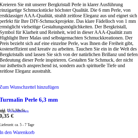
Kreieren Sie mit unserer Bergkristall Perle in klarer Ausführung
einzigartige Schmuckstücke höchster Qualität. Die 6 mm Perle, von
erstklassiger AAA-Qualität, strahlt zeitlose Eleganz aus und eignet sich
perfekt für Ihre DIY-Schmuckprojekte. Das klare Fädelloch von 1 mm
ermöglicht vielseitige Gestaltungsmöglichkeiten. Der Bergkristall,
Symbol für Klarheit und Reinheit, wird in dieser AAA-Qualität zum
Highlight Ihrer Malas und selbstgemachten Schmuckkreationen. Der
Preis bezieht sich auf eine einzelne Perle, was Ihnen die Freiheit gibt,
kosteneffizient und kreativ zu arbeiten. Tauchen Sie ein in die Welt des
Bergkristalls und lassen Sie sich von der natürlichen Brillanz und tiefen
Bedeutung dieser Perle inspirieren. Gestalten Sie Schmuck, der nicht
nur ästhetisch ansprechend ist, sondern auch spirituelle Tiefe und
zeitlose Eleganz ausstrahlt.
Zum Wunschzettel hinzufügen
Turmalin Perle 6,3 mm
inkl. 19 % MwSt.
zzgl.
Versandkosten
0,35
€
Lieferzeit:
ca. 5 - 7 Tage
In den Warenkorb