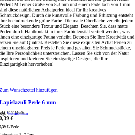
Perlen! Mit einer Größe von 8,3 mm und einem Fädelloch von 1 mm
sind diese natürlichen Achatperlen ideal für Ihr kreatives
Schmuckdesign. Durch die kunstvolle Färbung und Erhitzung entsteht
ihre beeindruckende grüne Farbe. Die matte Oberfläche verleiht jedem
Stück eine besondere Textur und Eleganz. Beachten Sie, dass matte
Perlen durch Hautkontakt in ihrer Farbintensität vertieft werden, was
ihnen eine einzigartige Patina verleiht. Betonen Sie Ihre Kreativität und
setzen Sie auf Qualität. Bestellen Sie diese exquisiten Achat Perlen zu
einem unschlagbaren Preis je Perle und gestalten Sie Schmuckstücke,
die Ihre Persönlichkeit unterstreichen. Lassen Sie sich von der Natur
inspirieren und kreieren Sie einzigartige Designs, die Ihre
Einzigartigkeit hervorheben!
Zum Wunschzettel hinzufügen
Lapislazuli Perle 6 mm
inkl. 19 % MwSt.
zzgl.
Versandkosten
0,39
€
0,39
€
/
Perle
Lieferzeit:
ca. 5 - 7 Tage